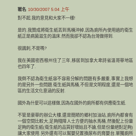
匿名
10/30/2007 5:04 上午
對不起,我的意見和大家不一樣!
是的,我贊成將衛生紙丟到馬桶沖掉,因為廁所內使用過的衛生
紙正是病菌滋生的溫床.然而我卻不認為台灣做得到.
很諷刺,不是嗎?
我在美國密西根州住了三年,移居到加拿大卑詩省溫哥華地區
也四年了.
我倒不認為衛生紙容不容易分解的問題有多嚴重,事實上我想
的是另外一些問題.衛生紙與馬桶,不但是文明程度,還是一個地
區的生活文化意涵的反射.
國外為什麼可以這樣做,因為在國外的廁所都有供應衛生紙.
不管是豪華的辦公大樓,還是簡陋的鄉村加油站,廁所內都會有
一個空間比較大,足夠殘障人士方便的抽水馬桶,然後配上份量
足夠的衛生紙(衛生紙的品質好壞姑且不論,但是份量絕對足夠)
讓大家使用.另外還有可以幫嬰兒置換尿布的育嬰台.單獨廁所