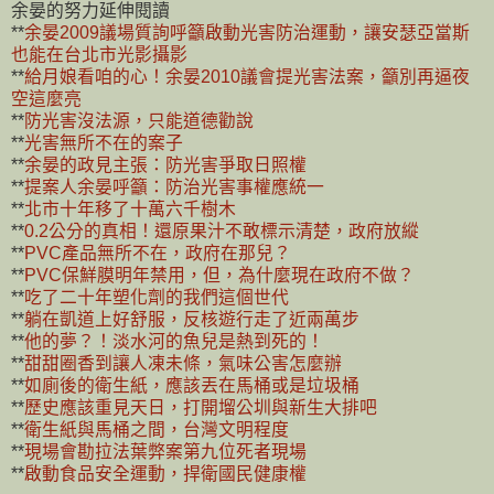
余晏的努力延伸閱讀
**
余晏2009議場質詢呼籲啟動光害防治運動，讓安瑟亞當斯
也能在台北市光影攝影
**
給月娘看咱的心！余晏2010議會提光害法案，籲別再逼夜
空這麼亮
**
防光害沒法源，只能道德勸說
**
光害無所不在的案子
**
余晏的政見主張：防光害爭取日照權
**
提案人余晏呼籲：防治光害事權應統一
**
北市十年移了十萬六千樹木
**
0.2公分的真相！還原果汁不敢標示清楚，政府放縱
**
PVC產品無所不在，政府在那兒？
**
PVC保鮮膜明年禁用，但，為什麼現在政府不做？
**
吃了二十年塑化劑的我們這個世代
**
躺在凱道上好舒服，反核遊行走了近兩萬步
**
他的夢？！淡水河的魚兒是熱到死的！
**
甜甜圈香到讓人凍未條，氣味公害怎麼辦
**
如廁後的衛生紙，應該丟在馬桶或是垃圾桶
**
歷史應該重見天日，打開塯公圳與新生大排吧
**
衛生紙與馬桶之間，台灣文明程度
**
現場會勘拉法葉弊案第九位死者現場
**
啟動食品安全運動，捍衛國民健康權