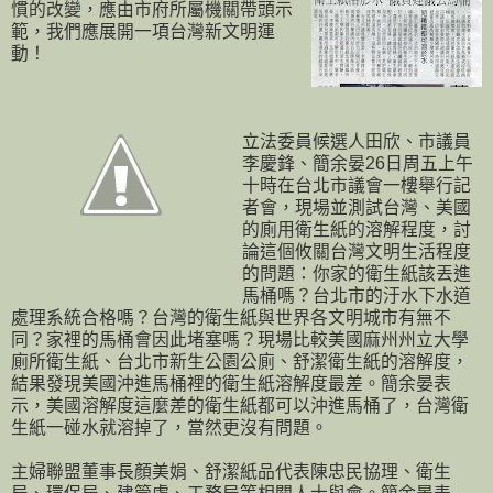
慣的改變，應由市府所屬機關帶頭示
範，我們應展開一項台灣新文明運
動！
立法委員候選人田欣、市議員
李慶鋒、簡余晏26日周五上午
十時在台北市議會一樓舉行記
者會，現場並測試台灣、美國
的廁用衛生紙的溶解程度，討
論這個攸關台灣文明生活程度
的問題：你家的衛生紙該丟進
馬桶嗎？台北市的汙水下水道
處理系統合格嗎？台灣的衛生紙與世界各文明城市有無不
同？家裡的馬桶會因此堵塞嗎？現場比較美國麻州州立大學
廁所衛生紙、台北市新生公園公廁、舒潔衛生紙的溶解度，
結果發現美國沖進馬桶裡的衛生紙溶解度最差。簡余晏表
示，美國溶解度這麼差的衛生紙都可以沖進馬桶了，台灣衛
生紙一碰水就溶掉了，當然更沒有問題。
主婦聯盟董事長顏美娟、舒潔紙品代表陳忠民協理、衛生