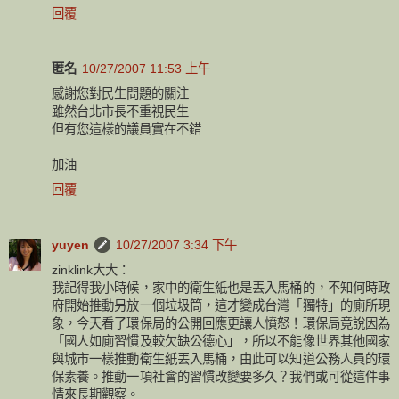
回覆
匿名
10/27/2007 11:53 上午
感謝您對民生問題的關注
雖然台北市長不重視民生
但有您這樣的議員實在不錯
加油
回覆
yuyen
10/27/2007 3:34 下午
zinklink大大：
我記得我小時候，家中的衛生紙也是丟入馬桶的，不知何時政
府開始推動另放一個垃圾筒，這才變成台灣「獨特」的廁所現
象，今天看了環保局的公開回應更讓人憤怒！環保局竟說因為
「國人如廁習慣及較欠缺公德心」，所以不能像世界其他國家
與城市一樣推動衛生紙丟入馬桶，由此可以知道公務人員的環
保素養。推動一項社會的習慣改變要多久？我們或可從這件事
情來長期觀察。