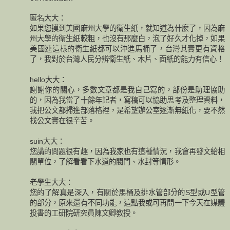
匿名大大：
如果您摸到美國麻州大學的衛生紙，就知道為什麼了，因為麻
州大學的衛生紙較粗，也沒有那麼白，泡了好久才化掉，如果
美國連這樣的衛生紙都可以沖進馬桶了，台灣其實更有資格
了，我對於台灣人民分辨衛生紙、木片、面紙的能力有信心！
hello大大：
謝謝你的關心，多數文章都是我自己寫的，部份是助理協助
的，因為我當了十餘年記者，寫稿可以協助思考及整理資料，
我把公文都掃進部落格裡，是希望辦公室逐漸無紙化，要不然
找公文實在很辛苦。
suin大大：
您講的問題很有趣，因為我家也有這種情況，我會再發文給相
關單位，了解看看下水道的閥門、水封等情形。
老學生大大：
您的了解真是深入，有關於馬桶及排水管部分的S型或U型管
的部分，原來還有不同功能，這點我或可再問一下今天在媒體
投書的工研院研究員陳文卿教授。