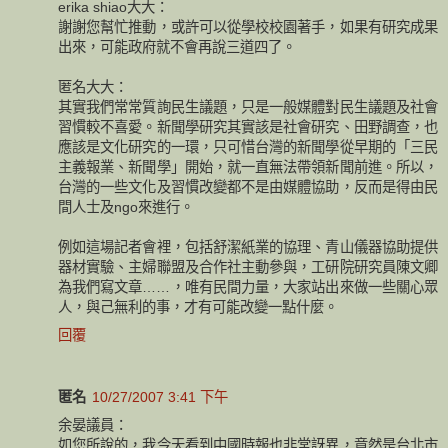
erika shiao大大：
謝謝您幫忙推動，或許可以從學校校園著手，如果有研究成果
出來，可能政府就不會再說三道四了。
匿名大大：
其實我們常常質詢民生議題，只是一般媒體對民生議題及社會
習慣較不喜愛。新聞學研究其實該是社會研究、田野調查，也
應該是文化研究的一環，只可惜台灣的新聞學從早期的「三民
主義報業、新聞學」開始，就一直無法帶領新聞前進。所以，
台灣的一些文化及習慣改變都不是由媒體協助，反而是得由民
間人士及ngo來進行。
例如這場記者會裡，包括舒潔紙業的協理、青山儀器協助提供
器材實驗、主婦聯盟及合作社主動參與，工研院研究員陳文卿
為我們寫文章……，唯有民間力量，大家站出來做一些關心眾
人，與己無利的事，才有可能改變一點什麼。
回覆
匿名
10/27/2007 3:41 下午
余晏議員：
如您所說的，我今天看到中國時報也非常訝異，竟然是台北市