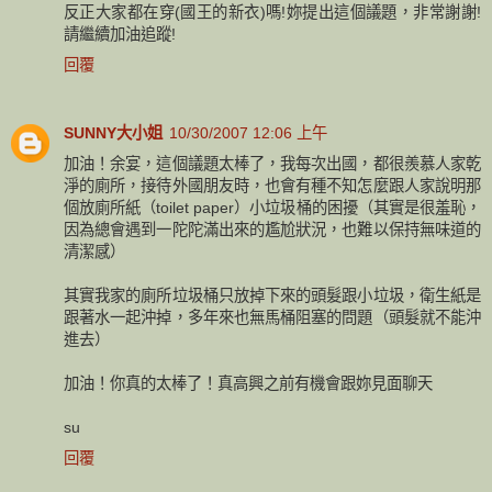
反正大家都在穿(國王的新衣)嗎!妳提出這個議題，非常謝謝!
請繼續加油追蹤!
回覆
SUNNY大小姐
10/30/2007 12:06 上午
加油！余宴，這個議題太棒了，我每次出國，都很羨慕人家乾
淨的廁所，接待外國朋友時，也會有種不知怎麼跟人家說明那
個放廁所紙（toilet paper）小垃圾桶的困擾（其實是很羞恥，
因為總會遇到一陀陀滿出來的尷尬狀況，也難以保持無味道的
清潔感）
其實我家的廁所垃圾桶只放掉下來的頭髮跟小垃圾，衛生紙是
跟著水一起沖掉，多年來也無馬桶阻塞的問題（頭髮就不能沖
進去）
加油！你真的太棒了！真高興之前有機會跟妳見面聊天
su
回覆