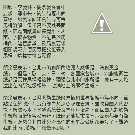
田欣、李慶鋒、簡余晏在會中
要求，郝市長、衛生局應出面
宣導，讓民眾認知衛生局可丟
馬桶溶解，但千萬不要誤丟面
紙，因為面紙屬於長纖維，表
面加了很多物質，不能丟於馬
桶內，建管處與工務局應要求
相關規範方便民眾把糞紙丟入
馬桶，這樣才符合環保。
簡余晏表示，台北市的廁所內總讓人感慨是「滿廁黃金
紙」，但是，歐、美、日、韓…各國家各城市，如廁後衛生
紙都是丟掉馬桶裡溶掉，獨獨台北市的廁所裡，總有一大坨
溢出在廁所垃圾桶外，沾滿地上的髒衛生紙。
簡余晏表示，台灣的衛生紙與馬桶與世界各城市無不同，重
點是在於政府有沒有魄力與決心處理管線，並改變國人的習
慣，既然污水下水道系統普及率年年增高，而且國人對於衛
生紙與面紙很容易分辨，既然郝龍斌市長宣示公廁都要有衛
生紙，既然台北市連免治馬桶的五星級公廁都要設了，難道
我們連廁所的衛生都做不到嗎？