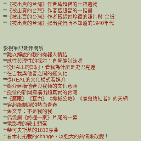
**
《被出賣的台灣》作者葛超智的廿箱遺物
**
《被出賣的台灣》作者葛超智的一幅畫
**
《被出賣的台灣》作者葛超智珍藏的照片與"金紙"
**
《被出賣的台灣》掀出我們所不知道的1940年代
影視筆記延伸閱讀
**
難以解說的我的機器人情結
**
感性與理性的探討：直覺能訓練嗎
**
從HALL的認同，看我為什麼是史巴克迷
**
在自我與他者之間的迷文化
**
從REAL的文化模式看媒介
**
媒介建構他者與我類的文化意涵
**
擬像的新聞建構出超真實的台灣
**
《鷹眼》《瓦力》《機械公敵》《魔鬼終結者》的天網
**
穿起綠制服的熱血青春
**
舊文章：不是我的我
**
偶像劇《終極一家》片尾的一幕
**
電影裡的戰士頭盔
**
柴可夫斯基的1812序曲
**
看木村拓栽的change，以強大的熱情來改變
！