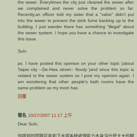
the sewer. Everytimes the city just cleaned the sewer after
we complained and never solve the problem so far.
Recently,an officer told my sister that a "valve" didn't put
into the sewer to prevent the stink fume backing up to the
building. I just wander there has something "illegal" about
the sewer system. I hope you have a chance to investigate
this issue.
SuIn
ps. I have posted this openion on your other topic (about
Taipei city --De-Hwa street-- floody )and since this topic is
related to the sewer system so I post my openion again. I
am wondering that other people's bath rooms have the
same problem as my mom has.
回覆
匿名
10/27/2007 11:17 上午
Dear SuIn,
你提到的問題可能和下水道系統處理能力本身沒什麼太大的關