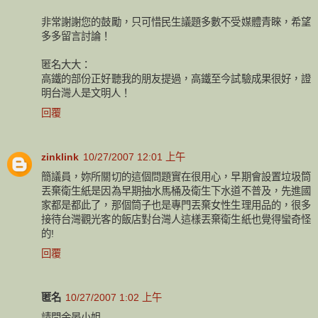
非常謝謝您的鼓勵，只可惜民生議題多數不受媒體青睞，希望
多多留言討論！
匿名大大：
高鐵的部份正好聽我的朋友提過，高鐵至今試驗成果很好，證
明台灣人是文明人！
回覆
zinklink
10/27/2007 12:01 上午
簡議員，妳所關切的這個問題實在很用心，早期會設置垃圾筒
丟棄衛生紙是因為早期抽水馬桶及衛生下水道不普及，先進國
家都是都此了，那個筒子也是專門丟棄女性生理用品的，很多
接待台灣觀光客的飯店對台灣人這樣丟棄衛生紙也覺得蠻奇怪
的!
回覆
匿名
10/27/2007 1:02 上午
請問余晏小姐