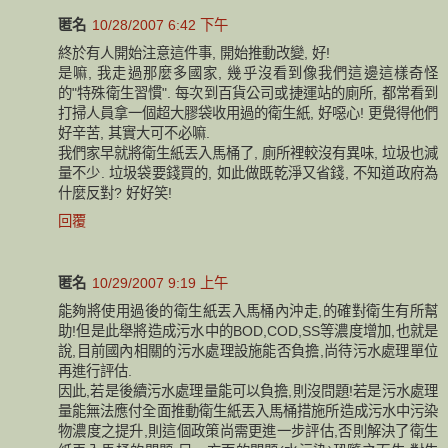
匿名
10/28/2007 6:42 下午
終於有人開始注意這件事, 開始推動改變, 好!
是嘛, 我走過那麼多國家, 幾乎沒看到像我們這邊這樣奇怪
的"特殊衛生習慣". 每次到百貨公司或捷運站的廁所, 都常看到
打掃人員拿一個超大膠袋收用過的衛生紙, 好噁心! 更覺得他們
好辛苦, 其實大可不必嘛.
我們家早就將衛生紙丟入馬桶了, 廁所裡較沒有異味, 垃圾也減
量不少. 垃圾袋要錢買的, 如此做既乾淨又省錢, 不知道政府為
什麼反對? 好好笑!
回覆
匿名
10/29/2007 9:19 上午
能夠將使用過後的衛生紙丟入馬桶內沖走,的確對衛生有所幫
助!但是此舉將造成污水中的BOD,COD,SS等濃度增加,也就是
說,目前國內相關的污水處理設施能否負擔,尚待污水處理單位
再進行評估.
因此,若是後續污水處理量能可以負擔,則沒問題!若是污水處理
量能無法應付全面推動衛生紙丟入馬桶措施所造成污水中污染
物濃度之提升,則這個政策尚需更進一步評估,否則解決了衛生