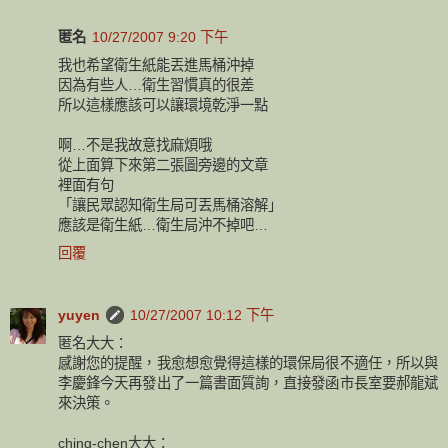
匿名
10/27/2007 9:20 下午
我也希望衛生紙能丟進馬桶沖掉
因為有些人…衛生習慣真的很差
所以這樣應該可以讓環境乾淨一點
啊…不是我故意找麻煩哦
從上面算下來第二張圖旁邊的文章
裡面有句
「讓民眾認知衛生局可丟馬桶溶解」
應該是衛生紙…衛生局沖不掉吧…
回覆
yuyen
10/27/2007 10:12 下午
匿名大大：
感謝您的提醒，我愈想愈覺得這樣的環保局很不適任，所以與
李慶鋒今天再發出了一篇書面質詢，直接發函市長室要郝龍斌
來決策。
ching-chen大大：