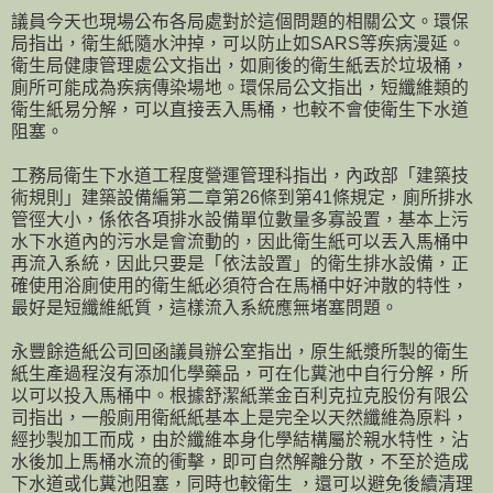
議員今天也現場公布各局處對於這個問題的相關公文。環保
局指出，衛生紙隨水沖掉，可以防止如SARS等疾病漫延。
衛生局健康管理處公文指出，如廁後的衛生紙丟於垃圾桶，
廁所可能成為疾病傳染場地。環保局公文指出，短纖維類的
衛生紙易分解，可以直接丟入馬桶，也較不會使衛生下水道
阻塞。
工務局衛生下水道工程度營運管理科指出，內政部「建築技
術規則」建築設備編第二章第26條到第41條規定，廁所排水
管徑大小，係依各項排水設備單位數量多寡設置，基本上污
水下水道內的污水是會流動的，因此衛生紙可以丟入馬桶中
再流入系統，因此只要是「依法設置」的衛生排水設備，正
確使用浴廁使用的衛生紙必須符合在馬桶中好沖散的特性，
最好是短纖維紙質，這樣流入系統應無堵塞問題。
永豐餘造紙公司回函議員辦公室指出，原生紙漿所製的衛生
紙生產過程沒有添加化學藥品，可在化糞池中自行分解，所
以可以投入馬桶中。根據舒潔紙業金百利克拉克股份有限公
司指出，一般廁用衛紙紙基本上是完全以天然纖維為原料，
經抄製加工而成，由於纖維本身化學結構屬於親水特性，沾
水後加上馬桶水流的衝擊，即可自然解離分散，不至於造成
下水道或化糞池阻塞，同時也較衛生 ，還可以避免後續清理