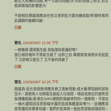
紙丟入馬桶的問題,另一方面的問題(水污染)恐隨之而生,對生
態與環境的影響更大!
不過相信簡議員應該也有注意到這方面的癥結點吧!期待看到
此議題的後續討論!
回覆
匿名
10/29/2007 12:30 下午
一群豬頭.還用衛生紙.有點環保意識好嗎?
我已經好幾年不買衛生紙了.出恭之后.偶都是直接用水洗屁屁
了.又舒爽又衛生了.又不會的痔瘡了.
回覆
匿名
10/29/2007 10:29 下午
簡議員:這也是我覺得應改善之落後現象!成大醫學院廁所就有
告示，請使用人勿將衛生紙投入垃圾筒，理由就是在於避免空
氣傳播病菌(香港在SARS期間死傷最慘烈的一個案例，不是在
一棟大廈間因浴室管線滲露而造成集體感染嗎?!)，這種應該
是常識而非專業知識，我們的官員與一般民眾卻無這樣認知，