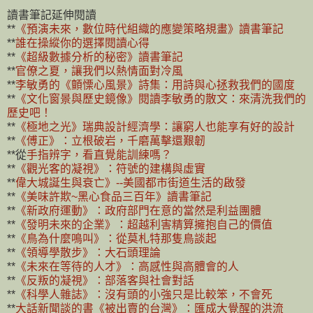
讀書筆記延伸閱讀
**
《預演未來，數位時代組織的應變策略規畫》讀書筆記
**
誰在操縱你的選擇閱讀心得
**
《超級數據分析的秘密》讀書筆記
**
官僚之夏，讓我們以熱情面對冷風
**
李敏勇的《顫慄心風景》詩集：用詩與心拯救我們的國度
**
《文化窗景與歷史鏡像》閱讀李敏勇的散文：來清洗我們的
歷史吧！
**
《極地之光》瑞典設計經濟學：讓窮人也能享有好的設計
**
《傅正》：立根破岩，千磨萬擊還艱韌
**從
手指辨字，看直覺能訓練嗎？
**
《觀光客的凝視》：符號的建構與虛實
**
偉大城
誕生與衰亡》--美國都市街道生活的啟發
**
《美味許欺~黑心食品三百年》讀書筆記
**
《新政府運動》：政府部門在意的當然是利益團體
**
《發明未來的企業》：超越利害精算擁抱自己的價值
**
《鳥為什麼鳴叫》：從莫札特那隻鳥談起
**
《領導學散步》：大石頭理論
**
《未來在等待的人才》：高感性與高體會的人
**
《反叛的凝視》：部落客與社會對話
**
《科學人雜誌》：沒有頭的小強只是比較笨，不會死
**
大話新聞談的書《被出賣的台灣》：匯成大覺醒的洪流