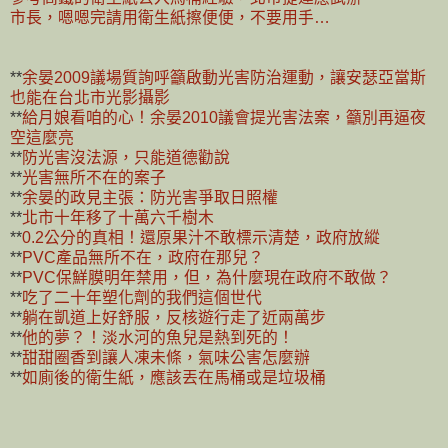
市長，嗯嗯完請用衛生紙擦便便，不要用手…
**
余晏2009議場質詢呼籲啟動光害防治運動，讓安瑟亞當斯
也能在台北市光影攝影
**
給月娘看咱的心！余晏2010議會提光害法案，籲別再逼夜
空這麼亮
**
防光害沒法源，只能道德勸說
**
光害無所不在的案子
**
余晏的政見主張：防光害爭取日照權
**
北市十年移了十萬六千樹木
**
0.2公分的真相！還原果汁不敢標示清楚，政府放縱
**
PVC產品無所不在，政府在那兒？
**
PVC保鮮膜明年禁用，但，為什麼現在政府不敢做？
**
吃了二十年塑化劑的我們這個世代
**
躺在凱道上好舒服，反核遊行走了近兩萬步
**
他的夢？！淡水河的魚兒是熱到死的！
**
甜甜圈香到讓人凍未條，氣味公害怎麼辦
**
如廁後的衛生紙，應該丟在馬桶或是垃圾桶