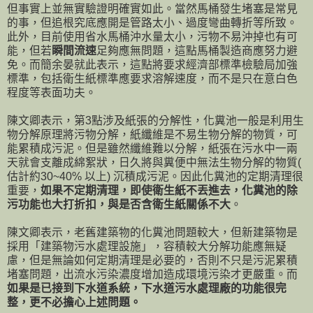
但事實上並無實驗證明確實如此。當然馬桶發生堵塞是常見
的事，但追根究底應開是管路太小、過度彎曲轉折等所致。
此外，目前使用省水馬桶沖水量太小，污物不易沖掉也有可
能，但若
瞬間流速
足夠應無問題，這點馬桶製造商應努力避
免。而簡余晏就此表示，這點將要求經濟部標準檢驗局加強
標準，包括衛生紙標準應要求溶解速度，而不是只在意白色
程度等表面功夫。
陳文卿表示，第3點涉及紙張的分解性，化糞池一般是利用生
物分解原理將污物分解，紙纖維是不易生物分解的物質，可
能累積成污泥。但是雖然纖維難以分解，紙張在污水中一兩
天就會支離成綿絮狀，日久將與糞便中無法生物分解的物質(
估計約30~40% 以上) 沉積成污泥。因此化糞池的定期清理很
重要，
如果不定期清理，即使衛生紙不丟進去，化糞池的除
污功能也大打折扣，與是否含衛生紙關係不大
。
陳文卿表示，老舊建築物的化糞池問題較大，但新建築物是
採用「建築物污水處理設施」，容積較大分解功能應無疑
慮，但是無論如何定期清理是必要的，否則不只是污泥累積
堵塞問題，出流水污染濃度增加造成環境污染才更嚴重。而
如果是已接到下水道系統，下水道污水處理廠的功能很完
整，更不必擔心上述問題。