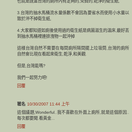
也就是說當台灣的廁所內有足夠的,免費的,乾淨的衛生紙,
3.台灣的抽水馬桶流水量係數不會因為要省水而使用小水量以
致於沖不掉衛生紙,
4.大家都知道如廁後使用過的衛生紙是病菌滋生的溫床,最好丟
到抽水馬桶裡連排洩物一起沖掉
這樣台灣自然不需要在每間廁所隔間擺上垃圾筒,台灣的廁所
自然會比現在看起來衛生,乾淨,和美觀.
但是,台灣能嗎?
我們一起努力吧!
回覆
匿名
10/30/2007 11:44 上午
這個議題,Wonderful..我不喜歡在外面上廁所,就是這個原因..
每次都要聞.看黃金...
回覆