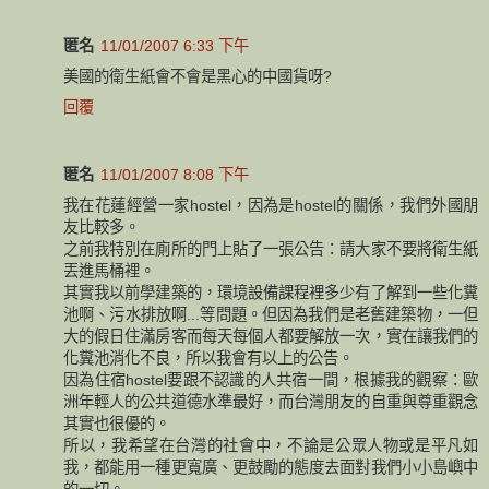
匿名
11/01/2007 6:33 下午
美國的衛生紙會不會是黑心的中國貨呀?
回覆
匿名
11/01/2007 8:08 下午
我在花蓮經營一家hostel，因為是hostel的關係，我們外國朋
友比較多。
之前我特別在廁所的門上貼了一張公告：請大家不要將衛生紙
丟進馬桶裡。
其實我以前學建築的，環境設備課程裡多少有了解到一些化糞
池啊、污水排放啊...等問題。但因為我們是老舊建築物，一但
大的假日住滿房客而每天每個人都要解放一次，實在讓我們的
化糞池消化不良，所以我會有以上的公告。
因為住宿hostel要跟不認識的人共宿一間，根據我的觀察：歐
洲年輕人的公共道德水準最好，而台灣朋友的自重與尊重觀念
其實也很優的。
所以，我希望在台灣的社會中，不論是公眾人物或是平凡如
我，都能用一種更寬廣、更鼓勵的態度去面對我們小小島嶼中