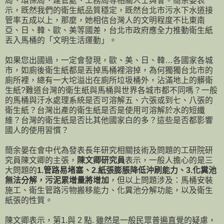
局、環保局、建管處、工務局等相關人士與會。簡余晏表
示，既然我們的衛生紙品質穩定，既然台北市污水下水道接
管率五成以上，那麼，她相信台灣人的文明程度不比東南
亞、日、韓、歐、美等國差，台北市政府應全力推動衛生紙
丟入馬桶的「文明生活運動」。
如果您出國過，一定會發現，歐、美、日、韓…各國家各城
市，如廁後衛生紙都是丟掉馬桶裡溶掉，為何獨獨台北市的
廁所裡，總有一大坨溢出在廁所垃圾桶外，沾滿地上的髒衛
生紙?難道台灣的衛生紙與馬桶與世界各城市都不同嗎？一般
的馬桶與汙水處理系統是否可溶解五、六張或到七、八張的
衛生紙？台灣出產的衛生紙是否是使用可溶解於水的短纖
維？台灣的衛生紙是否比其他國家白的多？這些是否都影響
國人的使用習慣？
簡余晏在會中代為發表長年研究相關技術及問題的工研院研
究員陳文卿的主張，
陳文卿研究員
表示，一般人擔心的是三
大問題的
1.管路易堵塞、2.紙張膨脹降低沖刷能力、3.化糞池
無法分解，污泥累增量將增加
，但以上問題涉及：馬桶安裝
施工、衛生管路污物搬移能力、化糞池分解功能，以及衛生
紙張的性質。
陳文卿表示，第1.與 2 點. 雖然是一般民眾普遍直覺的疑慮，