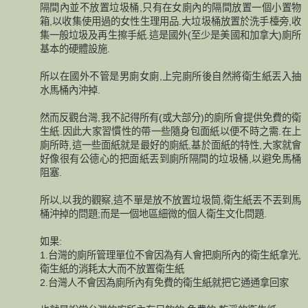
隔間內並不放置垃圾桶,只有在女廁內的隔間放置一個小置物
箱,以收集使用過的女性生理用品.大垃圾桶放置於洗手檯旁,收
集一般垃圾及再生擦手紙.這是國外(至少是美國和加拿大)廁所
基本的硬體設施.
所以在國外不管是男廁女廁,上完廁所後自然將衛生紙丟入抽
水馬桶內沖掉.
然而反觀台灣,我不記得所有(或大部分)的廁所會提供免費的衛
生紙.因此大家習慣性的帶一些隨身包面紙以便不時之需.在上
廁所時,這一些面紙就是最好的廁紙,基於面紙的特性,大家就會
好像很有公德心的把面紙丟到廁所隔間的垃圾桶,以避免馬桶
阻塞.
所以,以我的觀察,這不單是放不放置垃圾筒,衛生紙丟不丟到馬
桶沖掉的問題;而是一個地區細微的個人衛生文化問題.
如果:
1.台灣的廁所管理單位不會因為有人會把廁所內的衛生紙拿光,
衛生紙的消耗太大而不放置衛生紙
2.台灣人不會因為廁所內有免費的衛生紙就把它通通拿回家