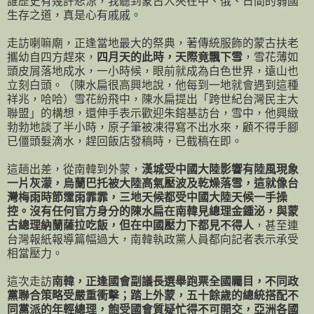
誰歷史有幾許悲涼，我聽到蒙古人夾在中、俄、日間的弱國
生存之道，真是心有戚戚。
走訪喇嘛廟，正逢當地最大的祭典，著傳統服飾的蒙古扶老
攜幼自四方趕來，
四月天的此時，天際竟飄下雪
，雪花薄如
頭皮屑落地成水，一小時候，眼前就成為白色世界，遠山也
立刻白頭。（陳水扁很高興地說，他每到一地就會遇到這種
祥兆，哈哈）雪花紛飛中，陳水扁提出「跨世紀台灣民主大
聯盟」的構想，還伸手表示歡迎朱鎔基訪台，雪中，他興緻
勃勃地談了半小時，原子筆被凍得寫不出水來，顧不得手腳
已僵頭髮滴水，趕回飯店發稿時，已截稿在即。
這趟出差，從南韓到外蒙，
漢城受中國大陸影響有陸風現象
一片灰濛，烏蘭巴托被大陸高氣壓波及乾燥落雪，這就像台
灣梅雨時節霪雨霏霏，三地天候都受中國大陸天候一手操
控。沒有任何官方身分的陳水扁在南韓見總理金鍾泌，與蒙
古總理納蘭薩拉吃飯，但在中國壓力下都見不得人
，甚至連
台灣報紙報導篇幅過大，南韓執政黨人員都向記者表示承受
相當壓力。
這次走訪
南韓，正逢國會副議長選舉跑票全國矚目，不同政
黨聯合策略受嚴重衝擊；踏上外蒙，五十餘歲的總統搭配不
同黨派的年輕總理，飽受國會質疑忙得不可開交，亞洲各國