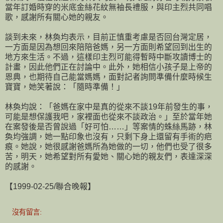
當年訂婚時穿的米底金絲花紋無袖長禮服，與印主烈共同唱
歌，感謝所有關心她的親友。
談到未來，林奐均表示，目前正慎重考慮是否回台灣定居，
一方面是因為想回來陪陪爸媽，另一方面則希望回到出生的
地方來生活。不過，這樣印主烈可能得暫時中斷攻讀博士的
計畫，因此他們正在討論中。此外，她相信小孩子是上帝的
恩典，也期待自己能當媽媽，面對記者詢問準備什麼時候生
寶寶，她笑著說：「隨時準備！」
林奐均說：「爸媽在家中是真的從來不談19年前發生的事，
可能是想保護我吧，家裡面也從來不談政治。」至於當年她
在案發後是否曾說過「好可怕……」等案情的蛛絲馬跡，林
奐均強調，她一點印象也沒有，只剩下身上還留有手術的疤
痕。她說，她很感謝爸媽所為她做的一切，他們也受了很多
苦，明天，她希望對所有愛她、關心她的親友們，表達深深
的感謝。
【1999-02-25/聯合晚報】
沒有留言: