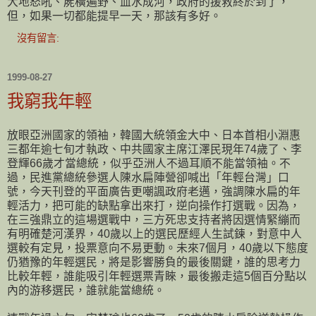
大地怒吼、屍橫遍野、血水成河，政府的援救終於到了，
但，如果一切都能提早一天，那該有多好。
沒有留言:
1999-08-27
我窮我年輕
放眼亞洲國家的領袖，韓國大統領金大中、日本首相小淵惠
三都年逾七旬才執政、中共國家主席江澤民現年74歲了、李
登輝66歲才當總統，似乎亞洲人不過耳順不能當領袖。不
過，民進黨總統參選人陳水扁陣營卻喊出「年輕台灣」口
號，今天刊登的平面廣告更嘲諷政府老邁，強調陳水扁的年
輕活力，把可能的缺點拿出來打，逆向操作打選戰。因為，
在三強鼎立的這場選戰中，三方死忠支持者將因選情緊繃而
有明確楚河漢界，40歲以上的選民歷經人生試鍊，對意中人
選較有定見，投票意向不易更動。未來7個月，40歲以下態度
仍猶豫的年輕選民，將是影響勝負的最後關鍵，誰的思考力
比較年輕，誰能吸引年輕選票青睞，最後搬走這5個百分點以
內的游移選民，誰就能當總統。