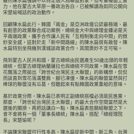
雖然陳水扁強調不以特定個人為聯盟對象，但考量檯面上實
力，他在蒙古大草原一番政治告白，已被解讀為如同公開向
宋楚瑜喊話的政治動作。
回顧陳水扁此行，韓國「兩金」是亞洲政壇公認最極端、最
有創意的政黨聯合成功案例，總統金大中與總理金鍾泌是天
平兩端政黨，攜手合作讓人民有「互相制衡走向中間」的微
妙安全感，這對於走「新中間路線」的陳水扁很有啟發。陳
水扁特別坐飛機到漢城談政黨合作，其間奧妙不言可喻。
飛到蒙古人民共和國，蒙古總統由民選產生50歲出頭的年輕
總統，但蒙古總理納蘭薩拉也與總統不同政黨。陳水扁在雪
花飄落之際拋出「跨世紀台灣民主大聯盟」的新構想，侃侃
而談直到雪花落滿雙肩、腳已凍僵。陳水扁的聯盟當然與打
棒球的聯盟沒有瓜葛，但聽起來有點韓國政黨重組的意味。
基於政黨分際，陳水扁已表明正副總統搭檔必須是民進黨，
那麼，「跨世紀台灣民主大聯盟」的最大合作空間當然是大
選後的閣揆，再把話講白一點，陳水扁表態願組聯盟之下，
會不會將有一個「董事長總統」陳水扁，搭配「總經理院
長」宋楚瑜呢？
不論陳宋聯盟可行性多高，陳水扁從新中間、新三角、台灣