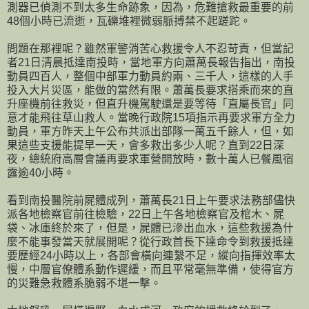
測器已偵測不到太多生命跡象，因為，危難搶救最重要的前
48個小時已流逝，瓦礫堆裡微弱脈搏禁不起蹉跎。
問題在那裡呢？雖然軍警消苦心救援令人不忍苛責，但當記
者21日清晨抵達南投時，當地軍方向蕭萬長報告指出，南投
動員四百人，整個中部軍力動員約兩、三千人，這樣的人手
投入大片災區，能做的當然有限。蕭萬長要求搭乘而來的直
升座機前往救災，但直升機駕駛還是要等待「直屬長官」同
意才能飛往草山救人。當晚行政院15項指示再要求軍方全力
動員，軍方昨天上午公布共派出部隊一萬五千餘人，但，如
果這些支援能提早一天，會多救出多少人呢？直到22日深
夜，總統府高層會議再要求軍營開放時，數十萬人已餐風宿
露逾40小時。
看到南投醫院前屍體成列，蕭萬長21日上午要求法務部儘快
派各地檢察官前往檢驗，22日上午各地檢察官及棺木、屍
袋、冰庫終於來了，但是，屍體已滲出血水，這些救援為什
麼不能事發當天就展開呢？從行政首長下達命令到救援抵達
要歷經24小時以上，各部會橫向連繫不足，縱向指揮效率太
慢，中層官僚體系動作遲緩，而且平常毫無準備，使得官方
的災難急救體系脆弱不堪一擊。