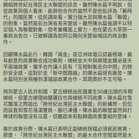
願組跨世紀台灣民主大聯盟的訊息，雖然陳水扁不明說，但
從政黨與個人看來，能與他合作的當然不是他批評為「舊時
代」的國民黨，從民調來看，實力強大足與陳水扁「聯盟」
的對象，當然是前台灣省長宋楚瑜。雖然陳水扁強調不以特
定個人為聯盟對象，但考量檯面上實力，他在蒙古大草原一
番政治告白，已被解讀為如同公開向宋楚瑜喊話的政治動
作。
回顧陳水扁此行，韓國「兩金」是亞洲政壇公認最極端、最
有創意的政黨聯合成功案例，總統金大中與總理金鍾泌是天
平兩端政黨，攜手合作讓人民有「互相制衡走向中間」的微
妙安全感，這對於走「新中間路線」的陳水扁很有啟發。陳
水扁特別坐飛機到漢城談政黨合作，其間奧妙不言可喻。
飛到蒙古人民共和國，蒙古總統由民選產生50歲出頭的年輕
總統，但蒙古總理納蘭薩拉也與總統不同政黨。陳水扁在雪
花飄落之際拋出「跨世紀台灣民主大聯盟」的新構想，侃侃
而談直到雪花落滿雙肩、腳已凍僵。陳水扁的聯盟當然與打
棒球的聯盟沒有瓜葛，但聽起來有點韓國政黨重組的意味。
基於政黨分際，陳水扁已表明正副總統搭檔必須是民進黨，
那麼，「跨世紀台灣民主大聯盟」的最大合作空間當然是大