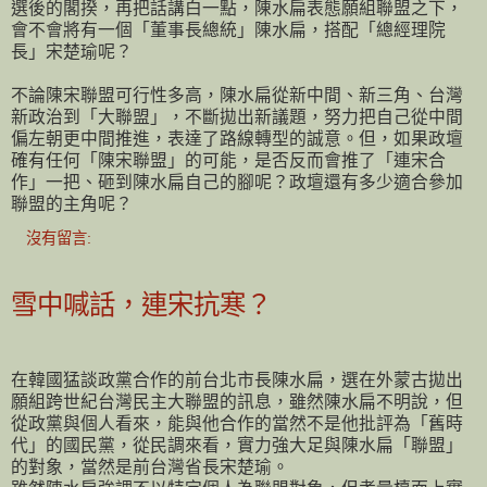
選後的閣揆，再把話講白一點，陳水扁表態願組聯盟之下，
會不會將有一個「董事長總統」陳水扁，搭配「總經理院
長」宋楚瑜呢？
不論陳宋聯盟可行性多高，陳水扁從新中間、新三角、台灣
新政治到「大聯盟」，不斷拋出新議題，努力把自己從中間
偏左朝更中間推進，表達了路線轉型的誠意。但，如果政壇
確有任何「陳宋聯盟」的可能，是否反而會推了「連宋合
作」一把、砸到陳水扁自己的腳呢？政壇還有多少適合參加
聯盟的主角呢？
沒有留言:
雪中喊話，連宋抗寒？
在韓國猛談政黨合作的前台北市長陳水扁，選在外蒙古拋出
願組跨世紀台灣民主大聯盟的訊息，雖然陳水扁不明說，但
從政黨與個人看來，能與他合作的當然不是他批評為「舊時
代」的國民黨，從民調來看，實力強大足與陳水扁「聯盟」
的對象，當然是前台灣省長宋楚瑜。