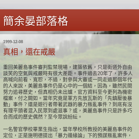
簡余晏部落格
1999-12-08
真相，還在戒嚴
重回美麗島事件審判監禁現場，建築依舊，只是街道外自由
談笑的空氣與戒嚴時有很大差距。事件過去20年了，許多人
高喊向前看、寬恕，不過，對參與大審或一同走過那個年代
的人來說，美麗島事件仍是心中的一個結，因為，雖然民間
努力追尋歷史，但真相仍未出爐，官方資料至今更列為機密
檔案，付之闕如。當年究竟是軍方先放瓦斯的「先鎮壓後暴
動」事件？還是遊行者帶著武器的暴力叛亂事件？到底有沒
有理平頭者混入民眾到處滋事？或，美麗島事件只是許多巧
合而成的歷史偶然？至今眾說紛紜。
一名警官學校畢業生指出，當年學校所教授的美麗島事件的
定位，正是施明德提出「暴力邊緣論」下的預謀叛亂案件，