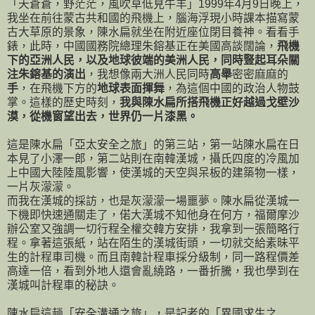
「天蒼蒼，野茫茫，風吹草低見牛羊」1999年4月9日晚上，
我坐在前往蒙古共和國的飛機上，腦海浮現小時課本描寫蒙
古大草原的景象，陳水扁就坐在附近座位閉目養神。看看手
錶，此時，中國國務院總理朱鎔基正在美國高談闊論，
飛機
下的亞洲人民，以及地球彼端的美洲人民，同時豎起耳朵關
注朱鎔基的演出
，我想像兩大洲人民同時
高舉
密密麻麻的
手
，在飛機下方的
地球表面揮舞
，為這個中國的政治人物鼓
掌。這樣的歷史時刻，
我與陳水扁所搭飛機正好越過戈壁沙
漠，從機窗望出去，世界仍一片漆黑。
這是陳水扁「亞太安全之旅」的第三站，第一站陳水扁在日
本見了小澤一郎，第二站則在南韓漢城，攝氏四度的冷風加
上中國大陸陸風影響，使漢城的天空與呆板的建築物一樣，
一片灰濛濛。
而我在漢城的採訪，也是灰濛濛一場噩夢。陳水扁從漢城一
下機即快速通關走了，偌大漢城不知他身在何方，福爾摩沙
辦公室又強調一切行程全權交韓方安排，我拿到一張簡略行
程。拿著這張紙，站在陌生的漢城街頭，一切就交給素昧平
生的計程車司機。而且南韓計程車採分級制，同一路程價差
高達一倍，看到外地人還會亂繞路，一番折騰，我也學到在
漢城叫計程車的秘訣。
陳水扁這趟「安全溝通之旅」，是記者的「異國求生之