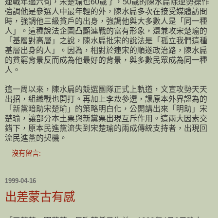
連戰年過六旬，宋楚瑜也60歲了，50歲的陳水扁除逆勢操作
強調他是參選人中最年輕的外，陳水扁多次在接受媒體訪問
時，強調他三級貧戶的出身，強調他與大多數人是「同一種
人」。這種說法企圖凸顯連戰的富有形象，還兼攻宋楚瑜的
「基層對高層」之說，陳水扁批宋的說法是「孤立我們這種
基層出身的人」。因為，相對於連宋的順遂政治路，陳水扁
的貧窮背景反而成為他最好的背景，與多數民眾成為同一種
人。
這一周以來，陳水扁的競選團隊正式上軌道，文宣攻勢天天
出招，組織戰也開打。再加上李敖參選，讓原本外界認為的
「新黨暗助宋楚瑜」的策略明白化，公開講出來「明助」宋
楚瑜，讓部分本土票與新黨票出現互斥作用。這兩大因素交
錯下，原本民進黨流失到宋楚瑜的兩成傳統支持者，出現回
流民進黨的契機。
沒有留言:
1999-04-16
出差蒙古有感