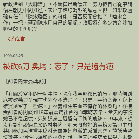
新政治到「大聯盟」，不斷拋出新議題，努力把自己從中間
偏左朝更中間推進，表達了路線轉型的誠意。但，如果政壇
確有任何「陳宋聯盟」的可能，是否反而會推了「連宋合
作」一把、砸到陳水扁自己的腳呢？政壇還有多少適合參加
聯盟的主角呢？
沒有留言:
1999-02-25
被砍6刀 奐均：忘了，只是還有疤
【記者簡余晏/專訪】
「有關於當年的一切事情，現在我全部都已遺忘，那時候到
底被砍幾刀？現在也完全不清楚了，只是，手術之後，身上
確實還留了一些疤。」林義雄住宅血案倖存的林奐均，在接
受記者訪問談到19年前震驚社會的血案時表示，當天的事情
她已不復記憶，只知道身上還留有手術的痕跡。19年來，從
沒有對外談過血案的林奐均，明天將與她的美籍夫婿印主烈
共同參加民進黨主席林義雄為她舉辦的感謝茶會。談話時習
慣微笑、個性很溫和的林奐均說，明天她將穿著母親方素敏