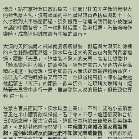
清晨，站在旅社窗口放眼望去，烏蘭巴托的天空像個無限大
的藍色蒙古包，沒有盡頭的平地盡是暗黃色枯草與乾土，久
久才聽到火車鳴笛而過，這列鐵路一端連向我們從小被強迫
背誦的中國各省，另一端則與俄國、歐洲相通，汽笛嗚嗚作
響時，成為這個城市最有生氣的聲音。
大漠的天際偶爾才飛過兩隻瘦瘦黑鷹，但這與大漠英雄傳裡
的白色雙鵰相距甚遠，陳水扁在超大的蒙古包內受到貴客禮
遇，獲贈「天馬」，這隻貌不驚人的天馬，高度比想像中
「騎馬彎躬射大鵰」的馬略矮，猜想是蒙古人配合訪客身高
精心挑選。我猜想，貧窮如蒙古人無法送昂貴禮物給遠客，
送匹馬作禮物既好看又帶不走，也算省錢高招。陳水扁受邀
戴起蒙古「可汗」的頭飾，飲羊奶茶、吃現烤大塊烤肉，還
騎著天馬雪中步行一周，雖無馳騁大漠的豪情，但景致也算
難 得一見。
在蒙古官員陪同下，陳水扁登上寨山，不到十歲的小童頂著
寒風在半山腰賣飲料掙錢，看了令人不忍。途經俄蒙聯合抗
日的紀念碑，蒙古官員說，這個紀念碑過去被教育是英雄事
蹟，可是隨著國際情勢變化，
中俄實力移轉及國家意識興
起，這個紀念碑反而讓他們不知該光榮或慚愧
，回首聯誰抗