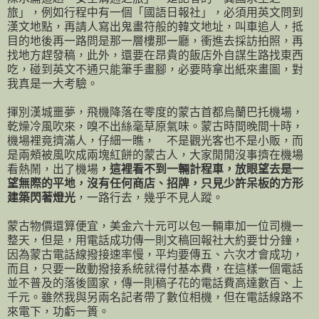
旅」，例如行程中有一個「國語日報社」，必須用英文問到
漢文地點，再請人寫出鬼畫符般的韓文地址，叫車追人，抵
目的地後再一路問是那一層樓那一廳，衝進去採訪拍照，再
找地方趕發稿，此外，還要在昂貴的飯店外自謀生路找東西
吃，碰到英文不通只能筆手畫腳，必要時拿出紙來畫圖，對
我真是一大考驗。
揮別漢城噩夢，飛機降落在零度的蒙古首都烏蘭巴托機場，
乾燥冷風吹來，嗅不出絲毫草原氣味。蒙古時間晚間十時，
機場裡竟擠滿人，仔細一瞧， 不是觀光客也不是小販，而
是兩頰被風吹成兩塊紅餅的蒙古人，大家閒閒沒事擠在機場
看熱鬧，出了機場
，這裡看不到一輛計程車，放眼望去是一
望無際的平地，沒有任何商店、招牌，只見少許呆板的方形
建築閃著燈光
，一路行去，幾乎不見人蹤。
蒙古物價還算便宜，美金六十元可以包一輛車加一位司機一
整天，但是，用電話成功傳一則文稿回報社大約要廿分鐘，
因為蒙古電話線撥接速率慢，平均要傳五、六次才會成功，
而且，只要一啟動撥接系統就得付基本費，在這樣一個電話
並不普及的落後國家，傳一則稿子花的電話費高達數百、上
千元。雖然我與另兩名記者帶了數位相機，但在電話線路不
來電下，功虧一簣。