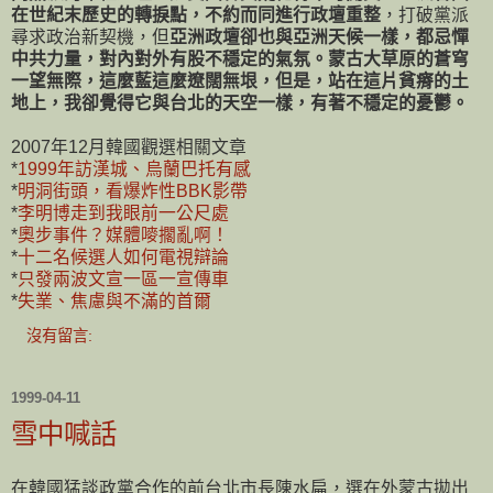
在世紀末歷史的轉捩點，不約而同進行政壇重整
，打破黨派
尋求政治新契機，但
亞洲政壇卻也與亞洲天候一樣，都忌憚
中共力量，對內對外有股不穩定的氣氛。蒙古大草原的蒼穹
一望無際，這麼藍這麼遼闊無垠，但是，站在這片貧瘠的土
地上，我卻覺得它與台北的天空一樣，有著不穩定的憂鬱。
2007年12月韓國觀選相關文章
*
1999年訪漢城、烏蘭巴托有感
*
明洞街頭，看爆炸性BBK影帶
*
李明博走到我眼前一公尺處
*
奧步事件？媒體嘜擱亂啊！
*
十二名候選人如何電視辯論
*
只發兩波文宣一區一宣傳車
*
失業、焦慮與不滿的首爾
沒有留言:
1999-04-11
雪中喊話
在韓國猛談政黨合作的前台北市長陳水扁，選在外蒙古拋出