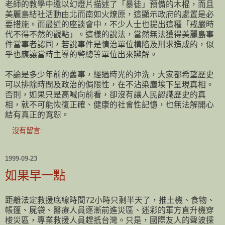
老師的教學中還以幻燈片描述了「暴徒」預備的木棍，而且
美麗島結社活動由北而南如火燎原，這顯示政府的處置是必
要措施。而最近的座談會中，不少人士也提出這種「戒嚴時
代不得不然的觀點」。這樣的說法，當然無法獲得美麗島事
件當事者認同，若說事件是情治單位構陷及刑求造成的，似
乎也應讓當時主導的警總等單位出來辯解。
不論是多少年前的舊事，經過時光的沖洗，大家都希望歷史
可以排除時間及政治的侷限性，在不沾染塵埃下呈現真相。
否則，如果只是高喊向前看，卻沒有讓人民認識歷史的真
相，就不可能恢復正確、健康的社會性記憶，也無法解開心
結有真正的寬恕。
沒有留言:
1999-09-23
如果早一點
距離法定救援底線時間72小時只剩半天了，推土機、食物、
帳篷、屍袋、醫療人員逐漸前進災區、迷彩的軍方直升機穿
梭災區，專業救援人員趕扺台灣。只是，國際友人的聲波探