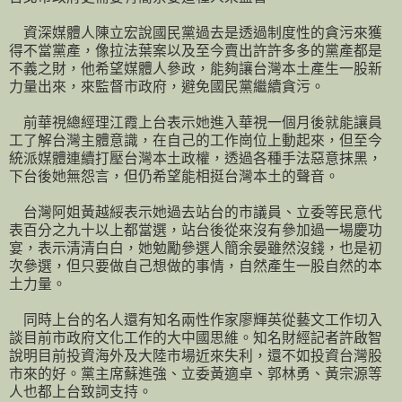
資深媒體人陳立宏說國民黨過去是透過制度性的貪污來獲
得不當黨產，像拉法葉案以及至今賣出許許多多的黨產都是
不義之財，他希望媒體人參政，能夠讓台灣本土產生一股新
力量出來，來監督市政府，避免國民黨繼續貪污。
前華視總經理江霞上台表示她進入華視一個月後就能讓員
工了解台灣主體意識，在自己的工作崗位上動起來，但至今
統派媒體連續打壓台灣本土政權，透過各種手法惡意抹黑，
下台後她無怨言，但仍希望能相挺台灣本土的聲音。
台灣阿姐黃越綏表示她過去站台的市議員、立委等民意代
表百分之九十以上都當選，站台後從來沒有參加過一場慶功
宴，表示清清白白，她勉勵參選人簡余晏雖然沒錢，也是初
次參選，但只要做自己想做的事情，自然產生一股自然的本
土力量。
同時上台的名人還有知名兩性作家廖輝英從藝文工作切入
談目前市政府文化工作的大中國思維。知名財經記者許啟智
說明目前投資海外及大陸市場近來失利，還不如投資台灣股
市來的好。黨主席蘇進強、立委黃適卓、郭林勇、黃宗源等
人也都上台致詞支持。