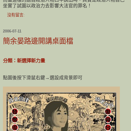
坐實了試圖以政治力去影響大法官的罪名！
沒有留言:
2006-07-11
簡余晏路邊開講桌面檔
分類：新選擇新力量
點圖後按下滑鼠右鍵→選設成背景即可