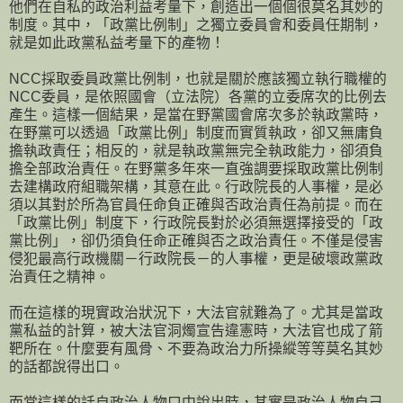
他們在自私的政治利益考量下，創造出一個個很莫名其妙的
制度。其中，「政黨比例制」之獨立委員會和委員任期制，
就是如此政黨私益考量下的產物！
NCC採取委員政黨比例制，也就是關於應該獨立執行職權的
NCC委員，是依照國會（立法院）各黨的立委席次的比例去
產生。這樣一個結果，是當在野黨國會席次多於執政黨時，
在野黨可以透過「政黨比例」制度而實質執政，卻又無庸負
擔執政責任；相反的，就是執政黨無完全執政能力，卻須負
擔全部政治責任。在野黨多年來一直強調要採取政黨比例制
去建構政府組職架構，其意在此。行政院長的人事權，是必
須以其對於所為官員任命負正確與否政治責任為前提。而在
「政黨比例」制度下，行政院長對於必須無選擇接受的「政
黨比例」，卻仍須負任命正確與否之政治責任。不僅是侵害
侵犯最高行政機關－行政院長－的人事權，更是破壞政黨政
治責任之精神。
而在這樣的現實政治狀況下，大法官就難為了。尤其是當政
黨私益的計算，被大法官洞燭宣告違憲時，大法官也成了箭
靶所在。什麼要有風骨、不要為政治力所操縱等等莫名其妙
的話都說得出口。
而當這樣的話自政治人物口中說出時，其實是政治人物自己