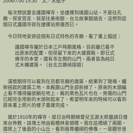
2006/7/30 15:30 文／水瓶子
每次想說要去護國禪寺，坐捷運到達圓山站，不是往孔
廟、保安宮走，就是往美術館、台北故事館過去，沒想到這
個日式護國寺就在捷運站旁邊而已。
今日特地安排這個有日式特色的寺廟，看了書上描述：
護國禪寺屬於日本江戶時期風格，目前雖已看不
出原來的配置，但保留下來的大雄寶殿，即日式
佛寺的本堂，還有寺左側的山門，兩者皆為純日
式木構建築。（台北古蹟偵探遊）
滿懷期待可以看到在京都寺廟的建築，結果到了現場，鐵
架搭起的建築工地，本殿跟山門全部拆掉了，原來的木頭編
上看不懂得編號躺在地上，舊的黑色瓦片也在，旁邊的山門
已經完全用新的木頭架起來了，希望明年來的時候可以看到
原來書上照片的樣子重建完成。
建於1910年的禪寺，是日治時期總督兒玉源太郎邀請日僧
來台佈教，該塊土地由板橋林家捐贈。我在這裡繞了兩圈，
還爬上了後面的小山丘，看到兩尊纖細的佛像，ㄧ是觀世音