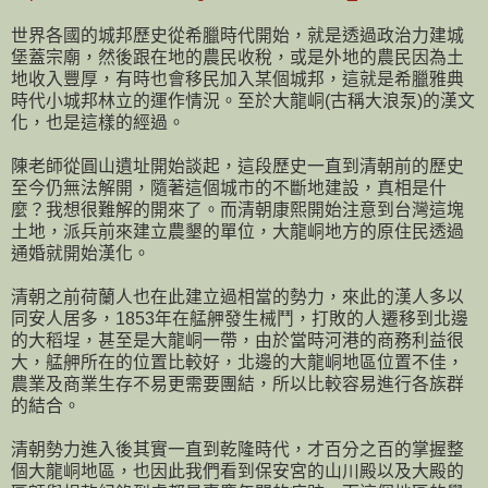
世界各國的城邦歷史從希臘時代開始，就是透過政治力建城
堡蓋宗廟，然後跟在地的農民收稅，或是外地的農民因為土
地收入豐厚，有時也會移民加入某個城邦，這就是希臘雅典
時代小城邦林立的運作情況。至於大龍峒(古稱大浪泵)的漢文
化，也是這樣的經過。
陳老師從圓山遺址開始談起，這段歷史一直到清朝前的歷史
至今仍無法解開，隨著這個城市的不斷地建設，真相是什
麼？我想很難解的開來了。而清朝康熙開始注意到台灣這塊
土地，派兵前來建立農墾的單位，大龍峒地方的原住民透過
通婚就開始漢化。
清朝之前荷蘭人也在此建立過相當的勢力，來此的漢人多以
同安人居多，1853年在艋舺發生械鬥，打敗的人遷移到北邊
的大稻埕，甚至是大龍峒一帶，由於當時河港的商務利益很
大，艋舺所在的位置比較好，北邊的大龍峒地區位置不佳，
農業及商業生存不易更需要團結，所以比較容易進行各族群
的結合。
清朝勢力進入後其實一直到乾隆時代，才百分之百的掌握整
個大龍峒地區，也因此我們看到保安宮的山川殿以及大殿的