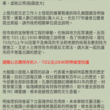
果，虛耗公帑(點圖放大)
上個月起文史工作人士發起的連署暫緩拆除孔廟圍牆及明倫
宮等，連署人數已經超過1萬人以上，也在7/7市議會公聽會
提出質疑，請市政府相關單位提出說明。
但市政府並無暫停工程的舉動，也無與地方民眾溝通，反而
將在 7/21 (五) 19:00 舉辦施工說明會，為了快速拆除，還在
7/15(六)上午以迅雷不及掩耳的手法把老樹的枝葉全數割除方
便施工，文史人士將控告市府違反文資法，請大家一起抗議
市府不尊重古蹟的歷史。
請關心古蹟保存的人，7/21(五)19:00到明倫堂抗議
大龍國小是樹人書院的前身，代表著大龍峒地區教育的歷史
意義，目前已提報古蹟，校社建築擁有百年以上的歷史，如
今卻要全部拆除重建。孔廟的圍牆紅磚擁有81年的歷史，材
質厚實沉重，每塊磚頭皆有特殊符號標示，如今要全部拆除
用 RC 磚重鋪，根本是藐視古蹟的文化意義。
明倫堂拆除後留下立面僅供紀念用途，未來舉辦文藝活動，
將在大龍國小旁邊的廣場將蓋起新的明倫堂，根本是浪費公