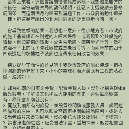
基本上來看，這個會議前後會搞成這樣，我想還是雙方的
不信任，開會前警察局的動作頻頻，社區人士還被請去警察
局喝茶，而這兩個月的連署及溝通工作，市政府的動作還是
一樣，把這幾年編出的北大同園區的計畫重新再講一次。
會導致這樣的結果，我想也不意外。從小地方看，市政府
的施工品質讓走在附近的人經常跌倒，或者踢到公共設施的
鐵板，例如路樹的鐵板，公告告示牌、鐵架燈光等等，做在
週邊椅子上的底下會藏匿蛇或是老鼠等等，而兩年前的四十
四崁遺址的騎樓柱子裝飾也沒帶來任何改善的效果。
總要提些正面性的意見吧！我對市政府的誠心建議，把拆
掉圍牆的預算省下來，小小的整理孔廟周邊既有工程的貼心
感，建議如下:
1. 加強孔廟的日英文導覽，配置導覽人員，製作小摺頁DM讓
觀光客看，了解漢文化移民大龍峒的歷史，這個每座廟都
有，為什麼孔廟就沒有。
2. 開放孔廟所有的廂房，並設置說明牌或服務人員，說明這
些扁額的原由，也可以跟故宮商借相關藝術品陳列，或是去
找出老照片來長期展覽，沒必要花大錢又搞個孔子博物館。
3. 請書法老師駐點，販賣書法字畫，當場揮毫。販賣相關圖
書，介紹這段歷史。