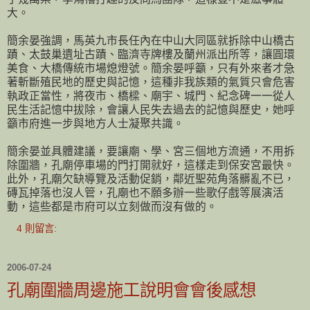
大。
簡余晏強調，馬英九市長任內在中山大同區就拆除中山橋古
蹟、太鼓巢遺址古蹟、臨濟寺牌樓及蘭州派出所等，讓圓環
美食、大橋傳統市場熄燈號。簡余晏呼籲，只有外來者才急
著斬斷殖民地的歷史與記憶，這種非我族類的氣質只會危害
執政正當性，將夜市、橋樑、廟宇、城門、紀念碑一一從人
民生活記憶中拔除，會讓人民失去過去的記憶與歷史，她呼
籲市府進一步與地方人士凝聚共識。
簡余晏並具體建議，要讓廟、學、宮三個地方流通，不用拆
除圍牆，孔廟停車場的門打開就好，這樣走到保安宮最快。
此外，孔廟欠缺導覽及活動促銷，鄰近聖苑角落髒亂不已，
磚瓦掉落也沒人管，孔廟也不願多辦一些歌仔戲等展演活
動，這些都是市府可以立刻做而沒有做的。
4 則留言:
2006-07-24
孔廟圍牆周邊施工說明會會後感想