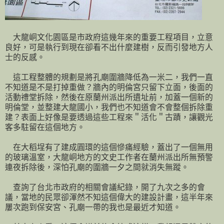
大龍峒文化園區是市政府這幾年來的重要工程項目，立意
良好，可是執行到現在卻看不出什麼建樹，反而引發地方人
士的反感。
這工程整體的規劃是將孔廟圍牆降低為一米二，我們一直
不知道是不是打掉重做？牆內的明倫宮只留下立面，後面的
活動禮堂拆除，然後在原蘭州派出所遺址前，加蓋一個新的
明倫堂，並整建大龍國小，我們也不知道會不會整個拆除重
建？表面上好像是要透過這些工程來＂活化＂古蹟，讓觀光
客多駐留在這個地方。
在大稻埕有了建成圓環的這個慘痛經驗，蓋出了一個無用
的玻璃溫室，大龍峒地方的文史工作者在蘭州派出所無預警
連夜拆除後，深怕孔廟的圍牆一夕之間就消失無蹤。
查詢了台北市政府的相關會議紀錄，開了九次之多的會
議，當地的民眾卻渾然不知這個偉大的建設計畫，這半年來
屢次跑到保安宮、孔廟一帶的我也是最近才知道。