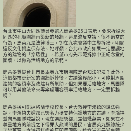
台北市中山大同區議員參選人簡余晏25日表示，要求拆掉大
同區的孔廟圍牆再築新的矮牆，這是違反常識、很不適當的
行為，馬英九是法律博士，卻在九次會議中主導拆牆，明顯
違反文化資產保存法。她呼籲，台北市政府如果一定要讓地
方的建物的「穿透性」，希望市府先示範拆掉中正紀念堂的
圍牆，以做為活絡地方的示範。
簡余晏質疑台北市長馬英九市府團隊是否知法犯法？此外，
這個都市更新案的圍牆拆掉後，古蹟邊界縮小，可能對周圍
建物的容積率及改建有所幫助，但如果要活絡地方，馬團隊
可以用其他法令來專案處理容積率活絡地方，一定要拆牆
嗎？
簡余晏援引凱達格蘭學校校長、台大教授李鴻禧的說法強
調，李鴻禧夫婦都已簽名力挺支持保護地方的古蹟，李鴻禧
並向馬團隊喊話說，現在選總統都只差個幾萬票，如果在不
尊重地方的前提之下得罪大龍峒的居民，害馬英九選總統少
了幾萬票，李鴻禧打趣的反問馬團隊，這樣豈不是滋事體