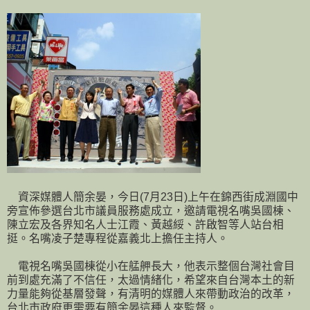
資深媒體人簡余晏，今日(7月23日)上午在錦西街成淵國中
旁宣佈參選台北市議員服務處成立，邀請電視名嘴吳國棟、
陳立宏及各界知名人士江霞、黃越綏、許啟智等人站台相
挺。名嘴凌子楚專程從嘉義北上擔任主持人。
電視名嘴吳國棟從小在艋舺長大，他表示整個台灣社會目
前到處充滿了不信任，太過情緒化，希望來自台灣本土的新
力量能夠從基層發聲，有清明的媒體人來帶動政治的改革，
台北市政府更需要有簡余晏這種人來監督。