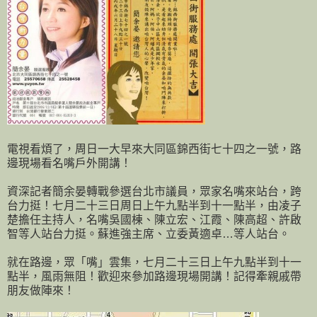
電視看煩了，周日一大早來大同區錦西街七十四之一號，路
邊現場看名嘴戶外開講！
資深記者簡余晏轉戰參選台北市議員，眾家名嘴來站台，跨
台力挺！七月二十三日周日上午九點半到十一點半，由凌子
楚擔任主持人，名嘴吳國棟、陳立宏、江霞、陳高超、許啟
智等人站台力挺。蘇進強主席、立委黃適卓…等人站台。
就在路邊，眾「嘴」雲集，七月二十三日上午九點半到十一
點半，風雨無阻！歡迎來參加路邊現場開講！記得牽親戚帶
朋友做陣來！