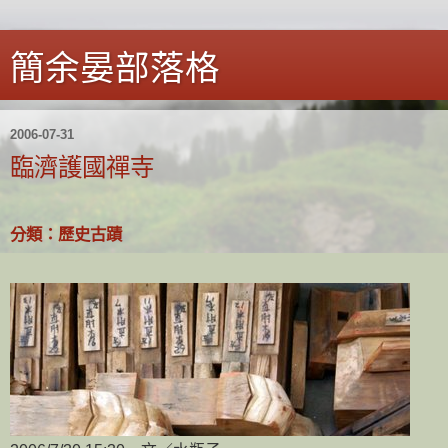
簡余晏部落格
2006-07-31
臨濟護國禪寺
分類：歷史古蹟