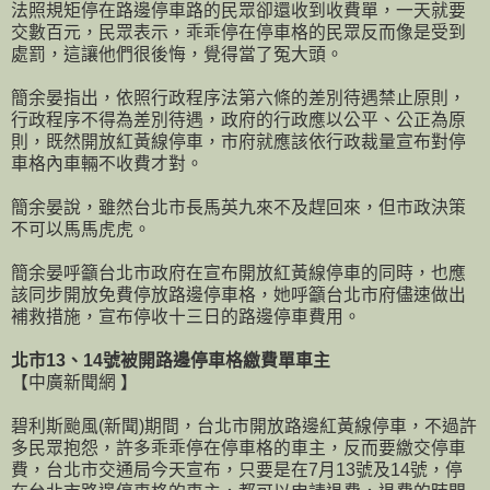
法照規矩停在路邊停車路的民眾卻還收到收費單，一天就要
交數百元，民眾表示，乖乖停在停車格的民眾反而像是受到
處罰，這讓他們很後悔，覺得當了冤大頭。
簡余晏指出，依照行政程序法第六條的差別待遇禁止原則，
行政程序不得為差別待遇，政府的行政應以公平、公正為原
則，既然開放紅黃線停車，市府就應該依行政裁量宣布對停
車格內車輛不收費才對。
簡余晏說，雖然台北市長馬英九來不及趕回來，但市政決策
不可以馬馬虎虎。
簡余晏呼籲台北市政府在宣布開放紅黃線停車的同時，也應
該同步開放免費停放路邊停車格，她呼籲台北市府儘速做出
補救措施，宣布停收十三日的路邊停車費用。
北市13、14號被開路邊停車格繳費單車主
【中廣新聞網 】
碧利斯颱風(新聞)期間，台北市開放路邊紅黃線停車，不過許
多民眾抱怨，許多乖乖停在停車格的車主，反而要繳交停車
費，台北市交通局今天宣布，只要是在7月13號及14號，停