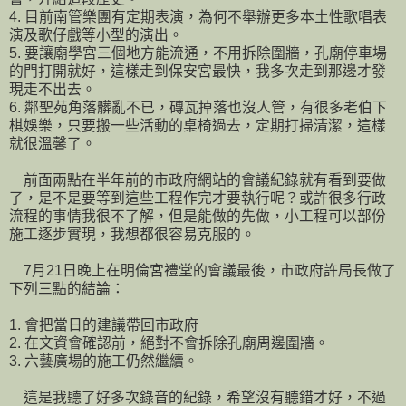
4. 目前南管樂團有定期表演，為何不舉辦更多本土性歌唱表
演及歌仔戲等小型的演出。
5. 要讓廟學宮三個地方能流通，不用拆除圍牆，孔廟停車場
的門打開就好，這樣走到保安宮最快，我多次走到那邊才發
現走不出去。
6. 鄰聖苑角落髒亂不已，磚瓦掉落也沒人管，有很多老伯下
棋娛樂，只要搬一些活動的桌椅過去，定期打掃清潔，這樣
就很溫馨了。
前面兩點在半年前的市政府網站的會議紀錄就有看到要做
了，是不是要等到這些工程作完才要執行呢？或許很多行政
流程的事情我很不了解，但是能做的先做，小工程可以部份
施工逐步實現，我想都很容易克服的。
7月21日晚上在明倫宮禮堂的會議最後，市政府許局長做了
下列三點的結論：
1. 會把當日的建議帶回市政府
2. 在文資會確認前，絕對不會拆除孔廟周邊圍牆。
3. 六藝廣場的施工仍然繼續。
這是我聽了好多次錄音的紀錄，希望沒有聽錯才好，不過