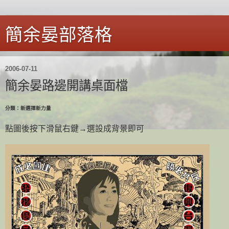
簡余晏部落格
2006-07-11
簡余晏路邊開講桌面檔
分類：新選擇新力量
點圖後按下滑鼠右鍵→選設成背景即可