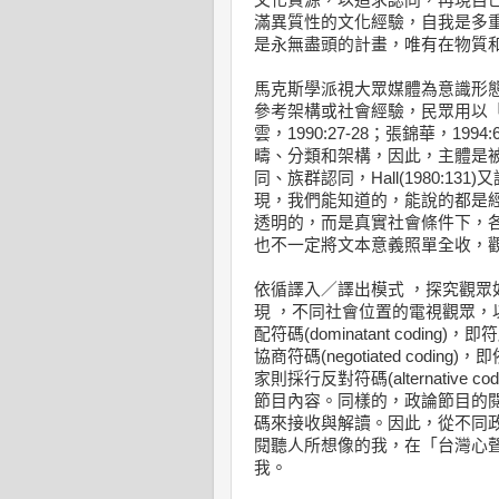
文化資源，以追求認同，再現自
滿異質性的文化經驗，自我是多重的，
是永無盡頭的計畫，唯有在物質和政治
馬克斯學派視大眾媒體為意識形態(
參考架構或社會經驗，民眾用以
雲，1990:27-28；張錦華，1
疇、分類和架構，因此，主體是被「
同、族群認同，Hall(1980:
現，我們能知道的，能說的都是
透明的，而是真實社會條件下，
也不一定將文本意義照單全收，
依循譯入／譯出模式 ，探究觀眾如何詮釋
現 ，不同社會位置的電視觀眾
配符碼(dominatant cod
協商符碼(negotiated co
家則採行反對符碼(alternativ
節目內容。同樣的，政論節目的
碼來接收與解讀。因此，從不同
閱聽人所想像的我，在「台灣心
我。