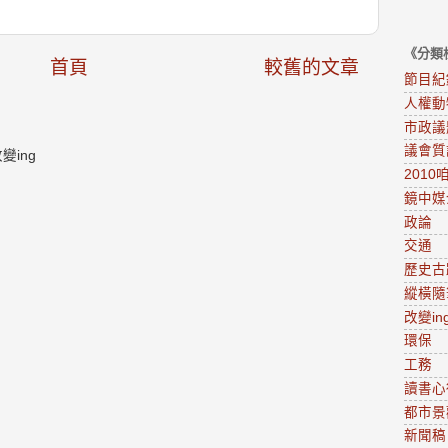
《分類
首頁
較舊的文章
節目紀
人權動
市政議
議會質
ing
201
鏡中媒
政論
交通
歷史古
縱橫隨
改變in
環保
工務
讀書心
都市景
新聞稿