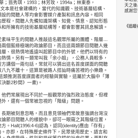
華；翁秀琪，1993；林芳玫，1994a；林東泰，
天之後
-130)認為，文本是社會建構的，當代的知識觀、技術基層結構、
感謝您
預設的閱聽人等均會影響媒介產製和訊息內容。相同
的歷程，閱聽人先備知識架構、知覺、情意、認知形態
《追蹤
係和所擁有的技術基層結構等，都會影響其訊息解讀。
從素味平生的閱聽人推敲這名觀眾所屬的團體、階層…
過兩個藍綠極端的政論節目，而且這兩類節目閱聽人幾
階層、很熱情地遙遠叫起節目中的外號，他們以特有的
的熱情。另有一類常叫我「余小姐」，公務人員較多，
對方講個一兩句話，常就可以猜出這名首度謀面的閱聽
數八九不離十，這算是被路人搭訕時痛苦裡的小樂趣。
有這類推測首度謀面者的經驗與實驗，這屬於大腦中「薄
決斷2秒間》一書)。
，他們常展現出不同於一般觀眾的強烈政治態度，但裡
題外，還有一個常被忽視的「階級」問題。
，長期被刻意忽略，而且意見領袖們常故意強調台灣沒
政論節目閱聽人的樣貌中，卻可一眼窺之其階級位置，
l(1996:4-6)認為，認同(identity)應由「存有」
oming)。亦即，在特殊歷史條件下，民眾使用歷史、語言和