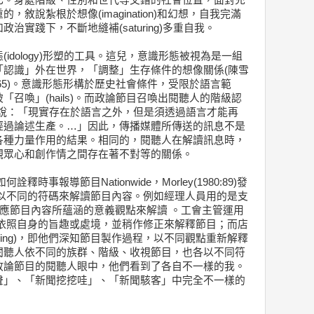
己。身處階級、性別和世代等交錯的社會位置，面對充
敘說紮根於想像(imagination)和幻想，自我完滿
實踐下，不斷地縫補(saturing)多重自我。
idology)形塑的工具。這兒，意識形態被視為是一組
「認識」外在世界，「調整」生存條件的想像關係(陳雪
994:65)。意識形態形構於歷史社會條件，受限於語言範
召喚」(hails)。而政論節目召喚出閱聽人的階級認
131)又說：「現實存在於語言之外，但是須透過語言才能再
經過論述生產。…」因此，傳播媒體所傳送的訊息不是
各種力量作用的結果。相同的，閱聽人在解讀訊息時，
觀眾心和創作情之間存在著不對等的關係。
時事報導節目Nationwide，Morley(1980:89)發
，以不同的符碼來解讀節目內容。例如經理人員用的是支
ing)，即符應節目內容所蘊涵的意義觀點來解讀 。工會主管運用
ding)，即依照自身的旨趣或處境，並稍作修正來解釋節目；而店
e coding)，即他們深知節目製作過程，以不同觀點重新解釋
閱聽人依不同的族群、階級、收視節目，也各以不同符
政論節目的閱聽人眼中，他們看到了各自不一樣的我。
聲」、「新聞挖挖哇」、「新聞駭客」中完全不一樣的