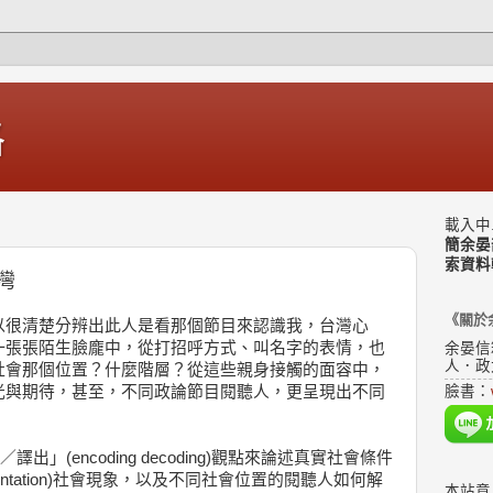
格
載入中.
簡余晏
索資料
灣
《關於
以很清楚分辨出此人是看那個節目來認識我，台灣心
一張張陌生臉龐中，從打招呼方式、叫名字的表情，也
余晏信
人．政
社會那個位置？什麼階層？從這些親身接觸的面容中，
光與期待，甚至，不同政論節目閱聽人，更呈現出不同
臉書：
譯入／譯出」(encoding decoding)觀點來論述真實社會條件
entation)社會現象，以及不同社會位置的閱聽人如何解
本站意