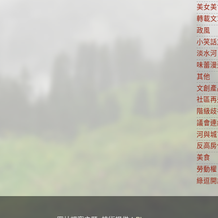
美女美
轉載文
政風
小笑話
淡水河
味蕾漫
其他
文創產
社區再
階級歧
議會連
河與城
反高房
美食
勞動權
綠逗開