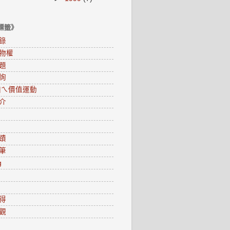
標籤》
錄
物權
題
詢
0咱ㄟ價值運動
介
蹟
筆
g
得
觀