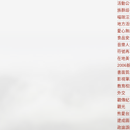
活動公
族群歧
喵咪汪
地方活
愛心無
食品安
音樂人
符號再
在地美
2006
書面質
影視筆
教育校
外交
觀傳紀
觀光
熊愛台
建成圓
政論誤