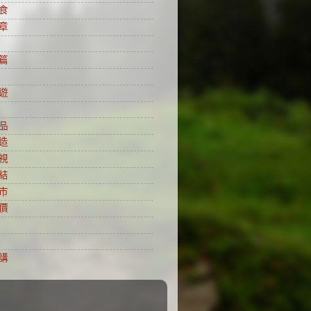
食
章
篇
遊
品
造
視
結
市
價
講