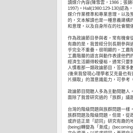
讀媒介內容(陳雪雲，1986；張錦
1997)。Hall(1980:129
媒介作業標準和專業意理，以及
的，文本解讀也是一種意義建構
和意理，以及自身所在的社會關
作為政論節目參與者，常有機會
有趣的是，我曾經分別長期參與
乎完全不重疊。很明顯的，工農
工農階層的語言與動作表達他們
經濟生活顯得較優裕，通常只要
人慣看那一類政論節目，答案多
(後來我發現心理學者艾克曼也
片擷取」的潛意識能力，可參考《
政論節目閱聽人多為主動閱聽人
面除了我曾研究過的「族群」議
台灣的階級問題與族群問題一樣
族群問題及階級問題，但是，從
或許這正是「認同」研究有趣的地方。Hal
(being)轉變為「漸成」(bec