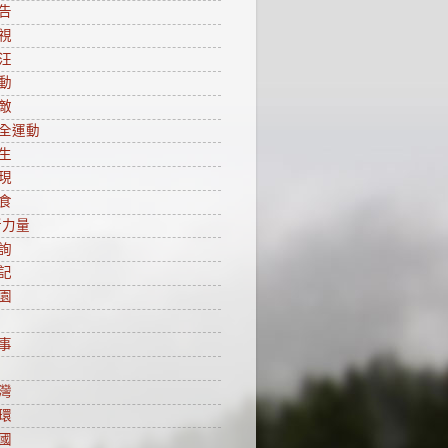
告
視
汪
動
敵
全運動
生
現
食
新力量
詢
記
園
事
灣
環
國