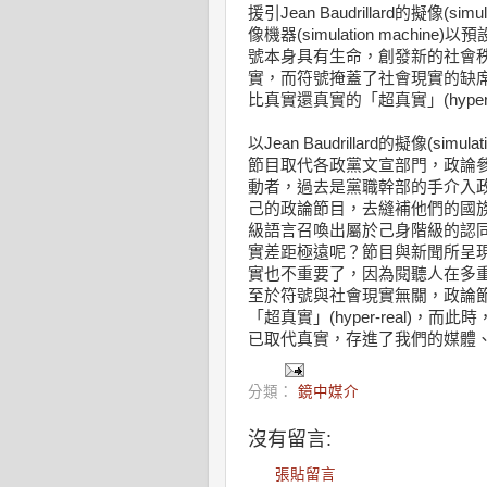
援引Jean Baudrillard的擬像(
像機器(simulation mac
號本身具有生命，創發新的社會
實，而符號掩蓋了社會現實的缺
比真實還真實的「超真實」(hyper-r
以Jean Baudrillard的擬像
節目取代各政黨文宣部門，政論
動者，過去是黨職幹部的手介入
己的政論節目，去縫補他們的國
級語言召喚出屬於己身階級的認
實差距極遠呢？節目與新聞所呈
實也不重要了，因為閱聽人在多
至於符號與社會現實無關，政論
「超真實」(hyper-real)
已取代真實，存進了我們的媒體
分類：
鏡中媒介
沒有留言:
張貼留言