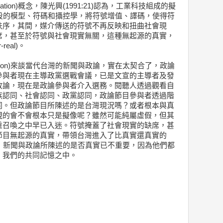
simulation)概念，陳光興(1991:21)認為，工業科技組成的擬
hine)以預設的模型、符碼和攝控學，將符號增值、譯碼，使得符
秩序，其間，媒介傳送的符號不再反映和扭曲社會現
席，甚至於符號與社會現實無關，這種無起源的真實，
eal)。
(simulation)來談當代台灣的新聞與政論，實在太契合了，政論
參與者現在主導政黨選戰會議，已是文宣的主導者及發
政論，現在是政論參與者介入選務。閱聽人透過觀看自
族認同、社會認同、政黨認同，政論節目參與者透過階
同。但政論節目所陳述的是台灣現況嗎？或者根本與真
現的會不會根本只是擬像呢？雖然可能純屬虛假，但其
重召喚之中早已入迷。符號掩蓋了社會現實的缺席，甚
節目無起源的真實，帶領台灣進入了比真實還真實的
，而此時，新聞與政論所陳述的是否真實已不重要，因為他們都
、我們的共同記憶之中。