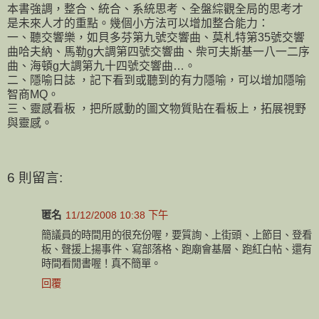
本書強調，整合、統合、系統思考、全盤綜觀全局的思考才
是未來人才的重點。幾個小方法可以增加整合能力：
一、聽交響樂，如貝多芬第九號交響曲、莫札特第35號交響
曲哈夫納、馬勒g大調第四號交響曲、柴可夫斯基一八一二序
曲、海頓g大調第九十四號交響曲…。
二、隱喻日誌 ，記下看到或聽到的有力隱喻，可以增加隱喻
智商MQ。
三、靈感看板 ，把所感動的圖文物質貼在看板上，拓展視野
與靈感。
6 則留言:
匿名
11/12/2008 10:38 下午
簡議員的時間用的很充份喔，要質詢、上街頭、上節目、登看
板、聲援上揚事件、寫部落格、跑廟會基層、跑紅白帖、還有
時間看閒書喔！真不簡單。
回覆