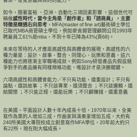
喜樂，發覺意義與目的的能力。
如今，隨著富裕 、亞洲、自動化三項因素影響 ，這個世代可
稱做
感性時代，當今主角是「創作者」和「諮商員」，主要
特徵是精通右向思考
，MFA(master of fine art)藝術碩士學位
已取代MBA商管碩士學位，例如麥肯錫管理顧問公司1993年
聘雇員工61%是mba，不到十年已降為43%(頁68)。
未來在等待的人才應是高感性與高體會的展現，高感性的六
種力量是：設計、故事、整合、同理心、玩樂和意義，這六
種能力也將逐漸主宰職場成就。例如Sony研發產品先假設競
爭對手的產品擁有同樣規格功能，唯設計才是決勝關鍵。
六項高感性和高體會能力／不只有功能，還重設計；不只有
論點，還說故事 ；不只談專業，還須整合 ；不只談邏輯，還
給關懷 ；不只能正經，還能玩樂 ；不只顧賺錢，還重意義
在美國，平面設計人數十年內成長十倍，1970年以來，全美
寫作為業的人增加三成，作曲家與演奏家增加五成，大約有
240所美國大專院校成立創意寫作MFA學位，20年前大約只
有22所，現在則大幅成長。