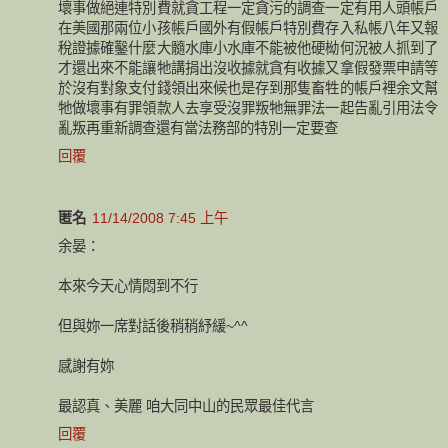
壞事做絕連特別費就貪工程一定貪污的調查一定有用人頭帳戶
在美國那兩位小孩帳戶國外有假帳戶特別費存入私帳八年又報
稅證據確鑿什麼大髓水庫小水庫不能被他硬柪何況被人抓到了
才還出來不能讓牠講捐出沒收據就貪有收據又拿假發票申請等
於沒有對象支付錢領出來候也是存到那隻畜牲的帳戶裡余文幫
牠做壞事有罪領款人去享受沒罪叛牠無罪法一起告亂引用法令
亂叛再重新調查還有當法務部的特別一定要查
回覆
匿名
11/14/2008 7:45 上午
余晏：
本來今天心情悶到不行
但與妳一席對話後稍稍紓緩~^^
感謝有妳
最認真、美麗 咱大同中山的民眾最佳代言
回覆