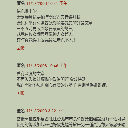
匿名
11/12/2008 10:41 下午
補充樓上的
余晏議員還要抽時間寫古典音樂評析
綠色和平有時還會聽到余晏議員的評論文章
三不五時再收到余晏議員的簡訊
感覺這位女議員真像神力女超人
有時真覺得余晏議員是無孔不入！
回覆
匿名
11/13/2008 10:46 上午
看有深度的文章.
不再涉入複雜煩惱的政治問題.會較快活.
現在開始不想再關心台灣的政治了.否則會得憂鬱症.
回覆
匿名
11/13/2008 3:22 下午
當最高權位那隻畜牲任台北市市長時好幾個建設沒有一個可以
使用的總數加起來也好幾兆這等於是另一種貪污每天做惡多端