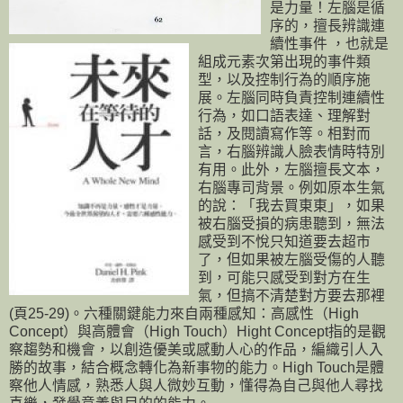
是力量！左腦是循
序的，擅長辨識連
續性事件 ，也就是
組成元素次第出現的事件類
型，以及控制行為的順序施
展。左腦同時負責控制連續性
行為，如口語表達、理解對
話，及閱讀寫作等。相對而
言，右腦辨識人臉表情時特別
有用。此外，左腦擅長文本，
右腦專司背景。例如原本生氣
的說：「我去買東東」，如果
被右腦受損的病患聽到，無法
感受到不悅只知道要去超市
了，但如果被左腦受傷的人聽
到，可能只感受到對方在生
氣，但搞不清楚對方要去那裡
(頁25-29)。六種關鍵能力來自兩種感知：高感性（High
Concept）與高體會（High Touch）Hight Concept指的是觀
察趨勢和機會，以創造優美或感動人心的作品，編織引人入
勝的故事，結合概念轉化為新事物的能力。High Touch是體
察他人情感，熟悉人與人微妙互動，懂得為自己與他人尋找