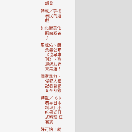
談會
轉載／尋找
暴民的遊
戲
迪化街美化
舖面毀容
了
周威佑、簡
余晏公布
《協尋專
刊》，歡
迎網友進
來票選！
國家暴力，
侵犯人權
記者會影
音全都錄
轉載／《小
巷亭日本
料理》小
吃攤式日
式料理 任
君挑
好可怕！就