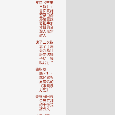
支持《芒果
日報》，
書面質詢
警察的部
落格竟說
要把手無
寸鐵的台
灣人民當
敵人
說了三次致
意了！馬
英九為什
麼要送柿
子給上揚
唱片行？
請指認，
踢、打、
踹民眾與
周威佑的
《眼鏡暴
力警》
警察局回答
余晏質詢
的十份荒
謬公文