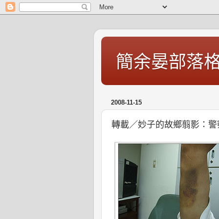
簡余晏部落
2008-11-15
轉載／妙子的故鄉翦影：警