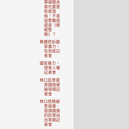
算被關余
晏也要更
新部落
格！不是
惡警難道
還是《模
範警
察》？
集體控訴國
家暴力，
告到底記
者會
國家暴力，
侵害人權
記者會
林口民眾還
原國旗被
搶現場記
者會
林口陸橋被
警施暴、
毀損國旗
的民眾站
出來開記
者會