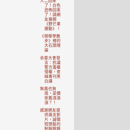
人二回來
了！白色
恐怖回來
了！請網
友展開
《野芒果
運動》！
《領導學散
步》裡的
大石頭理
論
余晏大會發
言：抗議
警方濫權
侵權，查
緝專刊黑
白講
無風也無
雨，菜價
依舊漲漲
漲？！
感謝網友提
供兩支影
片，誠徵
短頭髮的
制服眼鏡