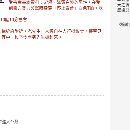
受害者基本資料：67歲、滿頭白髮的男性，在受
天之後
到警方暴力襲擊時身穿「停止賣台」白色T恤。以
感謝您
10點10分左右
《追蹤
的總統府附近，老先生一人獨自在人行道散步。警察見
，其中一位下令將老先生抓起來。
軍進入台灣