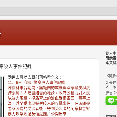
格
載入中.
簡余晏
索資料
察咬人事件記錄
《關於
點進去可以去原部落格看全文：
11月6日（四）警察咬人事件記錄
余晏信
人．政
陳雲林來台期間，無範圍的戒嚴與國家暴戾程度
誇張到令人瞠目結舌的地步，政府公權力對人民
臉書：
以暴力驅趕、棍盾齊上的流血受傷畫面一幕幕上
演，甚至還出現警察咬人的攻擊事件。在訪問被
警察咬傷的受害者後，得到受害者的同意將警察
暴力攻擊經過及傷處照片公開出來。
本站意