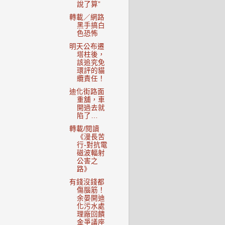
說了算”
轉載／網路
黑手搞白
色恐怖
明天公布遷
塔柱後，
該追究免
環評的貓
纜責任！
迪化街路面
重舖，車
開過去就
陷了…
轉載/閱讀
《漫長苦
行-對抗電
磁波輻射
公害之
路》
有錢沒錢都
傷腦筋！
余晏開迪
化污水處
理廠回饋
金爭議座