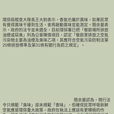
環保局稽查大隊長王大鈞表示，香氣也屬於異味，如果民眾
有覺得異味干擾到生活，會再啟動異味官能測定。簡余晏表
示，政府的法令並未週全，目前環保署已把「餐飲場所排放
油煙或惡臭」列為公害陳情項目，認定「餐飲業排放之空氣
污染物主要為油煙及臭味乙項，其應符合空氣污染防制法第
20條排放標準及第31條有關行為罰之規定」。
簡余晏認為，現行法
令只規範「臭味」卻未規範「香味」，但確保民眾呼吸新鮮
空氣應是環保重大政策，政府在執法上應該有更積極的作