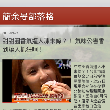
簡余晏部落格
2010-09-27
甜甜圈香氣逼人凍未條？！ 氣味公害香
到讓人抓狂啊！
甜甜圈香氣逼人凍
未條？！台北市議
員簡余晏日前接獲
民眾陳情，於27日
現場會勘位在復興
北路知名甜甜圈連
鎖店，因為自8月份
起，店家排煙設備
冒出細粒白色油