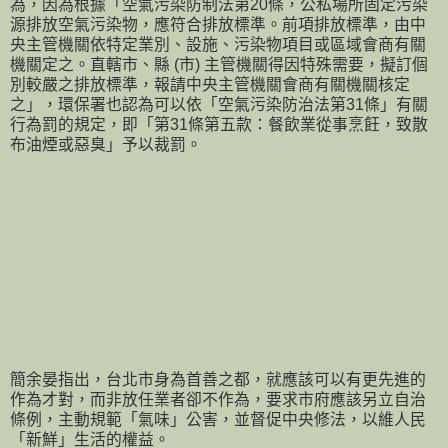
為，因為根據「空氣污染防制法第20條，公私場所固定污染
源排放空氣污染物，應符合排放標準。前項排放標準，由中
央主管機關依特定業別、設施、污染物項目或區域會商有關
機關定之。直轄市、縣 (市) 主管機關得因特殊需要，擬訂個
別較嚴之排放標準，報請中央主管機關會商有關機關核定
之」，環保署也認為可以依「空氣污染防治法第31條」有關
行為罰的規定，即「第31條第五款：餐飲業從事烹飪，致散
布油煙或惡臭」予以裁罰。
簡余晏指出，台北市身為首善之都，就應該可以有更先進的
作為才對，而非放任業者卻不作為，要求市府應該另立自治
條例，主動規範「氣味」公害，並督促中央修法，以維人民
「新鮮」生活的權益。