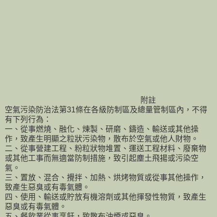
附註
空氣污染防治法第31條在各級防制區及總量管制區內，不得
有下列行為：
一、從事燃燒、融化、煉製、研磨、鑄造、輸送或其他操
作，致產生明顯之粒狀污染物，散布於空氣或他人財物。
二、從事營建工程、粉粒狀物堆置、運送工程材料、廢棄物
或其他工事而無適當防制措施，致引起塵土飛揚或污染空
氣。
三、置放、混合、攪拌、加熱、烘烤物質或從事其他操作，
致產生惡臭或有毒氣體。
四、使用、輸送或貯放有機溶劑或其他揮發性物質，致產生
惡臭或有毒氣體。
五、餐飲業從事烹飪，致散布油煙或惡臭。