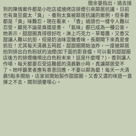
簡余晏指出，過去接
到的陳情案件都是小吃店或燒烤店排煙引來鄰居抗議，日前
也有臭豆腐太「臭」、養狗太臭被鄰居抗議的案例，但多數
都是「臭」味難忍，現在看來，「香」過頭也一樣令人難以
忍受，顯見不論是臭還是香，「氣味」都已成為一種公害。
她表示，甜甜圈真得很好吃，淋上巧克力、草莓醬，又香又
甜讓人難以抗拒，但是奶油味混雜香味，長期聞下來真是會
抓狂！尤其每天清晨五時起，甜甜圈開始油炸，一度被鄰居
拍到排出白色粉狀的油煙(如下面的影音檔，可以看到甜甜圈
店後方的排煙機噴出白色粉末來！這是什麼哩？)，香到讓人
作噁，每天都要忍受這難捱的清晨數小時，真讓鄰居受不
了。她呼籲業者應有善意回應，不要以鄰為壑！每天一大清
晨5點多開始，店家就開始製作甜甜圈，又香又濃的味道一直
揮之不去，聞到頭暈噁心。