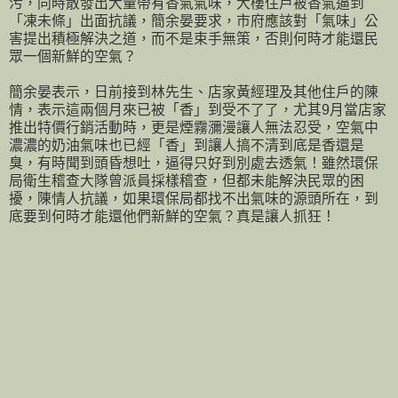
污，同時散發出大量帶有香氣氣味，大樓住戶被香氣逼到
「凍未條」出面抗議，簡余晏要求，市府應該對「氣味」公
害提出積極解決之道，而不是束手無策，否則何時才能還民
眾一個新鮮的空氣？
簡余晏表示，日前接到林先生、店家黃經理及其他住戶的陳
情，表示這兩個月來已被「香」到受不了了，尤其9月當店家
推出特價行銷活動時，更是煙霧瀰漫讓人無法忍受，空氣中
濃濃的奶油氣味也已經「香」到讓人搞不清到底是香還是
臭，有時聞到頭昏想吐，逼得只好到別處去透氣！雖然環保
局衛生稽查大隊曾派員採樣稽查，但都未能解決民眾的困
擾，陳情人抗議，如果環保局都找不出氣味的源頭所在，到
底要到何時才能還他們新鮮的空氣？真是讓人抓狂！