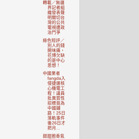
轉載／無疆
界記者組
織發表聲
明關切台
灣的公共
電視遭政
治鬥爭
綠色短評／
別人的錢
開味痛，
花博欠缺
的是中心
思想！
中國業者
fangda入
侵捷運核
心機電工
程！議員
批異質性
招標竟為
中國鋪
路！25日
落軌事件
後26日才
把月...
甜甜圈香氣