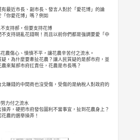
還有最近市長、副市長、發言人對於「愛花博」的論
於「你愛花博」嗎？例如
以不支持郝，但要支持花博
們不支持胡亂花錢啊！而且以前你們都是強調要愛「中
謞花農傷心、憤憤不平，讓花農辛苦付之流水。
質疑，為什麼要牽扯花農？讓人民質疑的是郝市府，並
花農來幫郝市府扛責任，花農是市長嗎？
台北賺錢的中間商也沒受傷，受傷的是納稅人對政府的
的努力付之流水
言操弄，硬把市府發包圖利不當事宜，扯到花農身上？
起花農的選舉操弄！