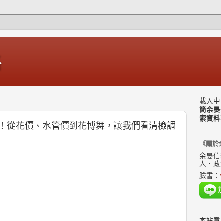
格
載入中.
簡余晏
索資料
！從花價、水管價到花博舞，讓我們看清檢調
《關於
余晏信
人．政
臉書：
本站意