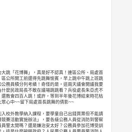
力大跳「花博舞」，真是好不認真！連區公所、局處首
，區公所開工前還得先跳舞愉賓，早上跳中午跳上班跳
加公務員積分列考績！奇怪的是，這兩天議會開議我要
為什麼民政局長不敢在議場跳跳看？兵役處長朱亞虎不
」還教會四百人跳！或許，等到半年後花博結束時花枯
眾心中~~留下局處首長跳舞的倩影~~
列入校外教學納入課程，要學童自己出錢買票但不能請
博競賽活動實施辦法」，要各級公務人員從消防到警察
員員警太閒嗎？還是嫌治安太好？公務員參加花博受訓
考，這是什麼碗糕政府？人民要公務人員要員警消防人