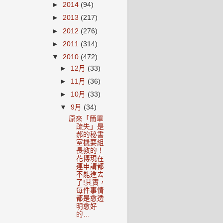
►
2014
(94)
►
2013
(217)
►
2012
(276)
►
2011
(314)
▼
2010
(472)
►
12月
(33)
►
11月
(36)
►
10月
(33)
▼
9月
(34)
原來「簡單
疏失」是
郝的秘書
室機要組
長教的！
花博現在
連申請都
不能進去
了!其實，
每件事情
都是愈透
明愈好
的…