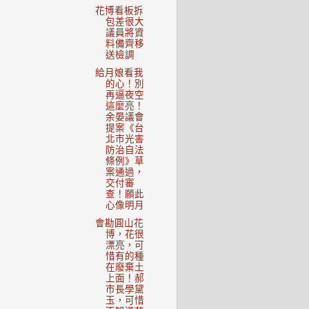
花博看板拆
包差很大
議員將資
料備齊移
送檢調
給月娘看我
的心！別
再逼夜空
這麼亮！
余晏議會
提案《台
北市光害
防治自法
條例》草
案通過，
交付審
查！願此
心像明月
會勘圓山花
博，花很
漂亮，可
惜有的種
在廢棄土
上面！郝
市長學黛
玉，可惜