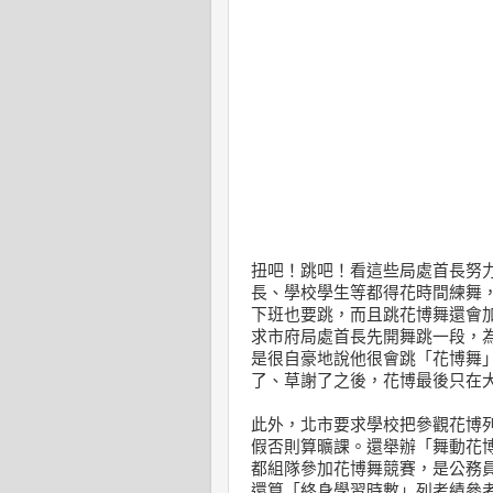
扭吧！跳吧！看這些局處首長努
長、學校學生等都得花時間練舞
下班也要跳，而且跳花博舞還會
求市府局處首長先開舞跳一段，
是很自豪地說他很會跳「花博舞
了、草謝了之後，花博最後只在大
此外，北市要求學校把參觀花博
假否則算曠課。還舉辦「舞動花
都組隊參加花博舞競賽，是公務
還算「終身學習時數」列考績參