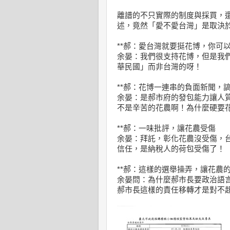
離譜的不只實際的制度與採買，
述，竟然「愛不愛台灣」是取決
**郝：愛台灣就要挺花博，你可
余晏：我們很支持花博，但是我
華民國」而非台灣的呀！
**郝：花博一連串的負面新聞，
余晏：是郝市府的發包能力讓人
不是辛苦的花農啊！為什麼硬要
**郝：一味批評，讓花農受傷
余晏：拜託，彰化花農沒受傷，
信任，是納稅人的荷包受傷了！
**郝：這樣的選舉操弄，讓花農
余晏問：為什麼郝市長要政治語
郝市長這樣的責任移轉才是對不