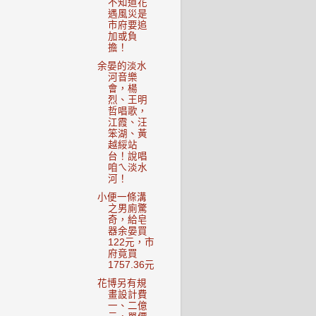
不知道花
遇風災是
市府要追
加或負
擔！
余晏的淡水
河音樂
會，楊
烈、王明
哲唱歌，
江霞、汪
笨湖、黃
越綏站
台！說唱
咱ㄟ淡水
河！
小便一條溝
之男廁驚
奇，給皂
器余晏買
122元，市
府竟買
1757.36元
花博另有規
畫設計費
一、二億