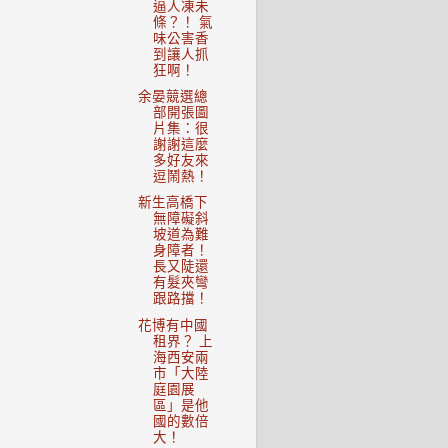
逼人凍未
條？！ 氣
味公害香
到讓人抓
狂啊！
余晏競選總
部開張圖
片集：很
謝謝這麼
多好友來
逗鬧熱！
新生高橋下
無障礙斜
坡道為難
身障者！
長又陡還
有髮夾彎
跟路擋！
花博有中國
租界？ 上
海西安兩
市「大陸
庭園展
區」是他
國的數倍
大！