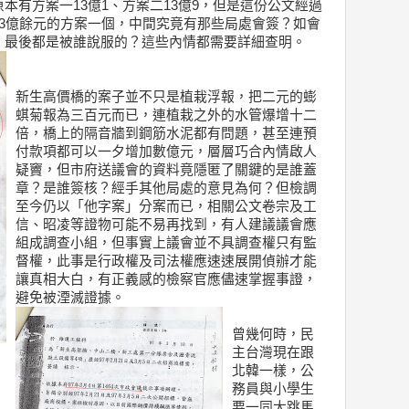
本有方案一13億1、方案二13億9，但是這份公文經過
3億餘元的方案一個，中間究竟有那些局處會簽？如會
，最後都是被誰說服的？這些內情都需要詳細查明。
新生高價橋的案子並不只是植栽浮報，把二元的蟛
蜞菊報為三百元而已，連植栽之外的水管爆增十二
倍，橋上的隔音牆到鋼筋水泥都有問題，甚至連預
付款項都可以一夕增加數億元，層層巧合內情啟人
疑竇，但市府送議會的資料竟隱匿了關鍵的是誰蓋
章？是誰簽核？經手其他局處的意見為何？但檢調
至今仍以「他字案」分案而已，相關公文卷宗及工
信、昭凌等證物可能不易再找到，有人建議議會應
組成調查小組，但事實上議會並不具調查權只有監
督權，此事是行政權及司法權應速速展開偵辦才能
讓真相大白，有正義感的檢察官應儘速掌握事證，
避免被湮滅證據。
曾幾何時，民
主台灣現在跟
北韓一樣，公
務員與小學生
要一同大跳馬