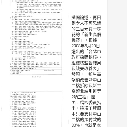
拋開論述，再回
到令人不可思議
的三百元買一株
花的「新生高價
橋案」，根據
2008年5月20日
送出的「台北市
政府採購稽核小
組稽核監督結果
及缺失改善表」
發現，「新生高
架橋改善暨中山
二橋拆除及新生
高架北端引道等
2項工程」裡
面，稽核委員指
出，這項工程原
本只要支付中山
二橋的預付款的
30%，也就是本