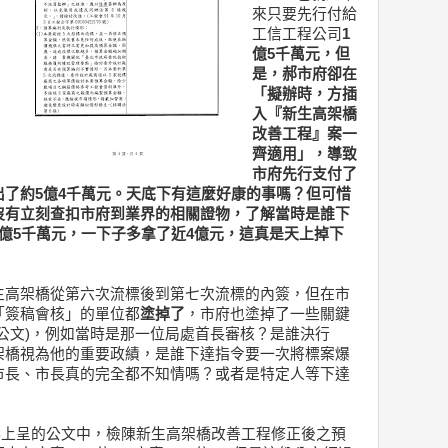
來只要先行付給
工信工程公司
1
億5千萬元，但
是，郝市府卻在
「擬辦時，方插
入『新生高架橋
改善工程』案一
齊適用」，導致
市府先行支付了
付出了約5億4千萬元。天底下有這麼好康的事嗎？但可惜
沒有立刻查扣市府到業界的相關證物，了解當時是誰下
億5千萬元，一下子多拿了近4億元，這真是天上掉下
生高架橋從第六次流標後到第七次流標的內簽，但在市
「簽稿會核」的單位都
塗掉了
，市府也塗掉了一些關鍵
公文)，例如當時是那一位局處首長審核？是誰決行
架橋視為他的重要政績，是誰下達指令要一次將標案爆
市長、市長真的完全都不知情嗎？或者是特定人等下達
工程科上呈的公文中，檢陳新生高架橋改善工程修正後之預