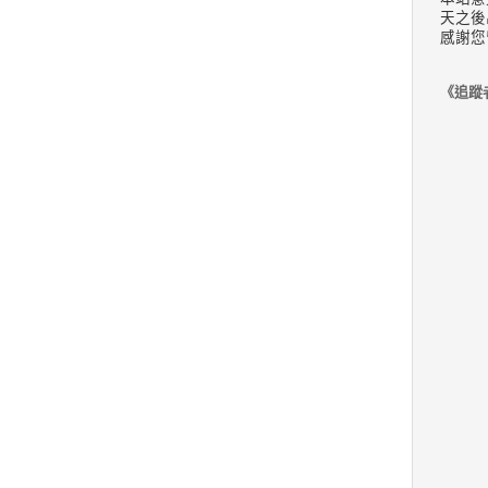
天之後
感謝您
《追蹤