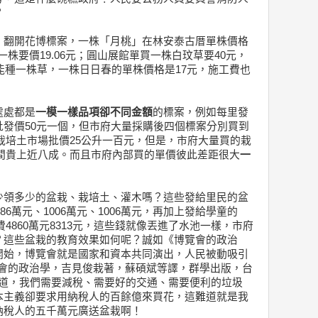
？
！翻開花博標案，一株「月桃」在林安泰古厝單株價格
一株要價19.06元；圓山展館單買一株白玟草要40元，
才能種一株草，一株日日春的單株價格是17元，施工費也
處處都是
一模一樣品項卻不同金額
的標案，例如每里發
發價50元一個，但市府大量採購後四個標案分別買到
。栽培土市場批價25公升一百元，但是，市府大量買的栽
比坊間貴上近八成。而且市府內部買的單價彼此差距很大
一
少領多少的盆栽、栽培土、灌木嗎？這些發給里民的盆
86萬元、1006萬元、1006萬元，再加上發給學童的
費4860萬元8313元，這些錢就像丟進了水池一樣，市府
？這些盆栽的教育效果如何呢？誠如《博覽會的政治
開始，博覽會就是國家和資本共同演出，人民被動吸引
覽會的政治學，吉見俊栽著，蘇碩斌等譯，群學出版，台
都知道，我們需要減稅、需要好的交通、需要便利的垃圾
本主義卻要求用納稅人的百餘億來買花，這難道就是我
納稅人的五千萬元廣送盆栽啊！