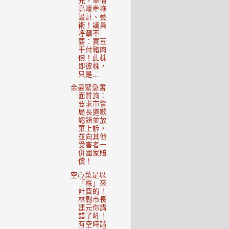
元，單價
高嘜牽拖
設計、藝
術！議員
呼籲不
要：買豆
干付豬肉
價！此株
即彼株，
只是...
余晏緊急書
面質詢：
要求市警
局長道歉
認錯並放
棄上訴，
並向其他
受害者一
併國家賠
償！
空心菜是以
「株」來
計費的！
林副市長
建元你講
錯了吼！
有空時請