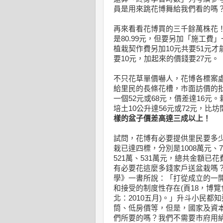
員是用來跳花博舞給我們看的嗎
再來看看花博買的三千餘萬株花
是80.99元，但要另加「施工費」
植栽契作費另加10元共要51元
要10元，加起來的價錢要27元。
不只花草單價嚇人，花博各標案
給里民的長條花槽，市面訪價的批
一個52元或68元，價差達16元
培土10公升達56元或72元，
樣的盆子價差高達三成以上！
試問，花博有必要提供里民要多
栽已達四標，分別是1008萬元、7
521萬、531萬元，總共金額已花
有必要花這麼多錢家戶送盆栽嗎
學》一書所說：「打從成立的一
和接受的制度性存在(頁18，博
北：2010五月)。」升斗小民
筒、低房價等，但是，國家及資
們所要的嗎？我們不需要市府用