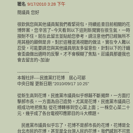
匿名
9/17/2010 3:28 下午
簡議員 您好
很欽佩您與其他議員幫我們看緊荷包，持續追查目前相關的花
博弊案，您辛苦了~今天看到以下這則新聞實在很生氣，一時
按耐不住，就在此留言並貼給您參考，請注意他們已經無所不
用其極的顛倒是非，對於這種混淆視聽的做法，實在令人難以
忍受，可能要請您與其他議員朋友多留意些，針對以下的汙衊
會歪曲做出適時的反擊。才不會模糊了焦點。莊議員那邊我也
會去留言的~加油!
-----------------------------------
本報社評----民進黨打花博 居心可鄙
中央日報 更新日期:"2010/09/17 10:25"
從新生高到花博，民進黨市議員似乎想藉不斷揭弊，一方面打
擊郝市長，一方面為自己造勢。尤其是花博，民進黨市議員已
經成功地把焦點 從花博轉移到空心菜上面；一株空心菜二十
元，幾乎成了各台電視叩應節目的斗大標題。
民進黨市議員似乎忘了，花博不是郝市長的花博，花博是全
台北市民的花博，甚至是全台灣人民的花博。我們感到不可思