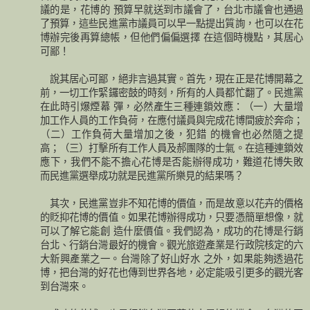
議的是，花博的 預算早就送到市議會了，台北市議會也通過
了預算，這些民進黨市議員可以早一點提出質詢，也可以在花
博辦完後再算總帳，但他們偏偏選擇 在這個時機點，其居心
可鄙！
說其居心可鄙，絕非言過其實。首先，現在正是花博開幕之
前，一切工作緊鑼密鼓的時刻，所有的人員都忙翻了。民進黨
在此時引爆煙幕 彈，必然產生三種連鎖效應：（一）大量增
加工作人員的工作負荷，在應付議員與完成花博間疲於奔命；
（二）工作負荷大量增加之後，犯錯 的機會也必然隨之提
高；（三）打擊所有工作人員及郝團隊的士氣。在這種連鎖效
應下，我們不能不擔心花博是否能辦得成功，難道花博失敗
而民進黨選舉成功就是民進黨所樂見的結果嗎？
其次，民進黨豈非不知花博的價值，而是故意以花卉的價格
的貶抑花博的價值。如果花博辦得成功，只要憑簡單想像，就
可以了解它能創 造什麼價值。我們認為，成功的花博是行銷
台北、行銷台灣最好的機會。觀光旅遊產業是行政院核定的六
大新興產業之一。台灣除了好山好水 之外，如果能夠透過花
博，把台灣的好花也傳到世界各地，必定能吸引更多的觀光客
到台灣來。