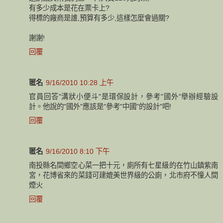
有多少成本是花在票卡上?
得標的廠商是誰,預算有多少,這樣怎麼會過關?
謝謝!
回覆
匿名
9/16/2010 10:28 上午
官員回答"溝狀小便斗"是環保設計，參考"國外"舉辦經驗設
計。他說的"國外"應該是"參考"中國"的設計"吧!
回覆
匿名
9/16/2010 8:10 下午
南投縣名間鄉空心菜一把十元，廁所有七星級的在竹山鎮紫南
宮，花博省來的菜錢可建媲美世界級的公廁，北市府不憧人間
煙火
回覆