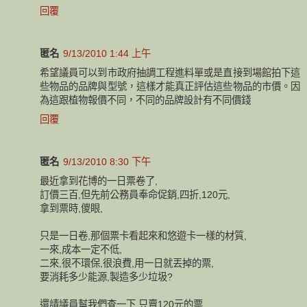
回覆
匿名
9/13/2010 1:44 上午
希望議員可以到市政府抽調工程進料單或是直接到場館拍下這
些物品的品牌與型號，這樣才能真正評估這些物品的市價。因
為這跟植物報價不同，不同的品牌設計有不同價錢
回覆
匿名
9/13/2010 8:30 下午
最近拿到花博的一日票卷了,
訂價三百,但先前公務員奉命促銷,四折,120元,
拿到票時,儍眼,
只是一日卷,那個票卡看起來和悠遊卡一樣的材質,
一來,成本一定不低,
二來,很不環保,很浪費,用一日就丟掉的票,
要消耗多少能源,製造多少垃圾?
還請議員幫我們查一下,只賣120元的票,