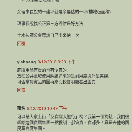
余理事長說的一建坪就是余晏估的一坪(樓地板面積)
理事長說找公正第三方評估是好方法
土木技師公會應該自己出來估一次
回覆
yichoang
9/12/2010 9:20 下午
廁所用品有貴的也有便宜的.
放在公共區域使用應該追求的是耐用度與外型美觀.
可否拿到實品的圖再來比較會明顯看出差異.
回覆
匿名
9/12/2010 10:49 下午
可以帶大家上街「反貪腐大遊行」嗎？我第一個捐錢，我們很
想給這個貪腐集團一點教訓，郝會貪，貪郝多！真是去他的國
民黨貪腐集團。