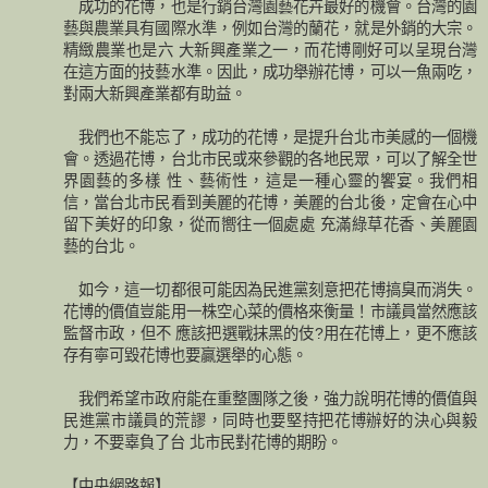
成功的花博，也是行銷台灣園藝花卉最好的機會。台灣的園
藝與農業具有國際水準，例如台灣的蘭花，就是外銷的大宗。
精緻農業也是六 大新興產業之一，而花博剛好可以呈現台灣
在這方面的技藝水準。因此，成功舉辦花博，可以一魚兩吃，
對兩大新興產業都有助益。
我們也不能忘了，成功的花博，是提升台北市美感的一個機
會。透過花博，台北市民或來參觀的各地民眾，可以了解全世
界園藝的多樣 性、藝術性，這是一種心靈的饗宴。我們相
信，當台北市民看到美麗的花博，美麗的台北後，定會在心中
留下美好的印象，從而嚮往一個處處 充滿綠草花香、美麗園
藝的台北。
如今，這一切都很可能因為民進黨刻意把花博搞臭而消失。
花博的價值豈能用一株空心菜的價格來衡量！市議員當然應該
監督市政，但不 應該把選戰抹黑的伎?用在花博上，更不應該
存有寧可毀花博也要贏選舉的心態。
我們希望市政府能在重整團隊之後，強力說明花博的價值與
民進黨市議員的荒謬，同時也要堅持把花博辦好的決心與毅
力，不要辜負了台 北市民對花博的期盼。
【中央網路報】