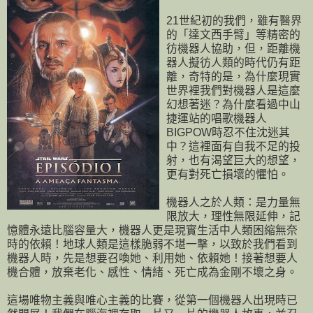
21世紀初的我們，雖有醫界
的「達文西手臂」等精密的
彷機器人協助，但，距離機
器人擬彷人類的時代仍有距
離，奇特的是，為什麼現實
世界裡我們對機器人是這麼
幻想著迷？為什麼看過中山
捷運站的唱歌機器人
BIGPOW時忍不住沈迷其
中？這裡面有自我不足的投
射，也有渴望巨大的想望，
更有對死亡損壞的懼怕。
機器人之於人類：是力量無
限放大，理性無限延伸，記
憶體永遠比腦容量大，機器人更是現實生活中人類困縮無奈
時的依賴！地球人類是這樣脆弱不堪一擊，以致於我們看到
機器人時，先是想要召喚她、利用她、依賴她！接著想要人
機合體，放棄老化、感性、情緒、死亡成為金剛不壞之身。
這場唯物主義與唯心主義的比賽，從第一個機器人出現時已