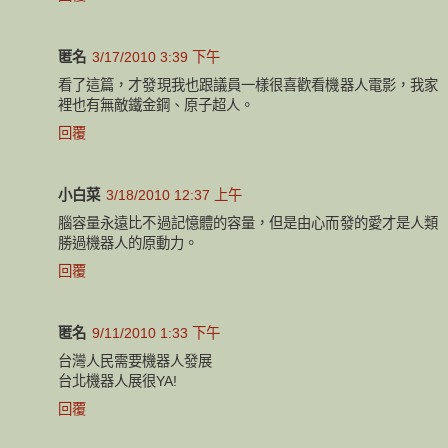
匿名
3/17/2010 3:39 下午
看了這篇，才發現我也跟議員一樣很喜歡看機器人電影，我家
裡也有無敵鐵金鋼、原子超人。
回覆
小白菜
3/18/2010 12:37 上午
腦容量永遠比不過記憶體的容量，但是由心而發的愛才是人類
勝過機器人的原動力。
回覆
匿名
9/11/2010 1:33 下午
台灣人民需要機器人發展
台北機器人展很YA!
回覆