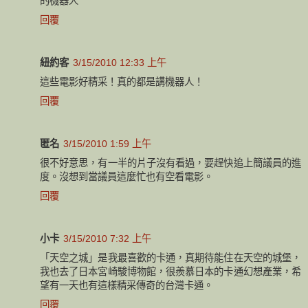
的機器人
回覆
紐約客
3/15/2010 12:33 上午
這些電影好精采！真的都是講機器人！
回覆
匿名
3/15/2010 1:59 上午
很不好意思，有一半的片子沒有看過，要趕快追上簡議員的進
度。沒想到當議員這麼忙也有空看電影。
回覆
小卡
3/15/2010 7:32 上午
「天空之城」是我最喜歡的卡通，真期待能住在天空的城堡，
我也去了日本宮崎駿博物館，很羨慕日本的卡通幻想產業，希
望有一天也有這樣精采傳奇的台灣卡通。
回覆