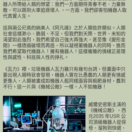
器人所帶給人類的想望：我們一方面期待青春不老、力量無
敵，可以跳到火車追逐壞人 ，一方面，我們卻害怕機器人取
代真實人生。
這與兩公尺高的納美人《阿凡達》之於人類些許類似。人類
社會這樣渺小、脆弱、不足，但我們對天際、世界、未知的
渴望如此強烈，我們希望自己強大再強大，甚至像《變形金
剛》一樣透過破壞而再造，所以凝視著機器人的同時，進而
我們希望取代機器人！擁有機器人！這樣複雜的情緒正是理
性與感性、科技與人性的掙扎。
《瓦力》裡，垃圾機器人瓦力雖只有幾句台詞，但畫面中只
要出現人類時就會發現，機器人實在比愚蠢的人類更有情感
更像人，人類被畫成如機器人般同樣面容與痴肥身材，蠢到
不行。這一片與《機械公敵》一樣，人不如機器！
威爾史密斯主演的
《機械公敵》，西
元2035 年USR 公
司頂級機器人從保
母、溜狗到快遞、