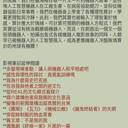
然開展！我們在腦海裡存取一片又一片的機器人故事，並召
喚人工智慧機器人在工廠生產、在病房協助開刀，並仰仗機
器協助日常事務，我們在機器身上學會了各種理性算計，學
著更理智與冷靜。此刻，我們其實也被輸入了理智重於情
感、算計應大於情緒、可計算可預期的機器人方程式！我們
其實從沒有統治戰勝過機器人，而且，在創造出一個又一個
街頭機器人，拍攝出各式各樣機器人電影故事的同時，人類
早已被機器人的人工智慧殖入，成為更像機器人冷酷無情算
計的地球有機體！
影視筆記延伸閱讀
**
余晏現場會勘：讓人與機器人和平相處吧
**
感性與理性的探討：直覺能訓練嗎
**
我為什麼是史巴克迷
**
在自我與他者之間的迷文化
**
從REAL的文化模式看媒介
**
媒介建構他者與我類的文化意涵
**
擬像的新聞建構出超真實的台灣
**
《鷹眼》《瓦力》《機械公敵》《魔鬼終結者》的天網
**
穿起綠制服的熱血青春
**
舊文章：不是我的我
**
偶像劇《終極一家》片尾的一幕