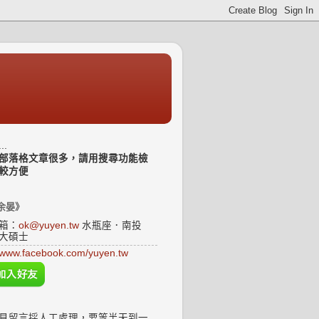
..
部落格文章很多，請用搜尋功能檢
較方便
余晏》
箱：
ok@yuyen.tw
水瓶座．南投
大碩士
www.facebook.com/yuyen.tw
見留言採人工處理，要等半天到一