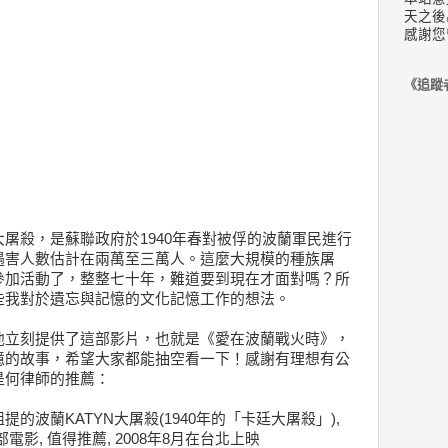
天之後
感謝您
《追蹤
屠殺，是蘇聯政府於1940年春對被俘的波蘭軍民進行
遇害人數估計在兩萬至三萬人。這麼大規模的種族屠
參加活動了，整整七十年，難道要到現在才面對嗎？所
些我對於遺忘與記憶的文化記憶工作的想法。
他立刻提供了這部影片，也就是《愛在波蘭戰火時》，
憶的故事，希望大家都能抽空看一下！感謝有理想有公
是何律師的推薦：
的波蘭KATYN大屠殺(1940年的「卡廷大屠殺」),
電影, 值得推薦, 2008年8月在台北上映