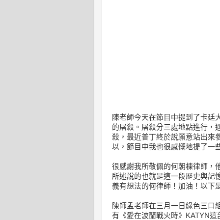
陳老師今天在節目中提到了卡廷大
的屠殺。屠殺分三處地點進行，
殺，最近普丁終於說願意站出來
以，節目中我也很感慨地提了一
很感謝我所敬佩的何朝棟律師，
所述說的也就是這一段歷史與記
義有想法的何律師！加油！以下
陳師孟老師在三月一日綠色三口組提
有《愛在波蘭戰火時》KATYN這部