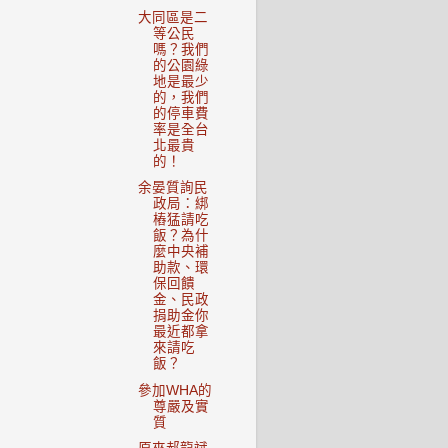
大同區是二
等公民
嗎？我們
的公園綠
地是最少
的，我們
的停車費
率是全台
北最貴
的！
余晏質詢民
政局：綁
樁猛請吃
飯？為什
麼中央補
助款、環
保回饋
金、民政
捐助金你
最近都拿
來請吃
飯？
參加WHA的
尊嚴及實
質