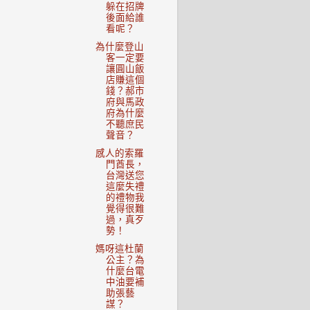
躲在招牌
後面給誰
看呢？
為什麼登山
客一定要
讓圓山飯
店賺這個
錢？郝市
府與馬政
府為什麼
不聽庶民
聲音？
感人的索羅
門酋長，
台灣送您
這麼失禮
的禮物我
覺得很難
過，真歹
勢！
媽呀這杜蘭
公主？為
什麼台電
中油要補
助張藝
謀？