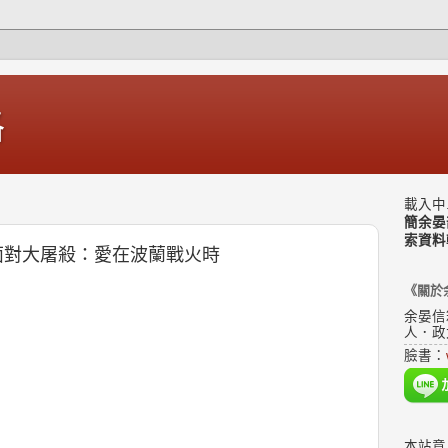
格
載入中.
簡余晏
索資料
談面對大屠殺：愛在波蘭戰火時
《關於
余晏信
人．政
臉書：
本站意