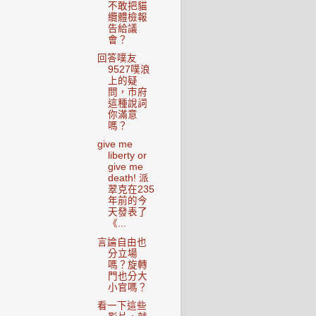
不敢把貓
纜體檢報
告給議
會？
回答噗友
9527噗浪
上的疑
問，市府
這種說詞
你滿意
嗎？
give me
liberty or
give me
death! 派
翠克在235
年前的今
天發表了
《...
言論自由也
分立場
嗎？旋轉
門也分大
小官嗎？
看一下這些