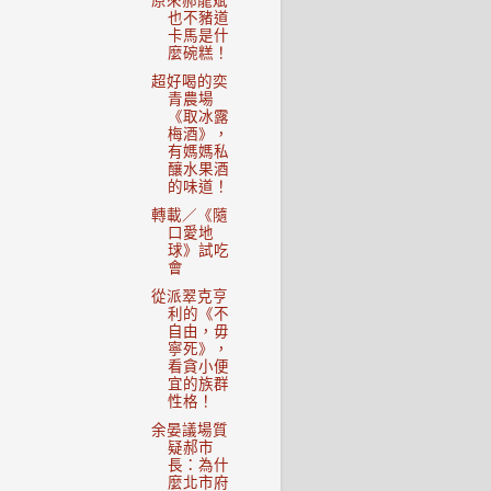
原來郝龍斌
也不豬道
卡馬是什
麼碗糕！
超好喝的奕
青農場
《取冰露
梅酒》，
有媽媽私
釀水果酒
的味道！
轉載／《隨
口愛地
球》試吃
會
從派翠克亨
利的《不
自由，毋
寧死》，
看貪小便
宜的族群
性格！
余晏議場質
疑郝市
長：為什
麼北市府