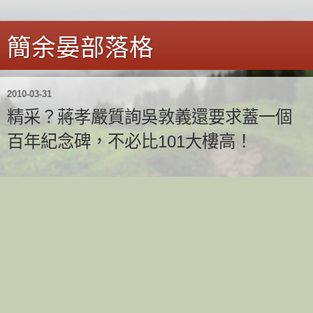
簡余晏部落格
2010-03-31
精采？蔣孝嚴質詢吳敦義還要求蓋一個
百年紀念碑，不必比101大樓高！