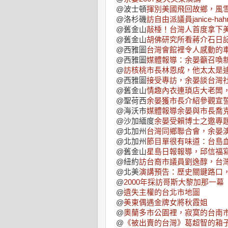
@波士頓
揮別美國飛回故鄉，風
@洛杉磯
訪自由派議員janice-h
@舊金山
敲棰！台灣人首度拿下
@舊金山
胡佛研究所看蔣介石日
@西雅圖
台灣會館裡令人感動的
@西雅圖
媒體報導：余晏籲召喚
@
訪核桃市長林恩成，他太太是
@西雅圖
接受專訪，余晏談台灣
@舊金山
情趣內衣連瑣店大老闆
@聖荷西
余晏獲市長介紹參觀宣
@海沃市
媒體報導余晏與市長喬
@沙加緬度
余晏受賴博士之邀專
@北加州
台灣同鄉聯合會，余晏
@北加州
節目單很有味道：台島
@舊金山
星島日報報導，邱信福
@紐約
訪台裔市議員劉逸醇，台
@北美
演講預告：歷史關鍵路口
@
2000年採訪哥斯大黎加那一幕
@
遺失主權的台北市地圖
@
美東偶遇金牌女將秋霞姐
@
奧蘭多市公園裡，寂寞的台南
@
《被出賣的台灣》葛超智的箱子