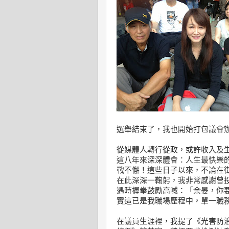
選舉結束了，我也開始打包議會
從媒體人轉行從政，或許收入及
這八年來深深體會：人生最快樂
戰不懈！這些日子以來，不論在
在此深深一鞠躬，我非常感謝曾
遇時握拳鼓勵高喊：「余晏，你
實這已是我職場歷程中，單一職
在議員生涯裡，我提了《光害防