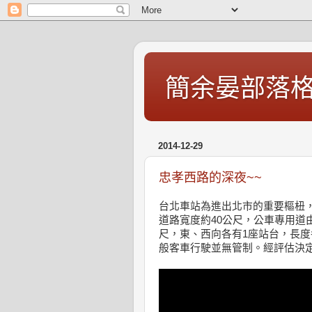
簡余晏部落
2014-12-29
忠孝西路的深夜~~
台北車站為進出北市的重要樞杻
道路­寬度約40公尺，公車專用道
尺­，東、西向各有1座站台，長
般­客車行駛並無管制。經評估決定