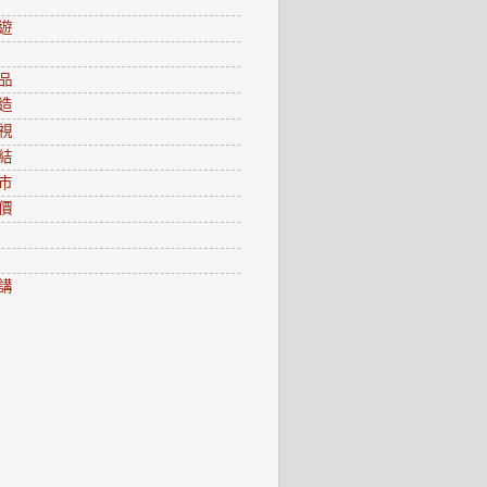
遊
品
造
視
結
市
價
講