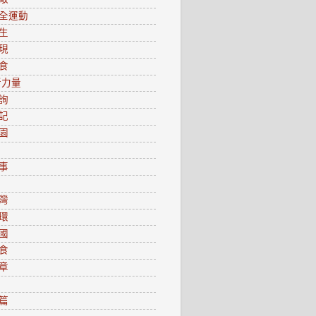
全運動
生
現
食
新力量
詢
記
園
事
灣
環
國
食
章
篇