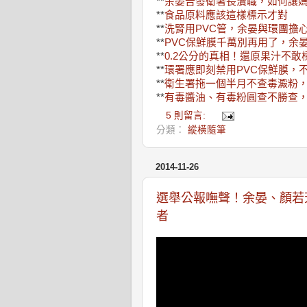
**
余晏告發衛署長瀆職，如何讓
**
食品原料應該這樣標示才對
**
洗腎用PVC管，余晏與環團擔
**
PVC保鮮膜千萬別再用了，余
**
0.2公分的真相！還原果汁不敢
**
環署應即刻禁用PVC保鮮膜，
**
衛生署拖一個半月不查毒澱粉
**
有毒醬油、有毒粉圓查不勝查
5 則留言:
分類：
縱橫隨筆
2014-11-26
選舉公報嘸聲！余晏、顏若
者