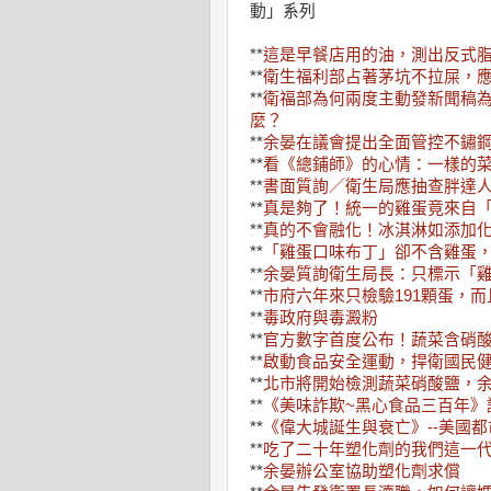
動」系列
**
這是早餐店用的油，測出反式
**
衛生福利部占著茅坑不拉屎，
**
衛福部為何兩度主動發新聞稿為
麼？
**
余晏在議會提出全面管控不鏽
**
看《總鋪師》的心情：一樣的
**
書面質詢／衛生局應抽查胖達
**
真是夠了！統一的雞蛋竟來自
**
真的不會融化！冰淇淋如添加
**
「雞蛋口味布丁」卻不含雞蛋
**
余晏質詢衛生局長：只標示「
**
市府六年來只檢驗191顆蛋，
**
毒政府與毒澱粉
**
官方數字首度公布！蔬菜含硝
**
啟動食品安全運動，捍衛國民
**
北市將開始檢測蔬菜硝酸鹽，
**
《美味詐欺~黑心食品三百年》
**
《偉大城誕生與衰亡》--美國
**
吃了二十年塑化劑的我們這一
**
余晏辦公室協助塑化劑求償