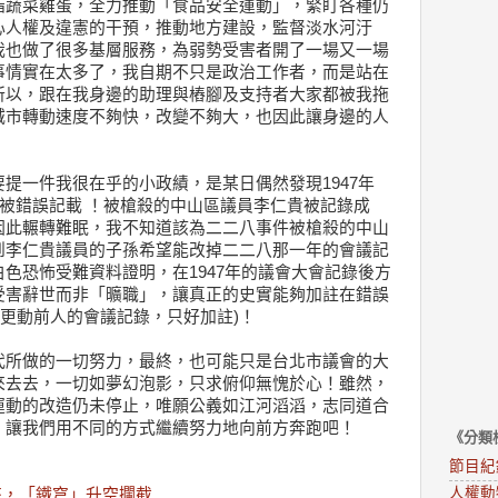
脂蔬菜雞蛋，全力推動「食品安全運動」，緊盯各種仍
心人權及違憲的干預，推動地方建設，監督淡水河汙
我也做了很多基層服務，為弱勢受害者開了一場又一場
事情實在太多了，我自期不只是政治工作者，而是站在
所以，跟在我身邊的助理與樁腳及支持者大家都被我拖
城市轉動速度不夠快，改變不夠大，也因此讓身邊的人
提一件我很在乎的小政績，是某日偶然發現1947年
竟被錯誤記載 ！被槍殺的中山區議員李仁貴被記錄成
因此輾轉難眠，我不知道該為二二八事件被槍殺的中山
到李仁貴議員的子孫希望能改掉二二八那一年的會議記
色恐怖受難資料證明，在1947年的議會大會記錄後方
受害辭世而非「曠職」，讓真正的史實能夠加註在錯誤
能更動前人的會議記錄，只好加註)！
代所做的一切努力，最終，也可能只是台北市議會的大
來去去，一切如夢幻泡影，只求俯仰無愧於心！雖然，
運動的改造仍未停止，唯願公義如江河滔滔，志同道合
，讓我們用不同的方式繼續努力地向前方奔跑吧！
《分類
節目紀
人權動
來，「鐵穹」升空攔截