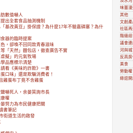
淡水河
味蕾漫
脂肪數值嚇人
其他
應提出全套食品抽測機制
文創產
「基改黃豆」掛保證？為什麼17年不驗嘉磷塞？為什
社區再
階級歧
鋼食器的臨時提案
議會連
菜色，卻喚不回同款青春滋味
河與城
人等「天然」麵包店，徹查廣告不實
「虛擬」的元氣牧場
反高房
化學品應標示清楚
美食
，請看《美味的詐欺》一書
勞動權
雞蛋口味」還是欺騙消費者！
綠逗開
而且雞蛋布丁竟不含雞蛋
酸鹽嚇死人，余晏質詢市長
健康權
余晏努力為市民健康把關
讀書筆記
都市街道生活的啟發
代