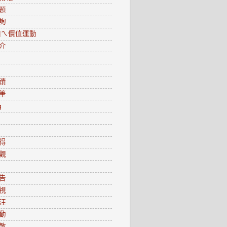
題
詢
0咱ㄟ價值運動
介
蹟
筆
g
得
觀
告
視
汪
動
敵