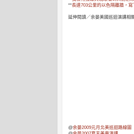
**
長達703公里的以色隔離牆，
延伸閱讀／余晏美國巡迴演講相
@
余晏2009元月北美巡迴路線圖
@
余晏2007夏天美東演講