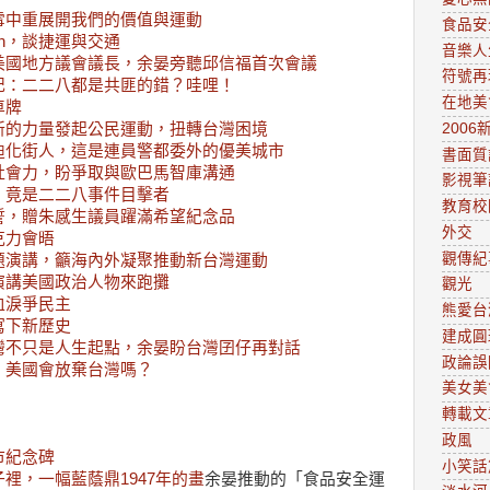
雪中重展開我們的價值與運動
食品安
ahn，談捷運與交通
音樂人
美國地方議會議長，余晏旁聽邱信福首次會議
符號再
記：二二八都是共匪的錯？哇哩！
在地美
車牌
新的力量發起公民運動，扭轉台灣困境
2006
迪化街人，這是連員警都委外的優美城市
書面質
社會力，盼爭取與歐巴馬智庫溝通
影視筆
，竟是二二八事件目擊者
教育校
誓，贈朱感生議員躍滿希望紀念品
外交
克力會晤
觀傳紀
題演講，籲海內外凝聚推動新台灣運動
演講美國政治人物來跑攤
觀光
血淚爭民主
熊愛台
寫下新歷史
建成圓
灣不只是人生起點，余晏盼台灣囝仔再對話
政論誤
，美國會放棄台灣嗎？
美女美
轉載文
政風
市紀念碑
小笑話
裡，一幅藍蔭鼎1947年的畫
余晏推動的「食品安全運