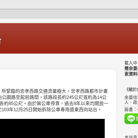
格
載入中.
簡余晏
索資料
《關於
，所緊臨的忠孝西路交通流量極大。忠孝西路都市計畫
由公園路至館前路間，該路段長約245公尺寬約為14公
余晏信
人．政
度各約85公尺。由於無公車停靠，過去8年以來均開放一
103年12月25日開始拆除公車專用道東西向站台。
臉書：
本站意