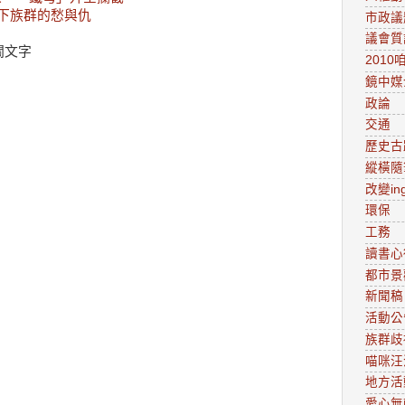
寫下族群的愁與仇
市政議
議會質
關文字
201
鏡中媒
政論
交通
歷史古
縱橫隨
改變in
環保
工務
讀書心
都市景
新聞稿
活動公
族群歧
喵咪汪
地方活
愛心無