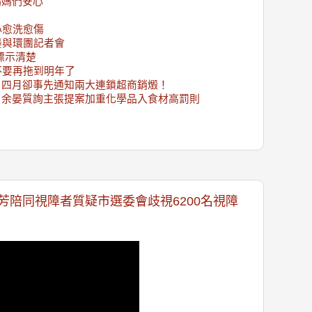
媽媽們安心
心愈洗愈傷
晏與環團記者會
標示清楚
不要再拖到明年了
，四月卻事先通知兩大連鎖超商銷燬！
，余晏質詢主張提案加重化學品入食材高罰則
芳陪同視障者質疑市選委會歧視6200名視障