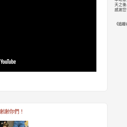
天之後
感謝您
《追蹤
謝謝你們！