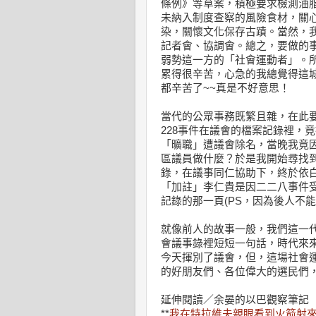
條例》等草案，積極要求檢測油
未納入制度查察的風險食材，關
染，關懷文化保存古蹟。當然，
記者會、協調會。總之，要做的
弱勢這一方的「社會運動者」。
累得很辛苦，心急的我總覺得這
都辛苦了~~真是不好意思！
當代的公眾事務既繁且雜，在此要
228事件在議會的檔案記錄裡，
「曠職」遭議會除名，當晚我竟
區議員做什麼？於是我開始尋找
錄，在議事同仁協助下，終於依白
「加註」李仁貴是因二二八事件
記錄的那一頁(PS，因為後人不
就像前人的故事一般，我們這一
會議事錄裡短短一句話，時代來
今天揮別了議會，但，這場社會
的好朋友們、各位偉大的選民們
延伸閱讀／余晏的以巴觀察筆記
**
我在特拉維夫親眼看到火箭射