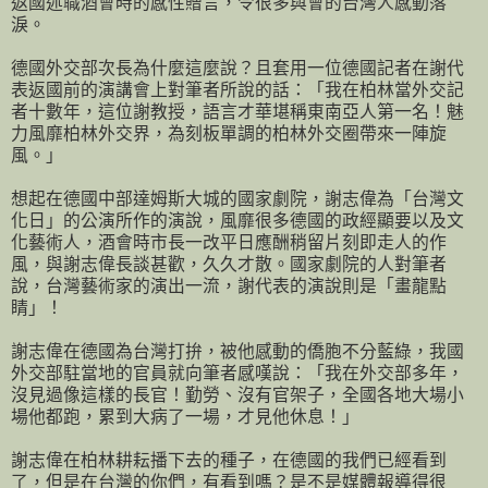
返國述職酒會時的感性贈言，令很多與會的台灣人感動落
淚。
德國外交部次長為什麼這麼說？且套用一位德國記者在謝代
表返國前的演講會上對筆者所說的話：「我在柏林當外交記
者十數年，這位謝教授，語言才華堪稱東南亞人第一名！魅
力風靡柏林外交界，為刻板單調的柏林外交圈帶來一陣旋
風。」
想起在德國中部達姆斯大城的國家劇院，謝志偉為「台灣文
化日」的公演所作的演說，風靡很多德國的政經顯要以及文
化藝術人，酒會時市長一改平日應酬稍留片刻即走人的作
風，與謝志偉長談甚歡，久久才散。國家劇院的人對筆者
說，台灣藝術家的演出一流，謝代表的演說則是「畫龍點
睛」！
謝志偉在德國為台灣打拚，被他感動的僑胞不分藍綠，我國
外交部駐當地的官員就向筆者感嘆說：「我在外交部多年，
沒見過像這樣的長官！勤勞、沒有官架子，全國各地大場小
場他都跑，累到大病了一場，才見他休息！」
謝志偉在柏林耕耘播下去的種子，在德國的我們已經看到
了，但是在台灣的你們，有看到嗎？是不是媒體報導得很