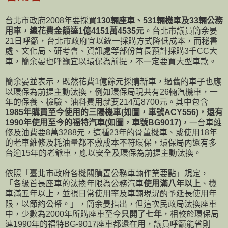
台北市政府2008年要採買
130輛座車、531輛機車及33輛公務
用車，總花費金額達1億4151萬4535元
。台北市議員簡余晏
21日呼籲，台北市政府宜以統一採購方式降低成本，而秘書
處、文化局、研考會、資訊處等部份首長預計採購3千CC大
車，簡余晏也呼籲宜以環保為前提，不一定要買大型車款。
簡余晏並表示，既然花費1億餘元採購新車，過舊的車子也應
以環保為前提主動汰換，例如環保局現共有26輛汽機車，一
年的保養、檢驗、油料費用就要214萬8700元。其中包含
1985年購買至今使用的三陽機車(如圖，車號ACY556)，還有
1990年使用至今的福特汽車(如圖，車號BG9017)，
一台車維
修及油費要8萬3288元，這種23年的骨董機車、或使用18年
的老車維修及耗油量都不敷成本不符環保，環保局內還有多
台逾15年的老爺車，應以安全及環保為前提主動汰換。
依照「臺北市政府各機關購置公務車輛作業要點」規定，
「各級首長座車的汰換年限為公務汽車
使用滿八年以上
、機
車滿五年以上，並視日常使用率及車輛現況酌予延長使用年
限，以節約公帑。」，簡余晏指出，但這次民政局汰換座車
中，少數為2000年所購座車至今
只開了七年
，相較於環保局
連1990年的福特BG-9017座車都還在用，議員呼籲能省則