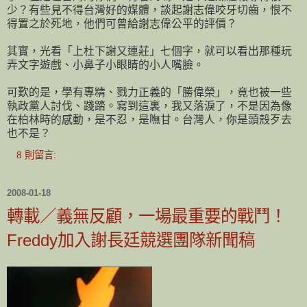
少？有些見不得台灣好的媒體，談起謝志偉咬牙切齒，恨不
得置之於死地，他們可曾給謝志偉公平的評價？
其實，光看「上杜下謝又連莊」七個字，就可以看出那種玩
弄文字遊戲、小鼻子小眼睛的小人嘴臉。
可歎的是，學有專精、戮力正義的「勝偉榮」，竟也被一些
執政黨人討伐、踐踏。寫到這裏，我又落淚了，不是因為像
在柏林時的感動，是不忍，是嘸甘。台灣人，你是頭殼歹去
也不是？
8 則留言:
2008-01-18
轉載／義無反顧，一場最重要的戰鬥！
Freddy加入謝長廷競選團隊新聞稿