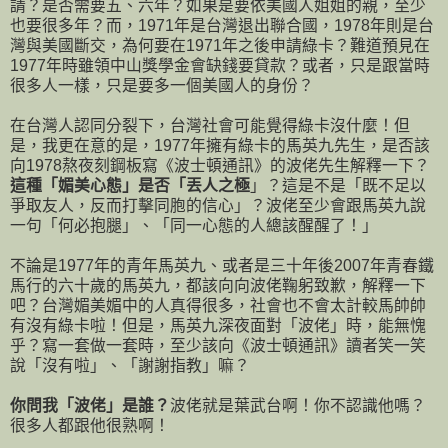
請？是否需要五、六年？如果是要依美國人姐姐的親，至少
也要很多年？而，1971年是台灣退出聯合國，1978年則是台
灣與美國斷交，為何要在1971年之後申請綠卡？難道預見在
1977年時雖領中山獎學金會缺錢要貸款？或者，只是跟當時
很多人一樣，只是要多一個美國人的身份？
在台灣人認同分裂下，台灣社會可能覺得綠卡沒什麼！但
是，我更在意的是，1977年擁有綠卡的馬英九先生，是否該
向1978熬夜刻鋼板寫《波士頓通訊》的波佬先生解釋一下？
這種「媚美心態」是否「丟人之極
」？這是不是「既不足以
爭取友人，反而打擊同胞的信心」？波佬至少會跟馬英九說
一句「何必抱腿」、「同一心態的人總該醒醒了！」
不論是1977年的青年馬英九、或者是三十年後2007年青春鐵
馬行的六十歲的馬英九，都該向向波佬鞠躬致歉，解釋一下
吧？台灣媚美媚中的人真得很多，社會也不會太計較馬帥帥
有沒有綠卡啦！但是，馬英九深夜面對「波佬」時，能無愧
乎？寫一套做一套時，至少該向《波士頓通訊》讀者笑一笑
說「沒有啦」、「謝謝指教」嘛？
你問我「波佬」是誰？
波佬就是葉武台啊！你不認識他嗎？
很多人都跟他很熟啊！