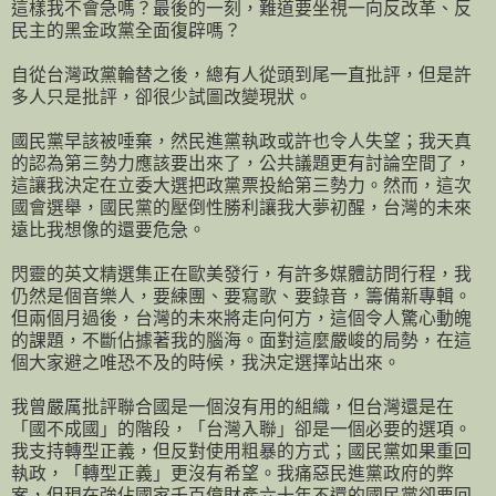
這樣我不會急嗎？最後的一刻，難道要坐視一向反改革、反
民主的黑金政黨全面復辟嗎？
自從台灣政黨輪替之後，總有人從頭到尾一直批評，但是許
多人只是批評，卻很少試圖改變現狀。
國民黨早該被唾棄，然民進黨執政或許也令人失望；我天真
的認為第三勢力應該要出來了，公共議題更有討論空間了，
這讓我決定在立委大選把政黨票投給第三勢力。然而，這次
國會選舉，國民黨的壓倒性勝利讓我大夢初醒，台灣的未來
遠比我想像的還要危急。
閃靈的英文精選集正在歐美發行，有許多媒體訪問行程，我
仍然是個音樂人，要練團、要寫歌、要錄音，籌備新專輯。
但兩個月過後，台灣的未來將走向何方，這個令人驚心動魄
的課題，不斷佔據著我的腦海。面對這麼嚴峻的局勢，在這
個大家避之唯恐不及的時候，我決定選擇站出來。
我曾嚴厲批評聯合國是一個沒有用的組織，但台灣還是在
「國不成國」的階段，「台灣入聯」卻是一個必要的選項。
我支持轉型正義，但反對使用粗暴的方式；國民黨如果重回
執政，「轉型正義」更沒有希望。我痛惡民進黨政府的弊
案，但現在強佔國家千百億財產六十年不還的國民黨卻要回