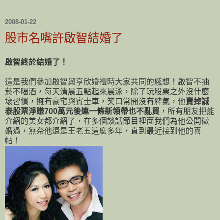
2008-01-22
股市名嘴許啟智結婚了
啟智終於結婚了！
這是我們參加啟智與亨欣婚禮時大家共同的感想！啟智不抽
菸不喝酒，每天清晨五點起來晨泳，除了玩股票之外沒什麼
壞習慣，擁有豪宅與賓士車，笑口常開沒有脾氣，他
賣掉誠
泰股票淨賺700萬元後連一條新領帶也不亂買
，所有朋友把能
介紹的美女都介紹了，在多個談話節目裡面我們為他公開徵
婚過，無奈他還是王老五這麼多年，直到最近接到他的喜
帖！