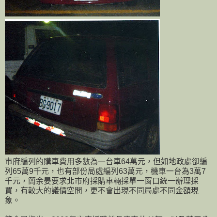
市府編列的購車費用多數為一台車64萬元，但如地政處卻編
列65萬9千元，也有部份局處編列63萬元，機車一台為3萬7
千元，簡余晏要求北市府採購車輛採單一窗口統一辦理採
買，有較大的議價空間，更不會出現不同局處不同金額現
象。