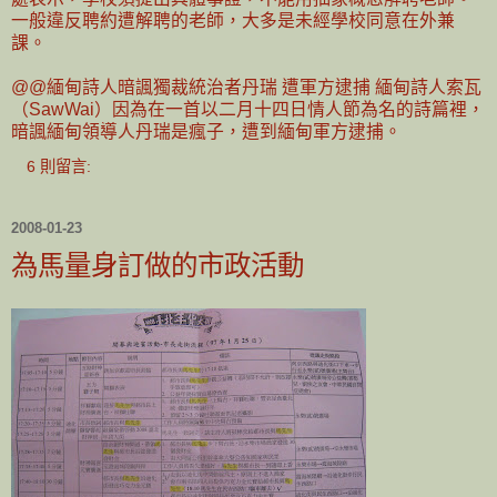
一般違反聘約遭解聘的老師，大多是未經學校同意在外兼
課。
@@緬甸詩人暗諷獨裁統治者丹瑞 遭軍方逮捕 緬甸詩人索瓦
（SawWai）因為在一首以二月十四日情人節為名的詩篇裡，
暗諷緬甸領導人丹瑞是瘋子，遭到緬甸軍方逮捕。
6 則留言:
2008-01-23
為馬量身訂做的市政活動