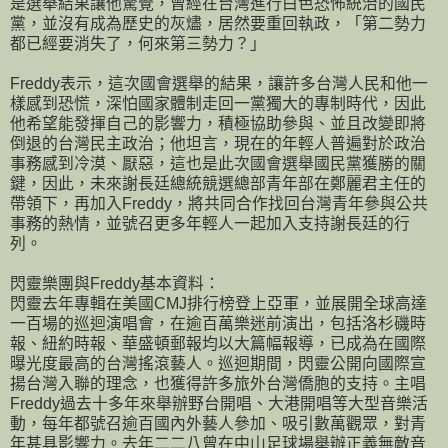
是選舉結果讓他驚覺，曾經在台灣進行白色恐怖統治的國民
黨，並沒有成為歷史的灰燼，居然要重回執政，「第二勢力
都已經要消失了，何來第三勢力？」
Freddy表示，這次國會選舉的結果，讓許多台灣人民和他一
樣感到恐慌，深怕國家體制走回一黨獨大的專制時代，因此
他希望能發揮自己的影響力，積極協助參與、並且改變即將
倒退的台灣民主政治；他坦言，現在的年輕人普遍對於政治
事務感到冷漠、厭惡，這也是此次國會選舉國民黨獲勝的關
鍵，因此，未來謝長廷總統競選總部青年部在鄭麗君主任的
帶領下，再加入Freddy，將共同合作找回台灣青年參與公共
事務的熱情，並號召更多年輕人一起加入支持謝長廷的行
列。
閃靈樂團與Freddy基本資料：
閃靈去年專輯在美國CMJ排行榜登上亞軍，並展開全球高達
一百場的巡迴演唱會，在逾百萬樂迷前演出，包括洛杉磯時
報、紐約時報、華盛頓郵報均以大篇幅報導，已成為在國際
曝光度最高的台灣搖滾藝人。巡迴期間，閃靈公開向國際宣
揚台灣入聯的理念，也獲得許多旅外台灣僑胞的支持。主唱
Freddy過去十多年來舉辦野台開唱、大港開唱等大型音樂活
動，每年都號召逾百國內外藝人參加、吸引數萬觀眾，對青
年甚具影響力。去年二二八曾在中山足球場舉辦正義無敵音