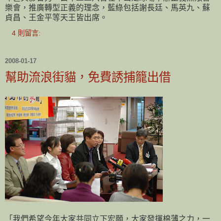
樂會，推廣轉型正義的理念，藍綠包括謝長廷、馬英九、蘇
貞昌、王金平等天王皆出席。
4 則留言:
2008-01-17
幫助流浪街貓，免費誘捕籠出借
「我們希望今年大家共同立下宏願，大家發揮棉薄之力，一