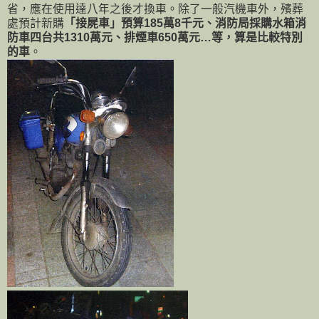
省，應在使用達八年之後才換車。除了一般汽機車外，殯葬
處預計新購
「接屍車」預算185萬8千元、消防局採購水箱消
防車四台共1310萬元、排煙車650萬元…等，算是比較特別
的車
。