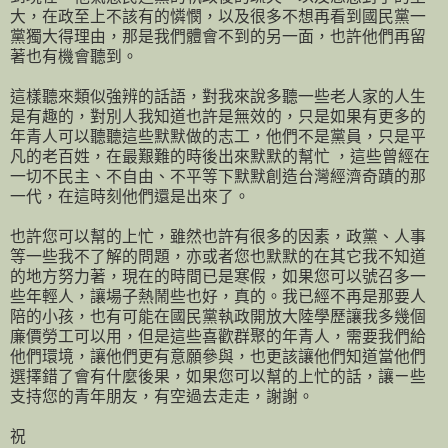
大，在政至上不該有的憐憫，以及很多不想再看到國民黨一
黨獨大得理由，那是我們體會不到的另一面，也許他們再留
著也有機會聽到。
這樣聽來類似強辨的話語，對我來說多聽一些老人家的人生
是有趣的，對別人我知道也許是無效的，只是如果有更多的
年青人可以聽聽這些默默做的志工，他們不是黨員，只是平
凡的老百姓，在最艱難的時後出來默默的幫忙 ，這些曾經在
一切不民主、不自由、不平等下默默創造台灣經濟奇蹟的那
一代，在這時刻他們還是出來了。
也許您可以幫的上忙，雖然也許有很多的因素，政黨、人事
等一些我不了解的問題，亦或者您也默默的在其它我不知道
的地方努力著，現在的時間已是寒假，如果您可以號召多一
些年輕人，讓場子熱鬧些也好，真的。我已經不再是那要人
陪的小孩，也有可能在國民黨執政開放大陸學歷讓我多幾個
廉價勞工可以用，但是這些喜歡群聚的年青人，需要我們給
他們環境，讓他們更有意願參與，也更該讓他們知道當他們
選擇錯了會有什麼後果，如果您可以幫的上忙的話，讓ㄧ些
支持您的青年朋友，有空過去走走，謝謝。
祝