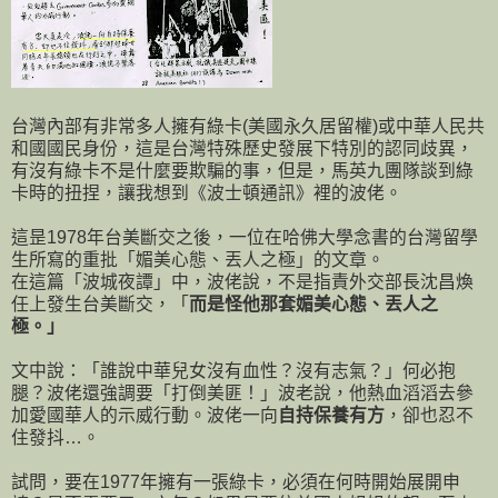
台灣內部有非常多人擁有綠卡(美國永久居留權)或中華人民共
和國國民身份，這是台灣特殊歷史發展下特別的認同歧異，
有沒有綠卡不是什麼要欺騙的事，但是，馬英九團隊談到綠
卡時的扭捏，讓我想到《波士頓通訊》裡的波佬。
這昰1978年台美斷交之後，一位在哈佛大學念書的台灣留學
生所寫的重批「媚美心態、丟人之極」的文章。
在這篇「波城夜譚」中，波佬說，不是指責外交部長沈昌煥
任上發生台美斷交，「
而是怪他那套媚美心態、丟人之
極。」
文中說：「誰說中華兒女沒有血性？沒有志氣？」何必抱
腿？波佬還強調要「打倒美匪！」波老說，他熱血滔滔去參
加愛國華人的示威行動。波佬一向
自持保養有方
，卻也忍不
住發抖…。
試問，要在1977年擁有一張綠卡，必須在何時開始展開申