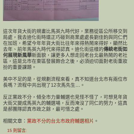
這次年貨大街的規畫比馬英九時代好，業務從區公所移交到
局處，我去迪化街時還正巧碰到商業處處長劉佳鈞與同仁們
在加班，希望今年年貨大街比往年來得熱鬧來得好，顯然比
去年、前年馬英九時代來得認真。迪化街這樣的
傳統老街如
何展現新風華
新面貌，讓更多人想走回老台北最熱鬧的老社
區，這是北市在東區發展飽合之後，必須迫切面對老街重妝
扮的重要課題。
美中不足的是，從規劃流程來看，真不知道台北市有兩位市
長嗎？流程中共出現了12次馬先生…。
反正黨政不分，傾全市力量輔選也見怪不怪了，可想見年貨
大街又變成馬英九的輔選場，反而淹沒了同仁的努力，這真
是郝團隊認真市政之餘，最可惜之處。
相關文章：
黨政不分的台北市政府輔選相片
。
15 則留言: