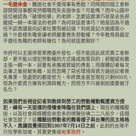
一毛退休金
，難道社會不覺得事有悉翹？同時間四個工會幹
部閒閒沒事都突然曠職而失去退休金？可能嗎？而中山國中
這位被認為「破壞校譽」的老師，怎麼這麼湊巧就是去告郝
龍斌一綱一本違法的老師？為何就這麼湊巧？她是因為不適
任不認真還是向記者吐實而被記過？到底是記大過還是小
過？什麼樣失職會讓老師嚴重喪失勞動權？今年教育局裁定
不適任免職的老師有幾位？為何就這麼剛好？
市府可以主張停管業務委外發包，但不能因此就究責工會幹
部，更不能以侵犯勞動權的方式達成政策目的；郝龍斌有膽
主張一綱一本，就要有承擔被質疑的勇氣；而媒體記者每次
出事之後就被免職，反而忽略了惡劣環境與資方逼迫記者喪
失專業，受處罰的都是勞方，年終獎金甚至現在只剩600元，
但為什麼資方擁有利潤與權力，而勞方不只被剝削還要被汙
名化？
如果我們坐視從記者到教師到勞工的勞動權動輒遭資方侵
犯，總有一天這樣的侵權會降臨在我們頭上
，現在的種種壓
迫，以及社會與媒體愈來愈多的噤聲彷彿二二八前夕，這個
社會怎麼了？這
種壓迫勞動者的難看樣子與台灣的民主格格
不入，真讓我覺得回到1987年7月14日之前
，此刻的台灣不
只在學新加坡，其實更像
緬甸軍政府
。