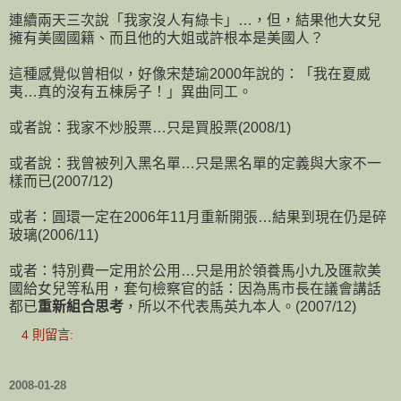
連續兩天三次說「我家沒人有綠卡」…，但，結果他大女兒
擁有美國國籍、而且他的大姐或許根本是美國人？
這種感覺似曾相似，好像宋楚瑜2000年說的：「我在夏威
夷…真的沒有五棟房子！」異曲同工。
或者說：我家不炒股票…只是買股票(2008/1)
或者說：我曾被列入黑名單…只是黑名單的定義與大家不一
樣而已(2007/12)
或者：圓環一定在2006年11月重新開張…結果到現在仍是碎
玻璃(2006/11)
或者：特別費一定用於公用…只是用於領養馬小九及匯款美
國給女兒等私用，套句檢察官的話：因為馬市長在議會講話
都已
重新組合思考
，所以不代表馬英九本人。(2007/12)
4 則留言:
2008-01-28