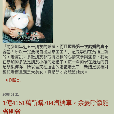
「能參加年近五十朋友的婚禮，
而且還是第一次結婚的真不
容易
！所以一定要親自出席來坐坐！」這是學姐在婚禮上說
的，老實說，多數朋友都抱持這樣的心情來參與盛會，我現
在參加的多數是朋友小孩的婚禮了，這一輩的現在結婚的真
是碩果僅存！所以當天在遠企的婚禮爆桌了！新娘是民視財
經記者而且還是大美女，真是郎才女貌沒話說。
6 則留言:
2008-01-21
1億4151萬新購704汽機車，余晏呼籲能
省則省