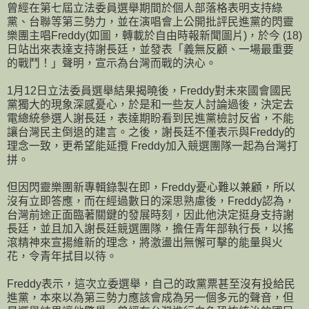
曾經在第七屆立法委員選舉期間於個人部落格表明支持綠
黨、台聯等第三勢力，並在演唱會上公開批評民進黨的閃靈
樂團主唱Freddy(如圖，轉載於自由時報新聞圖片)，於今 (18)
日站出來表達支持謝長廷，並發表「義無反顧、一場最重要
的戰鬥！」聲明，宣示為台灣而戰的決心。
1月12日立法委員選舉結果揭曉後，Freddy對未來國會國民
黨獨大的現象深感憂心，於是和一些友人討論過後，決定去
電總統參選人謝長廷，表達期盼看到民進黨檢討反省，不能
讓台灣民主倒退的建言。之後，謝長廷不僅表示與Freddy的
理念一致，更希望能延攬 Freddy加入競選團隊一起為台灣打
拼。
但因閃靈樂團新專輯錄製在即，Freddy憂心難以兼顧，所以
沒有立即答應，而在經過數日的深思熟慮後，Freddy認為，
台灣前途正面臨著關鍵的發展時刻，因此他決定挺身支持謝
長廷，並且加入謝長廷競選團隊，擔任青年部執行長，以搖
滾精神來宣揚維新的理念，將激盪出無懈可擊的能量與火
花，令青年拭目以待。
Freddy表示，這次立委選舉，自己的政黨票甚至沒有投給民
進黨，本來以為第三勢力應該會成為另一個多元的聲音，但