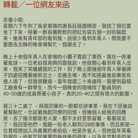
轉載／一位網友來函
余晏小姐:
星期六下午到了長安東路的謝長廷競選總部，我找了個位置
坐了下來，陪著一群長備默默的把紅包袋五個一封的裝起
來，後來有青年部的看到我，說很少看到年青人，問我要不
要跟去北縣的晚會場幫忙，我跟去了。
晚上十來個年青人在會場的小攤子賣起了東西，我在一旁灌
著氣球，一位老伯很高興的跟我說，他很開心看到年青人出
來，我笑了笑繼續我的工作，到了晚上跟幾個年青人舉著牌
子四處招攬著維新志士，走遍全場，我不知道最後結果是有
幾人填了，但我很難過，當年我還二十來歲時，隨便到扁帽
工廠會有一群學生，而今一個晚會的現場除了動員到的
40~50歲的成員帶著小孩子，真的20~40之間有很大的斷層。
我三十二歲了 ，與我同輩的一群都在拼事業，我在下班後試
著幫點忙，也試著換起同僚的回憶，但幾個人給我的回應
是，去了幾次都是老人家，都不太好意思留著，看看就走
了，我回答他們，我跟一些老人聊到228的事情，而且那是一
位曾經想加入共產黨的老伯伯，他是外省人，但他從年青看
到現在，他氣忿民進黨的執政後的疏失，以及怠忽對手的坐