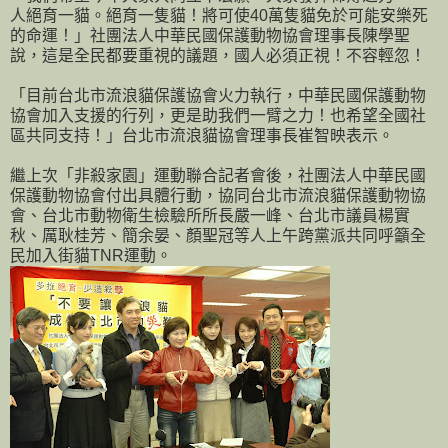
人絕育一貓。絕育一隻貓！將可使40萬隻貓免於可能安樂死
的命運！」社團法人中華民國保護動物協會理事長陳學聖
說，這是全民都要重視的議題，國人必須正視！不容輕忽！
「目前台北市流浪貓保護協會火力執行，中華民國保護動物
協會加入支援的行列，更是助我們一臂之力！也希望全國社
區共同支持！」台北市流浪貓協會理事長崔智映表示。
繼上次「非殺家園」運動聯合記者會後，社團法人中華民國
保護動物協會付出具體行動，協同台北市流浪貓保護動物協
會、台北市動物衛生檢驗所所長嚴一峰、台北市議員楊實
秋、厲耿桂芳、簡余晏、顏聖冠等人上午跨黨派共同呼籲全
民加入街貓TNR運動。