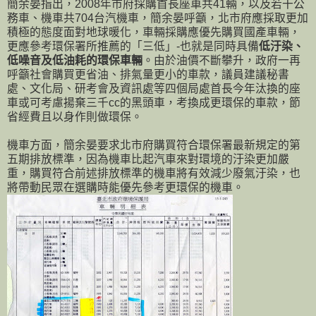
簡余晏指出，2008年市府採購首長座車共41輛，以及若干公
務車、機車共704台汽機車，簡余晏呼籲，北市府應採取更加
積極的態度面對地球暖化，車輛採購應優先購買國產車輛，
更應參考環保署所推薦的「三低」-也就是同時具備
低汙染、
低噪音及低油耗的環保車輛
。由於油價不斷攀升，政府一再
呼籲社會購買更省油、排氣量更小的車款，議員建議秘書
處、文化局、研考會及資訊處等四個局處首長今年汰換的座
車或可考慮揚棄三千cc的黑頭車，考換成更環保的車款，節
省經費且以身作則做環保。
機車方面，簡余晏要求北市府購買符合環保署最新規定的第
五期排放標準，因為機車比起汽車來對環境的汙染更加嚴
重，購買符合前述排放標準的機車將有效減少廢氣汙染，也
將帶動民眾在選購時能優先參考更環保的機車。