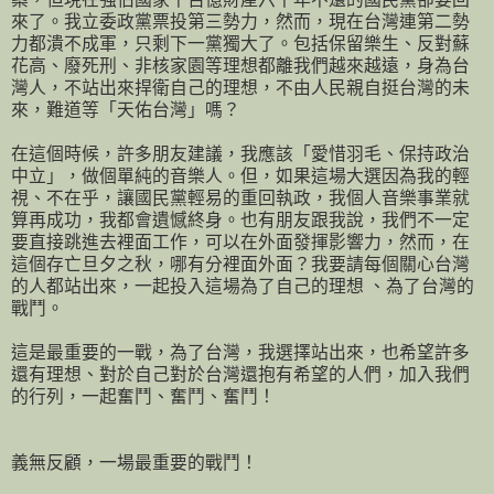
來了。我立委政黨票投第三勢力，然而，現在台灣連第二勢
力都潰不成軍，只剩下一黨獨大了。包括保留樂生、反對蘇
花高、廢死刑、非核家園等理想都離我們越來越遠，身為台
灣人，不站出來捍衛自己的理想，不由人民親自挺台灣的未
來，難道等「天佑台灣」嗎？
在這個時候，許多朋友建議，我應該「愛惜羽毛、保持政治
中立」，做個單純的音樂人。但，如果這場大選因為我的輕
視、不在乎，讓國民黨輕易的重回執政，我個人音樂事業就
算再成功，我都會遺憾終身。也有朋友跟我說，我們不一定
要直接跳進去裡面工作，可以在外面發揮影響力，然而，在
這個存亡旦夕之秋，哪有分裡面外面？我要請每個關心台灣
的人都站出來，一起投入這場為了自己的理想 、為了台灣的
戰鬥。
這是最重要的一戰，為了台灣，我選擇站出來，也希望許多
還有理想、對於自己對於台灣還抱有希望的人們，加入我們
的行列，一起奮鬥、奮鬥、奮鬥！
義無反顧，一場最重要的戰鬥！