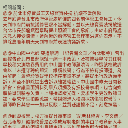
相關新聞：
@@ 前北市停管員工天線寶寶裝扮 抗議不當解僱
去年底遭台北市政府停管處解僱的四名前停管工會員工，今
天到市府門前抗議停管處不當解僱，並以天線寶寶裝扮放送
台北市長郝龍斌選舉時提出照顧工會的承諾；由於市府局處
未派人接受陳情，遭解僱的前停管工會理事洪連佐表示，不
排除農曆年前天天到市府前表達抗議訴求。
@@中山國中老師 突遭解聘 〔記者謝文華／台北報導〕曾出
面控告台北市長郝龍斌一綱一本政策，及被懷疑舉發其任職
學校積欠測驗卷費用的中山國中教師蕭曉玲，昨遭該校教評
會以「未遵守聘約規定，維護校譽；行為不檢有損師道」為
由解聘；蕭曉玲質疑學校指控事證不足，將提出行政訴願申
訴，甚至不排除提出告訴以維護權益。中山國中昨天召開教
評會，會議書面資料列舉八項觸及有損校譽事項，包含向媒
體檢舉測驗卷欠費、上課播盜版光碟、要求學生更改教師日
誌、要求學生拍照蒐證、帶媒體進入校園採訪傷害校譽等。
蕭師昨日與會一一加以反駁，並質疑證據不足，刻意抹黑。
@@師毀校譽…校方須提具體事證 〔記者林曉雲、李文儀／
台北報導〕毀損校譽是否構成解聘老師的事由？教育部人事
處表示，學校須提出具體事證，不能用抽象概念解聘老師。