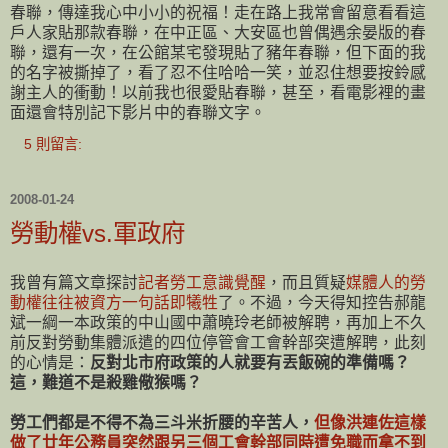
春聯，傳達我心中小小的祝福！走在路上我常會留意看看這
戶人家貼那款春聯，在中正區、大安區也曾偶遇余晏版的春
聯，還有一次，在公館某宅發現貼了豬年春聯，但下面的我
的名字被撕掉了，看了忍不住哈哈一笑，並忍住想要按鈴感
謝主人的衝動！以前我也很愛貼春聯，甚至，看電影裡的畫
面還會特別記下影片中的春聯文字。
5 則留言:
2008-01-24
勞動權vs.軍政府
我曾有篇文章探討
記者勞工意識覺醒
，而且質疑
媒體人的勞
動權往往被資方一句話即犧牲
了。不過，今天得知控告郝龍
斌一綱一本政策的中山國中蕭曉玲老師被解聘，再加上不久
前反對勞動集體派遣的四位停管會工會幹部突遭解聘，此刻
的心情是：
反對北市府政策的人就要有丟飯碗的準備嗎？
這，
難道不是殺雞儆猴嗎
？
勞工們都是不得不為三斗米折腰的辛苦人，
但像洪連佐這樣
做了廿年公務員突然跟另三個工會幹部同時遭免職而拿不到