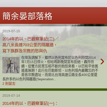
簡余晏部落格
2019-07-15
2014年的以、巴觀察筆記(二)／
高八米長達703公里的隔離牆，
寫下族群及宗教的愁與仇
›
在埃及調解下，雖然以色列宣布於以色列時間2014
年7月15日停火，但哈瑪斯晚間宣布拒絕，轟炸持
續，從雙方民眾互相不斷的抱怨來看，以巴和平依舊
遙遙無期！此行在巴勒斯坦、以色列境內最難忘的不
是各宗教遺址，而是比台灣高速公路全長400公里還
長許多的以色列隔離牆(Seperation...
2 則留言:
2019-07-14
2014年的以、巴觀察筆記(一)：