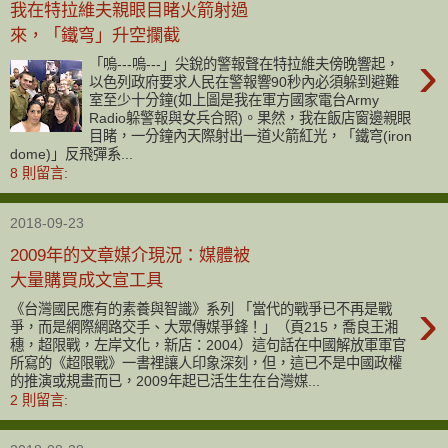
我在特拉維夫親眼目睹火箭射過
來，「鐵穹」升空攔截
›
「嗚---嗚---」尖銳的警報聲在特拉維夫傍晚響起，
以色列政府要求人民在警報響90秒內必須躲到避難
室至少十分鐘(如上圖是我在軍方國家電台Army
Radio躲警報與女兵合照)。果然，我在飯店窗邊親眼
目睹，一分鐘內天際射出一道火箭紅光，「鐵穹(iron
dome)」反飛彈系...
8 則留言:
2018-09-23
2009年的文章媒介現況：媒體被
大量購買成文宣工具
›
《台灣國民應有的素養與智識》系列 「當代的戰爭已不再是戰
爭，而是網際網路交手、大眾傳媒爭鋒！」（頁215，喬良王湘
穗，超限戰，左岸文化，新店：2004）這句話在中國解放軍軍官
所寫的《超限戰》一書裡讓人印象深刻，但，這已不是中國政權
的推演或規畫而已，2009年起已活生生在台灣媒...
2 則留言: