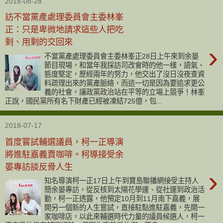
2018-08-28
訪不當黨產處理委員會主委林峯
正：只是卑微地請求這些人把吃
剩、用剩的交回來
›
不當黨產處理委員會主委林峯正28日上午來到余晏
節目現場，和當年我採訪司改會時的他一樣，語氣、
態度堅定，歷經兩年的努力，他交出了沒日沒夜查資
料疏理出來的黨產脈絡，而這一切是因為要追求更公
義的社會，讓政黨政治站在平等的立場上競爭！林峯
正說，國民黨所有名下財產已經被凍結725億，包...
2018-07-17
首度嘗試輔選議員，柯一正導演
將進駐嘉義賣咖啡。柯導接受余
晏專訪談反骨人生
›
知名導演柯一正17日上午到寶島聯播網接受主持人
簡余晏專訪，從反核到太陽花學運、從社運到政治活
動，柯一正透露，他預定10月到11月南下嘉義，展
開另一個新的人生嘗試，直接駐點進駐嘉義，先開一
家咖啡店，以此來輔選時代力量的議員候選人，柯一