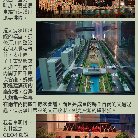
時許，要坐馬
車繞行清溪川
還要排隊。
這是清溪川沿
線的模型，這
條河川的整治
我個人覺得普
普，太小條
了！重點應該
是如何在兩年
內開了四千餘
次會議，
拆掉
那違建滿街的
高架橋，台灣
人能為一件事
在兩年內開四千餘次會議，而且達成目的嗎？
首爾的交通混
亂，但清溪川帶來的文宣效果、觀光資源的確很強。
我看李明博，
與其說是
CEO不如說