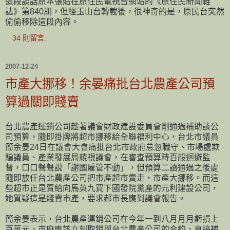
這段談話原本張貼在原住民電視台網站的《原住民新聞雜
誌》第840期，但經玉山台轉載後，很神奇的是，原民台突然
偷偷移除這段內容。
34 則留言:
2007-12-24
市產大挪移！余晏痛批台北農產公司預
算過關即賤賣
台北農產運銷公司趁著議會財政建設委員會剛通過補助該公
司預算，隨即掛牌將超市挪移給全聯福利中心，台北市議員
簡余晏24日在議會大會痛批台北市政府怠忽職守、市場處欺
騙議員、產業發展局藐視議會，在審查預算時百般迴避監
督，口口聲聲說「謝國雇管不動」，但預算二讀通過之後處
隨即放任台北農產公司把市產超市賣走，市產大挪移
。而這
些超市正是賣給向馬英九買下國發院黨產的元利建設公司，
她質疑這是賤賣市產，要求郝市長應到議會報告。
簡余晏表示，台北農產運銷公司在今年一到八月月月虧損上
百萬元，市府應該立刻取銷與台北農產公司的合約，直接補