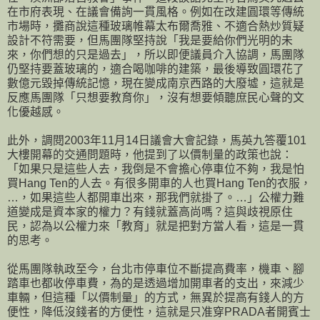
在市府表現、在議會備詢一貫風格。例如在改建圓環等傳統
市場時，攤商說這種玻璃帷幕太布爾喬雅、不適合熱炒質疑
設計不符需要，但馬團隊堅持說「我是要給你們光明的未
來，你們想的只是過去」，所以即便議員介入協調，馬團隊
仍堅持要蓋玻璃的，適合喝咖啡的建築，最後導致圓環花了
數億元毀掉傳統記憶，現在變成南京西路的大廢墟，這就是
反應馬團隊「只想要教育你」，沒有想要傾聽庶民心聲的文
化優越感。
此外，調閱2003年11月14日議會大會記錄，馬英九答覆101
大樓開幕的交通問題時，他提到了以價制量的政策也說：
「如果只是這些人去，我倒是不會擔心停車位不夠，我是怕
買Hang Ten的人去。有很多開車的人也買Hang Ten的衣服，
…，如果這些人都開車出來，那我們就掛了。…」公權力難
道變成是資本家的權力？有錢就蓋高尚嗎？這與歧視原住
民，認為以公權力來「教育」就是把對方當人看，這是一貫
的思考。
從馬團隊執政至今，台北市停車位不斷提高費率，機車、腳
踏車也都收停車費，為的是透過增加開車者的支出，來減少
車輛，但這種「以價制量」的方式，無異於提高有錢人的方
便性，降低沒錢者的方便性，這就是只准穿PRADA者開賓士