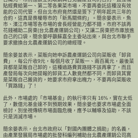
貼經費給第一、第二等各果菜市場，不要再委託這種沒有效
能的公司代管，但台北市府竟然還是簽下了明年起共三年的
合約，這真是喪權辱市的「新馬關條約」。簡余晏表示，魚
市、濱江市場等各市場的會長經營能力都不錯，市府不該再
花錢補助二房東(台北農產運銷公司)，又讓二房東把市庫放進
自己的口袋，簡余晏呼籲蘇嘉全主委站出來，與台北市聯手
要求撤換台北農產運銷公司的總經理。
簡余晏並表示，菜販向她申訴農產運銷公司向菜販收「卸貨
費」，每公斤收9元，每個月收了菜販一、兩百萬元，最後菜
貨都是菜販自己卸的，這種過路費買路錢不該再拿了，而且
產發局每次向她提報的卸貨工人數竟然都不同，而卸貨其實
是菜販自己搬貨的，她要求市府拿出魄力，不要再向菜販收
「買路錢」了！
此外，市場處的「市場基金」的執行率只有 16%，實在太低
了，數億元基金達不到預期效果，簡余晏也要求市場處全面
檢討，別坐視傳統市場面臨危機，應予以輔導及協助，不該
只是消滅市場。
簡余晏表示，台北市政府以「對國內團體之捐助」的名義，
由產業發展局市場處的批發科編列補助台北農產運銷公司高