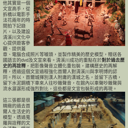
他其實是一個
文宣高手，從
拆橋以電影手
法花兩年的時
間拍下記錄
片，以及建設
清溪川文化中
心提供遊客參
觀、提供蓋
章、電腦合成照片等噱頭，並製作精美的歷史模型，贈送各
國語言的dvd及文宣來看。清溪川成功的重點在於
對於過去歷
史的再詮釋
，把影像聲音立體化重包裝，建構歷史的再解
釋，透過這個文宣過程強化首爾人對清溪川與李明博的認
同。所以，首爾城揮別漢人附庸的漢城之名，並留下古橋，
留下水泥鋼橋下車來人往吵雜聲音，在館內以車聲吵雜聲與
流水潺潺形成強烈對比，這些都是文宣包裝形成的再現。
這三張都是很
精緻的過去首
爾人生活史的
模型，透過蒐
羅與詮釋的文