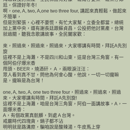
尪，保證好年冬!
啊，one, A, two, A,one two three four, 講起來真輕鬆，做起來
不簡單，
但是別緊張，心裡不要慌，有忙大家幫，立委全都當，總統
加上黨中央，還有謝長廷跟蘇貞昌，公投把他討黨產，台灣
就過關，聽我念歌講故事，全民闔家歡：
來，照過來，照過來，照過來，大家哪講有時間，拜託A先別
旋
這裡不是上海灘，不是四川和山東，這是台灣三角窗，有一
個阿伯仔爆米香
甩頭、BEER，燒酒矸，Ａ，兩眼淚汪汪：
眾人看到真不甘，問他為何會心酸，他說，一切一切攏嘛
是，攏嘛是為台灣！
one, A, two, A, one two three four，照過來，照過來，照過
來，大家哪講有時間，拜託A先別旋!
這裡不是上海灘，咱是台灣三角窗，阿伯一面講故事，A，一
面爆米香：
A，有個政黨真骯髒，到處Ａ台灣。
戒嚴時代四塊貪，鍋子都不沾
明明就是路溝糜，騙咱說是酸辣湯，牛皮馬上穿