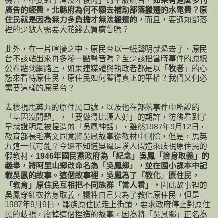
機會，不要到了淹沒才後悔」的半版廣告，
如果有這麼多刊
廣告的經費，北縣府為何不願去補助部落搬遷的水電費？原
住民就是因為無力多負擔才無法搬遷的
，而且，要通知部落
裡的少數人需要大花錢去買廣告嗎？
此外，在一片喧擾之中，原民台以一紙聲明就過去了，原民
台不該站出來再多發一點聲音嗎？至少該把當時事件的原貌
公布貼到網路上，如果連媒體與執政者都是以「
牧者
」的心
態來看待原住民，原住民如何獲得真正的平權？我們又何必
需要這樣的原民台？
去檢視馬英九的原住民口號，以及他在部落事件中所說的
「基因沒問題」，「要做得比漢人好」的期許，彷彿看到了
早就證明是被捏造的「吳鳳神話」，雖然1987年9月12日，
教育部長毛高文同意將吳鳳故事從教材中刪除，但是，馬英
九這一代可能至今還不知道吳鳳是漢人假造來歧視原住民的
假教材。
1946年國民黨政府為「紀念」吳鳳「捨身取義」的
義舉，將阿里山鄉改命名為「吳鳳鄉」，並在國小課本中記
載吳鳳的故事。這個故事裡，吳鳳為了「教化」原住民，
「教育」原住民互相把不同族群「當人看」，
因此故事裡的
吳鳳穿紅衣捨身取義，犧牲自己只為了教化原住民，但是
1987年9月9日，鄒族原住民走上街頭，要求政府停止對原住
民的歧視，廢掉這個捏造的故事，因為將「吳鳳鄉」正名為