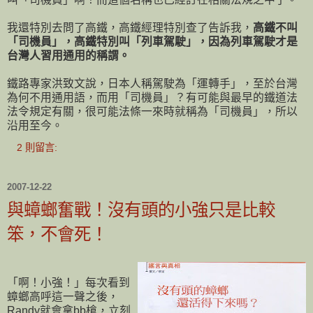
我還特別去問了高鐵，高鐵經理特別查了告訴我，
高鐵不叫
「司機員」，高鐵特別叫「列車駕駛」，因為列車駕駛才是
台灣人習用通用的稱謂。
鐵路專家洪致文說，日本人稱駕駛為「運轉手」，至於台灣
為何不用通用語，而用「司機員」？有可能與最早的鐵道法
法令規定有關，很可能法條一來時就稱為「司機員」，所以
沿用至今。
2 則留言:
2007-12-22
與蟑螂奮戰！沒有頭的小強只是比較
笨，不會死！
「啊！小強！」每次看到
蟑螂高呼這一聲之後，
Randy就會拿bb槍，立刻