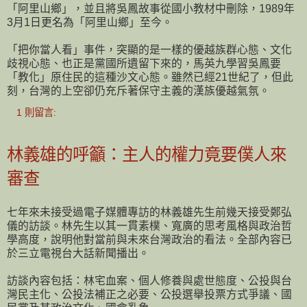
「阿里山鄉」，並且將吳鳳故事從國小教材中刪除，1989年
3月1日更名為「阿里山鄉」至今。
「把你當人看」事件，突顯的是一樣的優越族群心態、文化
歧視心態、也正是黨國所遺留下來的，馬英九學習吳鳳要
「教化」原住民的這種沙文心態。雖然已經21世紀了，但此
刻，台灣的上空卻仍充斥著保守主義的漢族優越氣氛。
1 則留言:
林義雄的呼籲：主人的權力竟要僕人來
審查
七年來未接受過電子媒體專訪的林義雄先生前幾天接受鄭弘
儀的訪談。林先生以其一貫素樸、寬廣的思考風格與政治哲
學高度，說明他對當前與未來台灣政治的看法。全部內容已
於三立電視台大話新聞播出。
訪談內容包括：林宅血案、個人修養與處世態度、公投與台
灣民主化、公投法補正之必要、公投選舉投票方式爭議、國