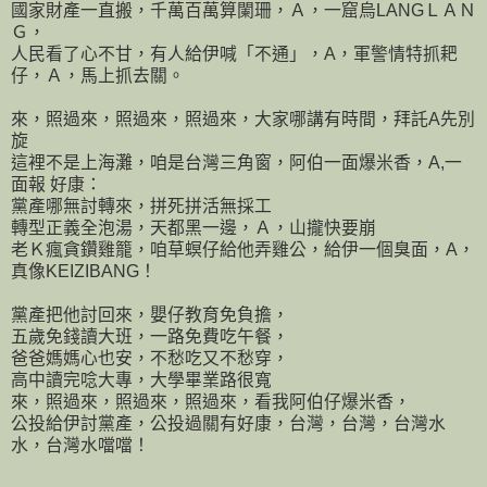
國家財產一直搬，千萬百萬算闌珊，Ａ，一窟烏LANGＬＡＮ
Ｇ，
人民看了心不甘，有人給伊喊「不通」，A，軍警情特抓耙
仔，Ａ，馬上抓去關。
來，照過來，照過來，照過來，大家哪講有時間，拜託A先別
旋
這裡不是上海灘，咱是台灣三角窗，阿伯一面爆米香，A,一
面報 好康：
黨產哪無討轉來，拼死拼活無採工
轉型正義全泡湯，天都黑一邊，Ａ，山攏快要崩
老Ｋ瘋貪鑽雞籠，咱草螟仔給他弄雞公，給伊一個臭面，A，
真像KEIZIBANG！
黨產把他討回來，嬰仔教育免負擔，
五歲免錢讀大班，一路免費吃午餐，
爸爸媽媽心也安，不愁吃又不愁穿，
高中讀完唸大專，大學畢業路很寬
來，照過來，照過來，照過來，看我阿伯仔爆米香，
公投給伊討黨產，公投過關有好康，台灣，台灣，台灣水
水，台灣水噹噹！