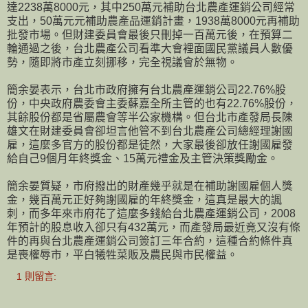
達2238萬8000元，其中250萬元補助台北農產運銷公司經常
支出，50萬元元補助農產品運銷計畫，1938萬8000元再補助
批發市場。但財建委員會最後只刪掉一百萬元後，在預算二
輪通過之後，台北農產公司看準大會裡面國民黨議員人數優
勢，隨即將市產立刻挪移，完全視議會於無物。
簡余晏表示，台北市政府擁有台北農產運銷公司22.76%股
份，中央政府農委會主委蘇嘉全所主管的也有22.76%股份，
其餘股份都是省屬農會等半公家機構。但台北市產發局長陳
雄文在財建委員會卻坦言他管不到台北農產公司總經理謝國
雇，這麼多官方的股份都是徒然，大家最後卻放任謝國雇發
給自己9個月年終獎金、15萬元禮金及主管決策獎勵金。
簡余晏質疑，市府撥出的財產幾乎就是在補助謝國雇個人獎
金，幾百萬元正好夠謝國雇的年終獎金，這真是最大的諷
刺，而多年來市府花了這麼多錢給台北農產運銷公司，2008
年預計的股息收入卻只有432萬元，而產發局最近竟又沒有條
件的再與台北農產運銷公司簽訂三年合約，這種合約條件真
是喪權辱市，平白犧牲菜販及農民與市民權益。
1 則留言: