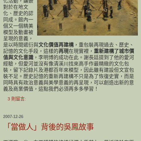
化活動，鑲嵌
對於在地文
化、歷史的認
同成。館內一
個又一個精美
模型及動畫被
呈現的意義，
是以時間遞衍與
文化價值再建構
，重包裝再現過去、歷史、
記憶的文化手段，這樣的
再現
在現實裡，
重新建構了城市價
值與文化意識
，李明博的成功在此。謝長廷提到了他的愛河
經驗，但愛河並沒有像清溪川找來高手作最精緻的文化包
裝，留下記錄片及港都百年來模型，因此雖有建設但文宣包
裝不足。歷史記憶的重新再建構不只是為了恢復史實，而是
同時具有政治意義與美學意義的再呈現，可以創造出新的意
義及商業價值，這點我們必須再多多學習！
3 則留言:
2007-12-26
「當做人」背後的吳鳳故事