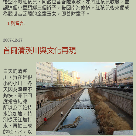
悟空不敵紅孩兒，向觀世音菩薩求救，才將紅孩兒收服，並
讓這個小童頭綁三個辫子，帶回南海修道。紅孩兒後來便成
為觀世音菩薩的金童玉女，即善財童子。
1 則留言:
2007-12-27
首爾清溪川與文化再現
白天的清溪
川，實在是很
小的小川，冬
天因為流速不
夠快，零下四
度常會結凍，
所以為了維持
水流加速，特
別從漢江加打
水，再抽三成
的地下水，以