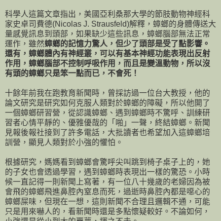
科學人這篇文章指出，美國亞利桑那大學的節肢動物神經科
家史卓司費德(Nicolas J. Strausfeld)解釋，蟑螂的身體傳送大
量感覺訊息到頭部，如果缺少這些訊息，蟑螂腦部無法正常
運作，雖然
蟑螂的記憶力驚人，但少了頭部是受了點影響。
還有，蟑螂體內有神經叢，可以有基本神經功能表現出反射
作用，蟑螂腦部不控制呼吸作用，而且是變溫動物，所以沒
有頭的蟑螂只是笨一點而已，不會死！
十餘年前我在跑教育新聞時，曾採訪過一位台大教授，他的
論文研究是研究如何克服人類對於蟑螂的障礙，所以他開了
一個蟑螂研習營，從認識蟑螂、遇到蟑螂時不驚呼、訓練研
習者心情平靜的、優雅優哉的「啪」一聲，終結蟑螂。新聞
見報後報社接到了許多電話，大批讀者也希望加入這蟑螂培
訓營，顯見人類對於小強的懼怕。
根據研究，媽媽看到蟑螂會驚呼尖叫跳到椅子桌子上的，她
的子女也會透過學習，遇到蟑螂時表現出一樣的驚恐。小時
候一直記得一則新聞上寫著，有一位八十幾歲的老婦因為被
會飛的蟑螂飛進鼻腔內窒息而死，過逝時鼻腔內都是噁心的
蟑螂屎味，但現在一想，這則新聞不合理且邏輯不通，可能
只是用來嚇人的，看新聞時還是多點懷疑較好。不論如何，