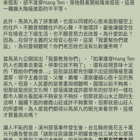
來逛街，卻不准穿Hang Ten、穿拖鞋者開裕隆來逛街，這是
一種擴大階級差距的不平等。
此外，馬英九為了拼業績，也是以同樣的心態來面對貓空上
的住戶，不願意傾聽住戶的心聲，不做環評，最後讓貓空住
戶在噪音之下過生活，也不願意努力去改善。為什麼如此？
因為…在保守主義的父母官心態中，這是「我要幫你們建
設」，為何要傾聽呢？你們老百姓也沒有比較優秀啊？
當馬英九公開說出「我要教育你們」、「如果連穿Hang Ten
的人也開車去東區，停車位就不夠了」、還有歧視意味十足
的「我給你們機會…」這些談話都充份顯示出這個階級意識
濃厚、保守主義信徒、父權、霸權、漢族優越心態十足的馬
英九。但是，人民要的是尊重與傾聽啊，圓環以前不夠美，
但那就是庶民文化啊！部落違建或許跟早年的好茶村一樣在
都市人眼光看起來不夠安全不夠好，但那就是山水之間的生
活啊！貓纜下面的棲霞山莊或許不夠繁榮，但那就是山莊人
的所愛啊，為人麼我們都得以馬英九的眼光來看世界，這樣
才算蓋高尚嗎？
讓人不恥的是，溪州部落事件發生後，台北縣府竟花五十萬
元刊廣告警告說「請原住民違建戶把握會進住三峽文化部落