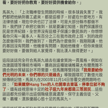
看，要好好把你教育，要好好提供機會給你
。」
馬英九：「上次職棒發生問題的時候，很多球員失業了，我
們都把他納到養工處來，都是這樣子，好處在什麼地方，有
法律依據，現在中央也訂了法律，可是大部分縣市都做不
到，我們拼了命把它做到，就是要讓它知道，我們保護原住
民是世界紀錄，全世界沒有這樣子保護少數民族的，你想想
看你只有一萬多人，有百分之三在我市政府上班，別的政府
怎麼做得到，我們做到了，我們為什麼做到，我剛剛講，他
的基因沒有問題，他機會有問題，我給他機會，但你來做就
要好好做，要做到給人家覺得，我比漢人做得更好。」
這段談話完全符合馬英九過去在議會質詢一貫風格。例如在
改建圓環等傳統市場時，攤商說這種玻璃帷幕太布爾喬雅不
適合熱炒質疑設計不符需要，但馬團隊堅持說
「
我是要給你
們光明的未來，你們想的只是過去
」
導致圓環花了數億元毀
掉傳統記憶，馬英九在2003年11月14日答覆交通問題時也
說：「
如果連穿Hang Ten的人也開車去東區，停車位就不夠
了
、還有歧視意味十足的
社子這九年來都是三等居民
…這些
談話都充份顯示出這個階級意識濃厚、保守主義信徒、父
權、霸權、漢族優越心態十足的馬英九。