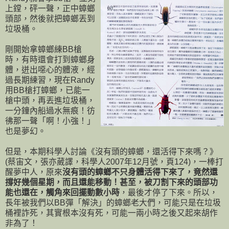
上鏜，砰一聲，正中蟑螂
頭部，然後就把蟑螂丟到
垃圾桶。
剛開始拿蟑螂練BB槍
時，有時還會打到蟑螂身
體，迸出噁心的體液，經
過長期練習，現在Randy
用BB槍打蟑螂，已能一
槍中頭，再丟進垃圾桶，
一分鐘內船過水無痕！彷
彿那一聲「啊！小強！」
也是夢幻。
但是，本期科學人討論《沒有頭的蟑螂，還活得下來嗎？》
(蔡宙文，張亦葳譯，科學人2007年12月號，頁124)，一棒打
醒夢中人，原來
沒有頭的蟑螂不只身體活得下來了，竟然還
撐好幾個星期，而且還能移動！甚至，被刀割下來的頭部功
能也還在，觸角來回擺動數小時
，最後才停了下來。所以，
長年被我們以BB彈「解決」的蟑螂老大們，可能只是在垃圾
桶裡詐死，其實根本沒有死，可能一兩小時之後又起來胡作
非為了！