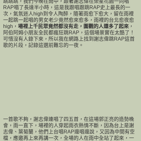
跳跳跳，我們今晚在雨中，跟著謝志偉在榮星花園一同唱
RAP唱了長達半小時，這是我跟唱跟跳RAP史上最長的一
次，氣氛迷人high到令人陶醉，隨著雨愈下愈大，留在雨裡
一起跳一起唱的男女老少竟然愈來愈多，雨裡的台北愈夜愈
high，
場裡上千民眾竟然都沒有走，圍觀的人還多了起來
，
阿伯阿姆小朋友全民都瘋狂跳RAP，這個場景實在太酷了！
可惜沒有人錄下來，所以我在網路上找到謝志偉跳RAP這首
歌的片段，記錄這選前難忘的一夜。
一首歌不夠，謝志偉連唱了四五首，在這場郭正亮的造勢晚
會，雨一直下，場裡的人穿起雨衣熱情不斷，因為台上是謝
志偉、葉菊蘭，他們上台唱RAP邊唱邊說，又因為中間有空
檔，應邀再上來再講一次，全場的人在雨中全站了起來，一