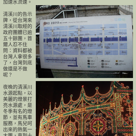
加速水流速。
清溪川的告示
牌，從台灣來
清溪川取經的
政府團體已逾
五十餘團，首
爾人忍不住
問：資料都被
台灣人拿很多
了，台灣到底
做還是不做
呢？
夜晚的清溪川
水源起點，以
美麗的燈景打
亮水源處，是
冬季有名的燈
節，並有馬車
服務，馬兒呵
出來的熱氣一
大團，直到十