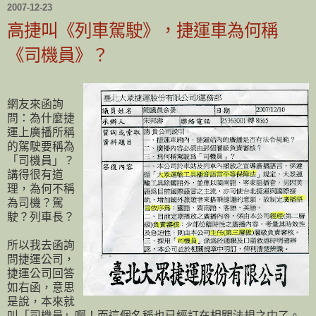
2007-12-23
高捷叫《列車駕駛》，捷運車為何稱
《司機員》？
網友來函詢
問：為什麼捷
運上廣播所稱
的駕駛要稱為
「司機員」？
講得很有道
理，為何不稱
為司機？駕
駛？列車長？
所以我去函詢
問捷運公司，
捷運公司回答
如右函，意思
是說，本來就
叫「司機員」啊！而這個名稱也已經訂在相關法規之中了。