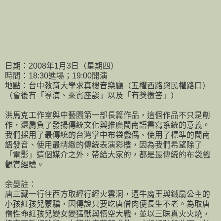
日期：2008年1月3日（星期四）
時間：18:30進場；19:00開演
地點：台中教育大學求真樓音樂廳（五權西路與民權路口）
（會後有「導演、來賓座談」以及「有獎徵答」）
洪馬克工作室與中藝園第一部長篇作品，這個作品不只是創
作，還肩負了發揚傳統文化與推廣閩南語書寫系統的意義。
我們採用了最傳統的台灣掌中布袋戲偶、使用了標準的閩南
語發音、使用最精緻的傳統表演彩樓，因為我們希望除了
「電影」這個媒介之外，帶給大家的，都是最傳統的布袋戲
觀賞經驗。
余晏註：
唐三藏一行往西方取經行經火雲洞，遭牛魔王與鐵扇公主的
小孩紅孩兒蒙騙，因傳說只要吃唐僧肉便長生不老。為取唐
僧性命紅孩兒變女變猛獸與悟空大戰，並以三昧真火火燒，