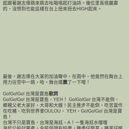
起跟著謝志偉跳來跳去吆喝唱起打油詩。幾位里長很嚴肅
的，沒想到也能這樣在台上扭來扭去HIGH起來。
最後，謝志偉在大家的加油聲中，在雨中，他竟然在舞台上
用力往空中一跳，哈，舞台還
震
了一下哩！
Go!Go!Go! 台灣是寶島
歌詞
Go!Go!Go! 台灣是寶島，YEH！ Go!Go!Go! 台灣不能倒，
鄉親父老大家好，大哥和大嫂！民主進步不能倒，吃苦當作
在吃補，吃到世界會OULOU， YEH，Go!Go!Go! 台灣是寶
島！
台灣不只是寶島，台灣是海尪，A！一隻海尪水噹噹
海尪公投討黨產，全民保證有好康，雜甫仔娶某，雜某仔嫁