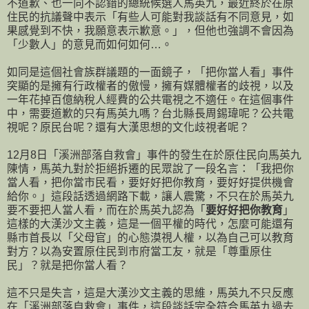
不道歉、也一向不認錯的總統候選人馬英九，最近終於在原
住民的抗議聲中表示「有些人可能對我談話有不同意見，如
果感覺到不快，我願意表示歉意。」，但他也強調不會因為
「少數人」的意見而如何如何…。
如同是這個社會族群議題的一面鏡子，「把你當人看」事件
突顯的是擁有行政權者的傲慢，擁有媒體權者的歧視，以及
一年花掉百億納稅人經費的公共電視之不適任。在這個事件
中，需要道歉的只有馬英九嗎？台北縣長周錫瑋呢？公共電
視呢？原民台呢？還有大漢思想的文化歧視者呢？
12月8日「溪洲部落自救會」事件的發生在於原住民向馬英九
陳情，馬英九對於拒絕拆遷的民眾說了一段名言：「我把你
當人看，把你當市民看，要好好把你教育，要好好提供機會
給你。」這段話透過網路下載，讓人震驚，不只在於馬英九
要不要把人當人看，而在於馬英九認為「
要好好把你教育
」
這樣的大漢沙文主義，這是一個平權的時代，怎麼可能還有
縣市首長以「父母官」的心態漠視人權，以為自己可以教育
對方？以為安置原住民到市府當工友，就是「尊重原住
民」？就是把你當人看？
這不只是失言，這是大漢沙文主義的思維，馬英九不只反應
在「溪洲部落自救會」事件，這段談話完全符合馬英九過去