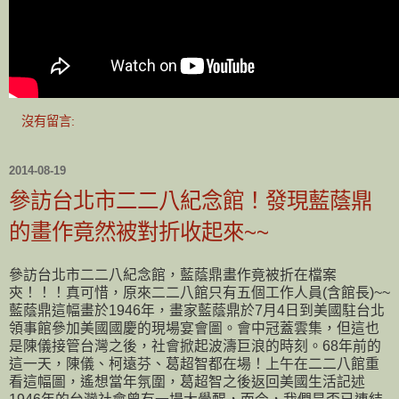
沒有留言:
2014-08-19
參訪台北市二二八紀念館！發現藍蔭鼎
的畫作竟然被對折收起來~~
參訪台北市二二八紀念館，藍蔭鼎畫作竟被折在檔案
㚒！！！真可惜，原來二二八館只有五個工作人員(含館長)~~
藍蔭鼎這幅畫於1946年，畫家藍蔭鼎於7月4日到美國駐台北
領事館參加美國國慶的現場宴會圖。會中冠蓋雲集，但這也
是陳儀接管台灣之後，社會掀起波濤巨浪的時刻。68年前的
這一天，陳儀、柯遠芬、葛超智都在場！上午在二二八館重
看這幅圖，遙想當年氛圍，葛超智之後返回美國生活記述