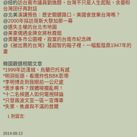
@紐約
訪台裔市議員劉逸醇，台灣不只是人生起點，余晏盼
台灣囝仔再對話
@北美
演講預告：歷史關鍵路口，美國會放棄台灣嗎？
@
2000年採訪哥斯大黎加那一幕
@
遺失主權的台北市地圖
@
美東偶遇金牌女將秋霞姐
@
奧蘭多市公園裡，寂寞的台南市紀念碑
@
《被出賣的台灣》葛超智的箱子裡，一幅藍蔭鼎1947年的
畫
韓國觀選相關文章
*
1999年訪漢城、烏蘭巴托有感
*
明洞街頭，看爆炸性BBK影帶
*
李明博走到我眼前一公尺處
*
奧步事件？媒體嘜擱亂啊！
*
十二名候選人如何電視辯論
*
只發兩波文宣一區一宣傳車
*
失業、焦慮與不滿的首爾
1 則留言:
2014-08-13