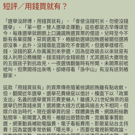
短評／用錢買就有？
「選舉沒師傅，用錢買就有」、「會使沒錢咑米、勿使沒錢
選舉」、「第一憨，替人選舉走運動」這些都是古早傳頌至
今，每逢選舉就朗朗上口譏諷賄選買票的俚語，兒時至今不
斷有長輩提醒，惡質選風下，樁腳助選總因賄選被關但選將
卻沒事，此外，沒錢還能混飯吃不會餓死，但選舉樣樣花
錢，沒錢的窮人你萬萬別來參選，因為從政過去以來就是有
錢人利用公務機關，錢滾錢的金錢遊戲！尤其選前大撒現金
的五個孩子對抗政見，一夜選情翻盤時有所聞，未開票前唬
唬叫，但票開得出來嗎，卻總得看「孫中山」有沒有送到樁
腳家。
這款「用錢買就有」的買票傳奇隨著檢調抓賄雖有點收斂，
但，翻開近年選舉，選舉花費總是以億計，檯面下以「政黨
支出」名義的選舉實質花費更嚇人！雖邁入21世紀無奈的是
選舉仍然靠錢來買！選將撒大錢方式雖與過去大不相同，但
媒介政治時代，現在選舉買的是：媒體廣告費、網路粉絲數
點閱率、新聞置入費用、樁腳出遊贊助費、宮廟董事贊助
選、網軍動員補助電腦費、電子看板費用、影歌星站台主持
費！因為當選率常依賴「曝光率」，而要在電視新聞政論、