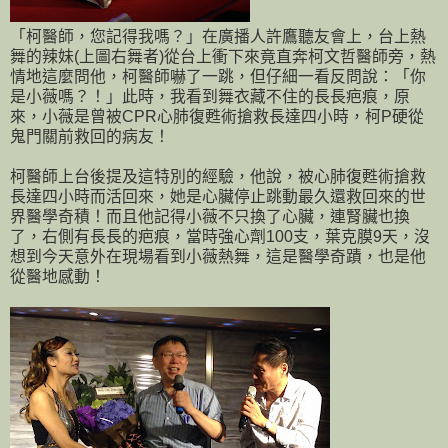
「柯醫師，您記得我嗎？」在廣播人許鷹聽友會上，台上熱
舞的辣妹(上圖右舞者)從台上衝下來竟直奔柯文哲醫師旁，熱
情地這麼問他，柯醫師嚇了一跳，但仔細一看反問說：「你
是小薇嗎？！」此時，我看到舞衣藏不住的長長疤痕，原
來，小薇是曾被CPR心肺復甦術搶救長達四小時，柯P硬從
鬼門關前救回的病友！
柯醫師上台後提及這特別的經驗，他說，被心肺復甦術搶救
長達四小時而活回來，她是心臟停止跳動最久還救回來的世
界醫學奇積！而且他記得小薇不只換了心臟，連腎臟也換
了，右側有長長的疤痕，當時強心劑100支，葉克膜9天，沒
想到今天意外在現場看到小薇熱舞，這是醫學奇蹟，也是他
從醫地感動！