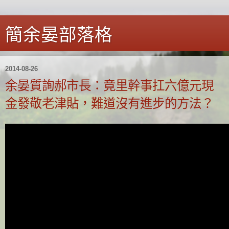
簡余晏部落格
2014-08-26
余晏質詢郝市長：竟里幹事扛六億元現
金發敬老津貼，難道沒有進步的方法？