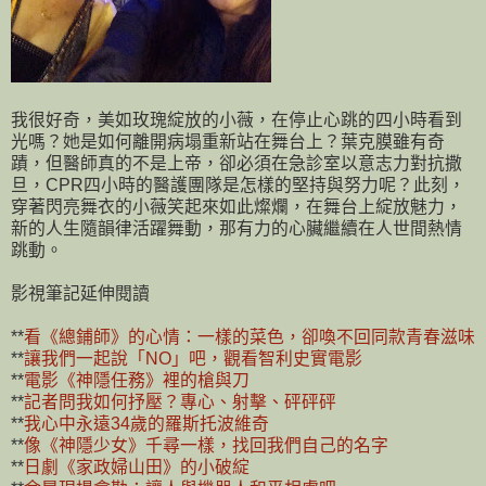
我很好奇，美如玫瑰綻放的小薇，在停止心跳的四小時看到
光嗎？她是如何離開病塌重新站在舞台上？葉克膜雖有奇
蹟，但醫師真的不是上帝，卻必須在急診室以意志力對抗撒
旦，CPR四小時的醫護團隊是怎樣的堅持與努力呢？此刻，
穿著閃亮舞衣的小薇笑起來如此燦爛，在舞台上綻放魅力，
新的人生隨韻律活躍舞動，那有力的心臟繼續在人世間熱情
跳動。
影視筆記延伸閱讀
**
看《總鋪師》的心情：一樣的菜色，卻喚不回同款青春滋味
**
讓我們一起說「NO」吧，觀看智利史實電影
**
電影《神隱任務》裡的槍與刀
**
記者問我如何抒壓？專心、射擊、砰砰砰
**
我心中永遠34歲的羅斯托波維奇
**
像《神隱少女》千尋一樣，找回我們自己的名字
**
日劇《家政婦山田》的小破綻