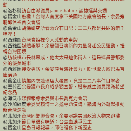
動
@洛杉磯
訪自由派議員janice-hahn，談捷運與交通
@舊金山
敲棰！台灣人首度拿下美國地方議會議長，余晏旁
聽邱信福首次會議
@舊金山
胡佛研究所看蔣介石日記：二二八都是共匪的錯？
哇哩！
@西雅圖
台灣會館裡令人感動的車牌
@西雅圖
媒體報導：余晏籲召喚新的力量發起公民運動，扭
轉台灣困境
@
訪核桃市長林恩成，他太太是迪化街人，這是連員警都委
外的優美城市
@西雅圖
接受專訪，余晏談台灣社會力，盼爭取與歐巴馬智
庫溝通
@舊金山
情趣內衣連瑣店大老闆，竟是二二八事件目擊者
@聖荷西
余晏獲市長介紹參觀宣誓，贈朱感生議員躍滿希望
紀念品
@海沃市
媒體報導余晏與市長喬克力會晤
@沙加緬度
余晏受賴博士之邀專題演講，籲海內外凝聚推動
新台灣運動
@北加州
台灣同鄉聯合會，余晏演講美國政治人物來跑攤
@北加州
節目單很有味道：台島血淚爭民主
@舊金山
星島日報報導，邱信福寫下新歷史