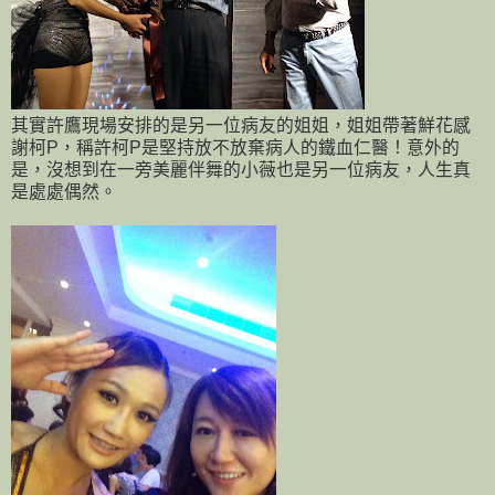
其實許鷹現場安排的是另一位病友的姐姐，姐姐帶著鮮花感
謝柯P，稱許柯P是堅持放不放棄病人的鐵血仁醫！意外的
是，沒想到在一旁美麗伴舞的小薇也是另一位病友，人生真
是處處偶然。