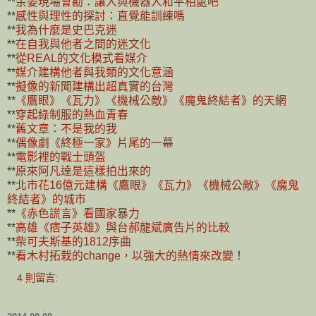
**
余晏現場會勘：讓人與機器人和平相處吧
**
感性與理性的探討：直覺能訓練嗎
**
我為什麼是史巴克迷
**
在自我與他者之間的迷文化
**
從REAL的文化模式看媒介
**
媒介建構他者與我類的文化意涵
**
擬像的新聞建構出超真實的台灣
**
《鷹眼》《瓦力》《機械公敵》《魔鬼終結者》的天網
**
穿起綠制服的熱血青春
**
舊文章：不是我的我
**
偶像劇《終極一家》片尾的一幕
**
電影裡的戰士頭盔
**
原來阿凡達是這樣拍出來的
**
北市花16億元建構《鷹眼》《瓦力》《機械公敵》《魔鬼
終結者》的城市
**
《赤色謊言》看國家暴力
**
高雄《痞子英雄》與台郝龍斌廣告片的比較
**
柴可夫斯基的1812序曲
**
看木村拓栽的change，以強大的熱情來改變
！
4 則留言: