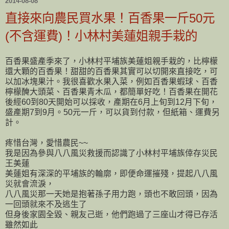
2014-08-08
直接來向農民買水果！百香果一斤50元
(不含運費)！小林村美蓮姐親手栽的
百香果盛產季來了，小林村平埔族美蓮姐親手栽的，比檸檬
還大顆的百香果！甜甜的百香果其實可以切開來直接吃，可
以加冰塊果汁。我很喜歡水果入菜，例如百香果蝦球、百香
檸檬醃大頭菜、百香果青木瓜，都簡單好吃！百香果在開花
後經60到80天開始可以採收，產期在6月上旬到12月下旬，
盛產期7到9月。50元一斤，可以貨到付款，但紙箱、運費另
計。
疼惜台灣，愛惜農民~~
我是因為參與八八風災救援而認識了小林村平埔族倖存災民
王美蓮
美蓮姐有深深的平埔族的輪廓，即便命運摧殘，提起八八風
災就會流淚，
八八風災那一天她是抱著孫子用力跑，頭也不敢回頭，因為
一回頭就來不及逃生了
但身後家園全毀、親友己逝，他們跑過了三座山才得已存活
雖然如此