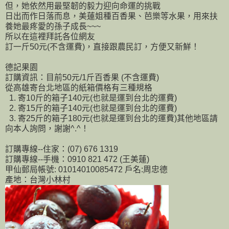
但，她依然用最堅韌的毅力迎向命運的挑戰
日出而作日落而息，美蓮姐種百香果、芭樂等水果，用來扶
養她最疼愛的孫子成長~~~
所以在這裡拜託各位網友
訂一斤50元(不含運費)，直接跟農民訂，方便又新鮮！
德記果園
訂購資訊：目前50元/1斤百香果 (不含運費)
從高雄寄台北地區的紙箱價格有三種規格
1. 寄10斤的箱子140元(也就是運到台北的運費)
2. 寄15斤的箱子140元(也就是運到台北的運費)
3. 寄25斤的箱子180元(也就是運到台北的運費)其他地區請
向本人詢問，謝謝^.^！
訂購專線--住家：(07) 676 1319
訂購專線--手機：0910 821 472 (王美蓮)
甲仙郵局帳號: 01014010085472 戶名:周忠德
產地：台灣小林村