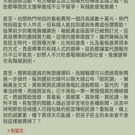
宗教旅遊活動、地方樁腳言說之間曝光彷彿是金錢之戰，這
些都導致民主選舉變成不公平競爭，有錢能使鬼推磨！
甚至，坊間熱門地段的看板費用一個月高達數十萬元，熱門
地段租金令人咋舌，但有錢人能找到建商免費或低價贊助！
投票前夕的電視廣播廣告、報紙黃金版面早已被預訂光，這
真是標準的撒錢實力戰。這樣的選舉遊戲下，雖然聲稱台灣
是民主時代，但買曝光率、比地段誰貴，比及看板誰買得多
的方式，真是標準的有錢人式的選舉，這些都讓當代選戰充
斥不公平氣氛，好野人不只吃香喝辣過M型社會，竟連選舉
也有階級剝削。
甚至，選將助選員的無證據爆料、烏賊戰還可以透過買新聞
進一步操作，每到選前也總可以砸大錢公布「假民調」，聲
稱黃金交叉，買新聞買民調就像喝紅酒般輕鬆。當代的「選
舉沒師傅，用錢買就有」已不再指一票一票慢慢買的傳統模
式，透過贊助旅遊、買看板、買網軍、買新聞、買民調，無
所不買。有智慧的閱聽人還必須辛苦地在各種新聞、訊息中
辨明那些是候選人花錢包裝的假宣傳假民調？重點是，檯上
說的胡累累，檯下買得天花亂綴，但孩子民主的未來會不會
就這樣被賣掉了？
3 則留言: