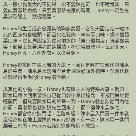
與一般小狗最大的不同是，它不愛咬拖鞋，也不啃骨頭，只
愛向吳淑珍撒嬌。只要吳淑珍在家的時間，Honey一定坐在
吳淑珍腿上，狀極親蜜。
Honey的生活或許會讓其他狗族羨慕，它每天固定吃一罐28
元的西莎狗食罐頭，而且只吃豬肉、羊肉等口味，絕不碰蔬
菜口味。它每周固定到住家附近的「東京寵物店」洗澡做美
容，頭髮上紮著漂亮的蝴蝶結，梳理得很乾淨。每到冬天，
Honey有五、六件外衣可以換著穿。
Honey夜夜睡在陳水扁的大床上，而且是睡在吳淑珍與陳水
扁的中間，陳水扁大選時全台走透透必須外宿時，吳淑珍枕
邊就是白毛毛的Honey陪伴她。
與其他的小狗一樣，Honey也有與主人的特殊故事。例如，
陳水扁每次回家習慣自己從口袋中拿出鑰匙，不按門鈴地輕
輕開門，但只要陳水扁的車聲一到，Honey就立刻從門內往
外衝，吳淑珍也就知道先生回來了。而不論陳水扁多忙，
Honey都會從他進門起，沿路糾纏，陳水扁入門第一件事就
是得為躺在地上灑嬌的Honey抓癢。有一次，陳水扁一進門
趕著上廁所，Honey沿路追進廁所仍不放過。