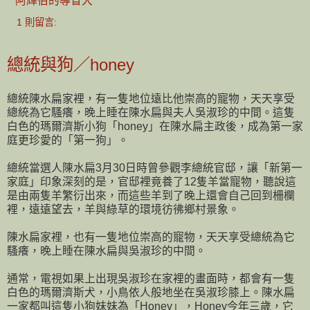
**
阿輝伯的導盲犬
1 則留言:
總統與狗／honey
總統陳水扁家裡，有一隻地位遠比他崇高的寵物，天天享受
總統為它騷癢，晚上睡在陳水扁與夫人吳淑珍的中間。這隻
白色的瑪爾濟斯小狗「honey」在陳水扁主政後，成為第一家
庭更珍愛的「第一狗」。
總統當選人陳水扁3月30日時曾參觀李總統官邸，讓「新第一
家庭」印象深刻的是，官邸裡竟養了12隻羊當寵物，聽說這
是由兩隻羊繁衍出來，而這些羊到了晚上還會自己回到柵欄
裡，遠遠望去，羊與綠草的環境彷彿鄉村景象。
陳水扁家裡，也有一隻地位崇高的寵物，天天享受總統為它
騷癢，晚上睡在陳水扁與吳淑珍的中間。
通常，電視如果上出現吳淑珍在家裡的畫面時，都會有一隻
白色的瑪爾濟斯犬，小鳥依人般地坐在吳淑珍膝上。陳水扁
一家都叫這隻小狗妹妹為「Honey」，Honey今年三歲，它