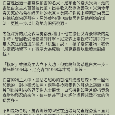
白宮還出過一隻寫暢銷書的名犬，是布希的愛犬米莉，她的
書是由女主人芭芭拉代筆，出書收入都捐為善款。米莉今年
春天死於布希在緬因州的老家。美國把狗戴上項圈是由第三
任總統傑佛遜引進，另外養狗須申請執照也是他創始的辦
法，更進一步以此為地方開拓稅源。
老謀深算的尼克森連狗都要利用。他在擔任艾森豪總統的副
手時，曾因收受禮物遭到抨擊。尼克森上電視時特別手抱一
隻人家送的西班牙獵犬「棋盤」說，「孩子愛這隻狗，我們
決定把牠留下。」觀眾大為感動，尼克森得以繼續當副總
統。
「棋盤」雖然為主人立下大功，但始終無緣踏進白宮一步。
牠死於1964年，尼克森到1968年才當上總統。
白宮的狗主人中，最惡名昭彰的首推前總統詹森。有一回他
和他的一對小獵犬拍照，兩手各拎兩隻狗的耳朵上鏡頭。照
片刊出後引來各界愛狗人士撻伐，白宮接到如雪片般指責詹
森對狗殘忍的來信，這些信甚至比批評他處理越戰不當的信
還要多。
不知是巧合嗎，詹森總統的聲望在這段時間直線滑落。直到