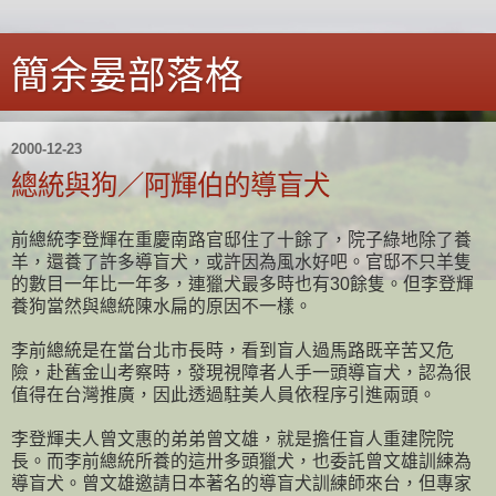
簡余晏部落格
2000-12-23
總統與狗／阿輝伯的導盲犬
前總統李登輝在重慶南路官邸住了十餘了，院子綠地除了養
羊，還養了許多導盲犬，或許因為風水好吧。官邸不只羊隻
的數目一年比一年多，連獵犬最多時也有30餘隻。但李登輝
養狗當然與總統陳水扁的原因不一樣。
李前總統是在當台北市長時，看到盲人過馬路既辛苦又危
險，赴舊金山考察時，發現視障者人手一頭導盲犬，認為很
值得在台灣推廣，因此透過駐美人員依程序引進兩頭。
李登輝夫人曾文惠的弟弟曾文雄，就是擔任盲人重建院院
長。而李前總統所養的這卅多頭獵犬，也委託曾文雄訓練為
導盲犬。曾文雄邀請日本著名的導盲犬訓練師來台，但專家