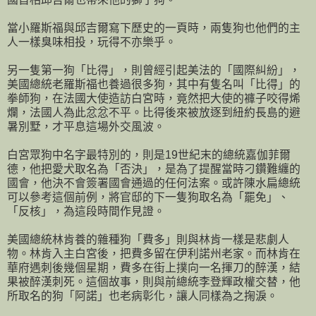
當小羅斯福與邱吉爾寫下歷史的一頁時，兩隻狗也他們的主
人一樣臭味相投，玩得不亦樂乎。
另一隻第一狗「比得」，則曾經引起美法的「國際糾紛」，
美國總統老羅斯福也養過很多狗，其中有隻名叫「比得」的
拳師狗，在法國大使造訪白宮時，竟然把大使的褲子咬得烯
爛，法國人為此忿忿不平。比得後來被放逐到紐約長島的避
暑別墅，才平息這場外交風波。
白宮眾狗中名字最特別的，則是19世紀末的總統嘉伽菲爾
德，他把愛犬取名為「否決」，是為了提醒當時刁鑽難纏的
國會，他決不會簽署國會通過的任何法案。或許陳水扁總統
可以參考這個前例，將官邸的下一隻狗取名為「罷免」、
「反核」，為這段時間作見證。
美國總統林肯養的雜種狗「費多」則與林肯一樣是悲劇人
物。林肯入主白宮後，把費多留在伊利諾州老家。而林肯在
華府遇刺後幾個星期，費多在街上撲向一名揮刀的醉漢，結
果被醉漢刺死。這個故事，則與前總統李登輝政權交替，他
所取名的狗「阿諾」也老病彰化，讓人同樣為之掬淚。