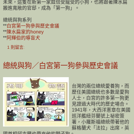
未來，這隻在新第一家庭倍受寵受的小狗，也將跟著陳水扁
搬進寬敞的官邸，成為「第一狗」。
總統與狗系列
**
白宮第一狗參與歷史會議
**
陳水扁家的honey
**
阿輝伯的導盲犬
1 則留言:
總統與狗／白宮第一狗參與歷史會議
台灣的兩位總統愛養狗，而
歷任美國總統也多數是愛狗
人士，白宮的許多第一狗更
見證過大時代的歷史場合。
1941年，大西洋憲章在美國
巡洋艦紐芬蘭號上祕密簽
署，小羅斯福總統帶著他的
蘇格蘭犬「法拉」出席，英
國首相邱吉爾也帶來他的獅子狗。