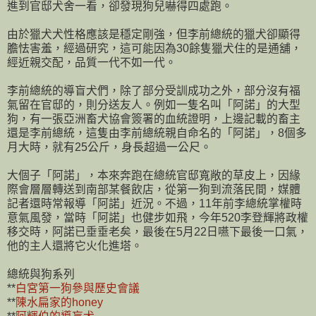
進到官邸犬舍一看，卻發現狗兒嚇得四處跑。
由於獵犬犬性格應該是穩定剛強，但李前總統的獵犬卻顯得
膽怯害羞，經過研究，這可能因為30餘隻獵犬住的是通舖，
經近親交配，品質一代不如一代。
李前總統的導盲犬們，除了部分受訓成功之外，部分沒有福
氣留在官邸的，則分送友人。例如一隻名叫「阿諾」的大型
狗，有一張亞洲畜犬協會簽署的血統證明，上邊記載的畜主
還是李前總統，這隻由李前總統親自命名的「阿諾」，8個多
月大時，就有25公斤，身長超過一公尺。
大個子「阿諾」，本來奔跑在總統官邸寬敞的草皮上，因緣
際會層層轉送到南部某餐飲店，從第一狗到流落民間，媒體
記者還時常報導「阿諾」近況。不過，11年前李總統掌權時
意氣風發，當時「阿諾」也健步如飛，今年520李登輝將政權
移交時，阿諾已垂垂老矣，最後在5月22日嚥下最後一口氣，
他的主人還將它火化進塔。
總統與狗系列
**
白宮第一狗參與歷史會議
**
陳水扁家的honey