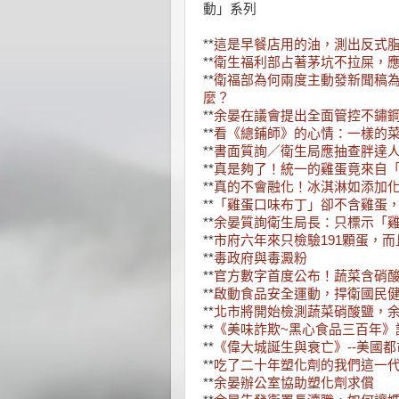
動」系列
**
這是早餐店用的油，測出反式
**
衛生福利部占著茅坑不拉屎，
**
衛福部為何兩度主動發新聞稿為
麼？
**
余晏在議會提出全面管控不鏽
**
看《總鋪師》的心情：一樣的
**
書面質詢／衛生局應抽查胖達
**
真是夠了！統一的雞蛋竟來自
**
真的不會融化！冰淇淋如添加
**
「雞蛋口味布丁」卻不含雞蛋
**
余晏質詢衛生局長：只標示「
**
市府六年來只檢驗191顆蛋，
**
毒政府與毒澱粉
**
官方數字首度公布！蔬菜含硝
**
啟動食品安全運動，捍衛國民
**
北市將開始檢測蔬菜硝酸鹽，
**
《美味詐欺~黑心食品三百年》
**
《偉大城誕生與衰亡》--美國
**
吃了二十年塑化劑的我們這一
**
余晏辦公室協助塑化劑求償