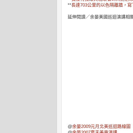
**
長達703公里的以色隔離牆，
延伸閱讀／余晏美國巡迴演講相
@
余晏2009元月北美巡迴路線圖
@
余晏2007夏天美東演講