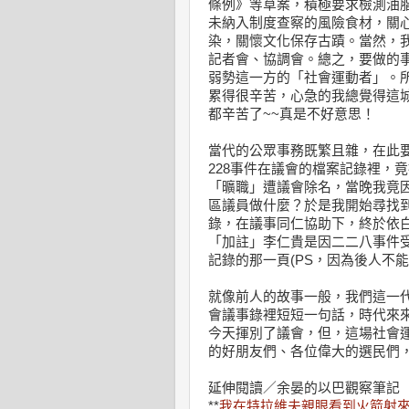
條例》等草案，積極要求檢測油
未納入制度查察的風險食材，關
染，關懷文化保存古蹟。當然，
記者會、協調會。總之，要做的
弱勢這一方的「社會運動者」。
累得很辛苦，心急的我總覺得這
都辛苦了~~真是不好意思！
當代的公眾事務既繁且雜，在此要
228事件在議會的檔案記錄裡，
「曠職」遭議會除名，當晚我竟
區議員做什麼？於是我開始尋找
錄，在議事同仁協助下，終於依白
「加註」李仁貴是因二二八事件
記錄的那一頁(PS，因為後人不
就像前人的故事一般，我們這一
會議事錄裡短短一句話，時代來
今天揮別了議會，但，這場社會
的好朋友們、各位偉大的選民們
延伸閱讀／余晏的以巴觀察筆記
**
我在特拉維夫親眼看到火箭射