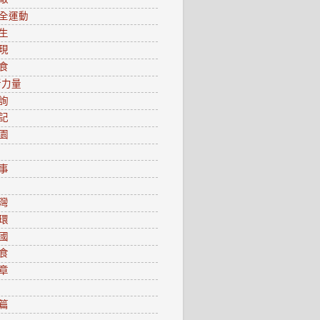
全運動
生
現
食
新力量
詢
記
園
事
灣
環
國
食
章
篇