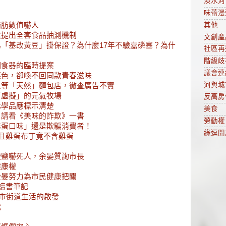
淡水河
味蕾漫
脂肪數值嚇人
其他
應提出全套食品抽測機制
文創產
「基改黃豆」掛保證？為什麼17年不驗嘉磷塞？為什
社區再
階級歧
鋼食器的臨時提案
議會連
菜色，卻喚不回同款青春滋味
河與城
人等「天然」麵包店，徹查廣告不實
「虛擬」的元氣牧場
反高房
化學品應標示清楚
美食
，請看《美味的詐欺》一書
勞動權
雞蛋口味」還是欺騙消費者！
綠逗開
而且雞蛋布丁竟不含雞蛋
酸鹽嚇死人，余晏質詢市長
健康權
余晏努力為市民健康把關
讀書筆記
都市街道生活的啟發
代