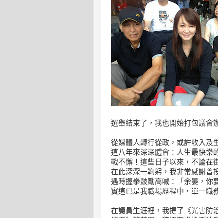
選舉結束了，我也開始打包議會
從媒體人轉行從政，或許收入及
這八年來深深體會：人生最快樂
戰不懈！這些日子以來，不論在
在此深深一鞠躬，我非常感謝曾
遇時握拳鼓勵高喊：「余晏，你
實這已是我職場歷程中，單一職
在議員生涯裡，我提了《光害防