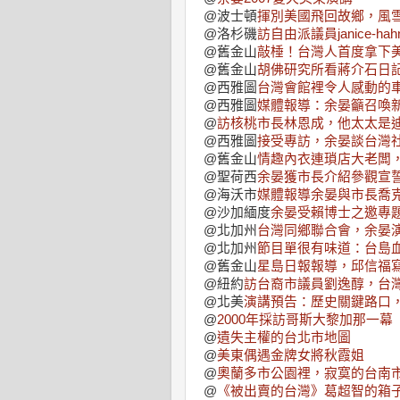
@波士頓
揮別美國飛回故鄉，風
@洛杉磯
訪自由派議員janice-h
@舊金山
敲棰！台灣人首度拿下
@舊金山
胡佛研究所看蔣介石日
@西雅圖
台灣會館裡令人感動的
@西雅圖
媒體報導：余晏籲召喚
@
訪核桃市長林恩成，他太太是
@西雅圖
接受專訪，余晏談台灣
@舊金山
情趣內衣連瑣店大老闆
@聖荷西
余晏獲市長介紹參觀宣
@海沃市
媒體報導余晏與市長喬
@沙加緬度
余晏受賴博士之邀專
@北加州
台灣同鄉聯合會，余晏
@北加州
節目單很有味道：台島
@舊金山
星島日報報導，邱信福
@紐約
訪台裔市議員劉逸醇，台
@北美
演講預告：歷史關鍵路口
@
2000年採訪哥斯大黎加那一幕
@
遺失主權的台北市地圖
@
美東偶遇金牌女將秋霞姐
@
奧蘭多市公園裡，寂寞的台南
@
《被出賣的台灣》葛超智的箱子