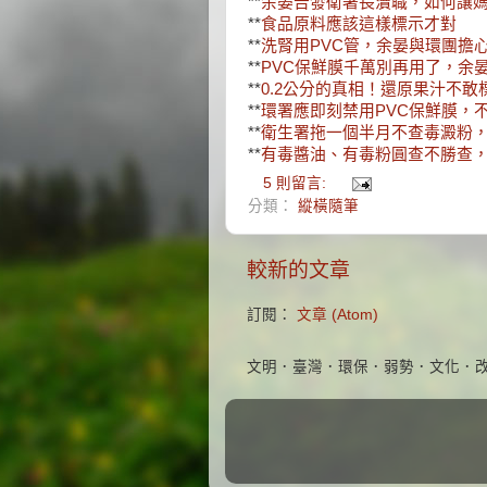
**
余晏告發衛署長瀆職，如何讓
**
食品原料應該這樣標示才對
**
洗腎用PVC管，余晏與環團擔
**
PVC保鮮膜千萬別再用了，余
**
0.2公分的真相！還原果汁不敢
**
環署應即刻禁用PVC保鮮膜，
**
衛生署拖一個半月不查毒澱粉
**
有毒醬油、有毒粉圓查不勝查
5 則留言:
分類：
縱橫隨筆
較新的文章
訂閱：
文章 (Atom)
文明．臺灣．環保．弱勢．文化．改變