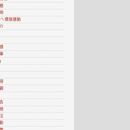
題
詢
0咱ㄟ價值運動
介
蹟
筆
g
得
觀
告
視
汪
動
敵