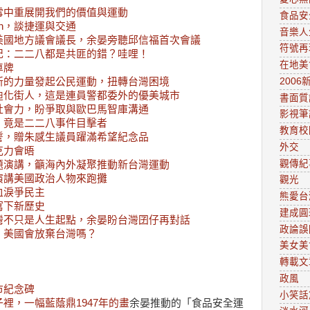
雪中重展開我們的價值與運動
食品安
ahn，談捷運與交通
音樂人
美國地方議會議長，余晏旁聽邱信福首次會議
符號再
記：二二八都是共匪的錯？哇哩！
在地美
車牌
新的力量發起公民運動，扭轉台灣困境
2006
迪化街人，這是連員警都委外的優美城市
書面質
社會力，盼爭取與歐巴馬智庫溝通
影視筆
，竟是二二八事件目擊者
教育校
誓，贈朱感生議員躍滿希望紀念品
外交
克力會晤
觀傳紀
題演講，籲海內外凝聚推動新台灣運動
演講美國政治人物來跑攤
觀光
血淚爭民主
熊愛台
寫下新歷史
建成圓
灣不只是人生起點，余晏盼台灣囝仔再對話
政論誤
，美國會放棄台灣嗎？
美女美
轉載文
政風
市紀念碑
小笑話
裡，一幅藍蔭鼎1947年的畫
余晏推動的「食品安全運