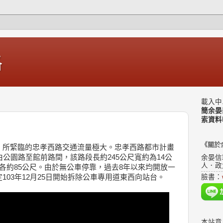
格
載入中.
簡余晏
索資料
《關於
，所緊臨的忠孝西路交通流量極大。忠孝西路都市計畫
由公園路至館前路間，該路段長約245公尺寬約為14公
余晏信
人．政
度各約85公尺。由於無公車停靠，過去8年以來均開放一
103年12月25日開始拆除公車專用道東西向站台。
臉書：
本站意