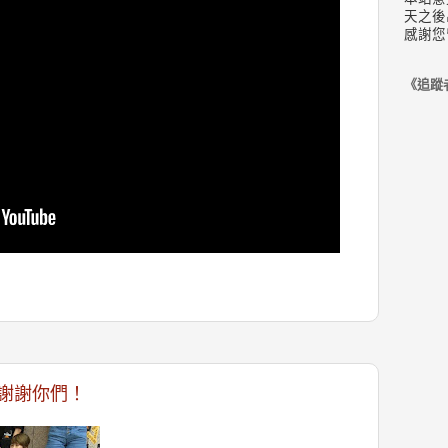
天之後
感謝您
《追蹤
謝謝你們！