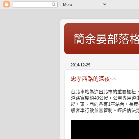
簡余晏部落
2014-12-29
忠孝西路的深夜~~
台北車站為進出北市的重要樞杻
道路­寬度約40公尺，公車專用道
尺­，東、西向各有1座站台，長
般­客車行駛並無管制。經評估決定