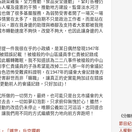
脂蔬菜雞蛋，全力推動「食品安全運動」，緊盯各種仍
心人權及違憲的干預，推動地方建設，監督淡水河汙
我也做了很多基層服務，為弱勢受害者開了一場又一場
事情實在太多了，我自期不只是政治工作者，而是站在
所以，跟在我身邊的助理與樁腳及支持者大家都被我拖
城市轉動速度不夠快，改變不夠大，也因此讓身邊的人
提一件我很在乎的小政績，是某日偶然發現1947年
竟被錯誤記載 ！被槍殺的中山區議員李仁貴被記錄成
因此輾轉難眠，我不知道該為二二八事件被槍殺的中山
到李仁貴議員的子孫希望能改掉二二八那一年的會議記
色恐怖受難資料證明，在1947年的議會大會記錄後方
受害辭世而非「曠職」，讓真正的史實能夠加註在錯誤
能更動前人的會議記錄，只好加註)！
代所做的一切努力，最終，也可能只是台北市議會的大
來去去，一切如夢幻泡影，只求俯仰無愧於心！雖然，
運動的改造仍未停止，唯願公義如江河滔滔，志同道合
，讓我們用不同的方式繼續努力地向前方奔跑吧！
《分類
節目紀
人權動
來，「鐵穹」升空攔截