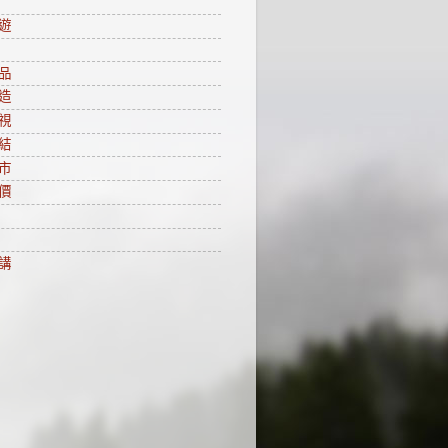
遊
品
造
視
結
市
價
講