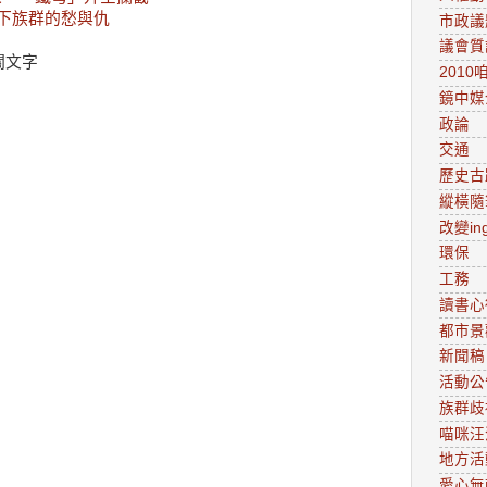
寫下族群的愁與仇
市政議
議會質
關文字
201
鏡中媒
政論
交通
歷史古
縱橫隨
改變in
環保
工務
讀書心
都市景
新聞稿
活動公
族群歧
喵咪汪
地方活
愛心無