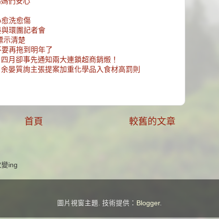
媽媽們安心
心愈洗愈傷
晏與環團記者會
標示清楚
不要再拖到明年了
，四月卻事先通知兩大連鎖超商銷燬！
，余晏質詢主張提案加重化學品入食材高罰則
首頁
較舊的文章
ing
圖片視窗主題. 技術提供：
Blogger
.