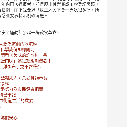
一年內再次違反者，並得廢止其營業或工廠登記證照，
全把關，而不是要求「反正人民不會一天吃很多冰，所
解惑並要求標示明確清楚。
品安全運動》發起一場飲食革命~
人想吃這剩的冰淇淋
明化學成份即應開罰
，請看《美味的詐欺》一書
雞蛋口味」還是欺騙消費者！
而且雞蛋布丁竟不含雞蛋
酸鹽嚇死人，余晏質詢市長
健康權
余晏努力為市民健康把關
讀書筆記
都市街道生活的啟發
代
媽媽們安心