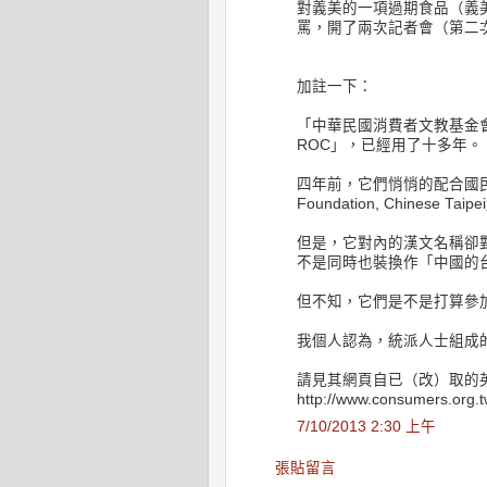
對義美的一項過期食品（義
罵，開了兩次記者會（第二
加註一下：
「中華民國消費者文教基金會」的英
ROC」，已經用了十多年。
四年前，它們悄悄的配合國民黨
Foundation, Chinese Taip
但是，它對內的漢文名稱卻
不是同時也裝換作「中國的
但不知，它們是不是打算參
我個人認為，統派人士組成
請見其網頁自已（改）取的
http://www.consumers.org.t
7/10/2013 2:30 上午
張貼留言