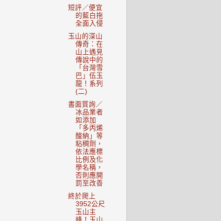
短評／便宜
的藍白拖
全面入侵
玉山的深山
傳奇：在
山上遇見
傳說中的
「台灣雪
巴」伍玉
龍！系列
(二)
書面質詢／
冰品業者
如添加
「多丙烯
酸納」等
粘稠劑，
依法應標
比例及化
學名稱，
否則應開
罰至改善
終於爬上
3952公尺
玉山主
峰！玉山