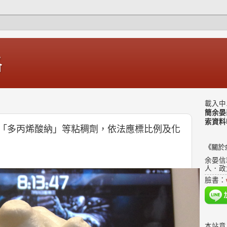
格
載入中.
簡余晏
索資料
「多丙烯酸納」等粘稠劑，依法應標比例及化
《關於
余晏信
人．政
臉書：
本站意