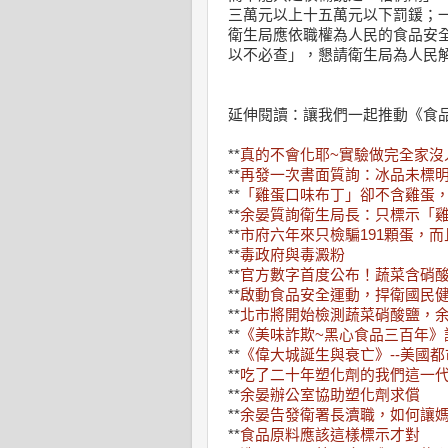
三萬元以上十五萬元以下罰鍰；
衛生局應依職權為人民的食品安
以不必查」，懇請衛生局為人民
延伸閱讀：讓我們一起推動《食
**
真的不會化耶~實驗做完全家沒
**
再發一次書面質詢：冰品未標
**
「雞蛋口味布丁」卻不含雞蛋
**
余晏質詢衛生局長：只標示「
**
市府六年來只檢騙191顆蛋，
**
毒政府與毒澱粉
**
官方數字首度公布！蔬菜含硝
**
啟動食品安全運動，捍衛國民
**
北市將開始檢測蔬菜硝酸鹽，
**
《美味詐欺~黑心食品三百年》
**
《偉大城誕生與衰亡》--美國
**
吃了二十年塑化劑的我們這一
**
余晏辦公室協助塑化劑求償
**
余晏告發衛署長瀆職，如何讓
**
食品原料應該這樣標示才對