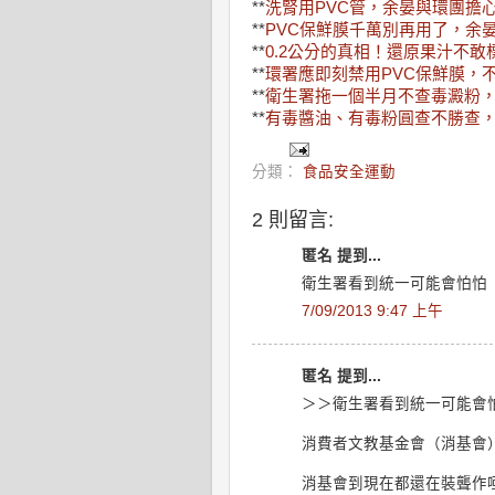
**
洗腎用PVC管，余晏與環團擔
**
PVC保鮮膜千萬別再用了，余
**
0.2公分的真相！還原果汁不敢
**
環署應即刻禁用PVC保鮮膜，
**
衛生署拖一個半月不查毒澱粉
**
有毒醬油、有毒粉圓查不勝查
分類：
食品安全運動
2 則留言:
匿名 提到...
衛生署看到統一可能會怕怕
7/09/2013 9:47 上午
匿名 提到...
＞＞衛生署看到統一可能會
消費者文教基金會（消基會
消基會到現在都還在裝聾作