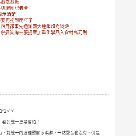
心愈洗愈傷
晏與環團記者會
標示清楚
不要再拖到明年了
，四月卻事先通知兩大連鎖超商銷燬！
，余晏質詢主張提案加重化學品入食材高罰則
怕怕＜＜
）看到統一更是會怕！
啞，對統一的這種塑膠冰淇淋，一點聲音也沒有。倒是