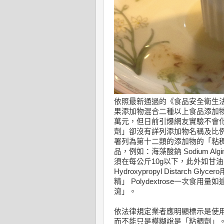
依照最新通過的《食品安全衛生法
果添加物混合二種以上食品添加物
萬元，但日前引爆網友實驗不會
劑」卻沒有詳列添加物名稱及比
署列為第十二類的添加物的「粘稠
品，例如：海藻酸鈉 Sodium Algina
須在每公斤10g以下，此外如甘油二澱粉
Hydroxypropyl Distarc
精」 Polydextrose一次
瀉」。
依法律規定業者應明顯標示是使
而不能只是模糊說是「粘稠劑」