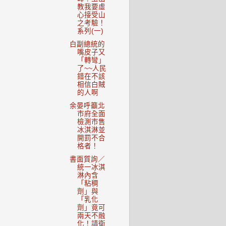
教我要虛
心接受山
之考驗！
系列(一)
白副總統的
嘴皮子又
「轉彎」
了~~人民
錯在不該
相信白賊
的人啊
余晏呼籲北
市府全面
檢測市售
冰淇淋並
開罰不合
格者！
書面質詢／
統一冰淇
淋內含
「粘稠
劑」與
「乳化
劑」竟可
兩天不融
化！請衛