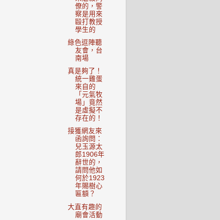
僚的，警
察是用來
毆打教授
學生的
綠色逗陣聽
友會，台
南場
真是夠了！
統一雞蛋
來自的
「元氣牧
場」竟然
是虛擬不
存在的！
接獲網友來
函詢問：
兒玉源太
郎1906年
辭世的，
請問他如
何於1923
年賜樹心
匾額？
大直有趣的
廟會活動