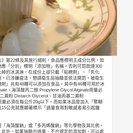
》第22條及其施行細則，食品應標明主成分比例，如
應「分別」標明「添加物」名稱。否則可罰款達300
化掉的冰淇淋，在成份上卻只載「粘稠劑」、「乳化
例。已涉嫌違法，懇請衛生局抽驗並依法開罰。被衛生
劑」共有48種可以添加在食品，其中有46種可用於冰
te、海藻酸丙二醇 Propylene Glycol Alginate用量必
 Distarch Glycerol、甘油丙基二澱粉
h Glycero用量必須在每公斤20g以下。而如果冰品是加入「聚糊
食用量如逾15公克就應顯著標示「過量食用對敏感者易引起腹
用「海藻酸鈉」或「多丙烯酸鈉」等化學物及其比例，
。此外，如果抽驗出過量、不合規定的添加劑，可以處