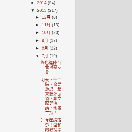
►
2014
(94)
▼
2013
(217)
►
12月
(8)
►
11月
(13)
►
10月
(23)
►
9月
(17)
►
8月
(22)
▼
7月
(19)
綠色逗陣台
北場聽友
會
明天下午二
點，余晏
邀您一起
來聽鄭弘
儀、鄭文
龍等演
講，余晏
主持！
江宜樺講清
楚！溫和
的教授學