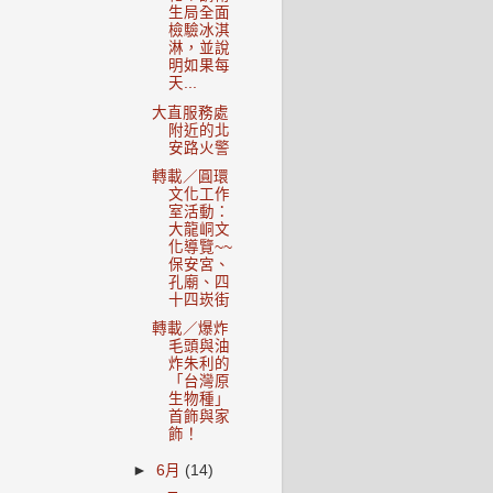
生局全面
檢驗冰淇
淋，並說
明如果每
天...
大直服務處
附近的北
安路火警
轉載／圓環
文化工作
室活動：
大龍峒文
化導覽~~
保安宮、
孔廟、四
十四崁街
轉載／爆炸
毛頭與油
炸朱利的
「台灣原
生物種」
首飾與家
飾！
►
6月
(14)