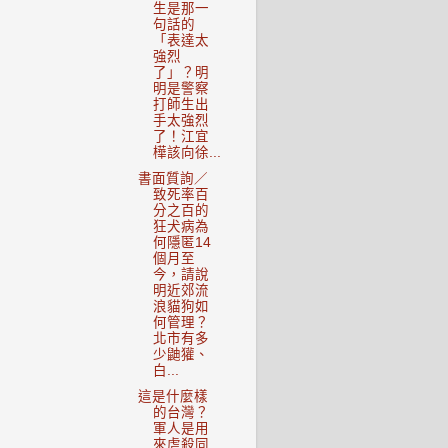
生是那一
句話的
「表達太
強烈
了」？明
明是警察
打師生出
手太強烈
了！江宜
樺該向徐...
書面質詢／
致死率百
分之百的
狂犬病為
何隱匿14
個月至
今，請說
明近郊流
浪貓狗如
何管理？
北市有多
少鼬獾、
白...
這是什麼樣
的台灣？
軍人是用
來虐殺同