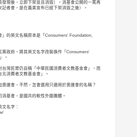
美發現後，立即下架並且消毀），消基會公開的一罵再
次記者會，是在義美宣布已經下架消毀之後）。
文名稱原本是「Consumers' Foundation,
政府，將其英文名字改裝換作「Consumers'
ei」。
對台灣民眾仍自稱「中華民國消費者文教基金會」，而
台北消費者文教基金會」。
加奧運會，不然，怎會選用只適用於奧運會的名稱？
的消基會，是國共的軟性外圍團體。
英文名字：
w/