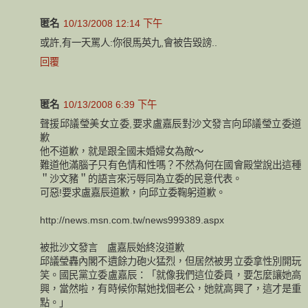
匿名
10/13/2008 12:14 下午
或許,有一天罵人:你很馬英九,會被告毀謗..
回覆
匿名
10/13/2008 6:39 下午
聲援邱議瑩美女立委,要求盧嘉辰對沙文發言向邱議瑩立委道
歉
他不道歉，就是跟全國未婚婦女為敵～
難道他滿腦子只有色情和性嗎？不然為何在國會殿堂說出這種
＂沙文豬＂的語言來污辱同為立委的民意代表。
可惡!要求盧嘉辰道歉，向邱立委鞠躬道歉。
http://news.msn.com.tw/news999389.aspx
被批沙文發言 盧嘉辰始終沒道歉
邱議瑩轟內閣不遺餘力砲火猛烈，但居然被男立委拿性別開玩
笑。國民黨立委盧嘉辰：「就像我們這位委員，要怎麼讓她高
興，當然啦，有時候你幫她找個老公，她就高興了，這才是重
點。」