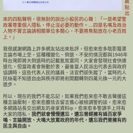
晨
貼
出
來的四點聲明，很無耐的說出小股民的心聲：「一是希望警
政署尊重個人隱私，停止沒必要的動作。…四是名嘴及政治
人物不實言論請相關單位多關心，不要將焦點放在小老百姓
上。」
我很感謝網路上許多網友站出來批評，但愈來愈多陰影籠罩
言論市場上空，這種種變化、倒退、不安的情況都與1946年
時台灣即將大倒退時的記載氣氛雷同，大家會發現社會快速
退化，但當政者會無動於衷，最後當人民派出代表去與政府
協調時，這些代表人民的議員、法官們卻失蹤了，當時的人
民絲毫不知道自由與秩序即將剎間翻轉到四萬元換一元的大
退步。
所以，現在的我們不能忘記，如果我們愈來愈不敢去聲援這
種言論壓制，愈來愈膽怯去留言擔心被檢調警約談，愈來愈
多網路站長交出網友的身家資料ip，愈來愈多警調手上持有
大家的隱私，
我們就會慢慢遺忘，遺忘曾經擁有過百家爭
鳴、言論開放、大鳴大放罵政府的年代，遺忘我們曾擁有的
民主與自由。