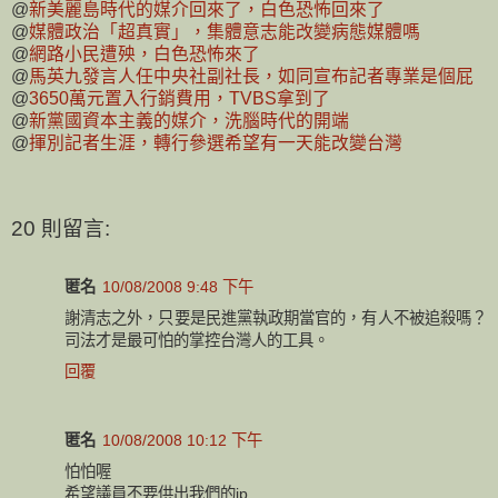
@
新美麗島時代的媒介回來了，白色恐怖回來了
@
媒體政治「超真實」，集體意志能改變病態媒體嗎
@
網路小民遭殃，白色恐怖來了
@
馬英九發言人任中央社副社長，如同宣布記者專業是個屁
@
3650萬元置入行銷費用，TVBS拿到了
@
新黨國資本主義的媒介，洗腦時代的開端
@
揮別記者生涯，轉行參選希望有一天能改變台灣
20 則留言:
匿名
10/08/2008 9:48 下午
謝清志之外，只要是民進黨執政期當官的，有人不被追殺嗎？
司法才是最可怕的掌控台灣人的工具。
回覆
匿名
10/08/2008 10:12 下午
怕怕喔
希望議員不要供出我們的ip