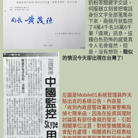
奶粉等關鍵字交談，
伺服器立刻會把電話
身份文字全部蒐集存
下來，兩個月就監控
了4萬4千名16萬6千
筆「違規」訊息。這
種白色恐怖的感覺真
令人毛骨聳然，但
是，沒有想到，
類似
的情況今天卻出現在台灣了!
左圖是Mobile01系統管理員昨天
貼出去的系統公告，內容是：
「收到內政部警政署刑事警察局
偵七隊來函，因為在投資與理財
討論區有部份會員的發言，引起
相關單位注意，對檢警機關來函
會配合處理，相關資料已經寄給