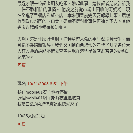
最近才跟一位記者朋友吃飯，聊起此事。這位記者朋友告訴我
一件不敢相信的事情。 他說之前從市場上回收的毒奶粉，現
在全進了早餐店和紅茶店。本來蘋果前幾天要報導此事，居然
收到政府部門的封口令，恐嚇不得對此事件再追究下去。其他
幾家媒體都也都有被知會。
天啊，這是什麼社會啊。這種草皆人命的事居然還會發生，而
且還不准媒體報導。我們又回到白色恐怖的年代了嗎？各位大
大有興趣的話能不能去查查看現在這些早餐店紅茶店的奶粉是
哪來的。
回覆
匿名
10/21/2008 6:51 下午
我在mobile01發言也被停權
這個mobile01網可能有被匪區收買
我想白(紅)色恐怖應該很快就來了
10/25大家加油
回覆