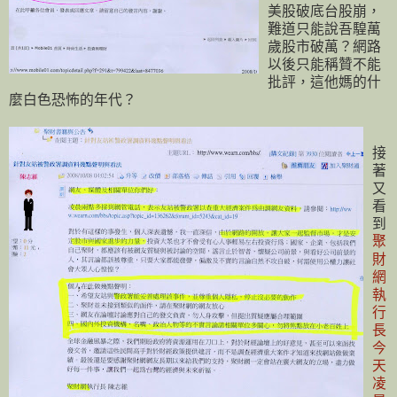
美股破底台股崩，
難道只能說吾騜萬
歲股市破萬？網路
以後只能稱贊不能
批評，這他媽的什
麼白色恐怖的年代？
接
著
又
看
到
聚
財
網
執
行
長
今
天
凌