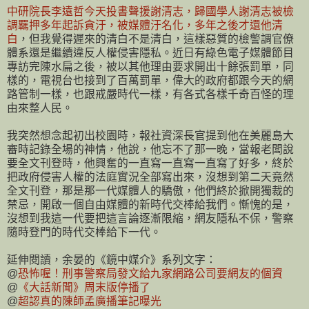
中研院長李遠哲今天投書聲援謝清志，歸國學人謝清志被檢
調羈押多年起訴貪汙，被媒體汙名化，多年之後才還他清
白
，但我覺得遲來的清白不是清白，這樣惡質的檢警調官僚
體系還是繼續違反人權侵害隱私。近日有綠色電子媒體節目
專訪完陳水扁之後，被以其他理由要求開出十餘張罰單，同
樣的，電視台也接到了百萬罰單，偉大的政府都跟今天的網
路管制一樣，也跟戒嚴時代一樣，有各式各樣千奇百怪的理
由來整人民。
我突然想念起初出校園時，報社資深長官提到他在美麗島大
審時記錄全場的神情，他說，他忘不了那一晚，當報老闆說
要全文刊登時，他興奮的一直寫一直寫一直寫了好多，終於
把政府侵害人權的法庭實況全部寫出來，沒想到第二天竟然
全文刊登，那是那一代媒體人的驕傲，他們終於掀開獨裁的
禁忌，開啟一個自由媒體的新時代交棒給我們。慚愧的是，
沒想到我這一代要把這言論逐漸限縮，網友隱私不保，警察
隨時登門的時代交棒給下一代。
延伸閱讀，余晏的《鏡中媒介》系列文字：
@
恐怖喔！刑事警察局發文給九家網路公司要網友的個資
@
《大話新聞》周末版停播了
@
超認真的陳師孟廣播筆記曝光