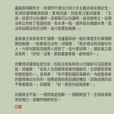
盧嘉辰明顯失言，卻渾然不覺自己有沙文主義歧視未婚女性，
氣得邱議瑩皺眉臭臉，當場抗議。民進黨立委邱議瑩：「主
席，這我可以抗議吧，這個我可以抗議吧，說找個老公，這裡
沒老公的除了我還有誰，有水準一點，還停留在鄉鎮水準，我
沒有結婚沒有犯法啊，為什麼要這樣講。」
委員會主席吳育昇忙緩頰，但盧嘉辰卻一副好像發生的事情都
跟他無關，一點歉意也沒有。邱議瑩：「我未婚沒有妨礙任何
人，什麼叫幫我找個男人就好了，這什麼話啊！」國民黨立委
吳育昇：「好啦，沒事，那就盡量尊重，避免暗示。」
也難怪邱議瑩這麼生氣，因為主席吳育昇10分鐘前可沒這麼客
氣。邱議瑩：「這些人全部都是來幫你護航的，全部都是來幫
你擦屁股的。」吳育昇：「你不要對國民黨籍的，內政委員會
的委員做出任何的，說擦屁股拍馬屁講這種話，因為這樣的話
不尊重委員。」邱議瑩：「好，那這句話我道歉。」
同樣發言不當，一個得當庭道歉，一個輕輕放下，主席執事看
來有魄力，卻顯然親疏有別。
回覆