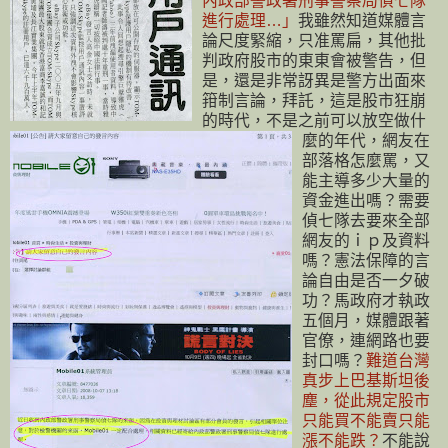
內政部警政署刑事警察局偵七隊
進行處理…」
我雖然知道媒體言
論尺度緊縮，只准罵扁，其他批
判政府股市的東東會被警告，但
是，還是非常訝異是警方出面來
箝制言論，拜託，這是股市狂崩
的時代，不是之前可以放空做什
麼的年代，網友在
部落格怎麼罵，又
能主導多少大量的
資金進出嗎？需要
偵七隊去要來全部
網友的ｉｐ及資料
嗎？憲法保障的言
論自由是否一夕破
功？馬政府才執政
五個月，媒體跟著
官僚，連網路也要
封口嗎？
難道台灣
真步上巴基斯坦後
塵，從此規定股市
只能買不能賣只能
漲不能跌？
不能說