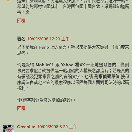
這是什麼爛政府，民進黨要多加油，縣市長選舉要選好一點。
希望能夠鄉村包圍城市，台灣國包圍中國台北，讓螞騜知道厲
害。哀..
回覆
匿名
10/09/2008 12:20 上午
以下是我在 Funp 上的留言，轉過來提供大家從另一個角度來
思考。
倒是覺得
Mobile01
跟
Yahoo 楊XX
一般地蠻隨便的。僅刑
事局要求配合就提供連一點起碼的人權概念都沒有；若是真的
有爭議及犯罪事實之虞的言論文字，也請
刑事偵察單位
按程
序請法官裁定合宜的搜索程序以保障每個人面對司法時的起碼
權利。
*粗體字部分為修改增加的部分。
回覆
Greenlite
10/09/2008 5:29 上午