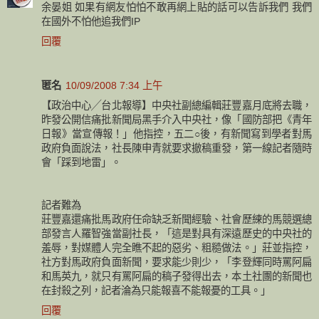
余晏姐 如果有網友怕怕不敢再網上貼的話可以告訴我們 我們
在國外不怕他追我們IP
回覆
匿名
10/09/2008 7:34 上午
【政治中心╱台北報導】中央社副總編輯莊豐嘉月底將去職，
昨發公開信痛批新聞局黑手介入中央社，像「國防部把《青年
日報》當宣傳報！」他指控，五二○後，有新聞寫到學者對馬
政府負面說法，社長陳申青就要求撤稿重發，第一線記者隨時
會「踩到地雷」。
記者難為
莊豐嘉還痛批馬政府任命缺乏新聞經驗、社會歷練的馬競選總
部發言人羅智強當副社長，「這是對具有深遠歷史的中央社的
羞辱，對媒體人完全瞧不起的惡劣、粗糙做法。」莊並指控，
社方對馬政府負面新聞，要求能少則少，「李登輝同時罵阿扁
和馬英九，就只有罵阿扁的稿子發得出去，本土社團的新聞也
在封殺之列，記者淪為只能報喜不能報憂的工具。」
回覆