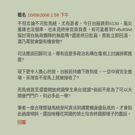
匿名
10/09/2008 1:58 下午
不但言論不可批馬統，尤有甚者，今日台股跌到5130、風災
重建也沒個準、也未見終殃官員負責，有可能看到TvBullShit
探討現在執政團隊的無能嗎?還是終日批扁，景氣立即回溫、
瀆乃菁就會變有機食物?
司法應該回歸司法，哪有這麼多政治名嘴在電視上討論辦案進
度?
現下更令人擔心的是，台股若持續下跌到底，一旦中資完全進
場，呆灣豈不是馬上就被接收了?
而馬統甚至還要開放終國學生來台就讀?倘若不是為了可以大
開後門門戶，何必多此一舉?
筆者一度合理懷疑馬統是阿貢派到講驚幗身邊臥底的，才會如
此過度傾斜，還說啥種花冥國的領土包含終國那樣子的蠢話。
回覆