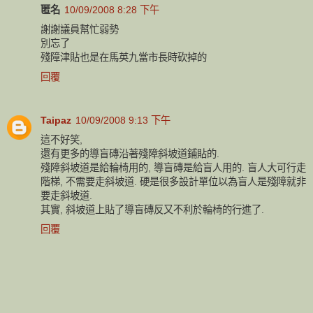
匿名
10/09/2008 8:28 下午
謝謝議員幫忙弱勢
別忘了
殘障津貼也是在馬英九當市長時砍掉的
回覆
Taipaz
10/09/2008 9:13 下午
這不好笑,
還有更多的導盲磚沿著殘障斜坡道鋪貼的.
殘障斜坡道是給輪椅用的, 導盲磚是給盲人用的. 盲人大可行走
階梯, 不需要走斜坡道. 硬是很多設計單位以為盲人是殘障就非
要走斜坡道.
其實, 斜坡道上貼了導盲磚反又不利於輪椅的行進了.
回覆