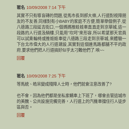
匿名
10/09/2008 7:14 下午
其實不只有導盲磚的問題,從馬市長到郝大條,人行道對視障朋
友的不友善,同樣對有小BABY的家庭不方便,簡單舉個例子,從
八德路三段延吉街口,一個媽媽推娃娃車直直走到京華城,這一
段路的人行道及騎樓,只能用"坎坷"來形容,所以希望那天官員
可以試乘輪椅或推娃娃車從八德路三段走到京華城,來體驗一
下台北市偉大的人行道建設,其實對這個連馬路都舖不平的政
府,要求他們把人行道搞好似乎太刁難他們了.唉~~
回覆
匿名
10/09/2008 7:25 下午
等馬統、皓呆變成殘障人士時，他們就會注意改善了?
也不會，因為他們都是坐私家轎車上下班了，哪會去管這城市
的美醜、公共設施完備完善，人行道上的汽機車擋住行人徒步
區與否。
回覆