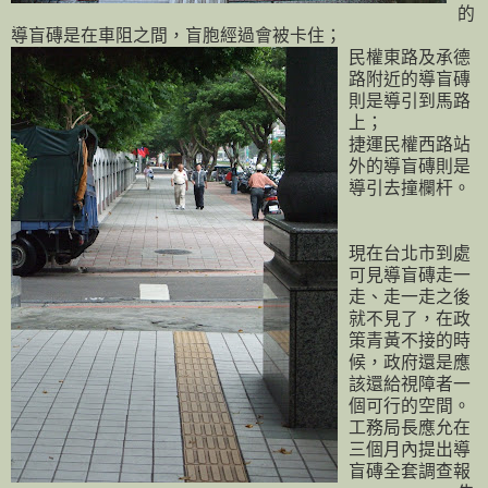
的
導盲磚是在車阻之間，盲胞經過會被卡住；
民權東路及承德
路附近的導盲磚
則是導引到馬路
上；
捷運民權西路站
外的導盲磚則是
導引去撞欄杆。
現在台北市到處
可見導盲磚走一
走、走一走之後
就不見了，在政
策青黃不接的時
候，政府還是應
該還給視障者一
個可行的空間。
工務局長應允在
三個月內提出導
盲磚全套調查報