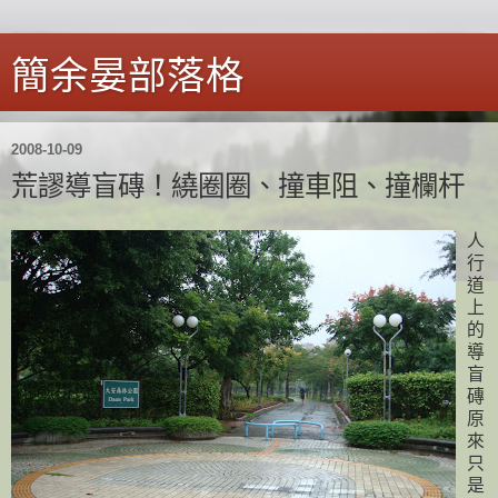
簡余晏部落格
2008-10-09
荒謬導盲磚！繞圈圈、撞車阻、撞欄杆
人
行
道
上
的
導
盲
磚
原
來
只
是