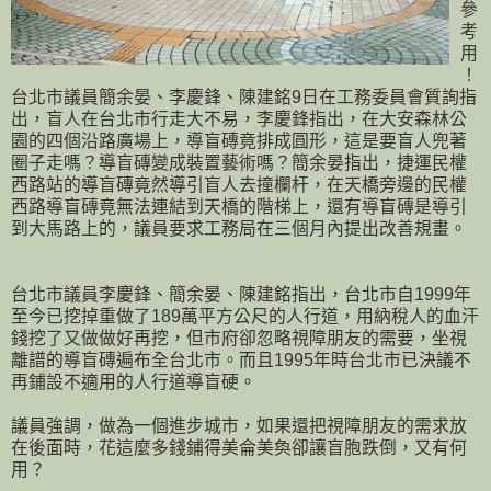
參
考
用
！
台北市議員簡余晏、李慶鋒、陳建銘9日在工務委員會質詢指
出，盲人在台北市行走大不易，李慶鋒指出，在大安森林公
園的四個沿路廣場上，導盲磚竟排成圓形，這是要盲人兜著
圈子走嗎？導盲磚變成裝置藝術嗎？簡余晏指出，捷運民權
西路站的導盲磚竟然導引盲人去撞欄杆，在天橋旁邊的民權
西路導盲磚竟無法連結到天橋的階梯上，還有導盲磚是導引
到大馬路上的，議員要求工務局在三個月內提出改善規畫。
台北市議員李慶鋒、簡余晏、陳建銘指出，台北市自1999年
至今已挖掉重做了189萬平方公尺的人行道，用納稅人的血汗
錢挖了又做做好再挖，但市府卻忽略視障朋友的需要，坐視
離譜的導盲磚遍布全台北市。而且1995年時台北市已決議不
再鋪設不適用的人行道導盲硬。
議員強調，做為一個進步城市，如果還把視障朋友的需求放
在後面時，花這麼多錢鋪得美侖美奐卻讓盲胞跌倒，又有何
用？