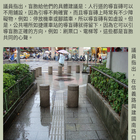
議員指出，盲胞給他們的具體建議是：人行道的導盲磚可以
不用鋪設，因為引導不夠確實，而且導盲磚上時常有不少障
礙物，例如：停放機車或腳踏車，所以導盲磚有如虛設。但
是，公共場所如捷運車站的導盲磚就得留下，因為它可以引
導盲胞正確的方向，例如：刷票口、電梯等，這些都是盲胞
共同的心聲。
議
員
指
出
，
在
信
義
路
與
建
國
南
路
口