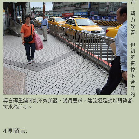
告
，
努
力
改
善
，
但
初
步
挖
掉
不
合
宜
的
導盲磚重鋪可能不夠美觀，議員要求，建設還是應以弱勢者
需求為前提。
4 則留言: