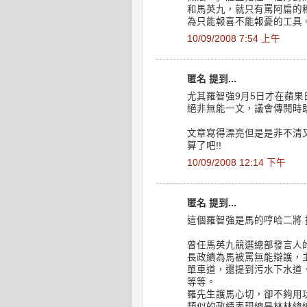
和馬英九，就只有罵阿扁的
為只能報喜不能報憂的工具
10/09/2008 7:54 上午
匿名 提到...
尤其羅智強9月5日才在蘋
絕非無能一文，議會傳閱時
文章寫得漂亮但是是非不清又
算了吧!!
10/09/2008 12:14 下午
匿名 提到...
這個羅智強是馬的哼哈二將
曾任馬英九競選總部發言人
長政績為馬被罵無能辯護，
單車道，還提到污水下水道
等等。
羅先生護馬心切，卻不夠用
類似的政績表現總是林林總