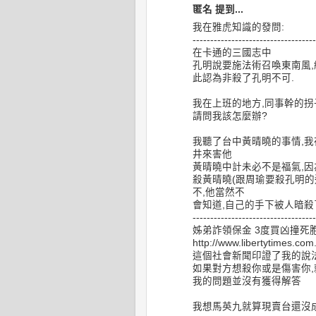
匿名 提到...
我在雅虎知識的發問:
-----------------------------------
在卡通的三國志中
孔明說要施法術召喚東南風,
此認為非殺了孔明不可.
我在上班的地方,同事幹的拐
請問我該怎麼辦?
我聽了台中黃晴曉的事情,我
井來害他
黃晴曉中計未必不是福氣,因
殺黃晴曉(跟周瑜要殺孔明的
不,他當然不
會知道,自己的手下被人暗殺
-----------------------------------
姊弟詐領保金 3度買凶撞死
http://www.libertytimes.co
這個社會新聞印證了我的說
如果對方想殺你或是傷害你,
我的問題並沒有獲得解答
我想馬英九就算現賣台還沒