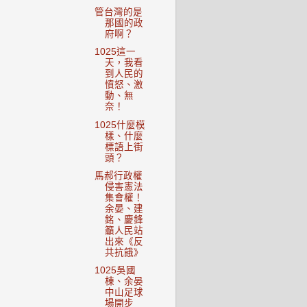
管台灣的是
那國的政
府啊？
1025這一
天，我看
到人民的
憤怒、激
動、無
奈！
1025什麼模
樣、什麼
標語上街
頭？
馬郝行政權
侵害憲法
集會權！
余晏、建
銘、慶鋒
籲人民站
出來《反
共抗餓》
1025吳國
棟、余晏
中山足球
場開步