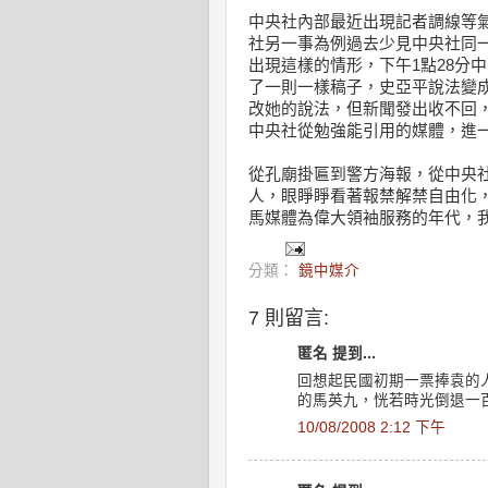
中央社內部最近出現記者調線等
社另一事為例過去少見中央社同一
出現這樣的情形，下午1點28分
了一則一樣稿子，史亞平說法變
改她的說法，但新聞發出收不回
中央社從勉強能引用的媒體，進
從孔廟掛匾到警方海報，從中央
人，眼睜睜看著報禁解禁自由化
馬媒體為偉大領袖服務的年代，
分類：
鏡中媒介
7 則留言:
匿名 提到...
回想起民國初期一票捧袁的
的馬英九，恍若時光倒退一
10/08/2008 2:12 下午