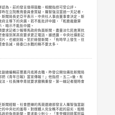
祥認為，莊的發言值得鼓勵，相關指控可受公評。
等昨在立院教育委員會質疑，羅智強沒當過一天記者，
，新聞局長史亞平表示，中央社人事由董事會決定，新
政府主導下的央廣，若不能批評中國，「乾脆裁撤算
示、暗示不能批中國。
頭要求記者少報導馬政府負面新聞，盡量淡化民進黨抗
更會接到某高官要求更正電話。據透露，中央社攝影記
照片，也被封殺。至於綠營新聞，「有時早上發生，往
還會告誡，綠委口水戰的稿不要太多。
社副總編輯莊豐嘉月底將去職，昨發公開信痛批新聞局
部把《青年日報》當宣傳報！」他指控，五二○後，有
說法，社長陳申青就要求撤稿重發，第一線記者隨時會
乏新聞經驗、社會歷練的馬競選總部發言人羅智強當副
史的中央社的羞辱，對媒體人完全瞧不起的惡劣、粗糙
馬政府負面新聞，要求能少則少，「李登輝同時罵阿扁