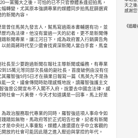
年520一黨獨大之後，可怕的已不只官僚體系逢迎拍馬，
天之後
大幅轉變，尤其原本強調專業的媒體同步拍馬屁篩選資
感謝您
聽的新聞內容。
《追蹤
歷是曾任馬英九發言人，幫馬寫過兩本書輔選有功，並
學歷均為法律，他沒有當過一天的記者，更不是新聞傳
踐踏新聞專業，讓江河日下，成為政府置入行銷廣告角
，以前兩蔣時代至少還會找資深新聞人當白手套，馬皇
副社長至少要跑過新聞在報社主導新聞或編務，有專業
2到15萬元等同部次長級的副社長，首度破例由沒有任
其羅智強9月5日才在蘋果日報寫一篇《馬英九不是孫
無能一文，議會傳閱時助理感慨地說，讀羅智強護主文
羅智強曾公開宣布不入閣不入府，說要去中國念法律，感
當時社會一片美譽，今天才知道講是一回事，馬上好是
、為政治服務取代專業的同時，羅智強這項人事命令如
管踐踏如無物，馬政府等於正式昭告社會，記者有新聞
言才是中央社人事重點，媒體人誰還還在乎中立客觀的
元開放的社會可能因此隨之進入壓迫與掌控的年代。