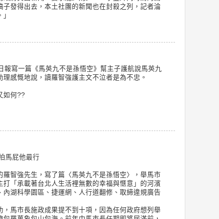
稿子發得出去，本土社團的新聞也在封殺之列，記者淪
。」
果日報寫一篇《馬英九不是孫悟空》幫主子護航說馬英九
助理感慨地說，讀羅智強護主文不泣者是為不忠。
如何??
 拍馬屁他最行
的羅智強先生，寫了篇〈馬英九不是孫悟空〉，舉馬市
主打「承載著台北人生活裡無數的幸福與愜意」的河濱
、內湖科學園區、捷運網、人行道翻修、取締違規廣告
功，馬市長施政成果提不到十項，因為任何政府想列舉
總包羅萬象包山包海。前年中馬市長任期即將屆滿前，