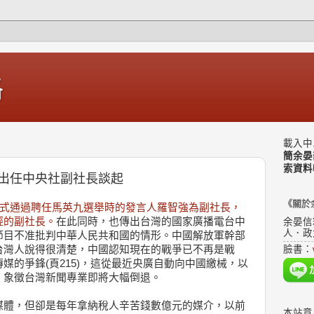
格
載入中.
簡余晏
索資料
出任中央社副社長談起
《關於
正式通過聘任馬英九選舉時的發言人羅智強為副社長，
輕的副社長。
在此同時，也傳出台灣的國家廣播電台中
余晏信
人．政
節目不准批判中華人民共和國的情形。中國解放軍幹部
台灣人說得很清楚，中國認知現在的戰爭已不再是戰
臉書：
媒的爭鋒(頁215)，這從最近央廣自動向中國繳械，以
，象徵台灣新聞專業即將大幅倒退。
媒體，但卻是每年拿納稅人辛苦錢數億元的媒介，以前
本站意