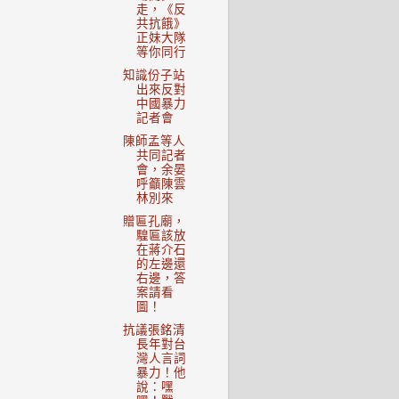
走，《反
共抗餓》
正妹大隊
等你同行
知識份子站
出來反對
中國暴力
記者會
陳師孟等人
共同記者
會，余晏
呼籲陳雲
林別來
贈匾孔廟，
騜匾該放
在蔣介石
的左邊還
右邊，答
案請看
圖！
抗議張銘清
長年對台
灣人言詞
暴力！他
說：嘿