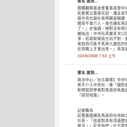
匿名 提到...
媒體觀察基金會董事長管中
民進黨立委張花冠、潘孟安
接中央社副社長明顯是酬庸
聞局不會介入。張也痛批馬
了。」史強調，絕對沒有明
據指出，中央社高層多次口
爭，若寫新聞局方向不對，
者拍到可能令馬英九尷尬的
往到晚上才會出來。」長官
10/09/2008 7:53 上午
匿名 提到...
政治中心╱台北報導】中央
黑手介入中央社，像「國防
新聞寫到學者對馬政府負面
「踩到地雷」。
記者難為
莊豐嘉還痛批馬政府任命缺
社長，「這是對具有深遠歷
做法。」莊並指控，社方對