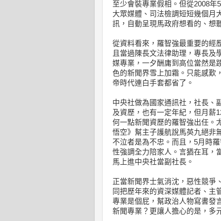
至少會裝專業假相。但從2008
大眾媒體、司法檢調短短幾個月
訊，自動呈現馬政府想看的、想
從資料看來，羅智強最重要的經
且當過陳長文法律助理，專長及
媒專業，一夕酬庸到高位當然是
色的新聞界雪上加霜。只能感歎
帝時代連白手套都省了。
中央社做為國家通訊社，社長、
及資歷，也有一定年紀，但月薪1
何一點新聞資歷的羅智強出任。尤
悟空》幫主子護航說馬英九絕非
不泣者是為不忠。而且，5月時
性強調全力陪家人。言猶在耳，
馬上進中央社當副社長。
正當新聞界士氣消沈，惡性競爭
同把歷年來的資深媒體記者、主
專業是個屁，幫政治人物寫書發
新聞專業？更讓人擔心的是，多