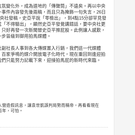
氣氛變化外，成為道地的「傳聲筒」不遠矣。再以中央
事件內容發先後兩稿，而且只為掩飾一句失言，26日
中央社發稿，史亞平說「零檢出」，到4點15分卻罕見發
成「不得驗出」，顯然史亞平發覺講錯話，要中央社更
，只好再發一次新聞替史亞平擦屁股。此例讓人感歎，
一步晉級到御用拍馬媒體。
社副社長人事到各大傳媒置入行銷，我們這一代媒體
，百家爭鳴的媒介開放電子化時代，現在重回到逢迎拍
我們只能努力記載下來，迎接拍馬屁的新時代來臨。
人營造假訊息，讓袁世凱誤判局勢而稱帝，再看看現在
百年，可怕。