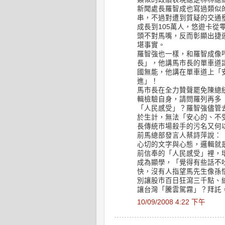
新聞處長羅智成也寫過類似
串，不過對遭到質疑的交通
成長到105萬人，悠遊卡從
頭不對馬嘴，反而彰顯出捷
堪事實。
羅智強也一樣，和羅智成像
長」，他講馬市長的單車道
國無能，他講在單車道上「
進」！
馬市長在全力贊聲罷免陳總
輯檢驗自身，請問羅列再多
「人民感受」？羅智強儘管
於生計，無法「安心的、不
長傳統市場殺手的污名又何
前馬總部發言人蔡詩萍說：
心切的文字與心態，邏輯就
前信奉的「人民感受」裡，
成為顯學，「覺得有些話不
快，沒有人指望馬先生像孫
別讓股市百日狂瀉三千點、
讓台灣「騰雲駕霧」？拜託
10/09/2008 4:22 下午