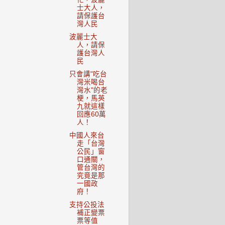
士大人，
請保護台
灣人民
波麗士大
人，請保
護台灣人
民
只會講"吃台
灣米喝台
灣水"的老
梗，馬英
九就這樣
回應60萬
人！
中國人來台
走「台灣
公民」窗
口通關，
管台灣的
究竟是那
一國政
府！
支持公投法
補正變票
票等值