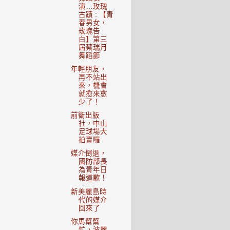
演…玫瑰
古蹟 : 【青
春男女，
玫瑰告
白】第三
屆蔡瑞月
舞蹈節
年輕朋友，
再不站出
來，機會
就愈來愈
少了！
前衛出版
社，中山
足球場大
拍賣囉
媒介倒退，
國防部長
為青年日
報道歉！
新美麗島時
代的媒介
回來了
你馬幫幫
忙，波麗