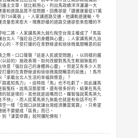
的護主文章，就比較用心，列出馬政績洋洋灑灑一大
壅塞和道路品質不佳問題，回應卻是「捷運運量從17萬
零到716萬張 」，人家講道路交通，他講軌道運輸，牛
運流量愈來愈大，理應舒緩的道路交通卻愈來愈糟的不
哼哈二將，人家講馬英九弱化掏空台灣主權成了「馬區
讓台北人「強壯自己的身體與心靈」；人家講馬英九治
安心的、不受打擾的在青野綠波和徐徐微風間暢意的前
統之際，口口聲聲「這是人民感受問題」，以同樣的邏
（以前的）施政表現，如何改變對馬先生軟弱無能的
去快意「強壯自己的身體與心靈」，但是又有多少人苦
受打擾的在青野綠波和徐徐微風間暢意的前進」！馬市
以「承載台北人生活的幸福與愜意」？
「路遙知馬力」，這時姓「馬」也不吃虧了，如此護馬
是裝冤枉，說馬沒那麼壞，還有很多好的，結果在馬先
壞的就是壞的，其他就是說嘴而已。羅智強說罵馬英九
吐不快」，而人民罵馬英九無能也就是有些話不吐不
悟空一樣「念個口訣就讓台灣經濟騰雲駕霧」，只希望
總統不要變成「區長」而已。
，別「淒雲慘霧」就阿彌陀佛啦！