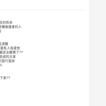
民的性命
麼爛後援會的人
言
能清醒
 還有人指望他
聽謊言聽慣了??
造成的災害
的惡行惡狀
人
下來??