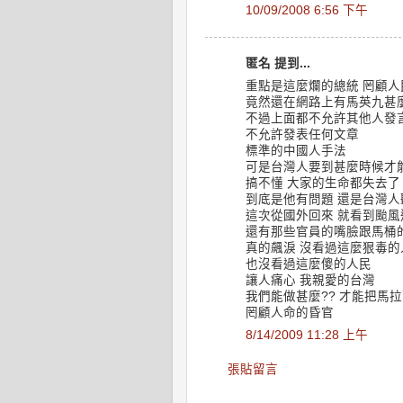
10/09/2008 6:56 下午
匿名 提到...
重點是這麼爛的總統 罔顧人
竟然還在網路上有馬英九甚
不過上面都不允許其他人發
不允許發表任何文章
標準的中國人手法
可是台灣人要到甚麼時候才
搞不懂 大家的生命都失去了
到底是他有問題 還是台灣人
這次從國外回來 就看到颱風
還有那些官員的嘴臉跟馬桶
真的飆淚 沒看過這麼狠毒的
也沒看過這麼傻的人民
讓人痛心 我親愛的台灣
我們能做甚麼?? 才能把馬拉
罔顧人命的昏官
8/14/2009 11:28 上午
張貼留言