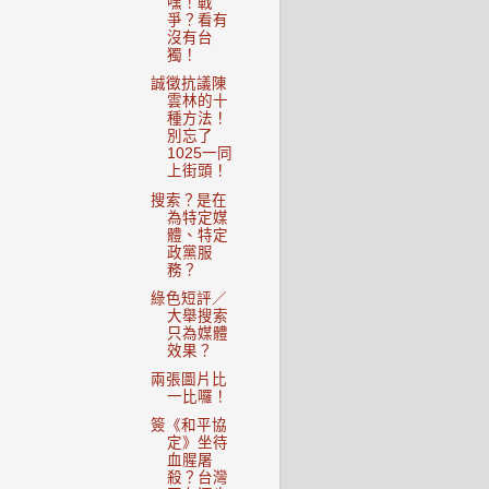
嘿！戰
爭？看有
沒有台
獨！
誠徵抗議陳
雲林的十
種方法！
別忘了
1025一同
上街頭！
搜索？是在
為特定媒
體、特定
政黨服
務？
綠色短評／
大舉搜索
只為媒體
效果？
兩張圖片比
一比囉！
簽《和平協
定》坐待
血腥屠
殺？台灣