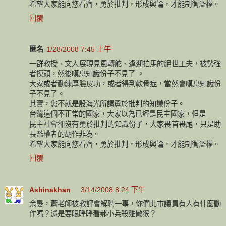
希望大家能向您看齊，勇於批判，形成輿論，才能制衡濫權。
回覆
匿名
1/28/2008 7:45 上午
一群教授、文人展現見風轉舵、逢迎拍馬的絕世工夫，被勢強
者摸頭，然後嘆息知識份子不見了 。
大家或者勤練厚臉皮功，或者得到軟骨症，當然會嘆息知識份
子不見了。
其實，您不就是殷海光所謂勇於批判的知識份子。
台灣這個不正常的國家，大家以為已經是民主國家，但是
民主社會卻沒有勇於批判的知識份子，大家畏首畏尾，只是助
長濫權者的胡作非為。
希望大家能向您看齊，勇於批判，形成輿論，才能制衡濫權。
回覆
Ashinakhan
3/14/2008 8:24 下午
余晏，蕭老師被教評會解聘一事，你們北市議員有人有什麼動
作嗎？還是要眼睜睜看郝小兵殺雞儆猴？