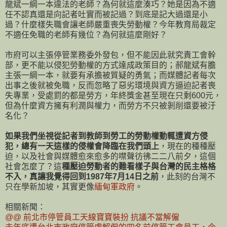
龍斌一綱一本違法的老師？為何就這麼湊巧？她是因為不適
任不認真還是向記者吐實而被記過？到底是記大過還是小
過？什麼樣失職會讓老師嚴重喪失勞動權？今年教育局裁定
不適任免職的老師有幾位？為何就這麼剛好？
市府可以主張停管業務委外發包，但不能因此就究責工會幹
部，更不能以侵犯勞動權的方式達成政策目的；郝龍斌有膽
主張一綱一本，就要有承擔被質疑的勇氣；而媒體記者每次
出事之後就被免職，反而忽略了惡劣環境與資方逼迫記者喪
失專業，受處罰的都是勞方，年終獎金甚至現在只剩600元，
但為什麼資方擁有利潤與權力，而勞方不只被剝削還要被汙
名化？
如果我們坐視從記者到教師到勞工的勞動權動輒遭資方侵
犯，總有一天這樣的侵權會降臨在我們頭上
，現在的種種壓
迫，以及社會與媒體愈來愈多的噤聲彷彿二二八前夕，這個
社會怎麼了？這
種壓迫勞動者的難看樣子與台灣的民主格格
不入，真讓我覺得回到1987年7月14日之前
，此刻的台灣不
只在學新加坡，其實更像
緬甸軍政府
。
相關新聞：
@@ 前北市停管員工天線寶寶裝扮 抗議不當解僱