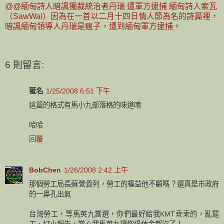
@@緬甸詩人暗諷獨裁統治者丹瑞 遭軍方逮捕 緬甸詩人索瓦
（SawWai）因為在一首以二月十四日情人節為名的詩篇裡，
暗諷緬甸領導人丹瑞是瘋子，遭到緬甸軍方逮捕。
6 則留言:
匿名
1/25/2008 6:51 下午
這篇的格式有馬小九部落格的味道唷
哈哈
回覆
BobChen
1/26/2008 2:42 上午
那個勞工局長蘇營貴列，勞工的權益他不顧嗎？還真是市政府
的一鼻孔出氣
台灣勞工，等馬英九當選，你們最好給我KMT乖乖的，亂罷
工、打小報告，當心我馬英九讓你退休金都沒了！