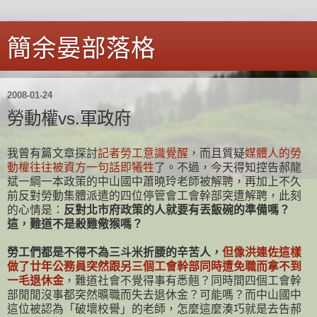
簡余晏部落格
2008-01-24
勞動權vs.軍政府
我曾有篇文章探討
記者勞工意識覺醒
，而且質疑
媒體人的勞
動權往往被資方一句話即犧牲
了。不過，今天得知控告郝龍
斌一綱一本政策的中山國中蕭曉玲老師被解聘，再加上不久
前反對勞動集體派遣的四位停管會工會幹部突遭解聘，此刻
的心情是：
反對北市府政策的人就要有丟飯碗的準備嗎？
這，
難道不是殺雞儆猴嗎
？
勞工們都是不得不為三斗米折腰的辛苦人，
但像洪連佐這樣
做了廿年公務員突然跟另三個工會幹部同時遭免職而拿不到
一毛退休金
，難道社會不覺得事有悉翹？同時間四個工會幹
部閒閒沒事都突然曠職而失去退休金？可能嗎？而中山國中
這位被認為「破壞校譽」的老師，怎麼這麼湊巧就是去告郝