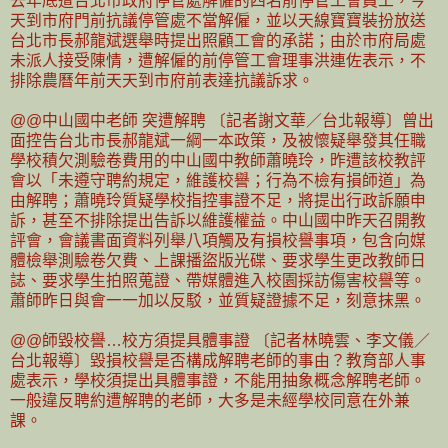
去年底遭台北市政府停管處解僱的四名前停管工會員工，今
天到市府門前抗議停管處不當解僱，並以天線寶寶裝扮放送
台北市長郝龍斌選舉時提出照顧工會的承諾；由於市府局處
未派人接受陳情，遭解僱的前停管工會理事洪連佐表示，不
排除農曆年前天天到市府前表達抗議訴求。
@@中山國中老師 突遭解聘 〔記者謝文華／台北報導〕曾出
面控告台北市長郝龍斌一綱一本政策，及被懷疑舉發其任職
學校積欠測驗卷費用的中山國中教師蕭曉玲，昨遭該校教評
會以「未遵守聘約規定，維護校譽；行為不檢有損師道」為
由解聘；蕭曉玲質疑學校指控事證不足，將提出行政訴願申
訴，甚至不排除提出告訴以維護權益。中山國中昨天召開教
評會，會議書面資料列舉八項觸及有損校譽事項，包含向媒
體檢舉測驗卷欠費、上課播盜版光碟、要求學生更改教師日
誌、要求學生拍照蒐證、帶媒體進入校園採訪傷害校譽等。
蕭師昨日與會一一加以反駁，並質疑證據不足，刻意抹黑。
@@師毀校譽…校方須提具體事證 〔記者林曉雲、李文儀／
台北報導〕毀損校譽是否構成解聘老師的事由？教育部人事
處表示，學校須提出具體事證，不能用抽象概念解聘老師。
一般違反聘約遭解聘的老師，大多是未經學校同意在外兼
課。