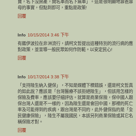
寶，名下沒房產，開名車而名下無車」。這是很明顯地靠爸靠
母的事實，但點到即可，重點是政策!
回覆
Info
10/15/2014 3:46 下午
有鑑伊波拉在非洲流行，請柯文哲提出這種特別的流行病的應
對政策，並宣導一般民眾如何作防範。以安定民心!
回覆
Info
10/17/2014 3:38 下午
「支持陸生納入健保」，不知是媒體下標錯誤，還是柯文哲真
的如此說？應該是「台灣醫療不該拒絕陸生」，但該用怎樣的
保險及費率，應該要仔細評估。就算是商業保險，保中國人跟
保台灣人還是不一樣的，因為陸生還是會回中國，那裡的死亡
率及可能得到的疾病，跟台灣是不同的，此外健保指的是「全
民健康保險」，陸生不屬我國民，本該另列商業保險或其它名
稱保險才對。
回覆