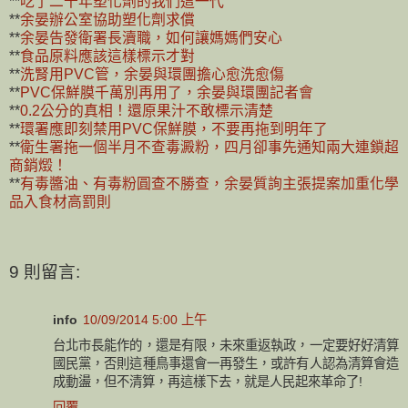
**
吃了二十年塑化劑的我們這一代
**
余晏辦公室協助塑化劑求償
**
余晏告發衛署長瀆職，如何讓媽媽們安心
**
食品原料應該這樣標示才對
**
洗腎用PVC管，余晏與環團擔心愈洗愈傷
**
PVC保鮮膜千萬別再用了，余晏與環團記者會
**
0.2公分的真相！還原果汁不敢標示清楚
**
環署應即刻禁用PVC保鮮膜，不要再拖到明年了
**
衛生署拖一個半月不查毒澱粉，四月卻事先通知兩大連鎖超
商銷燬！
**
有毒醬油、有毒粉圓查不勝查，余晏質詢主張提案加重化學
品入食材高罰則
9 則留言:
info
10/09/2014 5:00 上午
台北市長能作的，還是有限，未來重返執政，一定要好好清算
國民黨，否則這種鳥事還會一再發生，或許有人認為清算會造
成動盪，但不清算，再這樣下去，就是人民起來革命了!
回覆