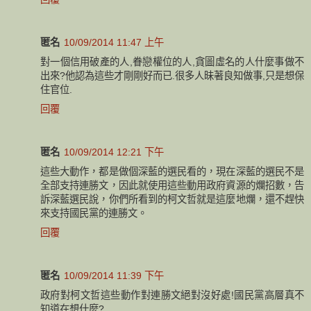
匿名
10/09/2014 11:47 上午
對一個信用破產的人,眷戀權位的人,貪圖虛名的人什麼事做不
出來?他認為這些才剛剛好而已.很多人昧著良知做事,只是想保
住官位.
回覆
匿名
10/09/2014 12:21 下午
這些大動作，都是做個深藍的選民看的，現在深藍的選民不是
全部支持連勝文，因此就使用這些動用政府資源的爛招數，告
訴深藍選民說，你們所看到的柯文哲就是這麼地爛，還不趕快
來支持國民黨的連勝文。
回覆
匿名
10/09/2014 11:39 下午
政府對柯文哲這些動作對連勝文絕對沒好處!國民黨高層真不
知道在想什麼?