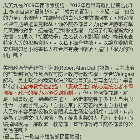
馬英九在2009年律師節談話、2012年選舉時還推出廣告(如
上)多次自誇他最知道何謂「權力的節制」，不過，當「白色
的力量」出現時，戒嚴時代的白色恐怖彷彿回來了，國家機
器運作遇到選舉竟起乩，傾各院各部會之力配合連勝來打擊
無黨籍的對手。這是毫無節制的濫權，充滿了行政權獨大的
傲慢。如果以「接獲檢舉」之名就以不對等的政府機器來查
特定人等的稅務資料，可以私下錄音監聽，可以讓立委隨意
查知劉如意小秘書私人在合庫有幾個帳號，這叫「權力的節
制」嗎？
美國政治學者羅伯．道爾(Robert Alan Dahl)認為，民主政治
的監督制衡設計及過程可防止政府行政濫權。學者Weingast
認為，民主政治的穩定取決於政治菁英能否尊重法治。學者
時代的
江宜樺教授也說過：「憲政民主的核心是統治者不得
濫權、政府的權力必須受到節制。
」但，台灣從戒嚴、解
嚴、國會改選、到總統直選，一路走來犧牲了多少人自由與
性命，才讓台灣成為「自由之家」所定義的民主自由社會，
人民好不容易對公務文官體系產生穩定信賴感，此刻，有必
要為了連勝文個人選情、為了權貴世襲的大「連」王朝，而
賠掉國稅局、廉政署、教育部、審計部等跨五院各部會的公
民信任嗎？
(最上圖片一取自不禮貌鄉民團臉書)