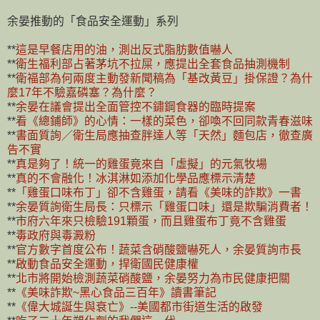
余晏推動的「食品安全運動」系列
**
這是早餐店用的油，測出反式脂肪數值嚇人
**
衛生福利部占著茅坑不拉屎，應提出全套食品抽測機制
**
衛福部為何兩度主動發新聞稿為「基改黃豆」掛保證？為什
麼17年不驗嘉磷塞？為什麼？
**
余晏在議會提出全面管控不鏽鋼食器的臨時提案
**
看《總鋪師》的心情：一樣的菜色，卻喚不回同款青春滋味
**
書面質詢／衛生局應抽查胖達人等「天然」麵包店，徹查廣
告不實
**
真是夠了！統一的雞蛋竟來自「虛擬」的元氣牧場
**
真的不會融化！冰淇淋如添加化學品應標示清楚
**
「雞蛋口味布丁」卻不含雞蛋，請看《美味的詐欺》一書
**
余晏質詢衛生局長：只標示「雞蛋口味」還是欺騙消費者！
**
市府六年來只檢驗191顆蛋，而且雞蛋布丁竟不含雞蛋
**
毒政府與毒澱粉
**
官方數字首度公布！蔬菜含硝酸鹽嚇死人，余晏質詢市長
**
啟動食品安全運動，捍衛國民健康權
**
北市將開始檢測蔬菜硝酸鹽，余晏努力為市民健康把關
**
《美味詐欺~黑心食品三百年》讀書筆記
**
《偉大城誕生與衰亡》--美國都市街道生活的啟發