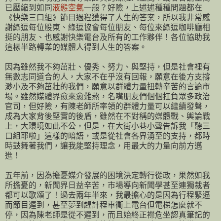
已壓縮到如同
液態空氣
一般？好險，上述述種種問題都在
《快樂三口組》節目過程獲得了人生的答案，所以我非常感
謝綠逗每位股東、綠逗協會每位朋友、每位來綠逗咖啡廳相
挺的朋友、也感謝快樂電台及所有的工作夥伴！各位協助我
這樣半路轉業的媒體人得到人生的答案。
因為雖然我不夠茁壯、優秀、努力、與堅持，但是社會裡有
無數志同道合的人，大家不在乎沒有回報，願意在後方支撐
渺小及不夠茁壯的我們，願意以群體力量扭轉辛苦的言論市
場。雖然媒體界愈來愈難熬，名嘴朋友們個個扛負眾多政治
官司，但好險，有陳老師所率領的群體力量可以繼續發聲，
成為大家背後堅實的後盾，雖然在不對稱的媒體戰、輿論戰
上，大環境如此不公，但是，在大街小巷小聲告訴我「聽三
口組耶啦」這樣的暗語，或是從社會各界湧至的支持，都時
時鼓舞著我們，讓我能堅持理念，用最大的力量向前方邁
進！
五年前，因為擔憂媒介發展的困境決定轉行從政，果然如我
所擔憂的，新聞界日益辛苦，市場導向新聞學甚至連獨裁者
都可以歌頌了！過去兩年半來，我最擔心的是因為行程緊逼
而節目遲到，甚至夢到趕計程車衝上電台但電梯怎麼就不
停，因為陳老師是從不遲到，而且始終正襟危坐認真筆記的