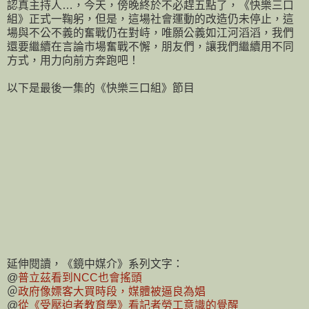
認真主持人…，今天，傍晚終於不必趕五點了，《快樂三口
組》正式一鞠躬，但是，這場社會運動的改造仍未停止，這
場與不公不義的奮戰仍在對峙，唯願公義如江河滔滔，我們
還要繼續在言論市場奮戰不懈，朋友們，讓我們繼續用不同
方式，用力向前方奔跑吧！
以下是最後一集的《快樂三口組》節目
延伸閱讀，《鏡中媒介》系列文字：
@
普立茲看到NCC也會搖頭
＠
政府像嫖客大買時段，媒體被逼良為娼
@
從《受壓迫者教育學》看記者勞工意識的覺醒