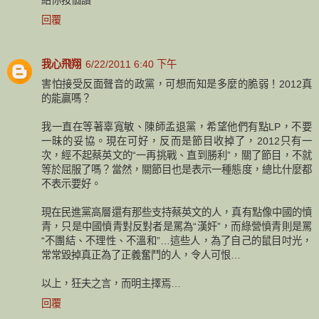
回覆
我心飛翔
6/22/2011 6:40 下午
害怕接受反面聲音的政黨，可想而知是多麼的脆弱！2012真
的能贏嗎？
我一直在等著辜寬敏、陳師孟退黨，希望他們有點LP，不要
一昧的妥協。現在可好，反而是節目收掉了，2012只有一
次，經不起蔡英文的“一再挑戰、直到勝利”，關了節目，不就
等於屈服了嗎？當然，關節目也是表示一種態度，總比什麼都
不表示要好。
現在民進黨高層還有那些支持蔡英文的人，真有點像中國的憤
青，只是中國憤青對反對者是罵為“漢奸”，而綠營憤青則是罵
“不團結、不理性、不溫和”…這些人，為了自己的鼠目吋光，
常常毀掉真正為了正義奮鬥的人，令人可恨…
以上，狂夫之言，而明主擇焉…
回覆