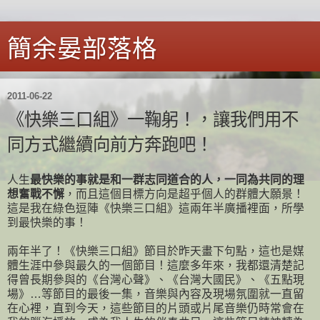
簡余晏部落格
2011-06-22
《快樂三口組》一鞠躬！，讓我們用不
同方式繼續向前方奔跑吧！
人生
最快樂的事就是和一群志同道合的人，一同為共同的理
想奮戰不懈
，而且這個目標方向是超乎個人的群體大願景！
這是我在綠色逗陣《快樂三口組》這兩年半廣播裡面，所學
到最快樂的事！
兩年半了！《快樂三口組》節目於昨天畫下句點，這也是媒
體生涯中參與最久的一個節目！這麼多年來，我都還清楚記
得曾長期參與的《台灣心聲》、《台灣大國民》、《五點現
場》…等節目的最後一集，音樂與內容及現場氛圍就一直留
在心裡，直到今天，這些節目的片頭或片尾音樂仍時常會在