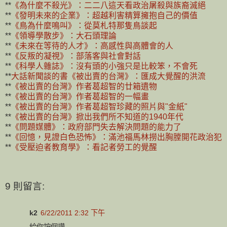
**
《為什麼不殺光》：二二八這天看政治屠殺與族裔滅絕
**
《發明未來的企業》：超越利害精算擁抱自己的價值
**
《鳥為什麼鳴叫》：從莫札特那隻鳥談起
**
《領導學散步》：大石頭理論
**
《未來在等待的人才》：高感性與高體會的人
**
《反叛的凝視》：部落客與社會對話
**
《科學人雜誌》：沒有頭的小強只是比較笨，不會死
**
大話新聞談的書《被出賣的台灣》：匯成大覺醒的洪流
**
《被出賣的台灣》作者葛超智的廿箱遺物
**
《被出賣的台灣》作者葛超智的一幅畫
**
《被出賣的台灣》作者葛超智珍藏的照片與"金紙"
**
《被出賣的台灣》掀出我們所不知道的1940年代
**
《問題媒體》：政府部門失去解決問題的能力了
**
《回憶，見證白色恐怖》：滿池福馬林撈出胸膛開花政治犯
**
《受壓迫者教育學》：看記者勞工的覺醒
9 則留言:
k2
6/22/2011 2:32 下午
給你按個讚