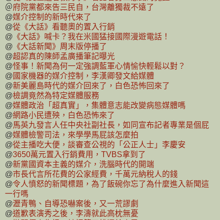
＠
府院黨都來告三民自，台灣離獨裁不遠了
@
媒介控制的新時代來了
@
從《大話》看聽奧的置入行銷
@
《大話》喊卡？我在米國猛接國際漫遊電話！
@
《大話新聞》周末版停播了
@
超認真的陳師孟廣播筆記曝光
@
怪事！新聞為何一定強調藍軍心情愉快輕鬆以對？
@
國家機器的媒介控制，李漢卿發文給媒體
@
新美麗島時代的媒介回來了，白色恐怖回來了
@
檢調竟然為特定媒體服務
@
媒體政治「超真實」，集體意志能改變病態媒體嗎
@
網路小民遭殃，白色恐怖來了
@
馬英九發言人任中央社副社長，如同宣布記者專業是個屁
@
媒體檢警司法，來學學馬屁該怎麼拍
@
從主播吃大便，談審查公視的「公正人士」李慶安
@
3650萬元置入行銷費用，TVBS拿到了
@
新黨國資本主義的媒介，洗腦時代的開端
@
市長代言所花費的公家經費，千萬元納稅人的錢
@
令人憤怒的新聞標題，為了飯碗你忘了為什麼進入新聞這
一行嗎
@
瀝青鴨、自導恐嚇案後，又一荒謬劇
@
道歉表演秀之後，李濤就此高枕無憂