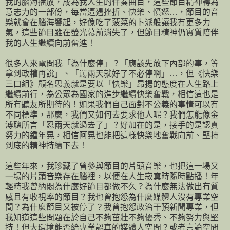
我的腦海播放，成為我人生的伴奏曲目，這些節目精神轉為
意志力的一部份，每當遭遇挫折、快樂、憤怒…，節目的音
樂就會在腦海響起，好像吃了菠菜的卜派般讓我有更多力
氣，這些節目雖在螢光幕前消失了，但節目精神仍實質陪伴
我的人生繼續向前奮進！
很多人來電問我「為什麼停」？「應該先放下內部的事，等
拿到政權再說」、「罵兩天就好了不必停啊」…，但《快樂
三口組》顧名思義就是要以「快樂」昂揚的態度在人生路上
繼續前行，為公眾為國家的進步繼續快樂奮戰，相信這也是
所有聽友所期待的！如果我們自己面對不公義的事情可以有
不同標準，那麼，我們又如何去要求他人呢？我們怎能像金
溥聰所言「忍兩天就過去了」？好加在的是，接手的是認真
努力的鍾年晃，相信阿晃也能把這樣快樂地奮戰向前、堅持
到底的精神持續下去！
這些年來，我珍藏了曾參與節目的片頭音樂，也把這一場又
一場的片頭音樂存在腦裡，以便在人生寂寞時隨時點播！年
輕時我曾納悶為什麼好節目都做不久？為什麼無法做出有質
感且有收視率的節目？我也曾抱怨為什麼媒體人沒有專業空
間？為什麼節目又被停了？我曾抱怨政治干預新聞專業，但
我知道這些問題在於自己不夠茁壯不夠優秀、不夠努力與堅
持！但大環境能否給專業認真的媒體人空間？或者言論空間