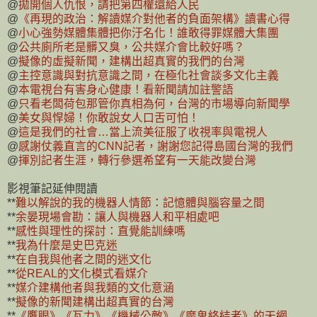
@
拋開個人仇恨，請把第四權還給人民
@
《再現的政治：解讀媒介對他者的負面架構》讀書心得
@
小心強勢媒體集體把你汙名化！誰敢得罪媒體大集團
@
公共廁所老是髒又臭，公共媒介會比較好嗎？
@
擬像的虛擬新聞，建構出超真實的我們的台灣
@
主控意識與對抗意識之間，在極化社會談多文化主義
@
本電視台有害身心健康！看新聞請加註警語
@
只看老闆荷包那管你真相為何，台灣的市場導向新聞學
@
美女與悍婦！你敢說女人口舌可怕！
@
這是我們的社會…當上流美征服了收視率與電視人
@
感謝仗義直言的CNN記者，謝謝您記得島國台灣的我們
@
揮別記者生涯，轉行參選希望有一天能改變台灣
影視筆記延伸閱讀
**
難以解說的我的機器人情節：記憶體與腦容量之間
**
余晏現場會勘：讓人與機器人和平相處吧
**
感性與理性的探討：直覺能訓練嗎
**
我為什麼是史巴克迷
**
在自我與他者之間的迷文化
**
從REAL的文化模式看媒介
**
媒介建構他者與我類的文化意涵
**
擬像的新聞建構出超真實的台灣
**
《鷹眼》《瓦力》《機械公敵》《魔鬼終結者》的天網