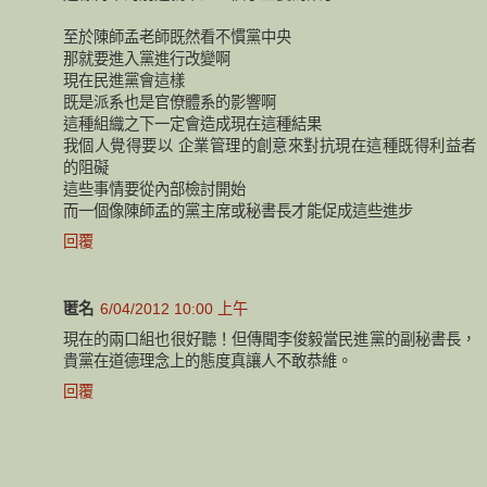
至於陳師孟老師既然看不慣黨中央
那就要進入黨進行改變啊
現在民進黨會這樣
既是派系也是官僚體系的影響啊
這種組織之下一定會造成現在這種結果
我個人覺得要以 企業管理的創意來對抗現在這種既得利益者
的阻礙
這些事情要從內部檢討開始
而一個像陳師孟的黨主席或秘書長才能促成這些進步
回覆
匿名
6/04/2012 10:00 上午
現在的兩口組也很好聽！但傳聞李俊毅當民進黨的副秘書長，
貴黨在道德理念上的態度真讓人不敢恭維。
回覆