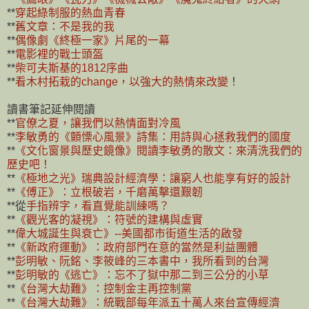
**
穿起綠制服的熱血青春
**
舊文章：不是我的我
**
偶像劇《終極一家》片尾的一幕
**
電影裡的戰士頭盔
**
柴可夫斯基的1812序曲
**
看木村拓栽的change，以強大的熱情來改變
！
讀書筆記延伸閱讀
**
官僚之夏，讓我們以熱情面對冷風
**
李敏勇的《顫慄心風景》詩集：用詩與心拯救我們的國度
**
《文化窗景與歷史鏡像》閱讀李敏勇的散文：來清洗我們的
歷史吧！
**
《極地之光》瑞典設計經濟學：讓窮人也能享有好的設計
**
《傅正》：立根破岩，千磨萬擊還艱韌
**從
手指辨字，看直覺能訓練嗎？
**
《觀光客的凝視》：符號的建構與虛實
**
偉大城
誕生與衰亡》--美國都市街道生活的啟發
**
《新政府運動》：政府部門在意的當然是利益團體
**
彭明敏、阮銘、李筱峰的三本書中，我所看到的台灣
**
彭明敏的《逃亡》：忘不了獄中那二到三公分的小草
**
《台灣大劫難》：控制金主再控制黨
**
《台灣大劫難》：統戰部每年派五十萬人來台宣傳經濟