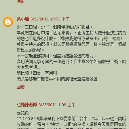
回覆
葉小編
6/22/2011 10:53 下午
少了三口組，少了一個陪伴運動的好節目。
畢竟您在節目中是「固定來賓」，正牌主持人做什麼決定講真
的您也不能多說什麼。（雖然我覺得你是拉主key的....哈哈）
尊重主持人的選擇，就如同我選擇聽與否一樣。這就是一個學
習民主的過程。
不一定能全部認同，但盡力維護發聲的權力。
套用法國大學考試的一個題目：自由與公平如何取得平衡？給
大家思考吧....
總比讀「四書」有用吧
願余晏姊能有機會再不同的廣播天空繼續發聲
回覆
也是陳老師
6/23/2011 1:09 上午
簡議員：
17：00 89.5頻率是我下課從卓蘭回台中，2年半以來從不間斷
收聽的唯一電台，“快樂三口組”的停播，讓我今天覺得回家的