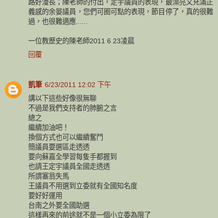
路好漫長；陳老師的付出，定宇議員的表現，最漂亮又充滿正
義感的余晏議員，您們可圈可點的表現，節目停了，真的很難
過，也很難適應......
一位教歷史的陳老師2011 6 23凌晨
回覆
凱筆
6/23/2011 12:02 下午
講以下這些好像很無聊
不過是我們支持者的肺腑之言
總之
繼續加油吧！
換個方式也可以繼續奮鬥
簡議員要選區走透透
要向蘇嘉全學習每隻手都握到
也請王定宇議員全國走透透
所謂塞翁失馬
王議員不用選到立委就有全國知名度
要好好運用
台南之外要全國助選
這樣再來的前途就不是一個小立委為限了