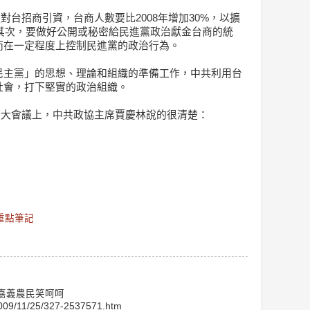
強對台招商引資，台商人數要比2008年增加30%，以擴
。其次，要做好公開或秘密給民進黨政治獻金台商的統
而在一定程度上控制民進黨的政治行為。
民主黨」的思想、理論和組織的準備工作，中共利用台
社會，打下堅實的政治組織。
局擴大會議上，中共政協主席賈慶林說的很清楚：
重點筆記
 嘉義農民笑呵呵
009/11/25/327-2537571.htm