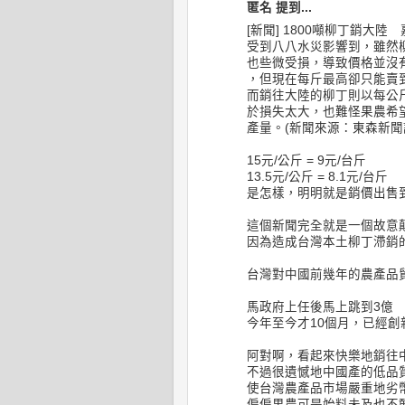
匿名 提到...
[新聞] 1800噸柳丁銷大陸
受到八八水災影響到，雖然
也些微受損，導致價格並沒
，但現在每斤最高卻只能賣到
而銷往大陸的柳丁則以每公
於損失太大，也難怪果農希
產量。(新聞來源：東森新聞
15元/公斤 = 9元/台斤
13.5元/公斤 = 8.1元/台斤
是怎樣，明明就是銷價出售
這個新聞完全就是一個故意
因為造成台灣本土柳丁滯銷
台灣對中國前幾年的農產品貿易
馬政府上任後馬上跳到3億
今年至今才10個月，已經創新
阿對啊，看起來快樂地銷往
不過很遺憾地中國產的低品
使台灣農產品市場嚴重地劣
偏偏果農可是始料未及也不