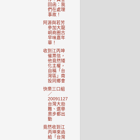
回函：我
們在處理
事故！
阿源與若芳
參加大龍
峒商圈古
早味嘉年
華！
收到江丙坤
催票信，
他竟然矮
化主權，
自稱「台
灣區」南
投同鄉會
快樂三口組
／
20091127
台灣大劫
難、選舉
奧步都出
動
竟然收到江
丙坤來函
給「台灣