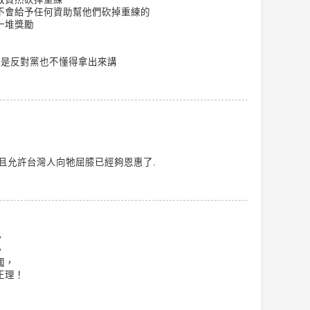
不會給予任何資助幫他們砍掉重練的
一堆獎勵
的是反對黨也不懂得拿出來講
且允許台灣人向牠屈膝已經夠恩惠了.
，
，
國，
正理！