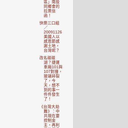
區」南投
同鄉會的
拉票信
函！
快樂三口組
／
20091126
美國人以
感恩節感
謝土地，
台灣呢？
改名碰碰
湖？捷運
車廂101與
107對撞，
玻璃碎裂
了，今
天，想不
到的事一
件件發生
了！
《台灣大劫
難》：中
共現在要
控制金
主，再利