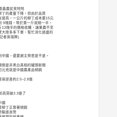
 嘉義農民笑呵呵
柳丁的產量下降，但由於品質
有提高，一公斤的柳丁成本要15元
 9塊錢，等於賣一斤就賠一半。
斤13塊半的價格收購，讓果農不至
望大陸多多下單，幫忙消化過盛的
記者吳瑞興)
到中國，還要謝主榮恩是不是。
顛倒是非黑白真相的罐頭新聞
的元兇就是中國農產品傾銷
逆差約2.5~2.8億
高突破3.3億了
中國
質柳丁正靠著傾銷
幣驅逐良幣
敢貿然砍掉重練