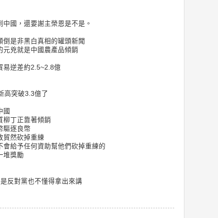
到中國，還要謝主榮恩是不是。
顛倒是非黑白真相的罐頭新聞
的元兇就是中國農產品傾銷
逆差約2.5~2.8億
高突破3.3億了
中國
質柳丁正靠著傾銷
幣驅逐良幣
敢貿然砍掉重練
不會給予任何資助幫他們砍掉重練的
一堆獎勵
的是反對黨也不懂得拿出來講