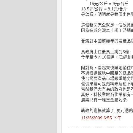
15元/公斤 = 9元/台斤
13.5元/公斤 = 8.1元/台斤
是怎樣，明明就是銷價出售
這個新聞完全就是一個故意
因為造成台灣本土柳丁滯銷
台灣對中國前幾年的農產品貿易
馬政府上任後馬上跳到3億
今年至今才10個月，已經創新
阿對啊，看起來快樂地銷往
不過很遺憾地中國產的低品
使台灣農產品市場嚴重地劣
偏偏果農可是始料未及也不
當然我們大有為的政府也是
真好，科技業跟石化業都有
農業只有一堆重金屬污染
執政的亂搞就算了, 更可悲
11/26/2009 6:55 下午