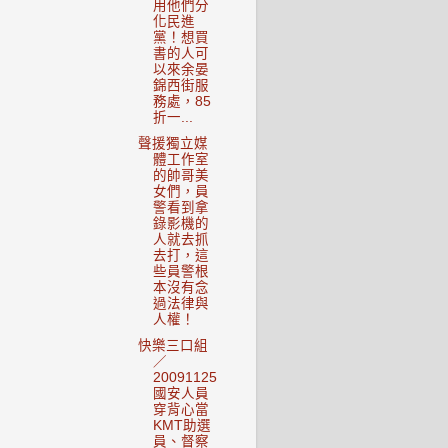
用他們分
化民進
黨！想買
書的人可
以來余晏
錦西街服
務處，85
折一...
聲援獨立媒
體工作室
的帥哥美
女們，員
警看到拿
錄影機的
人就去抓
去打，這
些員警根
本沒有念
過法律與
人權！
快樂三口組
／
20091125
國安人員
穿背心當
KMT助選
員、督察