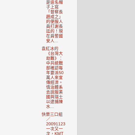
是這名帽
子上寫
「督察長
趙成之」
的便服人
員打謝長
廷的！現
在員警國
安人...
袁紅冰的
《台灣大
劫難》：
中共統戰
部確認每
年要派50
萬人來宣
傳經濟。
情治體系
去說服美
國與瑞士
以逮捕陳
水...
快樂三口組
／
20091123
一次又一
次，KMT