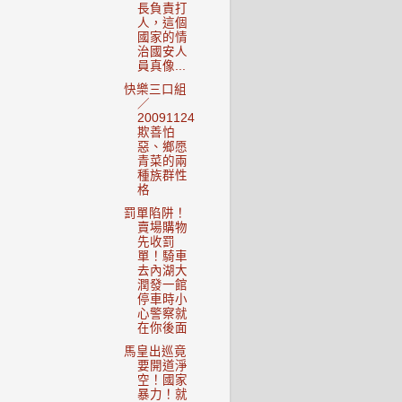
長負責打
人，這個
國家的情
治國安人
員真像...
快樂三口組
／
20091124
欺善怕
惡、鄉愿
青菜的兩
種族群性
格
罰單陷阱！
賣場購物
先收罰
單！騎車
去內湖大
潤發一館
停車時小
心警察就
在你後面
馬皇出巡竟
要開道淨
空！國家
暴力！就