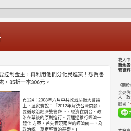
格
載入中.
簡余晏
索資料
要控制金主，再利用他們分化民進黨！想買書
，85折一本306元。
《關於
余晏信
人．政
頁124：2008年六月中共政治局擴大會議
臉書：
上，溫家寶說：「2012年解決台灣問題，
要循政治經濟雙管齊下，經濟在前台、政
治在幕後的原則進行。要通過推行經濟一
體化 方案，首先實現兩岸的經濟統一，為
政治統一奠定堅實的基礎。」
本站意