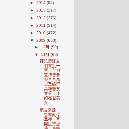
►
2014
(94)
►
2013
(217)
►
2012
(276)
►
2011
(314)
►
2010
(472)
▼
2009
(680)
►
12月
(59)
▼
11月
(68)
拜託請好友
們來投一
票，全力
支持曾參
與八八風
災及綠逗
高雄聽友
會等工作
的亮君美
女
網友來函：
警察亂停
車卻一直
開民眾違
停！員警