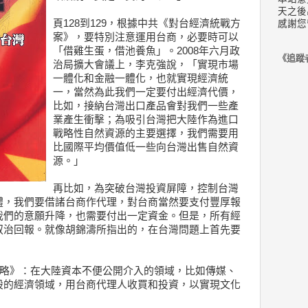
天之後
頁128到129，根據中共《對台經濟統戰方
感謝您
案》，要特別注意運用台商，必要時可以
「借雞生蛋，借池養魚」。2008年六月政
《追蹤
治局擴大會議上，李克強說，「實現市場
一體化和金融一體化，也就實現經濟統
一，當然為此我們一定要付出經濟代價，
比如，接納台灣出口產品會對我們一些產
業產生衝擊；為吸引台灣把大陸作為進口
戰略性自然資源的主要選擇，我們需要用
比國際平均價值低一些向台灣出售自然資
源。」
再比如，為突破台灣投資屏障，控制台灣
體，我們要借諸台商作代理，對台商當然要支付豐厚報
我們的意願升降，也需要付出一定資金。但是，所有經
叔治回報。就像胡錦濤所指出的，在台灣問題上首先要
戰略》：在大陸資本不便公開介入的領域，比如傳媒、
股的經濟領域，用台商代理人收買和投資，以實現文化