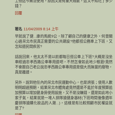
工但迄今無法使用，原因又是有重大瑕疵，這又不知花了多少
錢？
回覆
匿名
11/04/2009 8:14 上午
早就說了健...康的馬統9公，除了顧自己的健康之外，何曾關
心過呆北市民真正需要的公共建設?他都搭公務車上下班，又
怎知道民間疾苦?
話說回來，他太太不是以前都每日搭公車上下班?大概是沒坐
車經過忠孝西路公車專用道吧，不然怎會如此地少根筋!竟然
不會跟自己老公說忠孝西路公車專用道是個大而無當的廢物，
真是離譜。
另外，說到他任內的呆北市民運動中心，也是誇張；使用人數
明明超過預期，結果呆北市體育處竟然還是不能於年度預算追
加預算以增加健身房使用設施，又不是沒賺錢，還是如此地小
家子氣，結果就是一堆人排隊搶健身器材(下班時間後像週年
慶排隊搶購化妝品的人潮...)，這樣是有比較照顧市民權益就
是了?