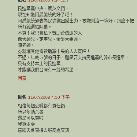
民進黨黨中央，蔡英文們，
現在知道阿扁總統的好了吧！
阿扁總統過去為民進黨出錢出力，被嫌到沒一塊好，怎麼不把
所有錢還給阿扁。
不買！我只會私下贊助台灣派的人
像大師兄、定宇兄、余晏大姐妳、
陳老師，
券就讓其他肯贊助黨中央的人去買吧！
不過，年底五號的日子，還是要支持民進黨的縣市長選舉，
只有支持本土的民進黨，
才能讓我們台灣有一絲的希望。
回覆
匿名
11/07/2009 4:30 下午
相信每個公職都有責任額
所以幫助余晏
還是可以買啦
我買兩張
這兩天會直接去服務處交錢