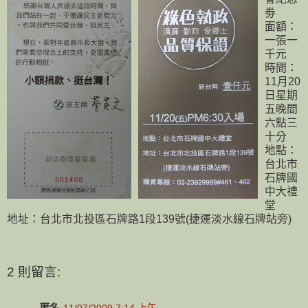
劵
面額：
一張一
千元
時間：
11月20
日星期
五晚間
六點三
十分
地點：
台北市
石牌國
中大禮
堂
地址：台北市北投區石牌路1段139號(捷運淡水線石牌站旁)
2 則留言:
匿名
11/07/2009 7:14 上午