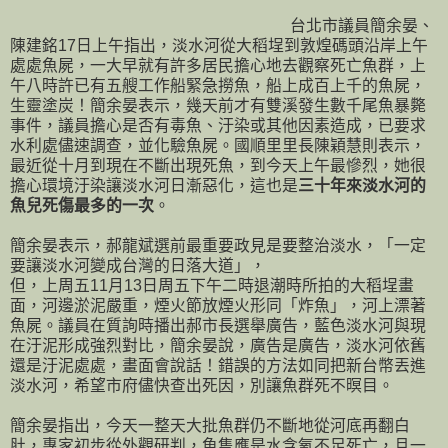
台北市議員簡余晏、
陳建銘17日上午指出，淡水河從大稻埕到敦煌碼頭沿岸上午
處處魚屍，一大早就有許多居民擔心地去觀察死亡魚群，上
午八時許已有五艘工作船緊急撈魚，船上成百上千的魚屍，
生靈塗炭！簡余晏表示，幾天前才有雙溪發生數千尾魚暴斃
事件，議員擔心是否有毒魚、汙染或其他因素造成，已要求
水利處儘速調查，並化驗魚屍。國順里里長陳穎慧則表示，
最近從十月到現在不斷出現死魚，到今天上午最慘烈，她很
擔心環境汙染讓淡水河日漸惡化，這也是
三十年來淡水河的
魚兒死傷最多的一次
。
簡余晏表示，郝龍斌選前最重要政見是要整治淡水，「一定
要讓淡水河變成台灣的日落大道」，
但，上周五11月13日周五下午二時退潮時所拍的大稻埕畫
面，河邊淤泥嚴重，煙火節放煙火形同「炸魚」，河上漂著
魚屍。議員在質詢時播出郝市長選舉廣告，藍色淡水河與現
在汙泥形成強烈對比，簡余晏說，廣告是廣告，淡水河依舊
還是汙泥處處，畫面會說話！錯誤的方法如同把新台幣丟進
淡水河，希望市府儘快查出死因，別讓魚群死不暝目。
簡余晏指出，今天一整天大批魚群仍不斷地從河底再翻白
肚，專家初步從外觀研判，魚隻應是水含氧不足死亡，且一