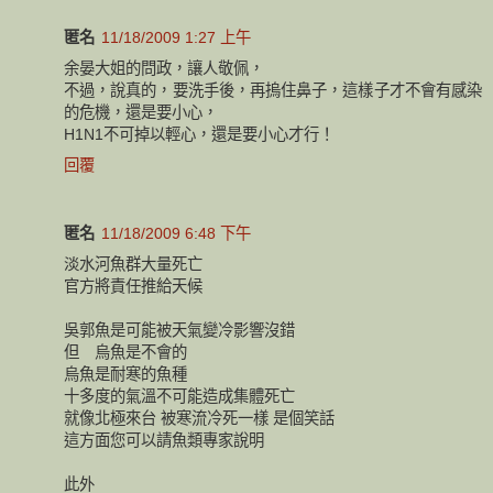
匿名
11/18/2009 1:27 上午
余晏大姐的問政，讓人敬佩，
不過，說真的，要洗手後，再摀住鼻子，這樣子才不會有感染
的危機，還是要小心，
H1N1不可掉以輕心，還是要小心才行！
回覆
匿名
11/18/2009 6:48 下午
淡水河魚群大量死亡
官方將責任推給天候
吳郭魚是可能被天氣變冷影響沒錯
但 烏魚是不會的
烏魚是耐寒的魚種
十多度的氣溫不可能造成集體死亡
就像北極來台 被寒流冷死一樣 是個笑話
這方面您可以請魚類專家說明
此外