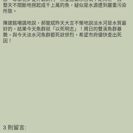
整天不間斷地撈起成千上萬的魚，疑似是水源遭到嚴重污染
所致。
陳建銘嘲諷地說，郝龍斌昨天大言不慚地說淡水河是水質最
好的，結果今天魚群就「以死明志」！周日的雙溪魚群暴
斃，與今天淡水河魚群都死狀慘烈，希望市府儘快查出死
因！
3 則留言: