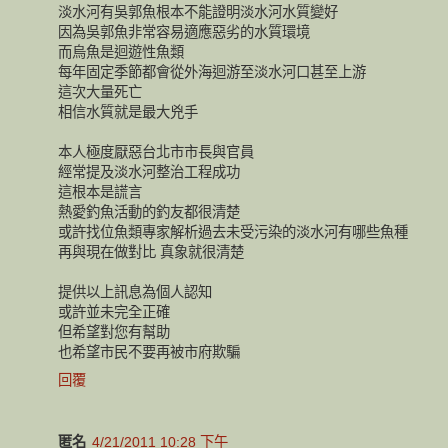
淡水河有吳郭魚根本不能證明淡水河水質變好
因為吳郭魚非常容易適應惡劣的水質環境
而烏魚是迴遊性魚類
每年固定季節都會從外海迴游至淡水河口甚至上游
這次大量死亡
相信水質就是最大兇手
本人極度厭惡台北市市長與官員
經常提及淡水河整治工程成功
這根本是謊言
熱愛釣魚活動的釣友都很清楚
或許找位魚類專家解析過去未受污染的淡水河有哪些魚種
再與現在做對比 真象就很清楚
提供以上訊息為個人認知
或許並未完全正確
但希望對您有幫助
也希望市民不要再被市府欺騙
回覆
匿名
4/21/2011 10:28 下午