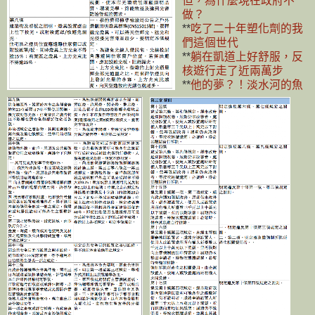
但，為什麼現在政府不
做？
**
吃了二十年塑化劑的我
們這個世代
**
躺在凱道上好舒服，反
核遊行走了近兩萬步
**
他的夢？！淡水河的魚