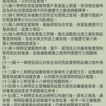
度環境區，以利分區管理。
(六)第六條明定各區建築物窗戶垂直面上照度，依深夜前後時
段及所在光環境區域不同所應遵守之數值規範標準。
(七)第七條明定未被劃分至特定光環境之區域，應遵守國家戶
外照度標準(CNS15015號)規定。
(八)第八條明定建築物、看板照明及住宅區、商業區應遵守之
燈具樣式、設置之規定。
(九)第九條明定非商業區之閃爍、螢光或動態光源之廣告物設
置使用時間，及若非條文所述之廣告物，亦應遵守第六條、
第七條相關照度規定。
(十)第十條明定建築物外牆、窗戶、屋頂及公共藝術裝置限制
使用高反射玻璃，及玻璃帷幕牆之使用所應遵守之相關規
定。
(十一)第十一條明定因公共安全目的而設置照明設備之除外條
款。
(十二)第十二條明定接獲檢舉光害案件之處理方式，並應將相
關查核結果作成報告書，以供都市光環境照明設計殷鑑。
(十三)第十三條至第十八條明定相關罰則。
(十四)第十九條明定主管機關得設置光害防治審議委員會，提
供專業諮詢意見予相關單位參考。
(十五)第二十條明定本自治條例公布施行後，原有之燈具、廣
告物、照明設備及反射玻璃不合規定者，給予一年之緩衝期
改善。但於緩衝期內經檢舉者，仍應依相關規定辦理。