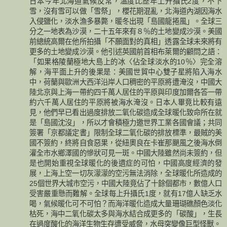
日本今年北海道氣候反常，溫度比歷年上升攝氏2度，不下
雪，沒有雪可以做「雪祭」，櫻花期混亂，北海道內湖因海水
入侵鹽化，淡水漁多暴斃，暖冬出現「島國龍捲風」。全球三
分之一地表為沙漠，二十五年來有８％的土地變成沙漠。美國
前總統高爾在他所拍攝「不願面對的真相」透露全球未來將有
更多的土地變成沙漠。他引述英國前首相布萊爾的顧問之語：
「如果格陵蘭極地大島上的冰〈佔全球淡水的10％〉完全溶
解，海平面上升的後果是：美國世貿中心雙子星將陷入海水
中，荷蘭與歐洲大西洋沿岸人口稠密的平原將遭淹沒，中國大
陸北京與上海一帶約四千萬人居住的平原與印度加爾各答一帶
約六千萬人居住的平原將被海水淹沒。日本人畢竟比較有遠
見，他們早已看出過度排放二氧化碳造成全球暖化致命所在就
是「島國沈沒」，所以才會積極力邀世界工業各國會議；共同
簽署「京都議定書」限制全球二氧化碳的排放標準，最賊的美
國不簽約，終將自食惡果，從紐奧良在卡崔那颶風之後海水倒
灌全市水鄉澤國的慘狀可見一斑。中國大陸雖然尚未簽約，但
是也開始重視全球暖化的後遺症的可怕，中國高度經濟的發
展，上海上空一切灰濛濛的空污無法消除，全球暖化所造成的
25個世界大城市空污，中國大陸竟佔了十餘個都市，數億人口
受害嚴重懸而難解。全球每上升攝氏1度，就有17億人缺乏水
喝，氣候暖化可不可怕？而海洋暖化造成大量珊瑚礁顏色淡化
枯死，海中二氧化碳太多與海水結合成更多的「碳酸」，生長
在過度酸化的海洋生物生存遭受威脅，水母突變像巨型怪獸。