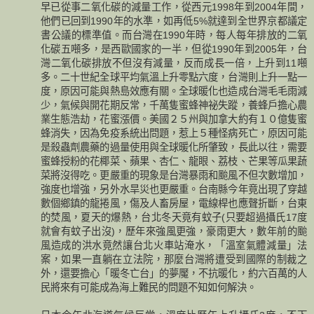
早已從事二氧化碳的減量工作，從西元1998年到2004年間，
他們已回到1990年的水準，如再低5%就達到全世界京都議定
書公議的標準值。而台灣在1990年時，每人每年排放的二氧
化碳五噸多，是西歐國家的一半，但從1990年到2005年，台
灣二氧化碳排放不但沒有減量，反而成長一倍，上升到11噸
多。二十世紀全球平均氣溫上升零點六度，台灣則上升一點一
度，原因可能與熱島效應有關。全球暖化也造成台灣毛毛雨減
少，氣候與開花期反常，千萬隻蜜蜂神祕失蹤，養蜂戶擔心農
業生態浩劫，花蜜漲價。美國２５州與加拿大約有１０億隻蜜
蜂消失，因為免疫系統出問題，惹上５種怪病死亡，原因可能
是殺蟲劑農藥的過量使用與全球暖化所肇致，長此以往，需要
蜜蜂授粉的花椰菜、蘋果、杏仁、龍眼、荔枝、芒果等瓜果蔬
菜將沒得吃。更嚴重的現象是台灣暴雨和颱風不但次數增加，
強度也增強，另外水旱災也更嚴重。台南縣今年竟出現了穿越
數個鄉鎮的龍捲風，傷及人畜房屋，電線桿也應聲折斷，台東
的焚風，夏天的爆熱，台北冬天竟有蚊子(只要超過攝氏17度
就會有蚊子出沒)，歷年來強風更強，豪雨更大，數年前的颱
風造成的洪水竟然讓台北火車站淹水，「溫室氣體減量」法
案，如果一直躺在立法院，那麼台灣將遭受到國際的制裁之
外，還要擔心「暖冬亡台」的夢魘，不抗暖化，約六百萬的人
民將來有可能成為海上難民的問題不知如何解決。