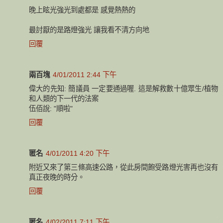
晚上眩光強光到處都是 感覺熱熱的
最討厭的是路燈強光 讓我看不清方向地
回覆
兩百塊
4/01/2011 2:44 下午
偉大的先知: 簡議員 一定要通過喔. 這是解救數十億眾生/植物
和人類的下一代的法案
伍佰說: "順啦"
回覆
匿名
4/01/2011 4:20 下午
附近又來了第三條高速公路，從此房間飽受路燈光害再也沒有
真正夜晚的時分。
回覆
匿名
4/02/2011 7:11 下午