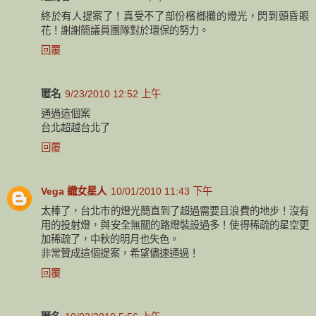
終於有人提案了！真受不了部份檳榔攤的燈光，閃到頭昏眼
花！謝謝簡議員團隊對於環保的努力。
回覆
匿名
9/23/2010 12:52 上午
通過這個案
台北超越台北了
回覆
Vega 織女星人
10/01/2010 11:43 下午
太棒了，台北市的燈光簡直到了超過需要且浪費的地步！沒有
用的投射燈，與安全無關的路燈裝設過多！使得稀疏的星空更
加稀疏了，中秋的明月也失色。
非常贊成這個提案，希望儘速通過！
回覆