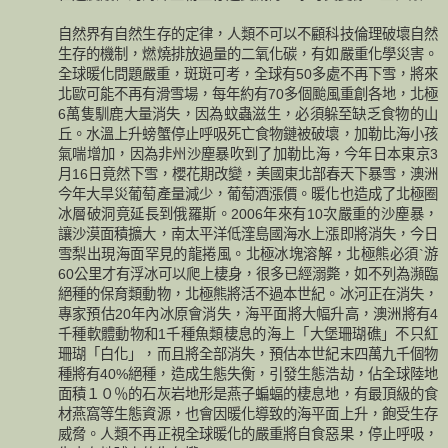
自然界有自然生存的定律，人類不可以不顧科技倫理破壞自然
生存的機制，燃燒排放過量的二氧化碳，有如嚴重化學災害。
全球暖化問題嚴重，斑斑可考，全球有50多處不再下雪，將來
北歐可能不再有滑雪場，每年約有70多個颱風重創各地，北極
6萬隻馴鹿大量消失，因為蚊蟲滋生，必須躲至缺乏食物的山
丘。水溫上升螃蟹停止呼吸死亡食物鏈被破壞，加勒比海小孩
氣喘增加，因為非州沙塵暴吹到了加勒比海，今年日本東京3
月16日竟然下雪，櫻花期改變，美國東北部春天下暴雪，澳洲
今年大旱災葡萄產量減少，葡萄酒漲價。暖化也造成了北極圈
冰層破洞竟延長到俄羅斯。2006年來有10次嚴重的沙塵暴，
讓沙漠面積擴大，南太平洋低漥島國海水上漲即將消失，今日
雪梨出現海面罕見的龍捲風。北極冰塊溶解，北極熊必須`游
60公里才有浮冰可以爬上棲身，很多已經溺斃，如不列為瀕臨
絕種的保育類動物，北極熊將活不過本世紀。冰河正在消失，
專家預估20年內冰原會消失，海平面將大幅升高，澳洲將有4
千種軟體動物和1千種魚類棲息的海上「大堡珊瑚礁」不只紅
珊瑚「白化」，而且將全部消失，預估本世紀末四萬九千個物
種將有40%絕種，造成生態失衡，引發生態浩劫，佔全球陸地
面積１０％的石灰岩地形是燕子蝙蝠的棲息地，有最頂級的食
材燕窩等生態資源，也會因暖化導致的海平面上升，飽受生存
威脅。人類不再正視全球暖化的嚴重將自食惡果，停止呼吸，