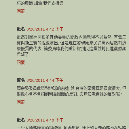
朽的典範 加油 我們支持您
回覆
匿名
3/26/2011 4:42 下午
雖然對民進黨很多其他委員的問政內涵覺得不以為然, 有舊三
寶與新三寶的脫線演出, 但是現在發現原來民進黨內居然有這
麼優質的代表, 簡委員嚷我們重新評判民進黨並對民進黨燃起
希望了
回覆
匿名
3/26/2011 4:44 下午
簡余晏委員此舉對地球的前途 與 台灣的環境真是貢獻很大, 但
很擔心會不會招到利益團體的反對, 與無知老百姓的反對呢?
回覆
匿名
3/26/2011 4:48 下午
一些人情路燈真的很誇張, 到處都是, 晚上沒人走的路也在點路