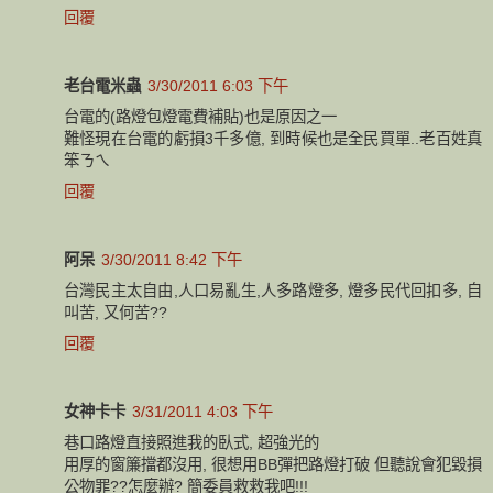
回覆
老台電米蟲
3/30/2011 6:03 下午
台電的(路燈包燈電費補貼)也是原因之一
難怪現在台電的虧損3千多億, 到時候也是全民買單..老百姓真
笨ㄋㄟ
回覆
阿呆
3/30/2011 8:42 下午
台灣民主太自由,人口易亂生,人多路燈多, 燈多民代回扣多, 自
叫苦, 又何苦??
回覆
女神卡卡
3/31/2011 4:03 下午
巷口路燈直接照進我的臥式, 超強光的
用厚的窗簾擋都沒用, 很想用BB彈把路燈打破 但聽說會犯毀損
公物罪??怎麼辦? 簡委員救救我吧!!!