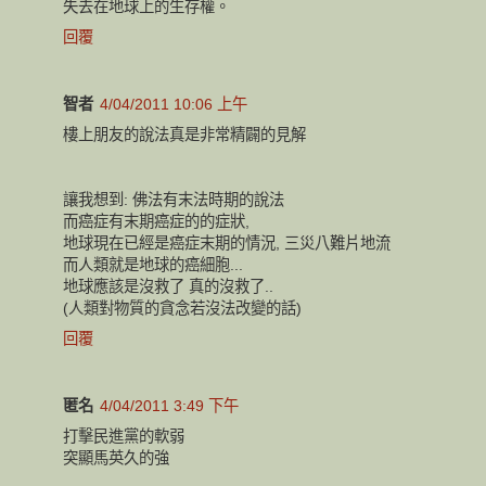
失去在地球上的生存權。
回覆
智者
4/04/2011 10:06 上午
樓上朋友的說法真是非常精闢的見解
讓我想到: 佛法有末法時期的說法
而癌症有末期癌症的的症狀,
地球現在已經是癌症末期的情況, 三災八難片地流
而人類就是地球的癌細胞...
地球應該是沒救了 真的沒救了..
(人類對物質的貪念若沒法改變的話)
回覆
匿名
4/04/2011 3:49 下午
打擊民進黨的軟弱
突顯馬英久的強