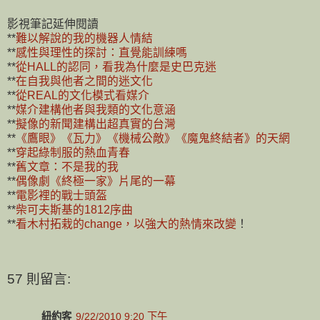
影視筆記延伸閱讀
**
難以解說的我的機器人情結
**
感性與理性的探討：直覺能訓練嗎
**
從HALL的認同，看我為什麼是史巴克迷
**
在自我與他者之間的迷文化
**
從REAL的文化模式看媒介
**
媒介建構他者與我類的文化意涵
**
擬像的新聞建構出超真實的台灣
**
《鷹眼》《瓦力》《機械公敵》《魔鬼終結者》的天網
**
穿起綠制服的熱血青春
**
舊文章：不是我的我
**
偶像劇《終極一家》片尾的一幕
**
電影裡的戰士頭盔
**
柴可夫斯基的1812序曲
**
看木村拓栽的change，以強大的熱情來改變
！
57 則留言:
紐約客
9/22/2010 9:20 下午