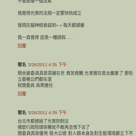
不管是哪一個法案
我覺得光害的法規一定要快快成立
我現在腦神經衰弱到= = 每天都頭暈
我一直覺得 這是一種謀殺......
回覆
匿名
3/26/2011 4:35 下午
簡余晏委員真是菩薩在世 救苦救難 光害實在是太嚴重了 那些
立委豬公們都在混
祝簡委員 高票連任
回覆
匿名
3/26/2011 4:39 下午
台北市都通過了光害防制法
哪麼行政院環保署就不敢再怠惰下去了
簡委員真是優秀 很大公德 對人類本身及對生態環境都立下不