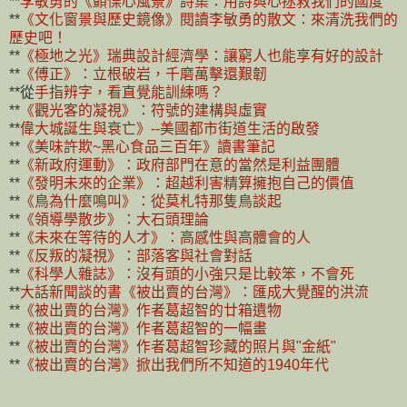
**
李敏勇的《顫慄心風景》詩集：用詩與心拯救我們的國度
**
《文化窗景與歷史鏡像》閱讀李敏勇的散文：來清洗我們的
歷史吧！
**
《極地之光》瑞典設計經濟學：讓窮人也能享有好的設計
**
《傅正》：立根破岩，千磨萬擊還艱韌
**從
手指辨字，看直覺能訓練嗎？
**
《觀光客的凝視》：符號的建構與虛實
**
偉大城
誕生與衰亡》--美國都市街道生活的啟發
**
《美味許欺~黑心食品三百年》讀書筆記
**
《新政府運動》：政府部門在意的當然是利益團體
**
《發明未來的企業》：超越利害精算擁抱自己的價值
**
《鳥為什麼鳴叫》：從莫札特那隻鳥談起
**
《領導學散步》：大石頭理論
**
《未來在等待的人才》：高感性與高體會的人
**
《反叛的凝視》：部落客與社會對話
**
《科學人雜誌》：沒有頭的小強只是比較笨，不會死
**
大話新聞談的書《被出賣的台灣》：匯成大覺醒的洪流
**
《被出賣的台灣》作者葛超智的廿箱遺物
**
《被出賣的台灣》作者葛超智的一幅畫
**
《被出賣的台灣》作者葛超智珍藏的照片與"金紙"
**
《被出賣的台灣》掀出我們所不知道的1940年代