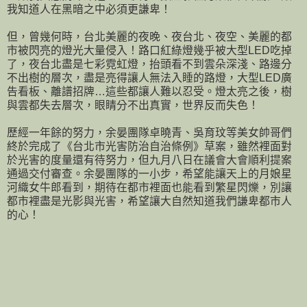
我知道人在黑暗之中必須更謙卑！
但，曾幾何時，台北美麗的夜晚、夜台北、夜空、美麗的都
市被閃亮的燈光大量侵入！路口紅綠燈幾乎被大型LED吃掉
了，夜台北盡是七彩霓虹燈，抬頭看不到雲朵深淺、路邊分
不出樹的層次，盡是亮得讓人無法入睡的路燈，大型LED廣
告看板、離譜招牌…這些都讓人難以忍受。燈太亮之後，樹
與雲都失去層次，眼睛分不出真實，世界反而失色！
歷經一年餘的努力，余晏團隊卓曉青、吳育玟等美女帥哥們
終於完成了《台北市光害防治自治條例》草案，雖然裡面對
於光害的度量還有待努力，但九月八日在議會大會順利提案
通過交付審查。余晏團隊的一小步，希望能讓天上的月娘星
河織女牛郎看到，期待在都市裡面也能看到繁星閃爍，別讓
都市裡盡是光影與光害，希望讓大自然知道我們謙卑都市人
的心！