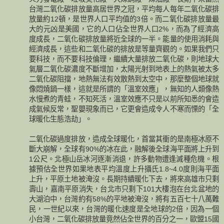
台灣二氧化碳排放量高居世界之冠，平均每人每年二氧化碳排
放量約12頓，是世界人口平均值的3倍。而二氧化碳排放量最
大的元凶是美國，它的人口佔全世界人口2%，而為了經濟高
度成長，二氧化碳排放量將近全球的一半。能量的使用消耗與
經濟成長，這些和二氧化碳的排放是等量齊觀的。如果我們只
要科技，而不要科技倫理，繼續大量排放二氧化碳，則地球大
氣層二氧化碳濃度不斷增加，太陽光射到地表上的熱氣被太多
二氧化碳阻擋，地熱無法有效散熱到太空中，那麼整個地球就
像悶燒鍋一樣，這就是所謂的「溫室效應」，無知的人類像熱
水慢煮的青蛙，不知死活，溫室效應不只是以前所知悉的會造
成氣候反常，聖嬰現象而已，它更會造成令人不寒而慄的「全
球暖化生態浩劫」。
二氧化碳過度排放，造成全球暖化，首當其衝的是南極冰原不
斷大崩解，全球有90%的冰在此，融解後全球海平面將上升到
1公尺。北極山岳冰河逐漸消退，許多動物遭逢滅種危機。根
據預估全世界如果地表平均溫度上升攝氏1.8~4.0度則海平面
上升，平原土地被淹沒。長期持續暖化下去，將來高雄市只剩
壽山，嘉南平原消失，台北市只剩下101大樓泡在台北盆地的
大湖泊中，台灣約有58%的平地被淹沒，將有五百七十八萬難
民，一世紀以來，台灣的暖化速度是全地球的2倍，因為一個
小台灣，二氧化碳排放量竟然佔全世界的百分之一，歐盟15國