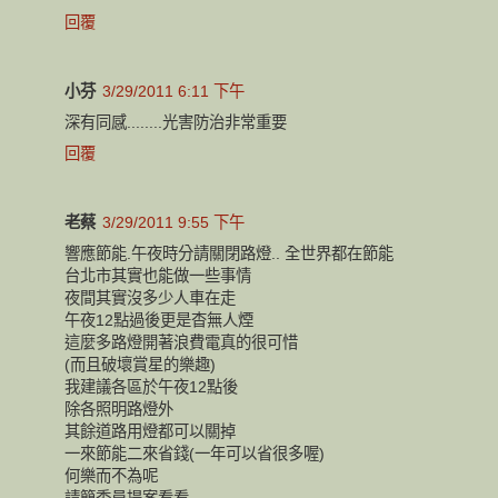
回覆
小芬
3/29/2011 6:11 下午
深有同感........光害防治非常重要
回覆
老蔡
3/29/2011 9:55 下午
響應節能.午夜時分請關閉路燈.. 全世界都在節能
台北市其實也能做一些事情
夜間其實沒多少人車在走
午夜12點過後更是杳無人煙
這麼多路燈開著浪費電真的很可惜
(而且破壞賞星的樂趣)
我建議各區於午夜12點後
除各照明路燈外
其餘道路用燈都可以關掉
一來節能二來省錢(一年可以省很多喔)
何樂而不為呢