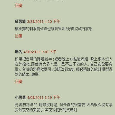
回覆
紅唇族
3/31/2011 4:10 下午
檳榔攤的刺眼霓虹燈也該管管吧?好像沒政府狀態..
回覆
匿名
4/01/2011 1:16 下午
如果把台彎的路燈減半 (或者晚上12點後熄燈, 晚上根本沒人
在外瘤搭,即使有大多也是一些不三不四的人, 自己安全要負
責), 台灣的熱島效應可以減低2到3度. 經過精確的統計模型得
到的結果..超準.
回覆
小黑黑
4/01/2011 1:19 下午
光害防制法?? 聽都沒聽過, 但是真的很需要 因為很久沒有享
受到夜空的美麗了 黑夜是我門的資產阿