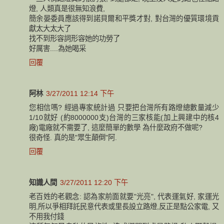
燈, 人類真是很無知浪費,
簡余晏委員應該得到諾貝爾和平獎才對, 對台灣的優質環境貢
獻太大太大了
找不到形容詞形容她的功勞了
好厲害....為她喝采
回覆
阿林
3/27/2011 12:14 下午
您相信嗎? 經過專家統計過 只要把台灣所有路燈總數量減少
1/10就好 (約8000000支)台灣的三家核能(加上興建中的核4
廠)電廠就不需要了, 這麼簡單的數學 為什麼政府不做呢?
很奇怪. 真的是"眾生顛倒"阿.
回覆
知識人間
3/27/2011 12:20 下午
老百姓的老觀念: 認為家前面就要"光亮", 代表運氣好, 家運光
明,所以爭相拜託民意代表或里長設立路燈,反正是點公家電, 又
不用我付錢