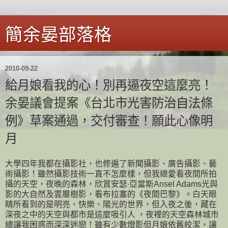
簡余晏部落格
2010-09-22
給月娘看我的心！別再逼夜空這麼亮！
余晏議會提案《台北市光害防治自法條
例》草案通過，交付審查！願此心像明
月
大學四年我都在攝影社，也修遍了新聞攝影、廣告攝影、藝
術攝影！雖然攝影技術一直不怎麼樣，但我總愛看夜間所拍
攝的天空，夜晚的森林，欣賞安瑟‧亞當斯Ansel Adams光與
影的大自然及雲層樹影，看布拉塞的《夜間巴黎》。白天眼
睛所看到的是明亮、快樂、陽光的世界，但入夜之後，藏在
深夜之中的天空與都市是這麼吸引人 ，夜裡的天空森林城市
總讓我困惑而深深迷戀！雖有少數燈影但月娘依舊皎潔，讓