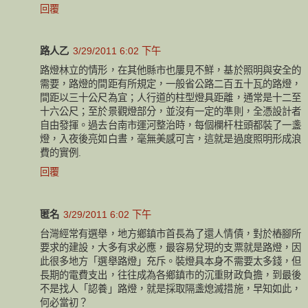
回覆
路人乙
3/29/2011 6:02 下午
路燈林立的情形，在其他縣市也屢見不鮮，基於照明與安全的
需要，路燈的間距有所規定，一般省公路二百五十瓦的路燈，
間距以三十公尺為宜；人行道的柱型燈具距離，通常是十二至
十六公尺；至於景觀燈部分，並沒有一定的準則，全憑設計者
自由發揮。過去台南市運河整治時，每個欄杆柱頭都裝了一盞
燈，入夜後亮如白晝，毫無美感可言，這就是過度照明形成浪
費的實例.
回覆
匿名
3/29/2011 6:02 下午
台灣經常有選舉，地方鄉鎮市首長為了還人情債，對於樁腳所
要求的建設，大多有求必應，最容易兌現的支票就是路燈，因
此很多地方「選舉路燈」充斥。裝燈具本身不需要太多錢，但
長期的電費支出，往往成為各鄉鎮市的沉重財政負擔，到最後
不是找人「認養」路燈，就是採取隔盞熄滅措施，早知如此，
何必當初？