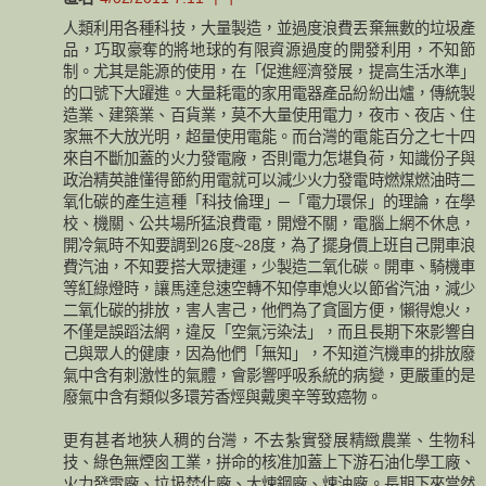
人類利用各種科技，大量製造，並過度浪費丟棄無數的垃圾產
品，巧取豪奪的將地球的有限資源過度的開發利用，不知節
制。尤其是能源的使用，在「促進經濟發展，提高生活水準」
的口號下大躍進。大量耗電的家用電器產品紛紛出爐，傳統製
造業、建築業、百貨業，莫不大量使用電力，夜市、夜店、住
家無不大放光明，超量使用電能。而台灣的電能百分之七十四
來自不斷加蓋的火力發電廠，否則電力怎堪負荷，知識份子與
政治精英誰懂得節約用電就可以減少火力發電時燃煤燃油時二
氧化碳的產生這種「科技倫理」─「電力環保」的理論，在學
校、機關、公共場所猛浪費電，開燈不關，電腦上網不休息，
開冷氣時不知要調到26度~28度，為了擺身價上班自己開車浪
費汽油，不知要搭大眾捷運，少製造二氧化碳。開車、騎機車
等紅綠燈時，讓馬達怠速空轉不知停車熄火以節省汽油，減少
二氧化碳的排放，害人害己，他們為了貪圖方便，懶得熄火，
不僅是誤蹈法網，違反「空氣污染法」，而且長期下來影響自
己與眾人的健康，因為他們「無知」，不知道汽機車的排放廢
氣中含有刺激性的氣體，會影響呼吸系統的病變，更嚴重的是
廢氣中含有類似多環芳香烴與戴奧辛等致癌物。
更有甚者地狹人稠的台灣，不去紮實發展精緻農業、生物科
技、綠色無煙囪工業，拼命的核准加蓋上下游石油化學工廠、
火力發電廠、垃圾焚化廠、大煉鋼廠、煉油廠。長期下來當然