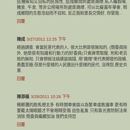
這種無知又自私的民族性, 造成鄉間到處是路燈,私人曬穀場,
豬舍, 牛舍, 等非公用場所到處是路燈, 可以比擬嘉年華會, 照
成鄉間的生態浩劫而不自知, 反正我和里長交情好, 你管我...
回覆
陳成
3/27/2011 12:25 下午
經過調查, 會當民意代表的人, 很大比例是很無知的, (簡委員除
外, 她是很有知識和行動力的好委員)只會譁眾取寵, 附和老百
姓的無知, 只會想辦法搞建設搞錢, 用"路燈"來代表開發的政績,
愚蠢至極,但是什麼樣的人民選出什麼樣的民代, 沒得怨,歷史共
業.
回覆
陳添福
3/28/2011 10:26 下午
檳榔攤的跑馬燈太多 有時開車會誤以為警車或救護車 更有時
要戴太陽眼鏡才不會眼睛受傷 這些亂象 只有靠光害防制法來
消除 簡委員繼續加油 我們支持您
回覆