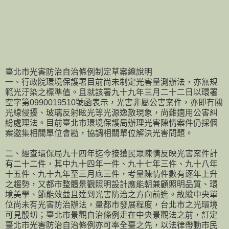
臺北市光害防治自治條例制定草案總說明
一、行政院環境保護署目前尚未制定光害量測辦法，亦無規
範光汙染之標準值。且就該署九十九年三月二十二日以環署
空字第0990019510號函表示，光害非屬公害案件，亦即有關
光線侵擾、玻璃反射眩光等光源逸散現象，尚難適用公害糾
紛處理法。目前臺北市環境保護局辦理光害陳情案件仍採個
案邀集相關單位會勘，協調相關單位解決光害問題。
二、經查環保局九十四年迄今接獲民眾陳情反映光害案件計
有二十二件，其中九十四年一件、九十七年三件、九十八年
十五件、九十九年至三月底三件，考量陳情件數有逐年上升
之趨勢，又都市整體景觀照明設計應能朝兼顧照明品質、環
境美學、節能效益且達到光害防治之方向前進。故縱中央單
位尚未有光害防治辦法，量都市發展程度，台北市之光環境
可見殷切；臺北市景觀自治條例走在中央景觀法之前，訂定
臺北市光害防治自治條例亦可率全臺之先，以法律帶動市民