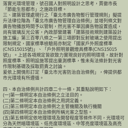
落實光環境管理，號召國人對照明設計之思考，貫徹市長
「節能生態都市」之施政目標。
三、建築管理處現行之「臺北市廣告物暫行管理規則」擬提
升法律位階為「臺北市廣告物管理自治條例」並增列條文對
廣告物播放時間予以管制，然光害不單因廣告物設置造成，
尚有玻璃反光公害，內政部營建署「建築技術規則建築設計
施工編」第三百零八條之一第三項即對反射玻璃之使用提出
限制規定，國家標準檢驗局亦制定「國家戶外照度標準
(CNS15015號)」、「戶外照明景觀燈具標準(CNS15015
號)」。上述各項規定皆欲致力實現良好的照明環境，故針對
照度標準、照明設施等提出量測標準，惟未有法條針對光害
作限制基礎及採取罰責之討論。
爰依上開情形訂定「臺北市光害防治自治條例」，俾提供都
市光環境有所遵循。
四、本自治條例共計四章二十一條，其重點說明如下：
(一)第一條明定本自治條例之立法目的。
(二)第二條明定本自治條例之用詞定義。
(三)第三條明定本自治條例之主管機關及執行機關
(四)第四條明定本自治條例所稱光害之型態。
(五)第五條明定依地理環境及開發程度等條件不同，光環境可
分為天然暗環境區、低亮度環境區、中等亮度環境區及高亮