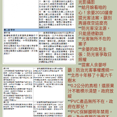
光影攝影
**
給月娘看咱的
心！余晏2010議會
提光害法案，籲別
再逼夜空這麼亮
**
防光害沒法源，
只能道德勸說
**
光害無所不在的
案子
**
余晏的政見主
張：防光害爭取日
照權
**
提案人余晏呼
籲：防治光害事權應統一
**
北市十年移了十萬六千
樹木
**
0.2公分的真相！還原果
汁不敢標示清楚，政府放
縱
**
PVC產品無所不在，政
府在那兒？
**
PVC保鮮膜明年禁用，