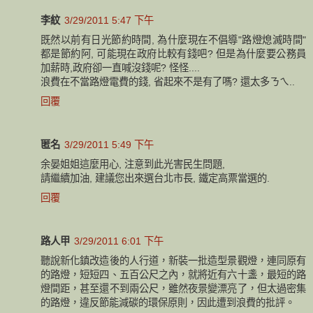
李紋
3/29/2011 5:47 下午
既然以前有日光節約時間, 為什麼現在不倡導"路燈熄滅時間"
都是節約阿, 可能現在政府比較有錢吧? 但是為什麼要公務員
加薪時,政府卻一直喊沒錢呢? 怪怪....
浪費在不當路燈電費的錢, 省起來不是有了嗎? 還太多ㄋㄟ..
回覆
匿名
3/29/2011 5:49 下午
余晏姐姐這麼用心, 注意到此光害民生問題,
請繼續加油, 建議您出來選台北市長, 鐵定高票當選的.
回覆
路人甲
3/29/2011 6:01 下午
聽說新化鎮改造後的人行道，新裝一批造型景觀燈，連同原有
的路燈，短短四、五百公尺之內，就將近有六十盞，最短的路
燈間距，甚至還不到兩公尺，雖然夜景變漂亮了，但太過密集
的路燈，違反節能減碳的環保原則，因此遭到浪費的批評。