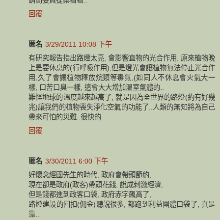
請簡委員提案看看..
回覆
匿名
3/29/2011 10:08 下午
有研究報告指出路燈太亮, 會影響直物的光合作用, 原來植物晚
上是要休息的(行呼吸作用),但是燈光會讓植物無法停止光合作
用,久了會讓植物釋放烷類等毒氣,(如同人不休息會火氣大一
樣, 口苦口臭一樣, 這會大大增加溫室氣體的..
難怪地球的溫度越來越高了, 就是因為全世界的路燈(約有好幾
兆)讓我們的植物喪失淨化空氣的功能了..人類的無知將為自己
帶來可怕的災難..很快的
回覆
匿名
3/30/2011 6:00 下午
好懷念經國先生的時代, 政府會帶頭節約,
現在卻是政府(政客)帶頭花錢, 說成刺激經濟,
但是錢都進到政客口袋, 政府赤字飆高了,
路燈建設的回扣(佣金)聽說很多, 都跑到利益團體口袋了, 真是
靠..