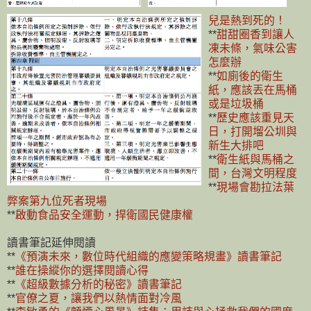
兒是熱到死的！
**
甜甜圈香到讓人
凍未條，氣味公害
怎麼辦
**
如廁後的衛生
紙，應該丟在馬桶
或是垃圾桶
**
歷史應該重見天
日，打開塯公圳與
新生大排吧
**
衛生紙與馬桶之
間，台灣文明程度
**
現場會勘拉法葉
弊案第九位死者現場
**
啟動食品安全運動，捍衛國民健康權
讀書筆記延伸閱讀
**
《預演未來，數位時代組織的應變策略規畫》讀書筆記
**
誰在操縱你的選擇閱讀心得
**
《超級數據分析的秘密》讀書筆記
**
官僚之夏，讓我們以熱情面對冷風