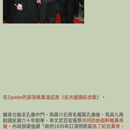
在
Spieler的部落格重溫這首《反共復國紀念歌》
。
繼穿古裝走孔廟中門，與蔣介石齊名賜匾孔廟後，馬英九再
創國民黨六十年創舉，率文武百官遙祭
共同的始祖軒轅黃帝
陵。
內政部還強調「政府1935年訂清明節是
為了紀念黃帝，