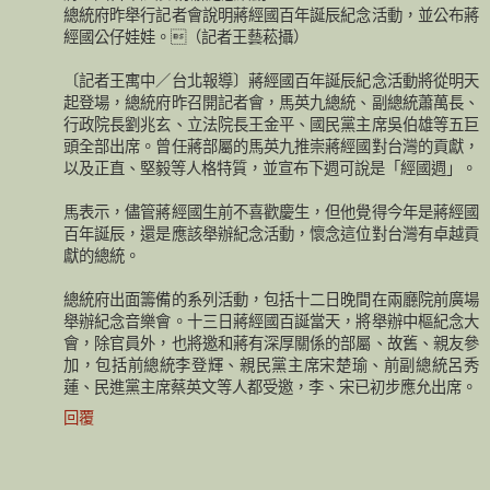
總統府昨舉行記者會說明蔣經國百年誕辰紀念活動，並公布蔣
經國公仔娃娃。（記者王藝菘攝）
〔記者王寓中／台北報導〕蔣經國百年誕辰紀念活動將從明天
起登場，總統府昨召開記者會，馬英九總統、副總統蕭萬長、
行政院長劉兆玄、立法院長王金平、國民黨主席吳伯雄等五巨
頭全部出席。曾任蔣部屬的馬英九推崇蔣經國對台灣的貢獻，
以及正直、堅毅等人格特質，並宣布下週可說是「經國週」。
馬表示，儘管蔣經國生前不喜歡慶生，但他覺得今年是蔣經國
百年誕辰，還是應該舉辦紀念活動，懷念這位對台灣有卓越貢
獻的總統。
總統府出面籌備的系列活動，包括十二日晚間在兩廳院前廣場
舉辦紀念音樂會。十三日蔣經國百誕當天，將舉辦中樞紀念大
會，除官員外，也將邀和蔣有深厚關係的部屬、故舊、親友參
加，包括前總統李登輝、親民黨主席宋楚瑜、前副總統呂秀
蓮、民進黨主席蔡英文等人都受邀，李、宋已初步應允出席。
回覆