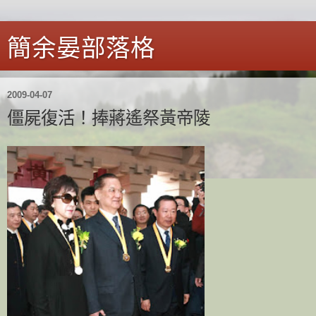
簡余晏部落格
2009-04-07
僵屍復活！捧蔣遙祭黃帝陵