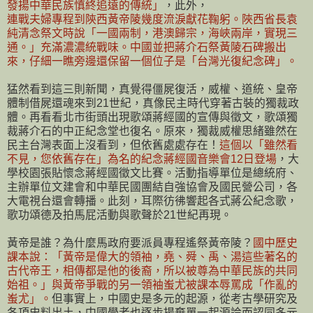
發揚中華民族慎終追遠的傳統」
，此外，
連戰夫婦專程到陝西黃帝陵幾度流淚獻花鞠躬。陜西省長袁
純清念祭文時說「一國兩制，港澳歸宗，海峽兩岸，實現三
通。」充滿濃濃統戰味。中國並把蔣介石祭黃陵石碑搬出
來，仔細一瞧旁邊還保留一個位子是「台灣光復紀念碑」。
猛然看到這三則新聞，真覺得僵屍復活，威權、道統、皇帝
體制借屍還魂來到21世紀，真像民主時代穿著古裝的獨裁政
體。再看看北市街頭出現歌頌蔣經國的宣傳與徵文，歌頌獨
裁蔣介石的中正紀念堂也復名。原來，獨裁威權思緒雖然在
民主台灣表面上沒看到，但依舊處處存在！
這個以「雖然看
不見，您依舊存在」為名的紀念蔣經國音樂會12日登場
，大
學校園張貼懷念蔣經國徵文比賽。活動指導單位是總統府、
主辦單位文建會和中華民國團結自強協會及國民營公司，各
大電視台還會轉播。此刻，耳際彷彿響起各式蔣公紀念歌，
歌功頌德及拍馬屁活動與歌聲於21世紀再現。
黃帝是誰？為什麼馬政府要派員專程遙祭黃帝陵？
國中歷史
課本說：「黃帝是偉大的領袖，堯、舜、禹、湯這些著名的
古代帝王，相傳都是他的後裔，所以被尊為中華民族的共同
始祖。」與黃帝爭戰的另一領袖蚩尤被課本辱罵成「作亂的
蚩尤」。
但事實上，中國史是多元的起源，從考古學研究及
各項史料出土，中國學者也逐步揚棄單一起源論而認同多元