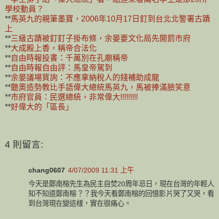
學校動員？
**
馬英九的親筆墨寶，2006年10月17日釘到台北北警署古蹟
上
**
三級古蹟被釘釘子掛布條，余晏要文化局先開罰市府
**
大成殿上香，稱帝合法化
**
自由時報投書：千萬別在孔廟稱帝
**
自由時報自由評：馬皇帝駕到
**
余晏議場質詢：不應拿納稅人的錢補助成龍
**
聽奧造勢教比手語偉大總統馬英九，馬被捧滿臉笑意
**
市府官員：民選總統，非常偉大!!!!!!!!!
**
好偉大的「區長」
4 則留言:
chang0607
4/07/2009 11:31 上午
今天是鄭南榕先生為民主自焚20周年忌日，現在台灣的年輕人
知不知道鄭南榕？？我今天看鄭南榕的回憶影片哭了又哭，看
到台灣現在變這樣，實在很痛心。