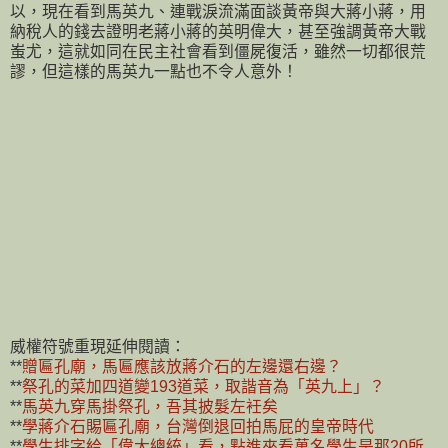
以，現在看到馬英九、連戰淚流滿面談黃帝與大蔣小蔣，用
納稅人的錢去證明老蔣小蔣的英明偉大，甚至強調黃帝大戰
蚩尤，這就如同在民主社會看到僵屍復活，雖然一切都很荒
謬，但這樣的馬英九一點也不令人意外！
威權符號重現延伸閱讀：
**
贈匾孔廟，馬匾應該放蔣介石的左邊還右邊？
**
祭孔的菜加四道變193道菜，取諧音為「英九上」？
**
馬英九穿馬掛祭孔，吾其披髮左衽矣
**
學蔣介石賜匾孔廟，台灣倒退回拍馬屁的皇帝時代
**
學生排字給「偉大總統」看，點進來看萬名學生是那20所