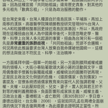
論，因為這種宣揚「共同始祖論」違背歷史真象，對其他的
多元祖先「數典忘祖」，只是為政治服務的動作。
從台灣史來看，台灣人種源自於南島民族、平埔族，再加上
南移的漢族，高雄醫學院陳順勝教授研究發現88％台灣人
HLA和粒腺體核酸基因更接近南島民族基因。所以，馬政府
現在這種扭曲台灣人為中國黃帝後代，刻意忽略史學、醫
學、科學上台灣人多元起源的事實，扭曲為台灣只有一個祖
先是
非常嚴重的族群歧視
，「共同始祖論」荒謬不合邏輯，
何況再依此推論要求台灣人放棄自我命運被他國統一，這樣
的想法與做法不符民主、科學、法治精神。
一方面遙拜中國一個單一的始祖，另一方面則膜拜威權戒嚴
時的領導人，大街小巷貼著歌頌大蔣小蔣的活動與文字，還
用偶像歌手懷舊包裝獨裁戒嚴，威權統治的圖騰符號再現，
正是民主政治文化倒退的危機。《還原儒家，告別儒家》一
書提及，官僚系統透過儒家教育來向當代人民強調君權、父
權、夫權，以此壓抑臣民、兒女、妻子，置人民與君王於不
對等的權利義務關係，負面影響形成家族主義、威權主義、
泛政治主義、重禮輕法、虛亡欺罔（頁305到337，李日章，
康德出版社，台北縣：2008），這就如同孔孟在周禮全面崩
潰的情況下竟去復興周禮，為此還要去證明其正當性。所