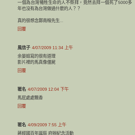
一個為台灣犧牲生命的人不祭拜，竟然去拜一個死了5000多
年也沒有為台灣做過什麽的人？？
真的很想念鄭南榕先生...
回覆
風信子
4/07/2009 11:34 上午
余晏姐寫的很有道理
影片裡的馬真像僵屍
回覆
匿名
4/07/2009 12:04 下午
馬屁處處飄香
回覆
匿名
4/09/2009 7:55 上午
蔣經國百年誕辰 府辦紀念活動