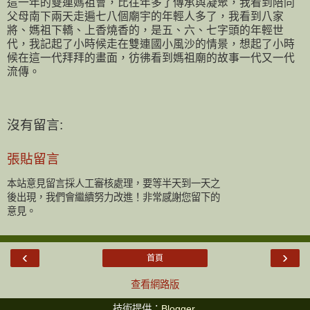
這一年的雙連媽祖會，比往年多了傳承與凝聚，我看到陪同
父母南下兩天走遍七八個廟宇的年輕人多了，我看到八家
將、媽祖下轎、上香燒香的，是五、六、七字頭的年輕世
代，我記起了小時候走在雙連國小風沙的情景，想起了小時
候在這一代拜拜的畫面，彷彿看到媽祖廟的故事一代又一代
流傳。
沒有留言:
張貼留言
本站意見留言採人工審核處理，要等半天到一天之
後出現，我們會繼續努力改進！非常感謝您留下的
意見。
‹
›
首頁
查看網路版
技術提供：
Blogger
.