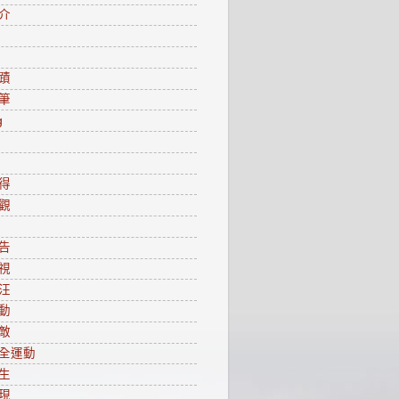
介
蹟
筆
g
得
觀
告
視
汪
動
敵
全運動
生
現