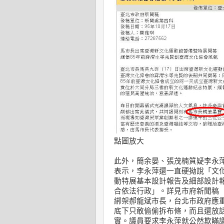
點圖放大
此外，簡余晏、張茂楠質疑李永
表示，李永萍還一直硬拗說「文化局
動特展基本設計報告及細部設計
合依法行政」。詳見市府新聞稿
綁架郝龍斌市長，台北市政府應
底下只敢偷偷拆布條，而且還放
實。議員要求李永萍就公然欺瞞