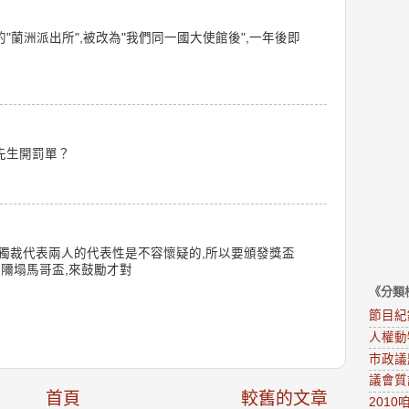
"蘭洲派出所",被改為"我們同一國大使館後",一年後即
先生開罰單？
獨裁代表兩人的代表性是不容懷疑的,所以要頒發獎盃
個隬塌馬哥盃,來鼓勵才對
《分類
節目紀
人權動
市政議
議會質
首頁
較舊的文章
201