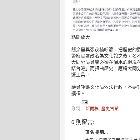
點圖放大
簡余晏與張茂楠呼籲，把歷史的還
警察官署改名為文化館之後，名
大同分局員警必須在漏水的環境
結台灣」而扭曲歷史，應將大同
選工具。
議員呼籲文化局依法行政，不要
擴權。
分類：
新聞稿
,
歷史古蹟
6 則留言:
匿名 提到...