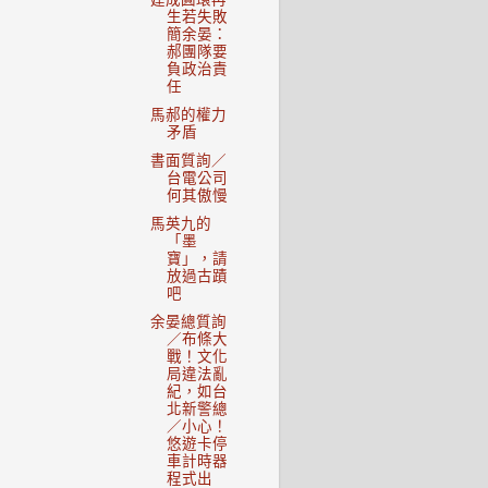
生若失敗
簡余晏：
郝團隊要
負政治責
任
馬郝的權力
矛盾
書面質詢／
台電公司
何其傲慢
馬英九的
「墨
寶」，請
放過古蹟
吧
余晏總質詢
／布條大
戰！文化
局違法亂
紀，如台
北新警總
／小心！
悠遊卡停
車計時器
程式出