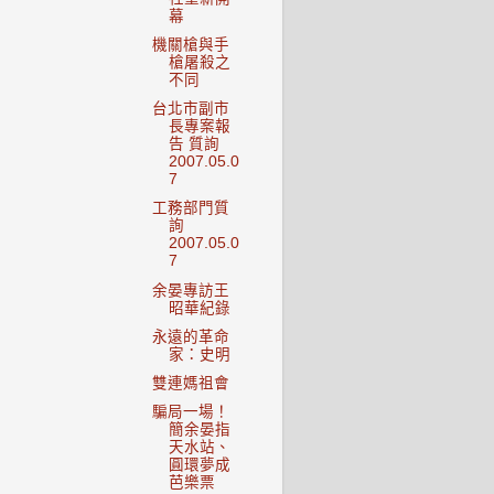
幕
機關槍與手
槍屠殺之
不同
台北市副市
長專案報
告 質詢
2007.05.0
7
工務部門質
詢
2007.05.0
7
余晏專訪王
昭華紀錄
永遠的革命
家：史明
雙連媽祖會
騙局一場！
簡余晏指
天水站、
圓環夢成
芭樂票