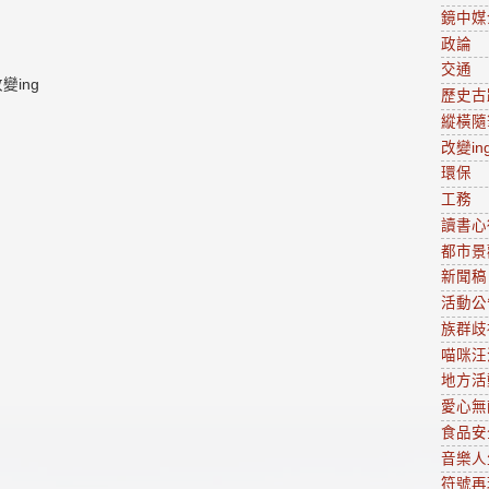
鏡中媒
政論
交通
ing
歷史古
縱橫隨
改變in
環保
工務
讀書心
都市景
新聞稿
活動公
族群歧
喵咪汪
地方活
愛心無
食品安
音樂人
符號再