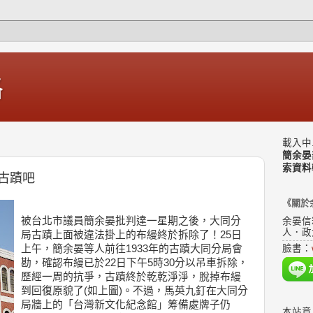
格
載入中.
簡余晏
索資料
古蹟吧
《關於
被台北市議員簡余晏批判達一星期之後，大同分
余晏信
人．政
局古蹟上面被違法掛上的布縵終於拆除了！
25日
上午，簡余晏等人前往1933年的古蹟大同分局會
臉書：
勘，確認布縵已於22日下午5時30分以吊車拆除，
歷經一周的抗爭，古蹟終於乾乾淨淨，脫掉布縵
到回復原貌了(如上圖)。不過，馬英九釘在大同分
局牆上的「台灣新文化紀念館」筹備處牌子仍
本站意