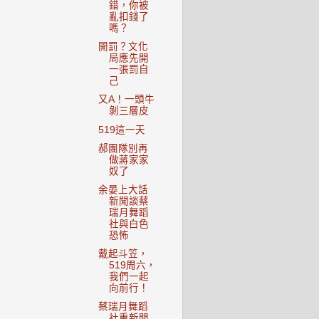
錯，你被
亂扣錢了
嗎？
開罰？文化
局應先開
一張罰自
己
又A！一頭牛
剝三層皮
519這一天
郝團隊別再
做蔣家家
奴了
余晏上大話
新聞談蔡
瑞月舞蹈
社與白色
恐怖
戴起斗笠，
519周六，
我們一起
向前行！
蔡瑞月舞蹈
社重新開