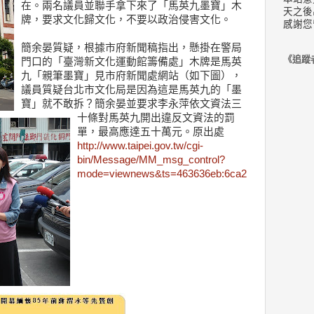
在。
兩名議員並聯手拿下來了「馬英九墨寶」木
天之後
牌，要求文化歸文化，不要以政治侵害文化。
感謝您
簡余晏質疑，根據市府新聞稿指出，懸掛在警局
《追蹤
門口的「臺灣新文化運動館籌備處」木牌是馬英
九「親筆墨寶」見市府新聞處網站（如下圖），
議員質疑台北市文化局是因為這是馬英九的「墨
寶」就不敢拆？簡余晏並要求李永萍依文資法三
十條對馬英九開出違反文資法的罰
單，最高應達五十萬元。原出處
http://www.taipei.gov.tw/cgi-
bin/Message/MM_msg_control?
mode=viewnews&ts=463636eb:6ca2