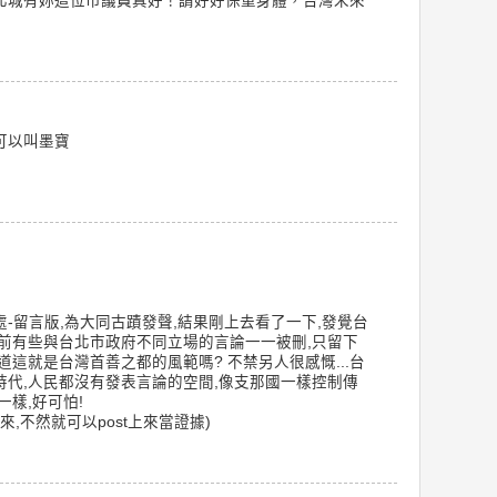
北城有妳這位市議員真好！請好好保重身體，台灣未來
可以叫墨寶
-留言版,為大同古蹟發聲,結果剛上去看了一下,發覺台
前有些與台北市政府不同立場的言論一一被刪,只留下
道這就是台灣首善之都的風範嗎? 不禁另人很感慨...台
代,人民都沒有發表言論的空間,像支那國一樣控制傳
樣,好可怕!
來,不然就可以post上來當證據)