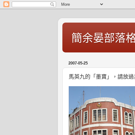
簡余晏部落
2007-05-25
馬英九的「墨寶」，請放過