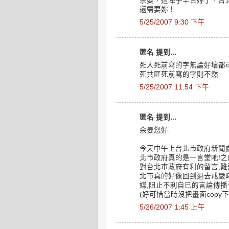
余晏，這陣子辛苦妳了，台
還需要妳！
5/25/2007 9:30 下午
匿名 提到...
死人死前寫的字無論好壞都
死共匪死前寫的字則不然
5/25/2007 11:54 下午
匿名 提到...
余晏您好:
今天中午上台北市政府新聞處
北市政府真的是一言堂吔!之
對台北市政府有利的留言,難
北市真的好像回到過去戒嚴時
媒,阻止不利自已的言論傳播一
(好可惜當時沒把畫面copy下
5/26/2007 1:45 上午