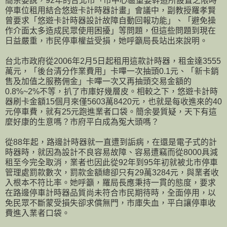
簡余晏說，92年的台北市「市中心區重要幹道所設置之限時
停車位租用結合悠遊卡計時器計畫」會議中，副教授羅孝賢
曾要求「悠遊卡計時器設計故障自動回報功能」、「避免操
作介面太多造成民眾使用困擾」等問題，但這些問題到現在
日益嚴重，市民停車權益受損，她呼籲局長站出來說明。
台北市政府從2006年2月5日起租用這款計時器，租金達3555
萬元，「後台清分作業費用」卡嗶一次抽頭0.1元、「新卡銷
售及加值之服務佣金」卡嗶一次又再抽頭交易金額的
0.8%~2%不等，扒了市庫好幾層皮。相較之下，悠遊卡計時
器刷卡金額15個月來僅5603萬8420元，也就是每收進來的40
元停車費，就有25元跑進業者口袋。簡余晏質疑，天下有這
麼好康的生意嗎？市府平白成為冤大頭嗎？
從88年起，路邊計時器就一直遭到詬病，在還是電子式的計
時器時，就因為設計不良容易故障、容易遭竊而從8000具減
租至今完全取消，業者也因此從92年到95年初就被北市停車
管理處罰款數次，罰款金額總卻只有29萬3284元，與業者收
入根本不符比率。她呼籲，羅局長應秉持一貫的態度，要求
在路邊停車計時器品質尚未符合市民期待時，全面停用，以
免民眾不斷蒙受損失卻求償無門，市庫失血，平白讓停車收
費進入業者口袋。