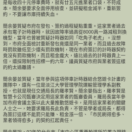
是每收四十元停車費時，就有廿五元進業者口袋，不符成
本。簡余晏要求全面停用檢查，並研擬租金減半，重新簽
約，不要讓市庫持續失血。
簡余晏質疑市府在發包、簽約過程疑點重重。這家業者過去
承包電子計時器時，就因故障率過高從8000具一路減租到換
機型，當年也曾被質疑計時器如同「吃角子老虎」。沒想
到，市府全面檢討重新發包竟還是同一業者，而且過去故障
時罰款雖低至少還有罰款機制，現在市府簽訂的計時器契約
竟沒有罰款機制，而且租金龐大，遠比過去的計時器貴上一
倍，還採限制性招標一約六年，議員質疑市府與業者簽這樣
的約太過離譜。
簡余晏並質疑，當年參與這項停車計時器結合悠遊卡計畫的
團隊中，還有一位是淡江大學管理學院運輸管理學系副教
授，也就是現任交通局長的羅孝賢。簡余晏指出，羅孝賢是
智慧卡公司甄審決定用這家業者的甄審委員，羅局長當年參
加市府會議主張以此大量推動悠遊卡，是用這家業者的關鍵
人士之一，她要求羅局長此負責，不管是學者或局長，都得
為簽訂這樣不能罰只能賺、租金漲一倍、「市民刷得愈多、
業者領得愈多」的契約扛起責任。