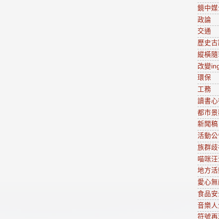
鏡中媒
政論
交通
歷史古
縱橫隨
改變in
環保
工務
讀書心
都市景
新聞稿
活動公
族群歧
喵咪汪
地方活
愛心無
食品安
音樂人
符號再