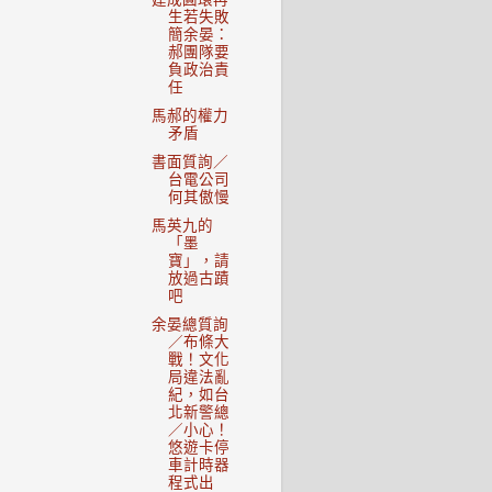
生若失敗
簡余晏：
郝團隊要
負政治責
任
馬郝的權力
矛盾
書面質詢／
台電公司
何其傲慢
馬英九的
「墨
寶」，請
放過古蹟
吧
余晏總質詢
／布條大
戰！文化
局違法亂
紀，如台
北新警總
／小心！
悠遊卡停
車計時器
程式出