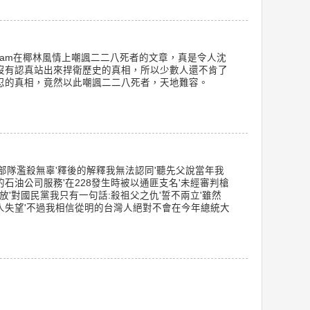
ram在椰林風情上嘲諷二二八死者的文章，真是令人沈
沒有認真站出來捍衛歷史的真相，所以少數人還不肯了
忍的真相，竟然以此嘲諷二二八死者，天地難容。
民黨部隊濫殺無辜'釋後的解釋我無法認同'聽先父說當年我
石油公司服務'在228發生時被以通匪支名'未經審判槍
放'對國民黨我只有一句話:殺祖父之仇'誓不兩立'雖然
人失望'不過我相信從明的台灣人絕對不會在今年總統大