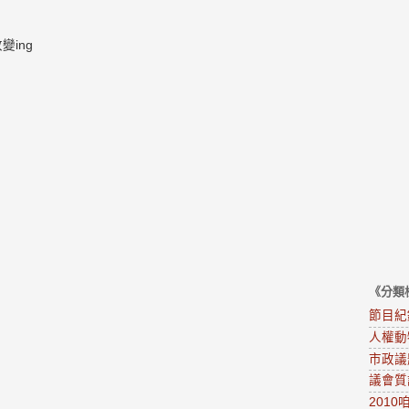
ing
《分類
節目紀
人權動
市政議
議會質
201