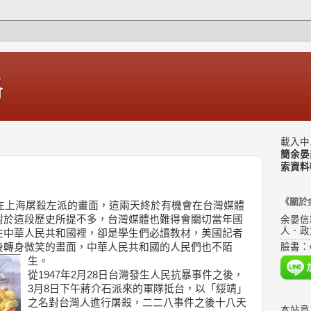
格
載入中.
簡余晏
索資料
《關於
隊在上海屠殺左派的畫面，這兩天終於有機會在台灣媒體
對於這段歷史所提不多，台灣媒體也難得會關切當年國
余晏信
人．政
在中華人民共和國裡，卻是學生們必讀教材，美國記者
後轉身微笑的畫面，中華人民共和國的人民們也不陌
臉書：
生。
從1947年2月28日台灣發生人民抗暴事件之後，
3月8日下午蔣介石派來的軍隊抵台，以「綏靖」
之名對台灣人進行屠殺，二二八事件之後十八天
本站意