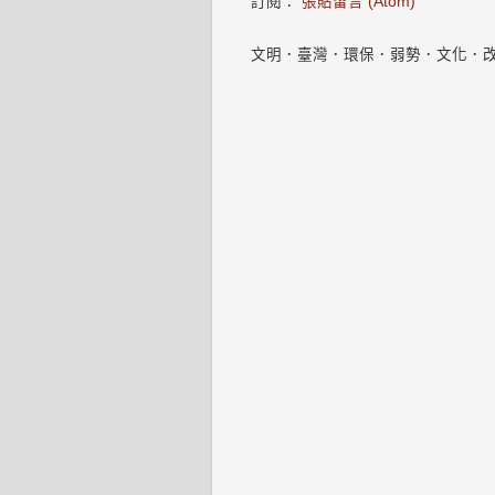
訂閱：
張貼留言 (Atom)
文明．臺灣．環保．弱勢．文化．改變