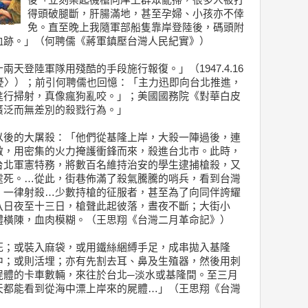
後「立刻架起機槍向岸上群眾亂掃，很多人被打
得頭破腿斷，肝腸滿地，甚至孕婦、小孩亦不倖
免。直至晚上我隨軍部船隻靠岸登陸後，碼頭附
血跡。」（何聘儒《蔣軍鎮壓台灣人民紀實》）
天登陸軍隊用殘酷的手段施行報復。」（1947.4.16
憂〉）；前引何聘儒也回憶：「主力迅即向台北推進，
進行掃射，真像瘋狗亂咬。」；美國國務院《對華白皮
廣泛而無差別的殺戮行為。」
以後的大屠殺：「他們從基隆上岸，大殺一陣過後，連
敵，用密集的火力掩護衝鋒而來，殺進台北市。此時，
台北軍憲特務，將數百名維持治安的學生逮捕槍殺，又
處死。…從此，街巷佈滿了殺氣騰騰的哨兵，看到台灣
，一律射殺…少數持槍的征服者，甚至為了向同伴誇耀
八日夜至十三日，槍聲此起彼落，晝夜不斷；大街小
體橫陳，血肉模糊。（王思翔《台灣二月革命記》）
死；或裝入麻袋，或用鐵絲綑縛手足，成串拋入基隆
中；或則活埋；亦有先割去耳、鼻及生殖器，然後用刺
屍體的卡車數輛，來往於台北─淡水或基隆間。至三月
天都能看到從海中漂上岸來的屍體…」（王思翔《台灣