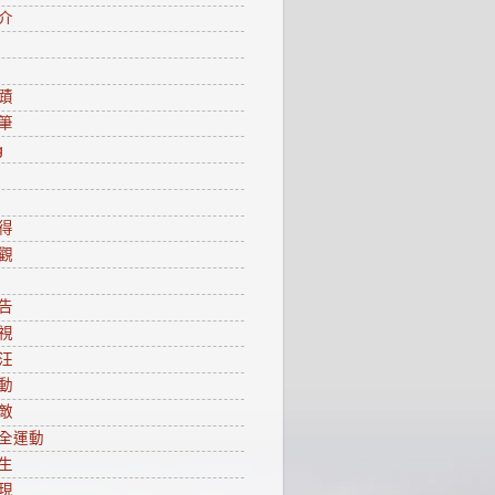
介
蹟
筆
g
得
觀
告
視
汪
動
敵
全運動
生
現