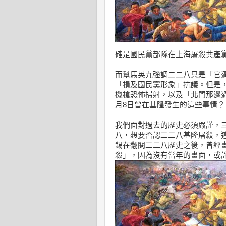
確是國民黨部隊在上海屠殺共產
而幫馬英九強調二二八只是「官逼
「損及國民黨形象」抗議。但是
機槍恐怖掃射，以及「北門那邊過
月8日曾在基隆發生的這些事情？
我們面對過去的歷史必須嚴謹，
八，想要否認二二八基隆屠殺，
錫在翻閱二二八歷史之後，曾經
殺」，因為沒有當年的畫面，或