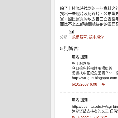
除了上述臨時找到的一些資料之
找出一些照片及紀錄片，公布黨
實，國民黨真的敢去告三立說當
面比不上21師機關槍掃射的畫面
分類：
縱橫隨筆
,
鏡中媒介
5 則留言:
匿名 提到...
兇手紀念館
今日搶先拆招牌現場照片...
您還找中正紀念堂嗎？▽：樓下
http://wa-gue.blogspot.com
5/10/2007 6:08 下午
匿名 提到...
http://bbs.ntu.edu.tw/cgi-b
這是泛藍支持者的文章 僅
5/11/2007 11:10 下午