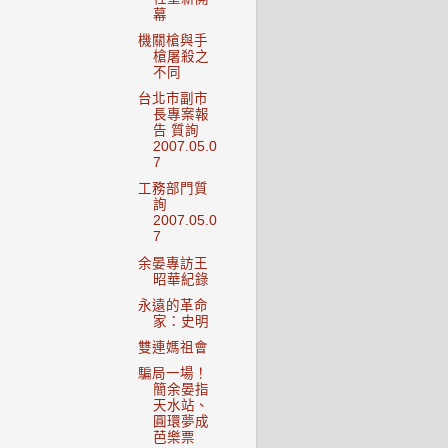
幕
機關槍與手
槍屠殺之
不同
台北市副市
長專案報
告 質詢
2007.05.0
7
工務部門質
詢
2007.05.0
7
余晏專訪王
昭華紀錄
永遠的革命
家：史明
雙連媽祖會
騙局一場！
簡余晏指
天水站、
圓環夢成
芭樂票