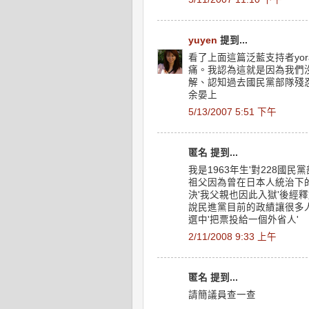
yuyen
提到...
看了上面這篇泛藍支持者yo
痛。我認為這就是因為我們
解、認知過去國民黨部隊殘
余晏上
5/13/2007 5:51 下午
匿名 提到...
我是1963年生'對228國
祖父因為曾在日本人統治下的
決'我父親也因此入獄'後經釋
說民進黨目前的政績讓很多
選中'把票投給一個外省人'
2/11/2008 9:33 上午
匿名 提到...
請簡議員查一查