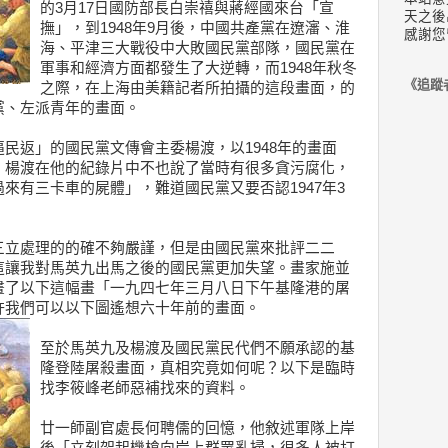
的3月17日國防部長白崇禧與蔣經國來台「宣
天之後
撫」，到1948年9月後，中國共產黨在遼瀋、淮
感謝您
海、平津三大戰役中大敗國民黨部隊，國民黨在
軍事和經濟方面都發生了大逆轉，而1948年秋冬
《追蹤
之際，在上海由美籍記者所拍攝的這段畫面，的
黨、左派青年的畫面。
民返」的國民黨文傳會主委楊渡，以1948年的畫面
，楊渡在他的紀錄片中不也說了當時有很多貪污腐化，
來有三卡車的屍體」，難道國民黨又要否認1947年3
三立處理的的確不夠嚴謹，但是由國民黨來批評二二
這讓我對馬英九出馬之後的國民黨更加失望。畫家施並
畫了以下這幅畫「一九四七年三月八日下午基隆港的屠
許我們可以以下圖遙想六十年前的畫面。
至於馬英九及楊渡及國民黨民代們不願承認的基
隆登陸屠殺畫面，真相究竟如何呢？以下是臨時
找李筱峰老師惡補找來的資料。
廿一師副官處長何聘儒的回憶，他敘述軍隊上岸