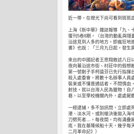
近一帶，在燈光下尚可看到斑斑
上海《新中華》雜誌報導「九、十兩
復刊5卷8期，〈台灣的動亂與隱
沿途見到人多的地方，即瘋狂地
書》也說：「三月九日起，發生
來台的中國記者王思翔敘述八日
夜向著沿途市街、村莊中的假想
第一號劊子手柯遠芬已先行指揮
殺入處委會，將數十名辦事人員
裝束或不懂普通話者，不問情由
射技，就以台灣人民為獵物！自
巷，以至學校機關內外，處處屍
一經逮捕，多不加訊問，立即處
港、淡水河，或則槍決後拋入海
刀劈死者…。每夜間，均有滿疊
底，我在基隆候船十天，幾乎每
二月革命記》）