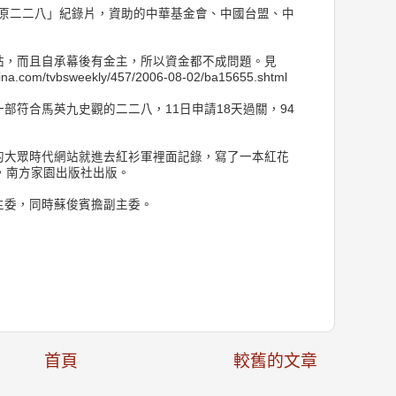
還原二二八」紀錄片，資助的中華基金會、中國台盟、中
網站，而且自承幕後有金主，所以資金都不成問題。見
na.com/tvbsweekly/457/2006-08-02/ba15655.shtml
一部符合馬英九史觀的二二八，11日申請18天過關，94
渡的大眾時代網站就進去紅衫軍裡面記錄，寫了一本紅花
，南方家園出版社出版。
會主委，同時蘇俊賓擔副主委。
首頁
較舊的文章