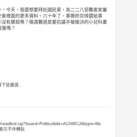
外，今天，我還想要拜託國民黨，為二二八受難者家屬
史會裡面的更多資料。六十年了，事實終究得還給事
年沒有屠殺嗎？楊渡難道是要抗議手槍槍決的小兒科畫
寫實嗎？
這邊請...
in/readbrd.cgi?board=Politics&dir=A1348CJI&type=file
供索引不作轉貼