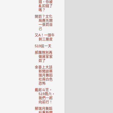
錯，你被
亂扣錢了
嗎？
開罰？文化
局應先開
一張罰自
己
又A！一頭牛
剝三層皮
519這一天
郝團隊別再
做蔣家家
奴了
余晏上大話
新聞談蔡
瑞月舞蹈
社與白色
恐怖
戴起斗笠，
519周六，
我們一起
向前行！
蔡瑞月舞蹈
社重新開