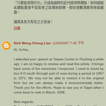
「只要追求現代化」已成為過時的近代經濟學觀點，如何超脫
此觀點要是不從首善之區開始發酵，相信很難落實到各個層
面。
議員及各方有志之士加油！
回覆
Dick Weng-Cheng Liao
11/04/2007 7:48 下午
Hi, YuYen,
I attended your speech at Taiwan Center in Flushing a while
ago. I am so happy to receive and read this article. It brings
back some of fun memories I treasured. I used to travel by
bus # O-south through part of area during a period of 1967
to 1971. We may not be able to restore it to the original
form but we can always make it environmentally better.
Thank you for the efforts. Hope to see you in Taipei when I
come back to vote in March, 2008.
Best regards,