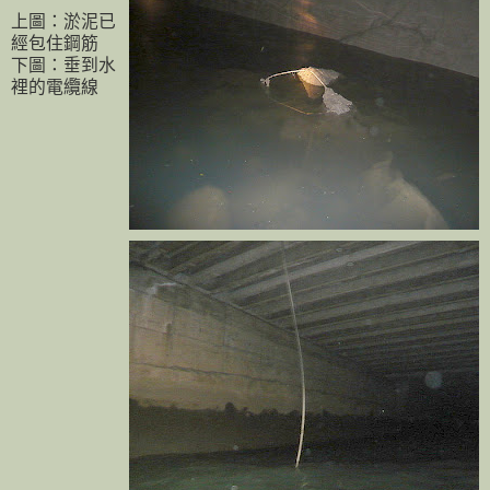
上圖：淤泥已
經包住鋼筋
下圖：垂到水
裡的電纜線