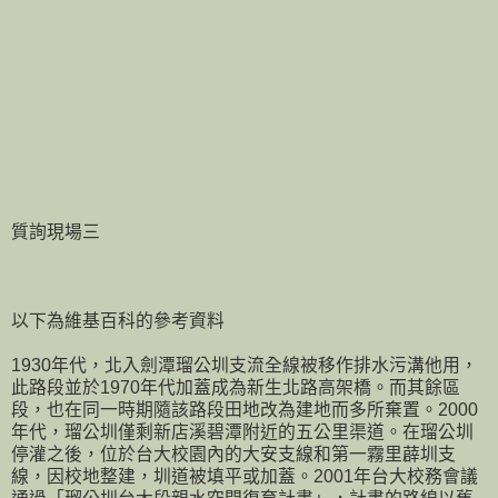
質詢現場三
以下為維基百科的參考資料
1930年代，北入劍潭瑠公圳支流全線被移作排水污溝他用，
此路段並於1970年代加蓋成為新生北路高架橋。而其餘區
段，也在同一時期隨該路段田地改為建地而多所棄置。2000
年代，瑠公圳僅剩新店溪碧潭附近的五公里渠道。在瑠公圳
停灌之後，位於台大校園內的大安支線和第一霧里薜圳支
線，因校地整建，圳道被填平或加蓋。2001年台大校務會議