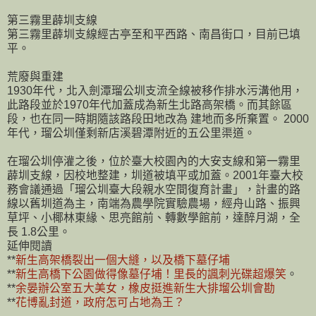
第三霧里薜圳支線
第三霧里薜圳支線經古亭至和平西路、南昌街口，目前已填
平。
荒廢與重建
1930年代，北入劍潭瑠公圳支流全線被移作排水污溝他用，
此路段並於1970年代加蓋成為新生北路高架橋。而其餘區
段，也在同一時期隨該路段田地改為 建地而多所棄置。 2000
年代，瑠公圳僅剩新店溪碧潭附近的五公里渠道。
在瑠公圳停灌之後，位於臺大校園內的大安支線和第一霧里
薜圳支線，因校地整建，圳道被填平或加蓋。2001年臺大校
務會議通過「瑠公圳臺大段親水空間復育計畫」，計畫的路
線以舊圳道為主，南端為農學院實驗農場，經舟山路、振興
草坪、小椰林東緣、思亮館前、轉數學館前，達醉月湖，全
長 1.8公里。
延伸閱讀
**
新生高架橋裂出一個大縫，以及橋下墓仔埔
**
新生高橋下公園做得像墓仔埔！里長的諷刺光碟超爆笑
。
**
余晏辦公室五大美女，橡皮挺進新生大排塯公圳會勘
**
花博亂封道，政府怎可占地為王？