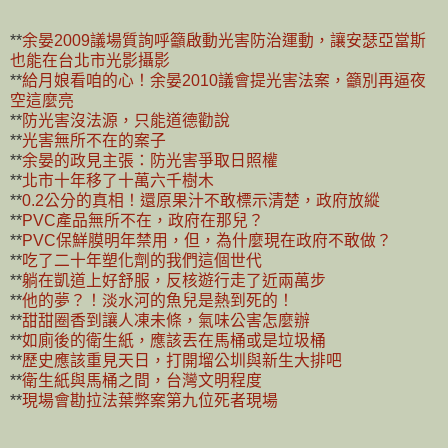
**
余晏2009議場質詢呼籲啟動光害防治運動，讓安瑟亞當斯
也能在台北市光影攝影
**
給月娘看咱的心！余晏2010議會提光害法案，籲別再逼夜
空這麼亮
**
防光害沒法源，只能道德勸說
**
光害無所不在的案子
**
余晏的政見主張：防光害爭取日照權
**
北市十年移了十萬六千樹木
**
0.2公分的真相！還原果汁不敢標示清楚，政府放縱
**
PVC產品無所不在，政府在那兒？
**
PVC保鮮膜明年禁用，但，為什麼現在政府不敢做？
**
吃了二十年塑化劑的我們這個世代
**
躺在凱道上好舒服，反核遊行走了近兩萬步
**
他的夢？！淡水河的魚兒是熱到死的！
**
甜甜圈香到讓人凍未條，氣味公害怎麼辦
**
如廁後的衛生紙，應該丟在馬桶或是垃圾桶
**
歷史應該重見天日，打開塯公圳與新生大排吧
**
衛生紙與馬桶之間，台灣文明程度
**
現場會勘拉法葉弊案第九位死者現場