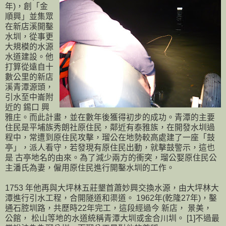
年)，創「金
順興」並集眾
在新店溪開鑿
水圳，從事更
大規模的水源
水道建設。他
打算從遠自十
數公里的新店
溪青潭源頭，
引水至中崙附
近的 錫口 興
雅庄。而此計畫，並在數年後獲得初步的成功。青潭的主要
住民是平埔族秀朗社原住民，鄰近有泰雅族，在開發水圳過
程中，常遭到原住民攻擊，瑠公在地勢較高處建了一座「鼓
亭」，派人看守，若發現有原住民出動，就擊鼓警示，這也
是 古亭地名的由來。為了減少兩方的衝突，瑠公娶原住民公
主潘氏為妻，僱用原住民進行開鑿水圳的工作。
1753 年他再與大坪林五莊墾首蕭妙興交換水源，由大坪林大
潭進行引水工程，合開隧道和渠道。 1962年(乾隆27年)，鑿
通石腔圳路，共歷時22年完工，這段經過今 新店， 景美，
公館， 松山等地的水道統稱青潭大圳或金合川圳。 [1]不過最