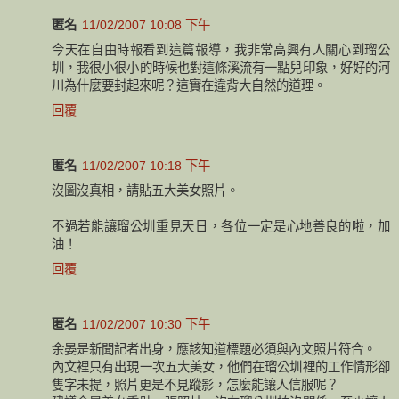
匿名
11/02/2007 10:08 下午
今天在自由時報看到這篇報導，我非常高興有人關心到瑠公
圳，我很小很小的時候也對這條溪流有一點兒印象，好好的河
川為什麼要封起來呢？這實在違背大自然的道理。
回覆
匿名
11/02/2007 10:18 下午
沒圖沒真相，請貼五大美女照片。
不過若能讓瑠公圳重見天日，各位一定是心地善良的啦，加
油！
回覆
匿名
11/02/2007 10:30 下午
余晏是新聞記者出身，應該知道標題必須與內文照片符合。
內文裡只有出現一次五大美女，他們在瑠公圳裡的工作情形卻
隻字未提，照片更是不見蹤影，怎麼能讓人信服呢？