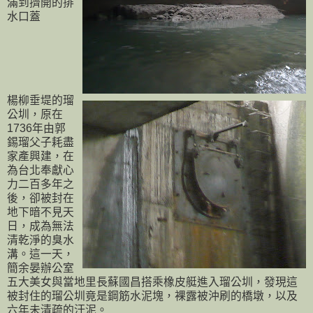
滿到擠開的排
水口蓋
楊柳垂堤的瑠
公圳，原在
1736年由郭
錫瑠父子耗盡
家產興建，在
為台北奉獻心
力二百多年之
後，卻被封在
地下暗不見天
日，成為無法
清乾淨的臭水
溝。這一天，
簡余晏辦公室
五大美女與當地里長蘇國昌搭乘橡皮艇進入瑠公圳，發現這
被封住的瑠公圳竟是鋼筋水泥塊，裸露被沖刷的橋墩，以及
六年未清疏的汙泥。