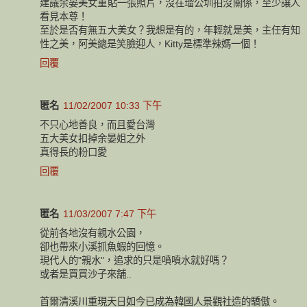
建議余晏美女重貼一張照片，沒在瑠公圳拍沒關係，至少讓人
看見本尊！
至於是否有無五大美女？我想是有的，年輕就是美，主任有知
性之美，阿美總是笑臉迎人，Kitty是標準辣媽一個！
回覆
匿名
11/02/2007 10:33 下午
不只心地善良，而且愛台灣
五大美女扣掉余晏姐之外
真得長的粉口愛
回覆
匿名
11/03/2007 7:47 下午
從前各地沒有親水公園，
卻也帶來小溪抓魚蝦的回憶。
現代人的"親水"，追求的只是噴噴水就好嗎？
或者是買買沙子來舖..
首爾清溪川重現天日如今已成為韓國人景觀社造的驕傲。