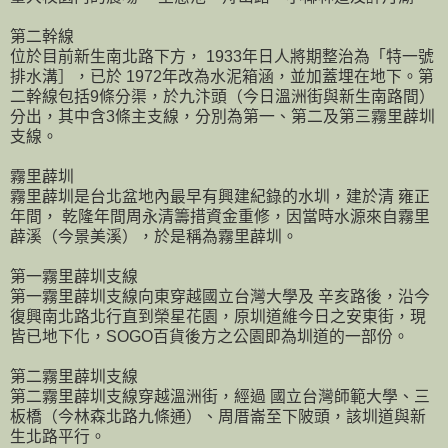
第二幹線
位於目前新生南北路下方， 1933年日人將期整治為「特一號
排水溝］，已於 1972年改為水泥箱涵，並加蓋埋在地下。第
二幹線包括9條分渠，於九汴頭（今日溫洲街與新生南路間）
分出，其中含3條主支線，分別為第一、第二及第三霧里薜圳
支線。
霧里薜圳
霧里薜圳是台北盆地內最早有興建紀錄的水圳，建於清 雍正
年間， 乾隆年間周永清籌措資金重修，因當時水源來自霧里
薜溪（今景美溪），於是稱為霧里薜圳。
第一霧里薜圳支線
第一霧里薜圳支線向東穿越國立台灣大學及 辛亥路後，沿今
復興南北路北行直到榮星花園，原圳道維今日之安東街，現
皆已地下化，SOGO百貨後方之公園即為圳道的一部份。
第二霧里薜圳支線
第二霧里薜圳支線穿越溫洲街，經過 國立台灣師範大學、三
板橋（今林森北路九條通）、周厝崙至下陂頭，該圳道與新
生北路平行。