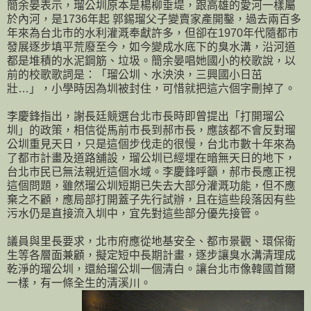
簡余晏表示，瑠公圳原本是楊柳垂堤，跟高雄的愛河一樣屬
於內河，是1736年起 郭錫瑠父子變賣家產開鑿，過去兩百多
年來為台北市的水利灌溉奉獻許多，但卻在1970年代隨都市
發展逐步填平荒廢至今，如今變成水底下的臭水溝，沿河道
都是堆積的水泥鋼筋、垃圾。簡余晏唱她國小的校歌說，以
前的校歌歌詞是：「瑠公圳、水泱泱，三興國小日茁
壯…」，小學時因為圳被封住，可惜就把這六個字刪掉了。
李慶鋒指出，謝長廷競選台北市長時即曾提出「打開瑠公
圳」的政策，相信從馬前市長到郝市長，應該都不會反對瑠
公圳重見天日，只是這個步伐走的很慢，台北市數十年來為
了都市計畫及道路舖設，瑠公圳已經埋在暗無天日的地下，
台北市民已無法親近這個水域。李慶鋒呼籲，郝市長應正視
這個問題，雖然瑠公圳短期已失去大部分灌溉功能，但不應
棄之不顧，應局部打開蓋子先行試辦，且在這些段落因有些
污水仍是直接流入圳中，宜先對這些部分優先接管。
議員與里長要求，北市府應從地基安全、都市景觀、環保衛
生等各層面兼顧，擬定短中長期計畫，逐步讓臭水溝清理成
乾淨的瑠公圳，還給瑠公圳一個清白。讓台北市像韓國首爾
一樣，有一條全生的清溪川。