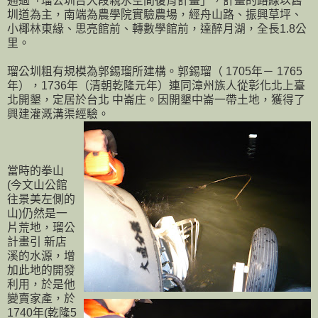
通過「瑠公圳台大段親水空間復育計畫」，計畫的路線以舊
圳道為主，南端為農學院實驗農場，經舟山路、振興草坪、
小椰林東緣、思亮館前、轉數學館前，達醉月湖，全長1.8公
里。
瑠公圳粗有規模為郭錫瑠所建構。郭錫瑠（ 1705年－ 1765
年），1736年（清朝乾隆元年）連同漳州族人從彰化北上臺
北開墾，定居於台北 中崙庄。因開墾中崙一帶土地，獲得了
興建灌溉溝渠經驗。
當時的拳山
(今文山公館
往景美左側的
山)仍然是一
片荒地，瑠公
計畫引 新店
溪的水源，增
加此地的開發
利用，於是他
變賣家產，於
1740年(乾隆5