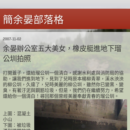
簡余晏部落格
2007-11-02
余晏辦公室五大美女，橡皮艇進地下瑠
公圳拍照
打開蓋子，還給瑠公圳一個清白，感謝水利處與消防局的協
助，讓我們進到地下，見到了兒時原本楊柳青翠，溪水泱泱
的柳公圳，久違了，兒時美麗的柳公圳，雖然你已變黑、變
臭，有著汙泥與鋼筋垃圾，但是，我們仍在繼續努力，希望
還給你一個清白！尋回那個曾經美麗奉獻青春的瑠公圳。
上圖：混凝土
小山
下圖：被垃圾