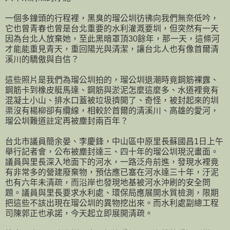
一個多鐘頭的行程裡，黑臭的瑠公圳彷彿向我們無奈低吟，
它也曾青春也曾是台北重要的水利灌溉要圳，但突然有一天
因為台北人放棄她，至此黑暗罩頂30餘年，那一天，這條河
才能能重見青天，重回陽光與清潔，讓台北人也有像首爾清
溪川的驕傲與自信？
這些照片是我們為瑠公圳拍的，瑠公圳退潮時竟鋼筋裸露、
鋼筋卡到橡皮艇馬達、鋼筋與淤泥怎麼這麼多、水道裡竟有
混凝土小山、排水口蓋被垃圾擠開了、奇怪，被封起來的圳
渠沒有楊柳卻有纜線，相較於首爾的清溪川、高雄的愛河，
瑠公圳難道註定再被塵封兩百年？
台北市議員簡余晏、李慶鋒，中山區中原里長蘇國昌1日上午
舉行記者會，公布被塵封達三、四十年的瑠公圳現況畫面。
議員與里長深入地面下的河水，一路泛舟前進，發現水裡竟
有非常多的營建廢棄物，預估應已塞在河水達三十年，汙泥
也有六年未清疏，而沿岸也發現地基被河水沖刷的安全問
題。議員與里長要求水利處、環保局應展開水質檢測，限期
把這些不該出現在瑠公圳的異物挖出來。而水利處副總工程
司陳郭正也承諾，今天起立即展開清疏。