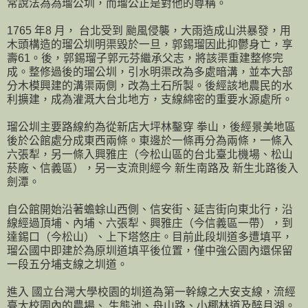
常說法為為瑠公圳，而瑠公正是對他的尊稱。
1765 年8 月， 台北受到 颱風侵襲，大雨造成山洪暴發，用
木頭構造的瑠公圳明渠毀於一旦，郭錫瑠因此抑鬱身亡，享
壽61。後，郭錫瑠子郭元芬繼承父志，將該渠重建整修完
成。整修過後的瑠公圳，引水明渠改為多處暗溝，並本大部
分木模興建的溝渠兩側，改為土石所製。後經該地農民的水
利擴建，成為灌溉大台北地方，支線綿密的重要水源處所。
瑠公圳主要路線約為從新店大坪林鑿穿 拳山，後經景美地區
後於公館處分成東西兩條。東邊於一條再分為兩條，一條入
六張犁，另一條入興雅庄（今松山區的台北臺北機場、松山
菸廠、信義區），另一支流則經今 新生南路及 新生北路後入
劍潭。
自公館開始沿著蟾蜍山西側、信安街、延吉街向東北行，沿
線經過頂埔、內埔、六張犁、興雅庄（今信義區一帶），到
達錫口（今松山）、上下塔悠庄。目前此段圳道多遭填平，
瑠公國中即建於為原圳道填平後位置，僅中強公園內還保留
一段五分埔支線之圳道。
進入 國立台灣大學校園的圳道為第一幹線之大安支線，流經
臺大校園內的農場、 生態池、舟山路、小椰林道及醉月湖。