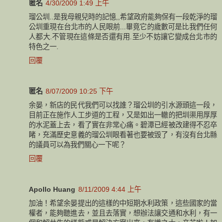
匿名
4/30/2009 1:49 上午
瑠公圳..是我母親兒時的記憶,,希望政府能夠保有一段乾淨的瑠
公圳重現在台北市的人民眼前...畢竟它的歲數可是比我們任何
人都大.不管現在這條是否還有用.至少不妨讓它變成台北市的
特色之一.
回覆
匿名
8/07/2009 10:25 下午
余晏，新店的民代我們可以找誰？瑠公圳的引水源頭這一段，
目前正在施作人工步道的工程，又是如出一轍的把圳渠用厚厚
的水泥蓋上去，看了實在非常心痛。碧潭已經被改建得不忍卒
睹，充滿歷史意義的瑠公圳眼看著也要被毁了，有沒有台北縣
的議員可以為我們關心一下呢？
回覆
Apollo Huang
8/11/2009 4:44 上午
加油！希望余晏提出的這樣的中短期水利政策，這些國家的當
權者，能夠聽進去，並且去落實，想辦法讓交通和水利，有一