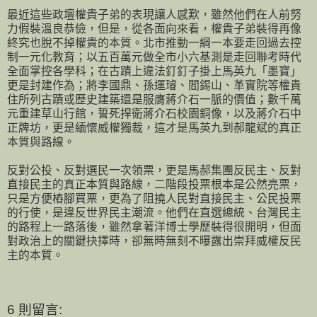
最近這些政壇權貴子弟的表現讓人感歎，雖然他們在人前努
力假裝溫良恭儉，但是，從各面向來看，權貴子弟裝得再像
終究也脫不掉權貴的本質。北市推動一綱一本要走回過去控
制一元化教育；以五百萬元做全市小六基測是走回聯考時代
全面掌控各學科；在古蹟上違法釘釘子掛上馬英九「墨寶」
更是封建作為；將李國鼎、孫運璿、閻錫山、革實院等權貴
住所列古蹟或歷史建築還是服膺蔣介石一脈的價值；數千萬
元重建草山行館，誓死捍衛蔣介石校園銅像，以及蔣介石中
正牌坊，更是緬懷威權獨裁，這才是馬英九到郝龍斌的真正
本質與路線。
反對公投、反對選民一次領票，更是馬郝集團反民主、反對
直接民主的真正本質與路線，二階段投票根本是公然亮票，
只是方便樁腳買票，更為了阻撓人民對直接民主、公民投票
的行使，是違反世界民主潮流。他們在直選總統、台灣民主
的路程上一路落後，雖然拿著洋博士學歷裝得很開明，但面
對政治上的關鍵抉擇時，卻無時無刻不曝露出崇拜威權反民
主的本質。
6 則留言: