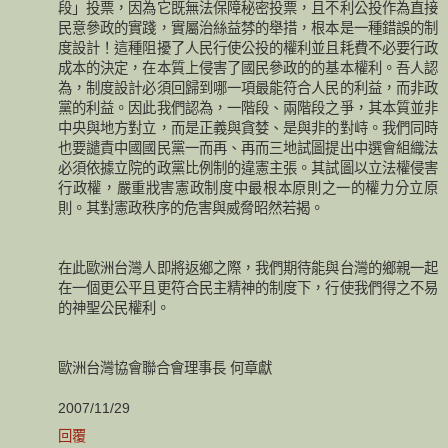
段」投票，因為它既無法保障秘密投票，且不利公投作為直接
民意參政的實踐，實屬治絲益棼的舉措，根本是一種錯誤的制
度設計！這種阻擾了人民行使公投的權利並且耗費不必要行政
成本的決定，在本質上侵害了國民參政的的基本權利。吾人認
為，制度設計必須回歸到哪一項最能符合人民的利益，而非政
黨的利益。因此我們認為，一階段、兩階段之爭，其本質並非
中央與地方對立，而是正義與貪婪、是與非的對峙。我們同時
也要譴責中國國民黨一而再、再而三地試圖提出中選會組織法
必須依據立院的政黨比例制的違憲主張。其試圖以立法權侵害
行政權，嚴重戕害憲政制度中最根本原則之一的權力分立原
則。其對憲政秩序的危害與威脅昭然若揭。
在此歐洲台灣人即將返鄉之際，我們期待能與台灣的鄉親一起
在一個更公平且更符合民主精神的制度下，行使我們得之不易
的神聖公民權利。
歐洲台灣協會聯合會理事長 何章獻
2007/11/29
回覆