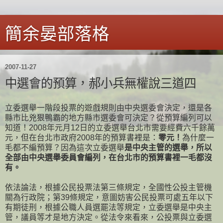
簡余晏部落格
2007-11-27
中選會的預算，郝小兵無權說三道四
立委選舉一階段投票的遊戲規則由中央選委會決定，還是各
縣市比兇狠鴨霸的地方縣市選委會可決定？從預算編列可以
知道！2008年元月12日的立委選舉台北市需要經費六千餘萬
元，但在台北市政府2008年的預算書裡是：
零元！
為什麼一
毛都不編預算？因為這次立委選舉
是中央主管的選舉，所以
全部由中央選舉委員會編列，在台北市的預算書裡一毛都沒
有。
依法論法，根據公民投票法第三條規定，全國性公投主管機
關為行政院；
第39條規定，意圖妨害公民投票可處五年以下
有期徒刑，根據公職人員選罷法等規定，立委選舉是中央主
管，議員等才是地方決定。從法令來看來，公投票與立委選