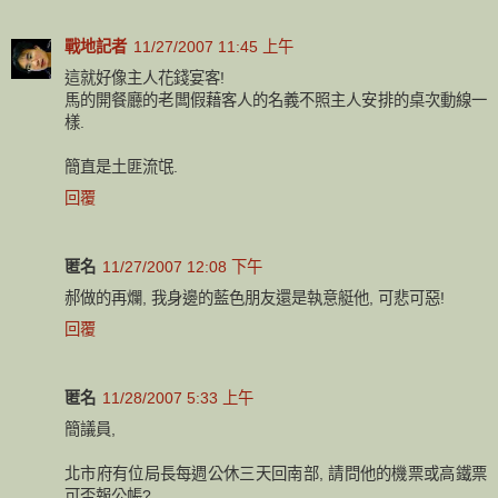
戰地記者
11/27/2007 11:45 上午
這就好像主人花錢宴客!
馬的開餐廳的老闆假藉客人的名義不照主人安排的桌次動線一
樣.
簡直是土匪流氓.
回覆
匿名
11/27/2007 12:08 下午
郝做的再爛, 我身邊的藍色朋友還是執意艇他, 可悲可惡!
回覆
匿名
11/28/2007 5:33 上午
簡議員,
北市府有位局長每週公休三天回南部, 請問他的機票或高鐵票
可否報公帳?