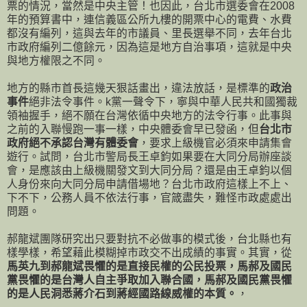
票的情況，當然是中央主管！也因此，台北市選委會在2008
年的預算書中，連信義區公所九樓的開票中心的電費、水費
都沒有編列，這與去年的市議員、里長選舉不同，去年台北
市政府編列二億餘元，因為這是地方自治事項，這就是中央
與地方權限之不同。
地方的縣市首長這幾天狠話畫出，違法放話，是標準的
政治
事件
絕非法令事件。k黨一聲令下，寧與中華人民共和國獨裁
領袖握手，絕不願在台灣依循中央地方的法令行事。此事與
之前的入聯慢跑一事一樣，中央體委會早已發函，但
台北市
政府絕不承認台灣有體委會
，要求上級機官必須來申請集會
遊行。試問，台北市警局長王卓鈞如果要在大同分局辦座談
會，是應該由上級機關發文到大同分局？還是由王卓鈞以個
人身份來向大同分局申請借場地？台北市政府這樣上不上、
下不下，公務人員不依法行事，官箴盡失，難怪市政處處出
問題。
郝龍斌團隊研究出只要對抗不必做事的模式後，台北縣也有
樣學樣，希望藉此模糊掉市政交不出成績的事實。其實，從
馬英九到郝龍斌畏懼的是直接民權的公民投票，馬郝及國民
黨畏懼的是台灣人自主爭取加入聯合國，馬郝及國民黨畏懼
的是人民洞悉蔣介石到蔣經國路線威權的本質。
，