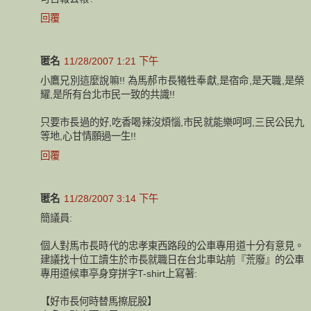
回覆
匿名
11/28/2007 1:21 下午
小鷹兄別這麼說嘛!! 為馬郝市長犧牲奉獻,是宿命,是天職,是榮
耀,是所有台北市民一致的共識!!
只要市長過的好,吃香喝辣沒煩惱,市民就能樂呵呵,三民公民九
等地,心甘情願過一生!!
回覆
匿名
11/28/2007 3:14 下午
簡議員:
個人對馬市長時代的忠孝東西路段的公車專用道十分有意見。
建議找十位工讀生於市長就職日在台北車站前『荒廢』的公車
專用道候車亭身穿拼字T-shirt上寫著:
【好市長何時替馬擦屁股】