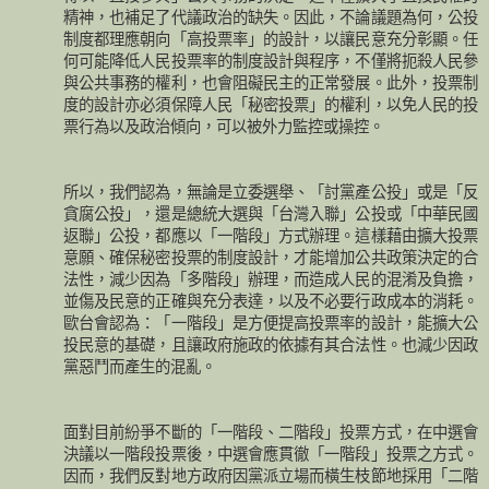
精神，也補足了代議政治的缺失。因此，不論議題為何，公投
制度都理應朝向「高投票率」的設計，以讓民意充分彰顯。任
何可能降低人民投票率的制度設計與程序，不僅將扼殺人民參
與公共事務的權利，也會阻礙民主的正常發展。此外，投票制
度的設計亦必須保障人民「秘密投票」的權利，以免人民的投
票行為以及政治傾向，可以被外力監控或操控。
所以，我們認為，無論是立委選舉、「討黨產公投」或是「反
貪腐公投」，還是總統大選與「台灣入聯」公投或「中華民國
返聯」公投，都應以「一階段」方式辦理。這樣藉由擴大投票
意願、確保秘密投票的制度設計，才能增加公共政策決定的合
法性，減少因為「多階段」辦理，而造成人民的混淆及負擔，
並傷及民意的正確與充分表達，以及不必要行政成本的消耗。
歐台會認為：「一階段」是方便提高投票率的設計，能擴大公
投民意的基礎，且讓政府施政的依據有其合法性。也減少因政
黨惡鬥而產生的混亂。
面對目前紛爭不斷的「一階段、二階段」投票方式，在中選會
決議以一階段投票後，中選會應貫徹「一階段」投票之方式。
因而，我們反對地方政府因黨派立場而橫生枝節地採用「二階