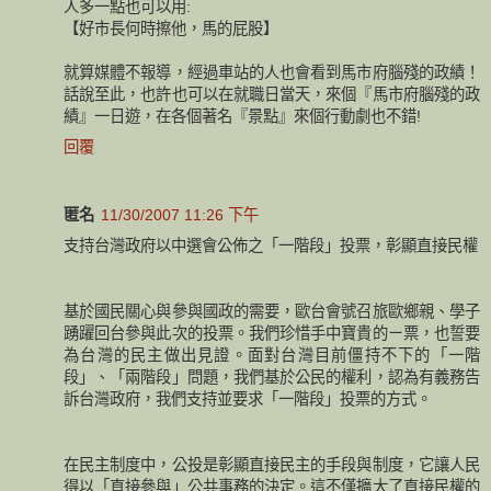
人多一點也可以用:
【好市長何時擦他，馬的屁股】
就算媒體不報導，經過車站的人也會看到馬市府腦殘的政績！
話說至此，也許也可以在就職日當天，來個『馬市府腦殘的政
績』一日遊，在各個著名『景點』來個行動劇也不錯!
回覆
匿名
11/30/2007 11:26 下午
支持台灣政府以中選會公佈之「一階段」投票，彰顯直接民權
基於國民關心與參與國政的需要，歐台會號召旅歐鄉親、學子
踴躍回台參與此次的投票。我們珍惜手中寶貴的ㄧ票，也誓要
為台灣的民主做出見證。面對台灣目前僵持不下的「一階
段」、「兩階段」問題，我們基於公民的權利，認為有義務告
訴台灣政府，我們支持並要求「一階段」投票的方式。
在民主制度中，公投是彰顯直接民主的手段與制度，它讓人民
得以「直接參與」公共事務的決定。這不僅擴大了直接民權的