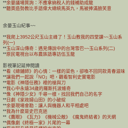
**
余晏議場質詢：不應拿納稅人的錢補助成龍
**
聽奧造勢教比手語偉大總統馬英九，馬被捧滿臉笑意
余晏玉山紀事~~
**
我爬上3952公尺玉山主峰了！玉山教我的四堂課~~玉山系
列(一)
**
玉山深山傳奇：遇見傳說中的台灣雪巴~~玉山系列(二)
**
原民電視台以布農族語專訪伍玉龍
影視筆記延伸閱讀
**
看《總鋪師》的心情：一樣的菜色，卻喚不回同款青春滋味
**
讓我們一起說「NO」吧，觀看智利史實電影
**
電影《神隱任務》裡的槍與刀
**
我心中永遠34歲的羅斯托波維奇
**
像《神隱少女》千尋一樣，找回我們自己的名字
**
日劇《家政婦山田》的小破綻
**
余晏現場會勘：讓人與機器人和平相處吧
**
我為什麼是史巴克迷
**
《鷹眼》《瓦力》《機械公敵》《魔鬼終結者》的天網
**
偶像劇《終極一家》片尾的一幕