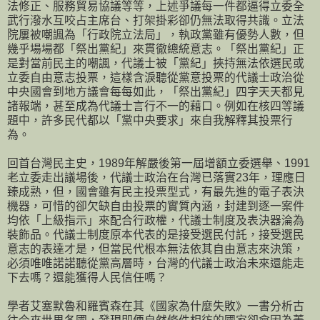
法修正、服務貿易協議等等，上述爭議每一件都逼得立委全
武行潑水互咬占主席台、打架掛彩卻仍無法取得共識。立法
院屢被嘲諷為「行政院立法局」，執政黨雖有優勢人數，但
幾乎場場都「祭出黨紀」來貫徹總統意志。「祭出黨紀」正
是對當前民主的嘲諷，代議士被「黨紀」挾持無法依選民或
立委自由意志投票，這樣含淚聽從黨意投票的代議士政治從
中央國會到地方議會每每如此，「祭出黨紀」四字天天都見
諸報端，甚至成為代議士言行不一的藉口。例如在核四等議
題中，許多民代都以「黨中央要求」來自我解釋其投票行
為。
回首台灣民主史，1989年解嚴後第一屆增額立委選舉、1991
老立委走出議場後，代議士政治在台灣已落實23年，理應日
臻成熟，但，國會雖有民主投票型式，有最先進的電子表決
機器，可惜的卻欠缺自由投票的實質內涵，封建到逐一案件
均依「上級指示」來配合行政權，代議士制度及表決器淪為
裝飾品。代議士制度原本代表的是接受選民付託，接受選民
意志的表達才是，但當民代根本無法依其自由意志來決策，
必須唯唯諾諾聽從黨高層時，台灣的代議士政治未來還能走
下去嗎？還能獲得人民信任嗎？
學者艾塞默魯和羅賓森在其《國家為什麼失敗》一書分析古