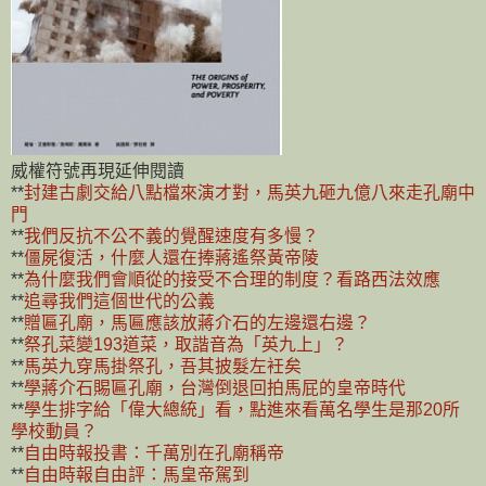
威權符號再現延伸閱讀
**
封建古劇交給八點檔來演才對，馬英九砸九億八來走孔廟中
門
**
我們反抗不公不義的覺醒速度有多慢？
**
僵屍復活，什麼人還在捧蔣遙祭黃帝陵
**
為什麼我們會順從的接受不合理的制度？看路西法效應
**
追尋我們這個世代的公義
**
贈匾孔廟，馬匾應該放蔣介石的左邊還右邊？
**
祭孔菜變193道菜，取諧音為「英九上」？
**
馬英九穿馬掛祭孔，吾其披髮左衽矣
**
學蔣介石賜匾孔廟，台灣倒退回拍馬屁的皇帝時代
**
學生排字給「偉大總統」看，點進來看萬名學生是那20所
學校動員？
**
自由時報投書：千萬別在孔廟稱帝
**
自由時報自由評：馬皇帝駕到