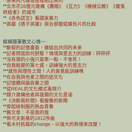
**
原來阿凡達是這樣拍出來的
**
北市花16億元建構《鷹眼》《瓦力》《機械公敵》《魔鬼
終結者》的城市
**
《赤色謊言》看國家暴力
**
高雄《痞子英雄》與台郝龍斌廣告片的比較
縱橫隨筆散文心情~~
**
斷裂的記憶畫面，連結出共同的未來
**
記者問我如何舒壓？情境與意志力的訓練：砰砰砰
**
沒有頭的小強只是笨一點，不會死！
**
自我蛻變的第七感，訓練強大的意志力
***
感性與理性之間！人的直覺能訓練嗎
**
在自我與他者之間的迷文化
**
記憶體與腦容量之間
**
從REAL的文化模式看媒介
**
媒介建構他者與我類的文化意涵
**
《決斷兩秒間》看擬像的新聞
**
穿起綠制服的熱血青春
**
舊文章：不是我的我
**
柴可夫斯基的1812序曲
**
看木村拓栽的change，以強大的熱情來改變
！