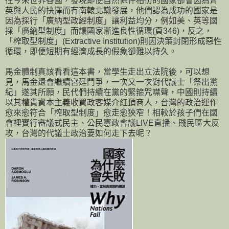
往今來世界各國，發現即便自然條件相彷的國家卻會因為菁
英與人民的抉擇而有南轅北轍發展，他們認為成功的國家是
因為採行「廣納型政經制度」讓利益均分，例如美、英等國
採「廣納型制度」而讓國家漸進良性循環(頁346)，反之，
「榨取型制度」(Extractive Institution)則因決策封閉形成惡性
循環，即便短期有經濟成長的假象卻難以持久。
馬金體制真該看看這本書，當學生走出立法院後，可以想
見，馬金還會繼續宮廷鬥爭，一次又一次對代議士「祭出黨
紀」遂其所願，民代們持續在黨的緊箍咒噤聲，中國則持續
以其權貴資本主義收買政客媒介紅頂商人，台灣的政治運作
愈來愈符合「榨取型制度」愈走愈狹窄！相較於孩子們在國
會裡實行審議式民主、公民憲政會議LIVE直播、賤民區大反
攻，台灣的代議士政治要如何走下去呢？