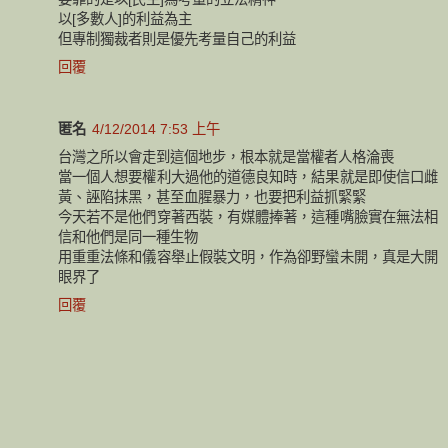
以[多數人]的利益為主
但專制獨裁者則是優先考量自己的利益
回覆
匿名
4/12/2014 7:53 上午
台灣之所以會走到這個地步，根本就是當權者人格淪喪
當一個人想要權利大過他的道德良知時，結果就是即使信口雌
黃、誣陷抹黑，甚至血腥暴力，也要把利益抓緊緊
今天若不是他們穿著西裝，有媒體捧著，這種嘴臉實在無法相
信和他們是同一種生物
用重重法條和儀容舉止假裝文明，作為卻野蠻未開，真是大開
眼界了
回覆