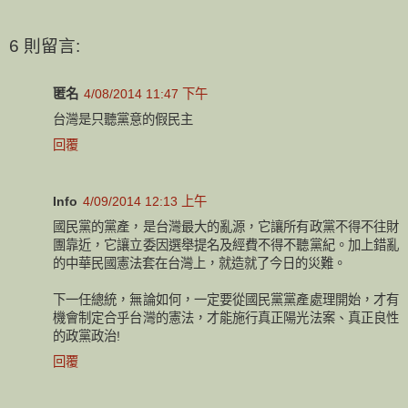
6 則留言:
匿名
4/08/2014 11:47 下午
台灣是只聽黨意的假民主
回覆
Info
4/09/2014 12:13 上午
國民黨的黨產，是台灣最大的亂源，它讓所有政黨不得不往財
團靠近，它讓立委因選舉提名及經費不得不聽黨紀。加上錯亂
的中華民國憲法套在台灣上，就造就了今日的災難。
下一任總統，無論如何，一定要從國民黨黨產處理開始，才有
機會制定合乎台灣的憲法，才能施行真正陽光法案、真正良性
的政黨政治!
回覆