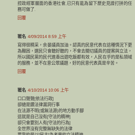
控政經軍層面的香港社會,已只有能為留下歷史見證打拼的任
務可做了.
回覆
匿名
4/09/2014 8:59 上午
寫得很精采，余晏議員加油。認真的民意代表在這種情況下更
為艱困，選民只會聽好聽的，不會去關切議員的提案與立法，
所以國民黨的民代進香出遊吃飯都有效，人民在乎的是私領域
的服務，並不在意公眾議題，好的民意代表真是辛苦。
回覆
匿名
4/10/2014 10:06 上午
口口聲聲[依法行政]
卻總是鑽法律漏洞行事
在法源不明(或無法源)的地方動手腳
這就是自己沒有[守法的精神]
卻只會要別人有[守法的行為]
全世界沒有完整無缺失的法律
要靠的是以[民主]為考量的立法精神