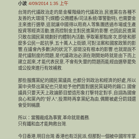
小波
4/09/2014 1:35 上午
台灣的代議政治走的是金權階級的代議政治,民進黨在各種不
友善的大環境下(媒體/公務體系/司法系統/軍警勤特),也需要金
主來進行選舉,這就讓中國得以用商人等集團透過市場或生產
投資等經濟活動,進而控制金主對民進黨的影響.也因此民進黨
只敢在國民黨規劃好的體制內活動,爭取著那點席次,即使和那
麼多公民一起抗爭,五十萬人上街頭,可對法案和國家政策的影
響,在議會內多數決的狀況下,卻是沒有根本的影響.也就是說不
是代議制度的問題,是代議政治必須在剛開始時就是由下而上
建立起來,才能代表民意,不會有失靈的問題而能經由選舉罷免
或公投來進行有效補救.
那些服膺黨紀的國民黨議員,也都分到政治和經濟的好處,所以
黨中央祭出黨紀也只是給予他們面對選民質疑時的藉口.國會
議員只要天天上政論節目塑造形象打擊特定對手,自詡為國會
良心和黨內的"好人",投票時再拿黨紀為由,偶爾被處分罰錢還
會受到稱讚.
所以：當獨裁成為事實,革命就是義務.
只有鐵和血才能夠救台灣.
今日香港,明日台灣.香港也有泛民派,但那對一個被中國牢牢掌