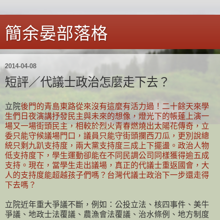
簡余晏部落格
2014-04-08
短評／代議士政治怎麼走下去？
立院
後門的青島東路從來沒有這麼有活力過！二十餘天來學
生們日夜演講抒發民主與未來的想像，燈光下的帳蓬上演一
場又一場街頭民主，相較於烈火青春燃燒出太陽花傳奇，立
委只能守候議場門口，議員只能守街頭攔西刀瓜，更別說總
統只剩九趴支持度，兩大黨支持度三成上下擺盪。政治人物
低支持度下，學生運動卻能在不同民調公司同樣獲得逾五成
支持。現在，當學生走出議場，真正的代議士重返國會，大
人的支持度能超越孩子們嗎？台灣代議士政治下一步還走得
下去嗎？
立院近年重大爭議不斷，例如：公投立法、核四事件、美牛
爭議、地政士法覆議、農漁會法覆議、治水條例、地方制度