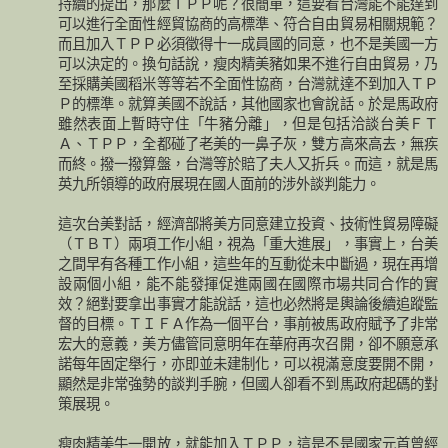
持續的提出，那麼ＴＰＰ呢？很簡單，這要看台灣能不能達到
可以進行全面性經貿協商的高標準、符合自由貿易相關規範？
而且加入ＴＰＰ必須徵得十一成員國的同意，也不是美國一方
可以決定的。換句話說，瘦肉精美豬如果不進行自由貿易，乃
至採購美國稻米等等若不全面性協商，台灣就達不到加入ＴＰ
Ｐ的標準。就算美國不說話，其他國家也會說話。於是馬政府
雖然表面上暫時守住「牛豬分離」，但是包括洽談台美ＦＴ
Ａ、ＴＰＰ，全都碰了老美的一鼻子灰，雙方高來高去，無疾
而終。撥一撥算盤，台灣等於賠了夫人又折兵。而這，就是馬
英九所領導的政府展現在國人面前的涉外談判能力。
這次台美對話，經濟部將美方同意建立投資、技術性貿易障礙
（ＴＢＴ）兩項工作小組，視為「重大進展」，事實上，台美
之間早有各種工作小組，這些年的互動從未中斷過，現在再增
設兩個小組，能不能發揮促進兩國在國際市場共同合作的實
效？絕對要拿出事實才能說話，這也必然將是輿論後續追蹤監
督的目標。ＴＩＦＡ作為一個平台，事前被馬政府賦予了非常
宏大的意義，美方儘管同意明年在華府再次召開，卻不願意承
諾每年固定舉行，亦即並未建制化，可以視滿意度要開不開，
顯然是非常強勢的談判手腕，但國人卻看不到馬政府起碼的對
策展現。
瘦肉精美牛一開放，就能加入ＴＰＰ，這是不是國家元首曾經