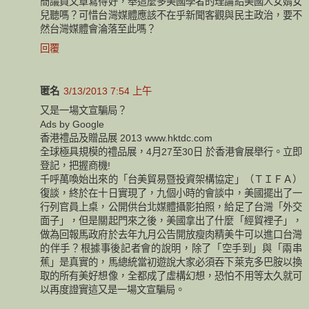
簡議員文章寫得好，舉這麼多美國學者的理論給美國人女婿女
兒聽嗎？可惜台灣媒體應該不在乎新聞客觀與民主政治，要不
然台灣媒體會淪落至此嗎？
回覆
匿名
3/13/2013 7:54 上午
又是一場文宣騙局？
Ads by Google
香港禮品及贈品展 2013 www.hktdc.com
全球極具規模的禮品展，4月27至30日 於香港會展舉行。立即
登記，把握商機!
千呼萬喚始出來的「台美貿易暨投資架構協定」（ＴＩＦＡ）
復談，終於在十日實現了，九個小時的會談中，美國擺出了一
行列官員上桌，公開供台北媒體攝影拍照，給足了台灣「外交
面子」，但是關起門來之後，美國拿出了什麼「經貿裡子」，
做為回報馬政府於去年九月公告開放瘦肉精美牛可以進口台灣
的伴手？根據事後記者會的說明，除了「空手到」與「兩串
蕉」是真實的，馬總統當初遊說大家必須吞下萊克多巴胺以換
取的所有美好想像，全都成了虛構幻想，恐怕不用等太久就可
以再度證實這又是一場文宣騙局。