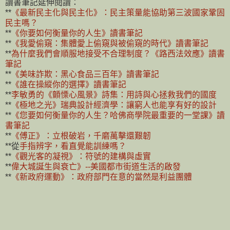
讀書筆記延伸閱讀：
**
《最新民主化與民主化》：民主策量能協助第三波國家鞏固
民主嗎？
**
《你要如何衡量你的人生》讀書筆記
**
《我愛偷窺：集體愛上偷窺與被偷窺的時代》讀書筆記
**
為什麼我們會順服地接受不合理制度？《路西法效應》讀書
筆記
**
《美味詐欺：黑心食品三百年》讀書筆記
**
《誰在操縱你的選擇》讀書筆記
**
李敏勇的《顫慄心風景》詩集：用詩與心拯救我們的國度
**
《極地之光》瑞典設計經濟學：讓窮人也能享有好的設計
**
《您要如何衡量你的人生？哈佛商學院最重要的一堂課》讀
書筆記
**
《傅正》：立根破岩，千磨萬擊還艱韌
**從
手指辨字，看直覺能訓練嗎？
**
《觀光客的凝視》：符號的建構與虛實
**
偉大城
誕生與衰亡》--美國都市街道生活的啟發
**
《新政府運動》：政府部門在意的當然是利益團體