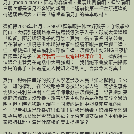
見」(media bias)，因為內容偏頗、呈現比例偏頗、框架偏頗
三層次都是偏見不客觀的新聞，上述前後第一千金所遭逢的
待遇落差極大，正是「編輯室偏見」的基本教材。
還記得2009年七月，SNG車群集跟拍陳幸妤孩子，守候學校
門口，大幅引述網路家長謾罵報導孩子入學，形成大量媒體
「監督」陳前總統孫子的奇景。其實「衛星事業同業公會」
曾在灌票、洪曉慧王水出獄等事件協議不跟拍而集體自律，
但，即便捧出兒童福利法呼籲自律，媒體仍出動SNG日夜折
磨陳幸妤母子，
當時我曾一一致電遊說媒介自制
，還記得一
位媒介主管竟在電話中大聲強調：「我們絕不會放棄拍攝陳
水扁的孫子，因為這是人民知之權利。」言談令人訝異！
其實，報導陳幸妤的孩子入學怎涉及人民「知之權利」？公
眾「知的權利」在於被報導者必須是公眾人物，其發生事件
需與公共利益相關。但當年陳幸妤被媒體猛追，記者還訕笑
她躲媒體就是沒教養，還有記者主張做為扁孫就應該全盤透
明。但，時光移轉，現在，同樣的馬惟中迴避麥克風的動
作，記者卻說是教養好很低調！同樣是結婚，媒體甚至迴避
報導馬英九女婿是否雙重國籍？是否有國安疑慮？主動為馬
家擦脂抹粉，這是什麼樣的雙重標準呢？