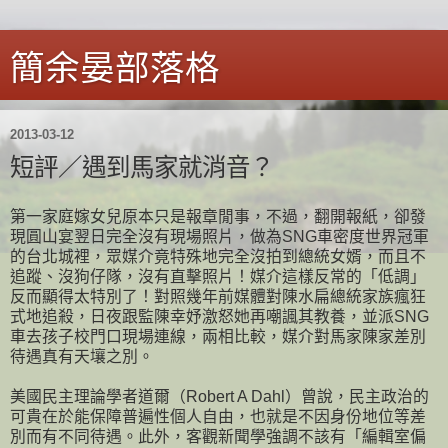
簡余晏部落格
2013-03-12
短評／遇到馬家就消音？
第一家庭嫁女兒原本只是報章閒事，不過，翻開報紙，卻發
現圓山宴翌日完全沒有現場照片，做為SNG車密度世界冠軍
的台北城裡，眾媒介竟特殊地完全沒拍到總統女婿，而且不
追蹤、沒狗仔隊，沒有直擊照片！媒介這樣反常的「低調」
反而顯得太特別了！對照幾年前媒體對陳水扁總統家族瘋狂
式地追殺，日夜跟監陳幸妤激怒她再嘲諷其教養，並派SNG
車去孩子校門口現場連線，兩相比較，媒介對馬家陳家差別
待遇真有天壤之別。
美國民主理論學者道爾（Robert A Dahl）曾說，民主政治的
可貴在於能保障普遍性個人自由，也就是不因身份地位等差
別而有不同待遇。此外，客觀新聞學強調不該有「編輯室偏