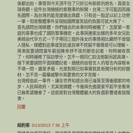
係都出抬。事情到今天頂不住了只好公布新郎的姓名，真是全
球奇觀。這件台灣總統的家務事的新聞，台灣二字可能因而揚
名國際，為台灣的能見度做出貢獻，只有這一點足以記上功勞
一筆。但是整體事件呈現給國際當笑話的負面可就大條了。
首先請問台灣媒體，你們過去的本事何時被閹了，怎麼第一家
庭的喜事也成了國防軍事機密。此事與連家出嫁的多年女兒赴
美經由代孕方式一下子帶回三個外孫女的事情相比顯然不是個
人隱私，媒體對這事或受託或自律不挖掘不報導是可以理解。
再來就要請問當年窮追陳幸妤不捨的那些記者，何時被收買
了，何時補修了採訪學分，怎不一視同仁如法炮製另起高潮。
接下來要請問平面媒體記者，總統府由發言人的發言內容根本
不堪一問，盡是矛盾，光是對照已知事實就是新聞分析的好題
材，怎不見一篇權威擊中其要害的文字見報。
台灣經由此一事件，讓全世界知道台灣已淪落至落後國家的地
步，人民與政府，尤其是媒體。今後與先進國家平起平坐看來
已無希望機會了。這就是對台灣整體最大的負面影響或者說傷
害。
回覆
紐約客
3/13/2013 7:36 上午