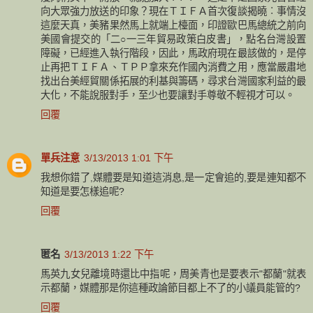
向大眾強力放送的印象？現在ＴＩＦＡ首次復談揭曉︰事情沒
這麼天真，美豬果然馬上就端上檯面，印證歐巴馬總統之前向
美國會提交的「二○一三年貿易政策白皮書」，點名台灣設置
障礙，已經進入執行階段，因此，馬政府現在最該做的，是停
止再把ＴＩＦＡ、ＴＰＰ拿來充作國內消費之用，應當嚴肅地
找出台美經貿關係拓展的利基與籌碼，尋求台灣國家利益的最
大化，不能說服對手，至少也要讓對手尊敬不輕視才可以。
回覆
單兵注意
3/13/2013 1:01 下午
我想你錯了,媒體要是知道這消息,是一定會追的,要是連知都不
知道是要怎樣追呢?
回覆
匿名
3/13/2013 1:22 下午
馬英九女兒離境時還比中指呢，周美青也是要表示"都蘭"就表
示都蘭，媒體那是你這種政論節目都上不了的小議員能管的?
回覆