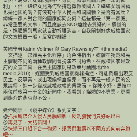
當然，馬英九女婿的體格、身高等私事無關人民「知的權
利」，但，總統女兒為何堅持選擇做美國人？總統女婿國籍
也是他國的嗎？有沒有中華人民共和國國籍？是否有當兵？
總統一家人對台灣的國家認同為何？這些都是「第一家庭」
非常重要的大事，而且應該去SNG連線去質疑的。遺憾的
是，媒體遇到馬家就自動折腰消音，自我閹割好像威權國家
的文宣機器一般，反常的離譜！
美國學者Katrin Voltmer 與 Gary Rawnsley在《the media》
一文描述「媒體民主化程序」角色時指出，媒體在獨裁和民
主體制不同的兩種政體間會扮演不同角色，在威權國家是政
府的文宣工具，在民主國家則是政策討論園地(the
media,2010)，媒體受到威權國家機器操控，可能倒退出現反
民主、反專業、或出現編輯室偏見，而不再是一般人民的公
眾論壇，進一步變成威權政權的傳聲筒 。從陳幸妤、馬惟中
兩位前後第一千金的新聞中，我看到了媒體的不專業，更看
到媒介的悲哀與不公。
延伸閱讀，《鏡中媒介》系列文字：
@
托拉斯媒介入侵人民腦細胞，反洗腦我們只好站出來
＠
再見了，大話新聞！
＠
快樂三口組下台一鞠躬，讓我們繼續以不同方式向前奔跑
吧～