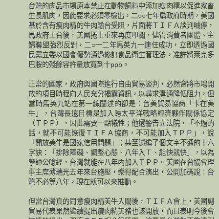
台灣的肉品市場原本禁止在動物飼料中添加瘦肉精以促進家畜
生長肌肉，因此要求必須零檢出，二○○七年扁政府時期，美國
基於含有瘦肉精的牛肉輸台受阻，片面將ＴＩＦＡ談判喊停，
馬政府上台後，美國捲土重來再度叩關，儘管消費者團體、主
婦聯盟強烈反對，二○一二年馬英九一連任成功，立即透過國
民黨立委以國會優勢通過修訂食品衛生管理法，准許將萊克多
巴胺的殘餘容許量放寬到十ppb。
正常的國家，政府與國際進行自由貿易談判，必然會將市場開
放的項目時程向人民充分揭露資訊，以尋求溝通降低阻力，但
當時馬英九站在第一線闡述的卻是︰台美貿易協商「卡在美
牛」，台灣長遠目標是加入跨太平洋戰略經濟夥伴關係協定
（ＴＰＰ），因此需要一點犧牲；他還警告立法院，「不過的
話，就不可能恢復ＴＩＦＡ協商，不可能加入ＴＰＰ」，說
「開放美牛是國家信用問題」；甚至還編了個文字不通的十六
字訣：「排除障礙、調整心態、八年入Ｔ、能快就快」，以為
學師公唸經，台灣就能在八年內加入ＴＰＰ。美國在台協會理
事主席薄瑞光去年來台施壓，樂得配合演出，公開加碼說：台
灣不必等八年，現在就可以來推動。
但當台灣真的同意瘦肉精美牛入關後，ＴＩＦＡ會上，美國副
貿易代表果然繼續提出瘦肉精美豬也該開放，而且表明今後會