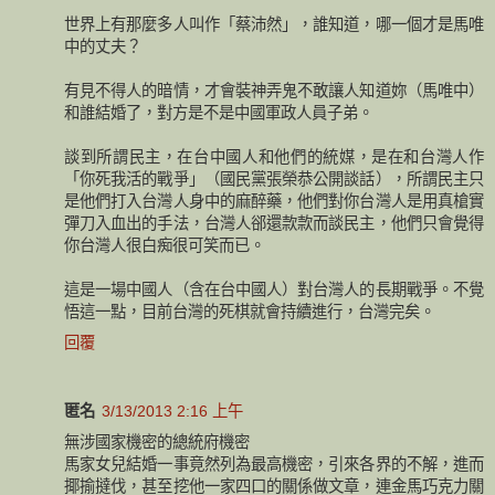
世界上有那麼多人叫作「蔡沛然」，誰知道，哪一個才是馬唯
中的丈夫？
有見不得人的暗情，才會裝神弄鬼不敢讓人知道妳（馬唯中）
和誰結婚了，對方是不是中國軍政人員子弟。
談到所謂民主，在台中國人和他們的統媒，是在和台灣人作
「你死我活的戰爭」（國民黨張榮恭公開談話），所謂民主只
是他們打入台灣人身中的麻醉藥，他們對你台灣人是用真槍實
彈刀入血出的手法，台灣人郤還款款而談民主，他們只會覺得
你台灣人很白痴很可笑而已。
這是一場中國人（含在台中國人）對台灣人的長期戰爭。不覺
悟這一點，目前台灣的死棋就會持續進行，台灣完矣。
回覆
匿名
3/13/2013 2:16 上午
無涉國家機密的總統府機密
馬家女兒結婚一事竟然列為最高機密，引來各界的不解，進而
揶揄撻伐，甚至挖他一家四口的關係做文章，連金馬巧克力關