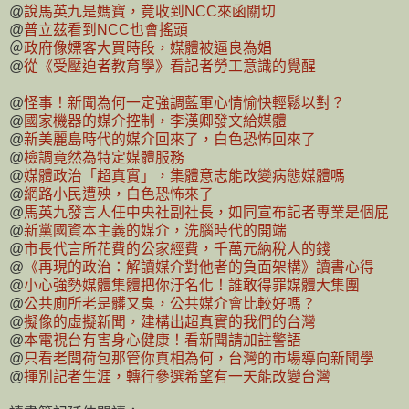
@
說馬英九是媽寶，竟收到NCC來函關切
@
普立茲看到NCC也會搖頭
＠
政府像嫖客大買時段，媒體被逼良為娼
@
從《受壓迫者教育學》看記者勞工意識的覺醒
@
怪事！新聞為何一定強調藍軍心情愉快輕鬆以對？
@
國家機器的媒介控制，李漢卿發文給媒體
@
新美麗島時代的媒介回來了，白色恐怖回來了
@
檢調竟然為特定媒體服務
@
媒體政治「超真實」，集體意志能改變病態媒體嗎
@
網路小民遭殃，白色恐怖來了
@
馬英九發言人任中央社副社長，如同宣布記者專業是個屁
@
新黨國資本主義的媒介，洗腦時代的開端
@
市長代言所花費的公家經費，千萬元納稅人的錢
@
《再現的政治：解讀媒介對他者的負面架構》讀書心得
@
小心強勢媒體集體把你汙名化！誰敢得罪媒體大集團
@
公共廁所老是髒又臭，公共媒介會比較好嗎？
@
擬像的虛擬新聞，建構出超真實的我們的台灣
@
本電視台有害身心健康！看新聞請加註警語
@
只看老闆荷包那管你真相為何，台灣的市場導向新聞學
@
揮別記者生涯，轉行參選希望有一天能改變台灣