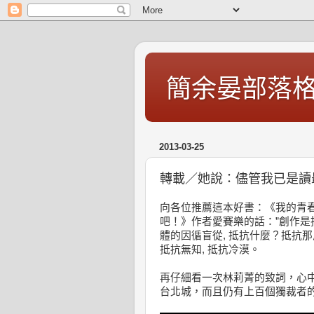
簡余晏部落
2013-03-25
轉載／她說：儘管我已是讀
向各位推薦這本好書：《我的青春
吧！》作者愛賽樂的話：”創作是抵
體的因循盲從, 抵抗什麼？抵抗那
抵抗無知, 抵抗冷漠。
再仔細看一次林莉菁的致詞，心
台北城，而且仍有上百個獨裁者