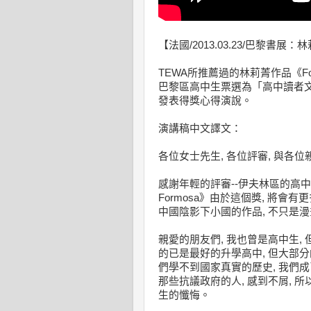
【法國/2013.03.23/巴黎書展
TEWA所推薦過的林莉菁作品《Fo
巴黎區高中生票選為「高中讀者文
發表得獎心得演說。
演講稿中文譯文：
各位女士先生, 各位評審, 與各位
感謝年輕的評審--伊夫林區的高中
Formosa》由於這個獎, 將會
中國陰影下小國的作品, 不只是
親愛的朋友們, 我也曾是高中生, 
的已是最好的升學高中, 但大部分
們學不到國家真實的歷史, 我們成
那些抗議政府的人, 感到不屑, 所
生的懺悔。