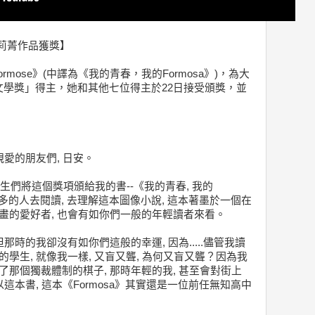
：林莉菁作品獲獎】
rmose》(中譯為《我的青春，我的Formosa》)，為大
學獎」得主，她和其他七位得主於22日接受頒獎，並
親愛的朋友們, 日安。
生們將這個獎項頒給我的書--《我的青春, 我的
有更多的人去閱讀, 去理解這本圖像小說, 這本著墨於一個在
漫畫的愛好者, 也會有如你們一般的年輕讀者來看。
但那時的我卻沒有如你們這般的幸運, 因為.....儘管我讀
的學生, 就像我一樣, 又盲又聾, 為何又盲又聾？因為我
了那個獨裁體制的棋子, 那時年輕的我, 甚至會對街上
以這本書, 這本《Formosa》其實還是一位前任無知高中