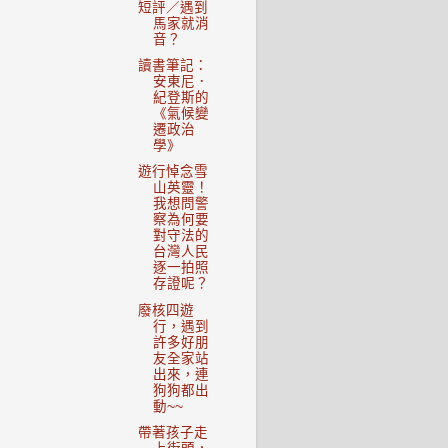
短評／遇到
馬家就消
音？
讀書筆記：
安東尼．
紀登斯的
《氣候變
遷政治
學》
遊行悼念雪
山英靈！
我想問警
察為何要
對守法的
台灣人民
逐一拍照
存證呢？
廢核四遊
行，遇到
許多好朋
友全家站
出來，連
狗狗都出
動~~
帶著孩子走