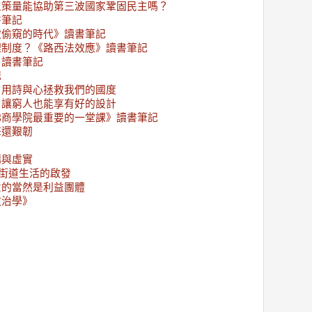
主策量能協助第三波國家鞏固民主嗎？
書筆記
被偷窺的時代》讀書筆記
理制度？《路西法效應》讀書筆記
》讀書筆記
記
：用詩與心拯救我們的國度
：讓窮人也能享有好的設計
佛商學院最重要的一堂課》讀書筆記
擊還艱韌
？
構與虛實
市街道生活的啟發
意的當然是利益團體
政治學》