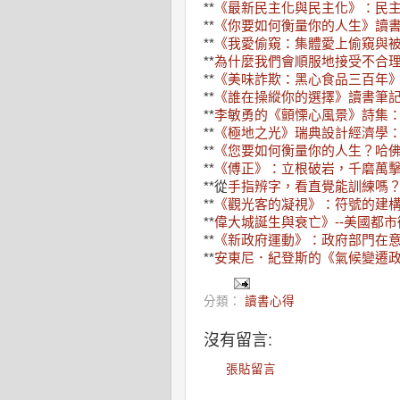
**
《最新民主化與民主化》：民
**
《你要如何衡量你的人生》讀
**
《我愛偷窺：集體愛上偷窺與
**
為什麼我們會順服地接受不合
**
《美味詐欺：黑心食品三百年
**
《誰在操縱你的選擇》讀書筆
**
李敏勇的《顫慄心風景》詩集
**
《極地之光》瑞典設計經濟學
**
《您要如何衡量你的人生？哈
**
《傅正》：立根破岩，千磨萬
**從
手指辨字，看直覺能訓練嗎
**
《觀光客的凝視》：符號的建
**
偉大城
誕生與衰亡》--美國都
**
《新政府運動》：政府部門在
**
安東尼．紀登斯的《氣候變遷
分類：
讀書心得
沒有留言:
張貼留言