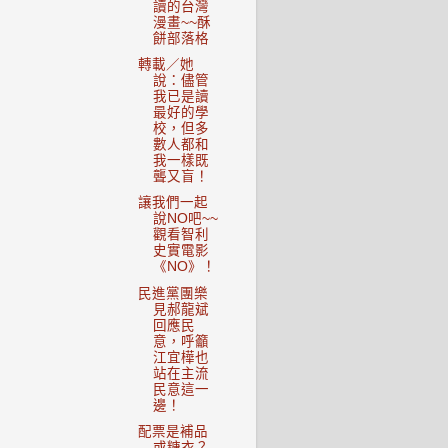
讀的台灣
漫畫~~酥
餅部落格
轉載／她
說：儘管
我已是讀
最好的學
校，但多
數人都和
我一樣既
聾又盲！
讓我們一起
說NO吧~~
觀看智利
史實電影
《NO》！
民進黨團樂
見郝龍斌
回應民
意，呼籲
江宜樺也
站在主流
民意這一
邊！
配票是補品
或糖衣？