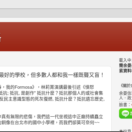
格
載入中.
簡余晏
索資料
最好的學校，但多數人都和我一樣既聾又盲！
《關於
，我的Formosa》，林莉菁演講最後引述《憤怒
抗; 抵抗, 是創作” 抵抗什麼？抵抗那個人的或社會集
余晏信
人．政
反民主意識型態的死灰復燃, 抵抗什麼？抵抗遺忘歷史,
臉書：
中真有無限的悲傷，我們這一代坐視這中正廟持續矗立
的銅像在台北市的國中小學裡，而我們卻莫可奈何~~
本站意