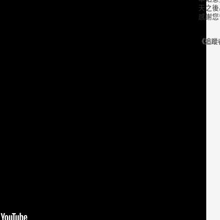
天之後
感謝您
《追蹤