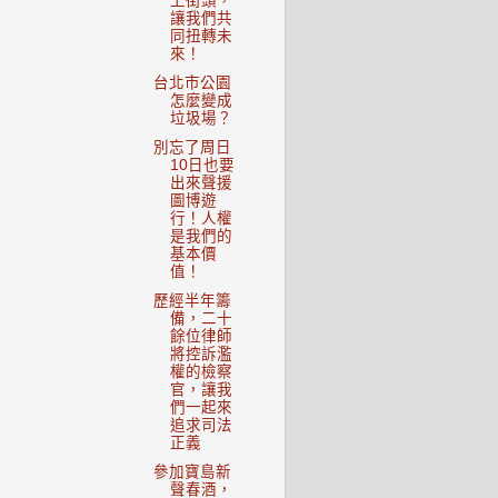
上街頭，
讓我們共
同扭轉未
來！
台北市公園
怎麼變成
垃圾場？
別忘了周日
10日也要
出來聲援
圖博遊
行！人權
是我們的
基本價
值！
歷經半年籌
備，二十
餘位律師
將控訴濫
權的檢察
官，讓我
們一起來
追求司法
正義
參加寶島新
聲春酒，