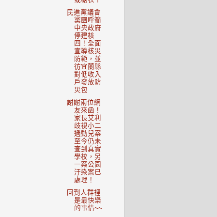
民進黨議會
黨團呼籲
中央政府
停建核
四！全面
宣導核災
防範，並
彷宜蘭縣
對低收入
戶發放防
災包
謝謝兩位網
友來函！
家長艾利
歧視小二
過動兒案
至今仍未
查到真實
學校，另
一案公園
汙染案已
處理！
回到人群裡
是最快樂
的事情~~