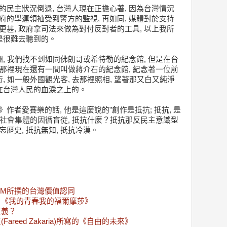
的民主狀況倒退, 台灣人現在正擔心著, 因為台灣情況
府的學運領袖受到警方的監視, 再如同, 媒體對於支持
更甚, 政府拿司法來做為對付反對者的工具, 以上我所
們是很難去聽到的。
歐洲, 我們找不到如同佛朗哥或希特勒的紀念館, 但是在台
以, 那裡現在還有一間叫做蔣介石的紀念館, 紀念著一位前
行, 如一般外國觀光客, 去那裡照相, 望著那又白又純淨
蓋在台灣人民的血淚之上的。
作者愛賽樂的話, 他是這麼說的”創作是抵抗; 抵抗, 是
或社會集體的因循盲從, 抵抗什麼？抵抗那反民主意識型
歷史, 抵抗無知, 抵抗冷漠。
an M所撰的台灣價值認同
：《我的青春我的福爾摩莎》
正義？
reed Zakaria)所寫的《自由的未來》