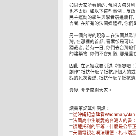
如同大家所看到的, 俄國與匈牙利
也不太妙, 如以下這些事例：反政
民主運動的學生與學者窮追爛打, 
言者, 在所有的法國媒體裡, 你
另一個台灣的現象....在法國與
灣, 在那裡的首都, 答案卻是可
獨裁者, 若有一日, 你們去台灣旅
的建築物, 你們不會知道, 那是
因此, 在這裡我要引述《憤怒吧！》
創作” 抵抗什麼？抵抗那個人的
態的死灰復燃, 抵抗什麼？抵抗遺忘
最後, 非常感謝大家。
讀書筆記延伸閱讀：
**
從沖繩紀念碑看Wachman,Al
**
法國高中生最愛的台灣人的書
**
讀薩托利的平等，什麼是公平
**
美國電視名嘴法理德．札卡瑞亞(Fa