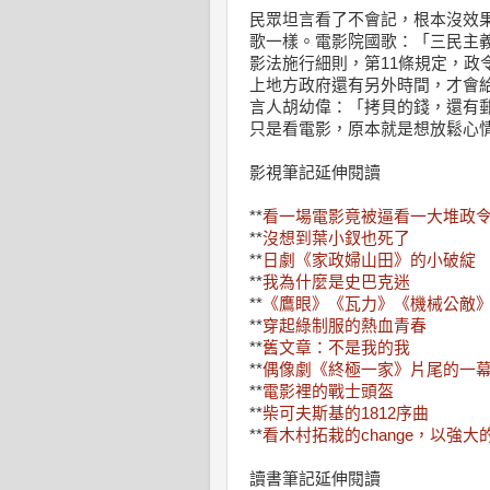
民眾坦言看了不會記，根本沒效
歌一樣。電影院國歌：「三民主義
影法施行細則，第11條規定，政
上地方政府還有另外時間，才會
言人胡幼偉：「拷貝的錢，還有
只是看電影，原本就是想放鬆心
影視筆記延伸閱讀
**
看一場電影竟被逼看一大堆政令
**
沒想到葉小釵也死了
**
日劇《家政婦山田》的小破綻
**
我為什麼是史巴克迷
**
《鷹眼》《瓦力》《機械公敵
**
穿起綠制服的熱血青春
**
舊文章：不是我的我
**
偶像劇《終極一家》片尾的一
**
電影裡的戰士頭盔
**
柴可夫斯基的1812序曲
**
看木村拓栽的change，以強
讀書筆記延伸閱讀