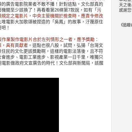
辦的廣告電影院業者不敢不播！針對這點，文化部真的
天之後
機關至少該換了！再看看第26條第7款說，如有「
污
感謝您
項規定之電影片，中央主管機關於檢查時，應責令修改
大堆電影大加歌頌被捏造的「吳鳳」的故事，汙蔑原住
《追蹤
管吧！
製作業製作電影片合於左列情形之一者，應予獎勵：
策，具有貢獻者。
這點也很八股，試問，弘揚「台灣文
原住民的文化更該獎勵啊，這樣的電影法落後，且不符
社會進步、電影工業進步、影視產業一日千里，唯獨只
用電影做政府文宣廣告的時代！文化部與新聞局，該醒