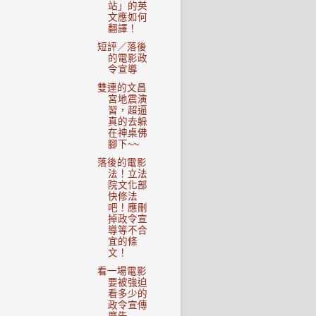
站」的英
文應如何
翻譯！
短評／落後
的電影政
令宣導
雙連的文昌
宮地震演
習，超逼
真的去躲
在神桌佛
腳下~~
落後的電影
法！立法
院文化部
快修法
吧！應刪
掉政令宣
導等不合
宜的條
文！
看一場電影
要被強迫
看多少的
政令宣傳