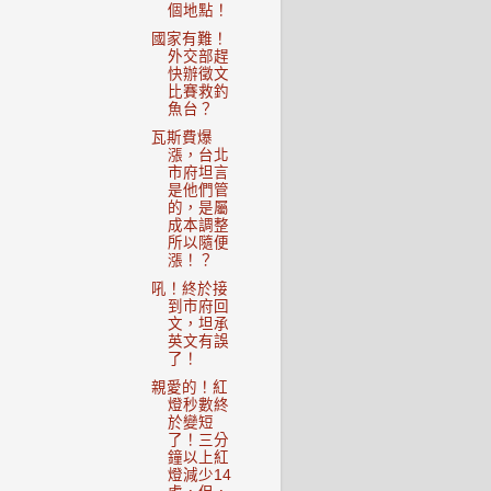
個地點！
國家有難！
外交部趕
快辦徵文
比賽救釣
魚台？
瓦斯費爆
漲，台北
市府坦言
是他們管
的，是屬
成本調整
所以隨便
漲！？
吼！終於接
到市府回
文，坦承
英文有誤
了！
親愛的！紅
燈秒數終
於變短
了！三分
鐘以上紅
燈減少14