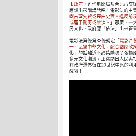
市政府
，難怪新聞局及台北市交
應該出來講講話吧！電影法的主管
衊古聖先賢或歪曲史實。違反前
或逕予刪剪或禁演。
」那麼，一
民文化，政府應「依法」出來管
電影法第條第33條規定「
電影片
一、弘揚中華文化，配合國家政
化」的話難道不必獎勵嗎？弘揚
多元文化潮流，正突顯出人民與
有政府還停留在20世紀中葉的利
醒啦！