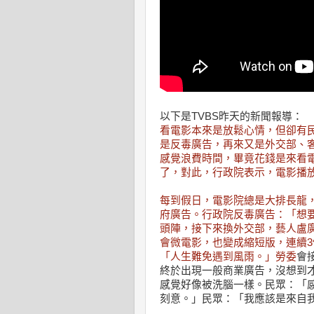
以下是TVBS昨天的新聞報導：
看電影本來是放鬆心情，但卻有
是反毒廣告，再來又是外交部、客
感覺浪費時間，畢竟花錢是來看
了，對此，行政院表示，電影播
每到假日，電影院總是大排長龍
府廣告。行政院反毒廣告：「想要
頭陣，接下來換外交部，藝人盧
會微電影，也變成縮短版，連續
「人生難免遇到風雨。」勞委
會
終於出現一般商業廣告，沒想到
感覺好像被洗腦一樣。民眾：「
刻意。」民眾：「我應該是來自