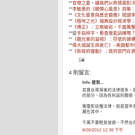
**
官僚之夏，讓我們以熱情面對
**
李敏勇的《顫慄心風景》詩集
**
《文化窗景與歷史鏡像》閱讀
**
《極地之光》瑞典設計經濟學
**
《傅正》：立根破岩，千磨萬
**從
手指辨字，看直覺能訓練嗎
**
《觀光客的凝視》：符號的建
**
偉大城
誕生與衰亡》--美國都
**
《新政府運動》：政府部門在
4 則留言:
Info 提到...
其實台灣落後的法律很多，
的部分，因為有利益的關係
像電影這種法律，就是當年
藏在其中。
千萬不要輕易放過，不然台
8/26/2012 12:38 下午