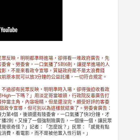
民眾反映，明明都準時進場，卻得看一堆政府廣告，先
委會、勞委會，一口氣播了5到6則，讓提早進場的人
電影，不是來看政令宣導，質疑政府是不是太浪費錢
放前原本就可以放3分鐘的公益託播，一切符合規定。
，不過卻有民眾反映，明明準時入場，卻得強迫收看政
High一下嗎？」用淡定哥當噱頭，行政院反毒廣告打
廣仲當主角，內容吸睛，但是還沒完，頗受好評的客委
3個政令宣導，但可別以為這樣就結束了。勞委會廣告：
接力第4個，後頭還有陸委會，一口氣播了快3分鐘，才
才播2則，又接了一個強制險廣告，一個接一個，讓民眾
感覺很奇怪？」記者：「怎麼說？」民眾：「感覺有點
我消費，看電影，而不是被他置入性行銷。」