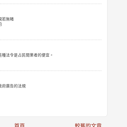
視若無睹
的
這種法令是占民間業者的便宜。
政府廣告的法規
首頁
較舊的文章