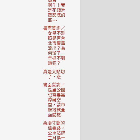
廣告
啊？！我
是花錢進
電影院的
耶~~
書面質詢／
女星不雅
照是否台
北市警局
流出？為
何辦了一
年抓不到
嫌犯？
真是太貼切
了，悲
書面質詢／
區里公園
也需要無
障礙空
間，請市
府撥款全
面體檢
柔腸寸斷的
信義路，
公車站牌
三月換一