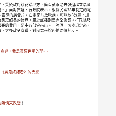
果，質疑政府錢花錯地方，簡直就跟過去強迫起立唱國
。」面對質疑，行政院表示，根據民國73年制定的電
令宣導的廣告片，在電影片放映前，可以放3分鐘，加
給民眾超長的錯覺，至於託播則是完全免費。行政院發
郵寄的費用，是由各部會來出。」強調一切按規定來，
情，太多政令宣導，對民眾來說恐怕適得其反。
宣導，我是買票進場的耶~~
》《魔鬼終結者》的天網
幕
大的熱情來改變
！