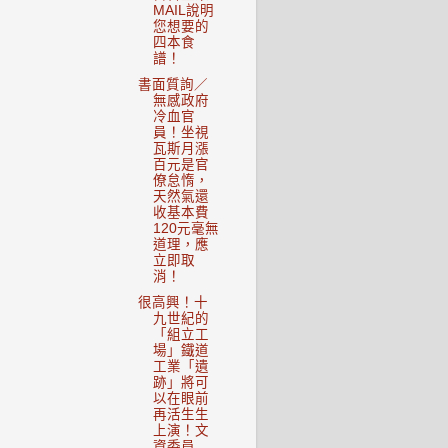
MAIL說明
您想要的
四本食
譜！
書面質詢／
無感政府
冷血官
員！坐視
瓦斯月漲
百元是官
僚怠惰，
天然氣還
收基本費
120元毫無
道理，應
立即取
消！
很高興！十
九世紀的
「組立工
場」鐵道
工業「遺
跡」將可
以在眼前
再活生生
上演！文
資委員