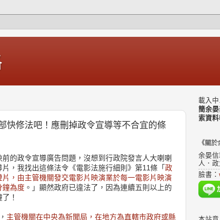
格
載入中.
簡余晏
索資料
部快修法吧！應刪掉政令宣導等不合宜的條
《關於
余晏信
映前的政令宣導廣告問題，沒想到行政院發言人大喇喇
人．政
片，我找出這條法令《電影法施行細則》第11條「
政
臉書：
燈片，由主管機關發交電影片映演業於每一電影片映演
分鐘為度
。」顯然政府已違法了，因為連續五則以上的
鐘了！
，
主管機關在中央為新聞局，在地方為直轄市政府或縣
本站意