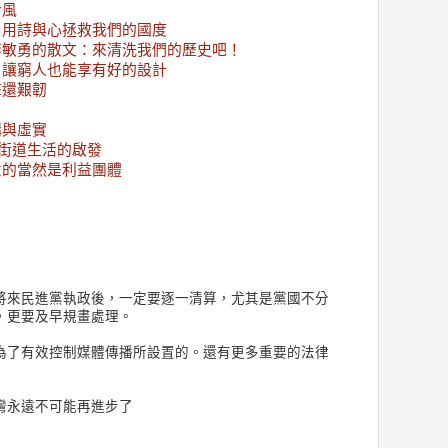
冷風
：用詩與心拯救我們的國度
李敏勇的散文：來清洗我們的歷史吧！
：讓窮人也能享有好的設計
擊還艱韌
？
構與虛實
市街道生活的啟發
意的當然是利益團體
將來民進黨執政後，一定要逐一清算，尤其是黨國不分
，更要及早規畫處理。
為了有效控制媒體傳播所設置的。還有更多重要的法律
灣永遠不可能再進步了