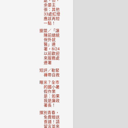
處，但，
余晏主
張：其他
33處紅燈
應該再短
一點！
搶盟／「讓
陳前總統
保外就
醫」連
署，8/24
以前歡迎
來服務處
連署
短評／勒緊
褲帶自救
瞎米？全市
的國小暑
假作業
是：如果
我是廉政
署長！
揮別青春，
免費贈送
食譜！請
留言並來