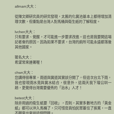
allmam大大：
從陳文卿研究員的研究發現，太舊的化糞池基本上都得增加清
理次數，但重點是台灣人對馬桶與衛生紙的了解程度。
lvchen大大：
只有要求、覺醒，才可能進一步要求改進。這也是我要開這場
記者會的原因，因為如果不要求，台灣的廁所可能永遠都落後
其他國家。
匿名大大：
希望常來連署喔！
chwn大大：
您講得很專業，雨道與糞道其實該分開了，但這次台北下雨，
我也發現雨水竟與糞水結合，很意外，這兩天我下瑠公圳一
趟，更覺得台灣需要優秀的「治水」人才！
betest大大：
除非用過的衛生紙要「回收」，否則，其實多數地方的「黃金
紙」都可以沖入馬桶了，只可惜官員怕民眾塞住了挨罵，一直
不願意出來談這個問題。