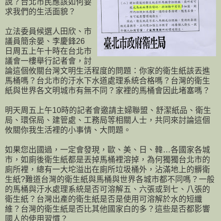
說？台北市民應該如何要
求我們的生活面貌？
立法委員候選人田欣、市
議員簡余晏、李慶鋒26
日周五上午十時在台北市
議會一樓舉行記者會，討
論這個攸關台灣文明生活程度的問題：你家的衛生紙該丟進
馬桶嗎？台北市的汙水下水道處理系統合格嗎？台灣的衛生
紙與世界各文明城市有無不同？家裡的馬桶會因此堵塞嗎？
明天周五上午10時的記者會邀請主婦聯盟、舒潔紙品、衛生
局、環保局、建管處、工務局等相關人士，共同來討論這個
攸關你我生活裡的小事情、大問題。
如果您出國過，一定會發現，歐、美、日、韓…各國家各城
市，如廁後衛生紙都是丟掉馬桶裡溶掉，為何獨獨台北市的
廁所裡，總有一大坨溢出在廁所垃圾桶外，沾滿地上的髒衛
生紙?難道台灣的衛生紙與馬桶與世界各城市都不同嗎？一般
的馬桶與汙水處理系統是否可溶解五、六張或到七、八張的
衛生紙？台灣出產的衛生紙是否是使用可溶解於水的短纖
維？台灣的衛生紙是否比其他國家白的多？這些是否都影響
國人的使用習慣？