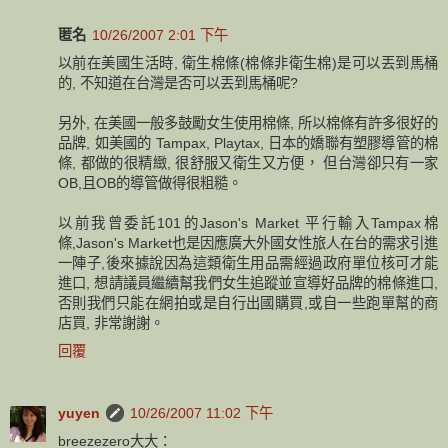
匿名
10/26/2007 2:01 下午
以前在美國生活時, 衛生棉條(棉條非衛生棉)是可以丟到馬桶
的, 不知道在台灣是否可以丟到馬桶呢?
另外, 在美國一般多鼓勵女生使用棉條, 所以棉條有許多很好的
品牌, 如美國的 Tampax, Playtax, 日本的嬌聯有塑膠導管的棉
條, 都做的很精緻, 很舒服又衛生又方便， 但台灣卻只有一家
OB,且OB的導管做得很粗糙。
以前我曾委託101的Jason's Market 平行輸入Tampax棉
條,Jason's Market也是因應廣大外國女性旅人在台的需求引進
一陣子,後來據說因為這類衛生用品需經過政府單位核可才能
進口, 想請議員繼續幫我們女生追蹤並宣導好品牌的棉條進口,
否則我們只能在網拍或是自行出國購買,或自一些跑單幫的商
店買, 非常謝謝。
回覆
yuyen
10/26/2007 11:02 下午
breezezero大大：