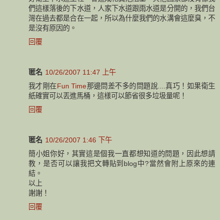
們這樣落後的下水道，人家下水道跟雨水道是分開的，我們台
灣在過去都是合在一起，所以為什麼我們的水溝會這麼臭，不
是沒有原因的。
回覆
匿名
10/26/2007 11:47 上午
我才剛在
Fun Time
那邊問差不多的問題說....真巧！如果衛生
紙確實可以丟進馬桶，這樣可以節省很多垃圾量呢！
回覆
匿名
10/26/2007 1:46 下午
簡小姐你好，其實這是個我一直都想知道的問題，因此想請
教，是否可以讓我把文轉貼到blog中?當然會附上原來的連
結。
以上
謝謝！
回覆