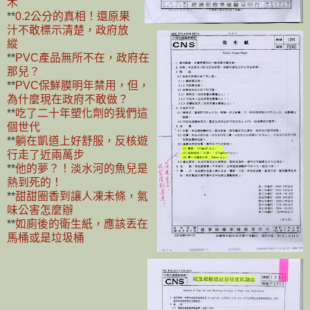
木
**
0.2公分的真相！還原果
汁不敢標示清楚，政府放
縱
**
PVC產品無所不在，政府在
那兒？
**
PVC保鮮膜明年禁用，但，
為什麼現在政府不敢做？
**
吃了二十年塑化劑的我們這
個世代
**
躺在凱道上好舒服，反核遊
行走了近兩萬步
**
他的夢？！淡水河的魚兒是
熱到死的！
**
甜甜圈香到讓人凍未條，氣
味公害怎麼辦
**
如廁後的衛生紙，應該丟在
馬桶或是垃圾桶