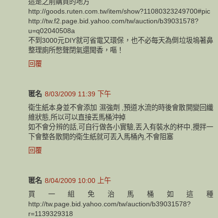
這是之前購買的地方
http://goods.ruten.com.tw/item/show?11080323249700#pic
http://tw.f2.page.bid.yahoo.com/tw/auction/b39031578?
u=q02040508a
不到3000元DIY就可省電又環保，也不必每天為倒垃圾塢著鼻
整理廁所憋聲閉氣還聞香，嘔！
回覆
匿名
8/03/2009 11:39 下午
衛生紙本身並不會添加 濕強劑 ,預道水流的時後會散開變回纖
維狀態,所以可以直接丟馬桶沖掉
如不會分辨的話,可自行做各小實驗,丟入有裝水的杯中,攪拌一
下會整各散開的衛生紙就可丟入馬桶內,不會阻塞
回覆
匿名
8/04/2009 10:00 上午
買一組免治馬桶如這種
http://tw.page.bid.yahoo.com/tw/auction/b39031578?
r=1139329318