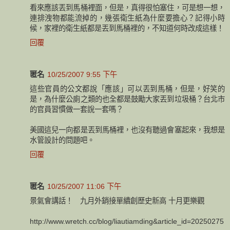
看來應該丟到馬桶裡面，但是，真得很怕塞住，可是想一想，
連排洩物都能流掉的，幾張衛生紙為什麼要擔心？記得小時
候，家裡的衛生紙都是丟到馬桶裡的，不知道何時改成這樣！
回覆
匿名
10/25/2007 9:55 下午
這些官員的公文都說「應該」可以丟到馬桶，但是，好笑的
是，為什麼公廁之類的也全都是鼓勵大家丟到垃圾桶？台北市
的官員習慣做一套說一套嗎？
美國這兒一向都是丟到馬桶裡，也沒有聽過會塞起來，我想是
水管設計的問題吧。
回覆
匿名
10/25/2007 11:06 下午
景氣會講話！ 九月外銷接單續創歷史新高 十月更樂觀
http://www.wretch.cc/blog/liautiamding&article_id=20250275