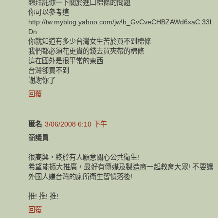
想拜託你一下關於進口棉條的問題
你可以參考這
http://tw.myblog.yahoo.com/jw!b_GvCveCHBZAWd6xaC.33l
Dn
你就知道有多少台灣女生苦於買不到棉條
我們都必須花更貴的錢去買夾帶的棉條
這在國外是很平常的東西
台灣卻買不到
謝謝你了
回覆
匿名
3/06/2008 6:10 下午
簡議員
很高興，終於有人願意關心公共衛生!
希望能擴大推廣，最好有傳媒及製造商一起教育大眾! 不要讓
外國人嫌台灣的廁所衛生習慣落後!
推! 推! 推!
回覆