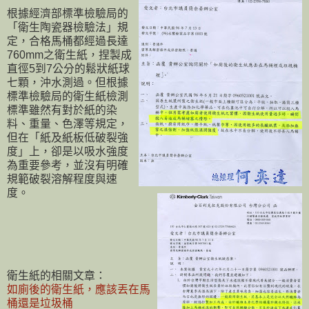
根據經濟部標準檢驗局的
「衛生陶瓷器檢驗法」規
定，合格馬桶都經過長達
760mm之衛生紙，捏製成
直徑5到7公分的鬆狀紙球
七顆，沖水測過。但根據
標準檢驗局的衛生紙檢測
標準雖然有對於紙的染
料、重量、色澤等規定，
但在「紙及紙板低破裂強
度」上，卻是以吸水強度
為重要參考，並沒有明確
規範破裂溶解程度與速
度。
衛生紙的相關文章：
如廁後的衛生紙，應該丟在馬
桶還是垃圾桶