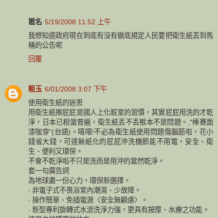
匿名
5/19/2008 11:52 上午
我想知道政府現在到底有沒有徹底規定人民要把衛生紙丟到馬
桶的公告呢
回覆
粗玉
6/01/2008 3:07 下午
使用衛生紙的迷思
用衛生紙擦屁屁是國人上化粧室的習慣，其實屁屁用洗的才乾
淨，日本已相當普遍，衛生紙丟不丟根本不是問題。,"棒賽面
漆咖穿"(台語)。嘻嘻!不必為衛生紙使用問題傷腦筋啦，花小
錢省大錢，可達無紙化的屁屁沖洗機節能不用電，安全、衛
生、便利又環保。
不會不乾淨啦不只是洗而是用沖的當然乾淨。
套一句廣告詞
為地球盡一份心力，環保新選擇。
‧ 非電子式不畏浴室內潮濕、少故障。
‧ 操作簡單、免插電源〈安全無顧慮〉。
‧ 新型專利旋轉式水流洗淨力強，更具有按摩、水療之功能。