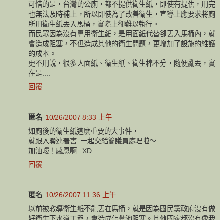
可惜的是，台灣的公廁，都不提供衛生紙，即使有提供，用完
也無法及時補上，所以即使為了改善衛生，宣導上應要求將廁
所用衛生紙丟入馬桶，實際上卻難以執行。
而民眾因為沒有專用衛生紙，是用面紙代替卻丟入馬桶內，就
會造成阻塞，不但造成其他的衛生問題，更增加了設施的維護
的成本。
更不用說，很多人面紙、衛生紙、衛生棉不分，隨便亂丟，實
在是....
回覆
匿名
10/26/2007 8:33 上午
如廁後的衛生紙這麼重要的大事件，
就跟入聯連署書..一起交給簡議員處理啦～
加油嘍！感恩啊.. XD
回覆
匿名
10/26/2007 11:36 上午
以前被教導衛生紙不能丟在馬桶，就是因為國民黨政府沒有做
好衛生下水道工程，會造成化糞池阻塞。其他國家都沒有像我