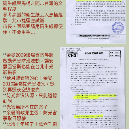
衛生紙與馬桶之間…台灣的文
明程度
參考高鐵的衛生紙丟入馬桶經
驗，北市捷運應試辦
市長，嗯嗯完請用衛生紙擦便
便，不要用手…
**
余晏2009議場質詢呼籲
啟動光害防治運動，讓安
瑟亞當斯也能在台北市光
影攝影
**
給月娘看咱的心！余晏
2010議會提光害法案，籲
別再逼夜空這麼亮
**
防光害沒法源，只能道德
勸說
**
光害無所不在的案子
**
余晏的政見主張：防光害
爭取日照權
**
北市十年移了十萬六千樹