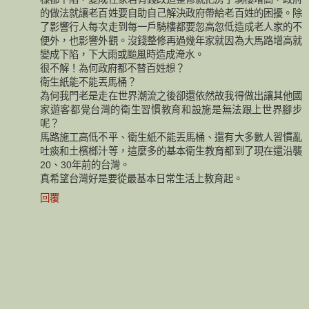
的做法就讓老百姓要自助自己解決政府帶給老百姓的困擾。除
了影響行人每次走到每一戶騎樓都要忽高忽低造成老人家的不
便外，也影響外觀。沒錢整修再過幾年家就因為大馬路增高就
變成下陷，下大雨或颱風時造成淹水。
很不解！為何政府都不替百姓想？
衛生紙能不能丟馬桶？
為何我門老是走在世界潮流之後卻還依然故我得做出讓其他國
家遊客都覺台灣的衛生習慣教育和設施是無法跟上世界腳步
呢？
馬路施工高低不平、衛生紙不能丟馬桶、還有大多數人習慣亂
吐痰和土檳榔汁等，這麼多的基本衛生教育都到了現在還沿襲
20、30年前的台灣。
真希望台灣好是要從最基本日常生活上教育起。
回覆