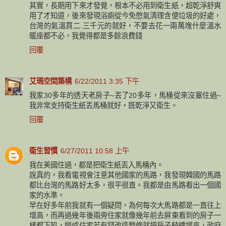
其實，長期用下來才發覺，根本不必用到衛生紙，超乾淨舒爽
用了才知道，後來發現浴廁從今免憋氣清理含便垃圾的好處，
台灣的氣溫買二.三千元的就好，不要去花一兩萬塊什麼溫水
暖座都不必，我覺得都是多餘浪費錢
回覆
艾瑪空間築構
6/22/2011 3:35 下午
我家30多年的透天老房子~丟了20多年，馬桶從來沒塞住過~
我非常支持衛生紙丟馬桶就好，既乾淨又衛生。
回覆
衛生習慣
6/27/2011 10:58 上午
我在美國住過，都是把衛生紙丟入馬桶內。
說真的，我看電視會注意其他國家的馬路，我發現韓國的馬路
都比台灣的馬路好太多，很平很直。我都是由馬路看出一個國
家的水準。
早在好多年前我就有一個疑問，為何每次大馬路都是一直往上
增高，而再過幾年後兩旁住家就像幾年前去屏東看到的房子一
樣都下陷，變成住家若有錢改造整修就把房子騎樓增高，政府