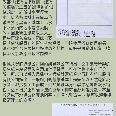
政部「建築技術規則」建築
設備編第二章第26條到第41
條規定，廁所排水管徑大
小，係依各項排水設備單位
數量多寡設置，基本上污水
下水道內的污水是會流動
的，因此衛生紙可以丟入馬
桶中再流入系統，因此只要
是「依法設置」的衛生排水設備，正確使用浴廁使用的衛生
紙必須符合在馬桶中好沖散的特性，最好是短纖維紙質，這
樣流入系統應無堵塞問題。
根據永豐餘造紙公司回函議員辦公室指出，原生紙漿所製的
衛生紙生產過程沒有添加化學藥品，可在化糞池中自行分
解，所以可以投入馬桶中。根據舒潔紙業金百利克拉克股份
有限公司指出，一般廁用衛紙紙基本上是完全以天然纖維為
原料，經抄製加工而成，由於纖維本身化學結構屬於親水特
性，沾水後加上馬桶水流的衝擊，即可自然解離分散，不至
於造成下水道或化糞池阻塞，同時也較衛生 ，還可以避免後
續清理上的麻煩。