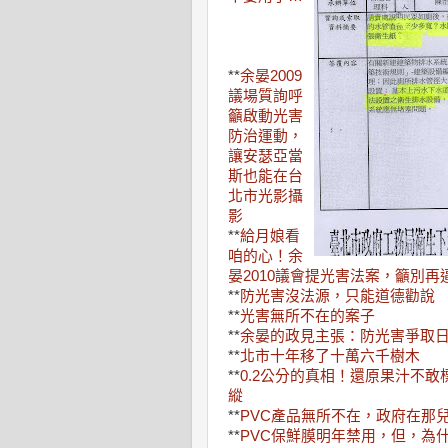
**
余晏2009
議場質詢呼
籲啟動光害
防治運動，
讓安瑟亞當
斯也能在台
北市光影攝
影
**
給月娘看
咱的心！余
晏2010議會提光害法案，籲別再
**
防光害沒法源，只能道德勸說
**
光害無所不在的案子
**
余晏的政見主張：防光害爭取
**
北市十年移了十萬六千樹木
**
0.2公分的真相！還原果汁不
縱
**
PVC產品無所不在，政府在那
**
PVC保鮮膜明年禁用，但，為