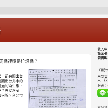
格
載入中.
簡余晏
索資料
馬桶裡還是垃圾桶？
《關於
是，卻突顯出台
余晏信
人．政
突顯出台北市的
用過的衛生紙，
臉書：
裡？專家怎麼
如何說？台北市
？
本站意