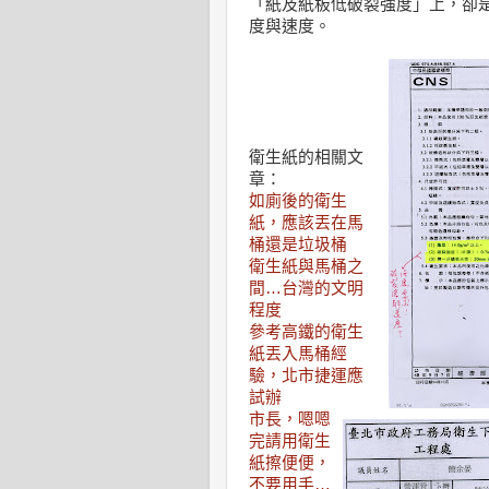
「紙及紙板低破裂強度」上，卻
度與速度。
衛生紙的相關文
章：
如廁後的衛生
紙，應該丟在馬
桶還是垃圾桶
衛生紙與馬桶之
間…台灣的文明
程度
參考高鐵的衛生
紙丟入馬桶經
驗，北市捷運應
試辦
市長，嗯嗯
完請用衛生
紙擦便便，
不要用手…