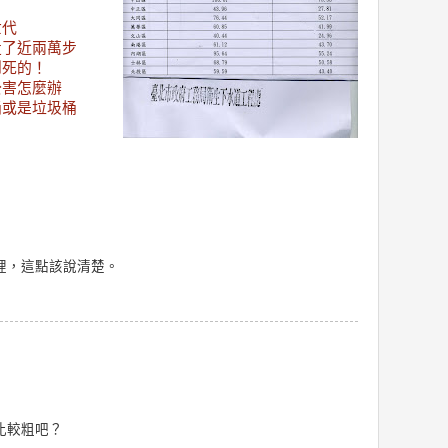
世代
走了近兩萬步
到死的！
公害怎麼辦
桶或是垃圾桶
裡，這點該說清楚。
比較粗吧？