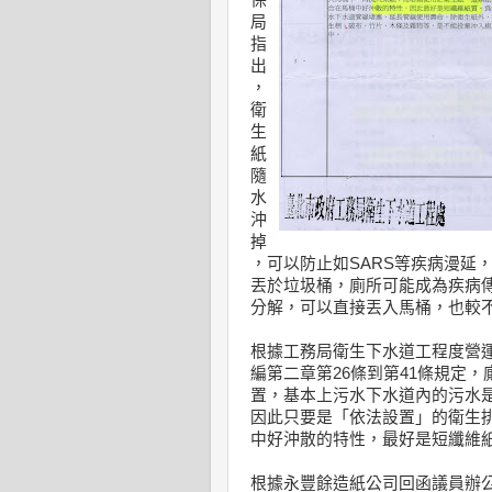
保
局
指
出
，
衛
生
紙
隨
水
沖
掉
，可以防止如SARS等疾病漫延
丟於垃圾桶，廁所可能成為疾病
分解，可以直接丟入馬桶，也較
根據工務局衛生下水道工程度營
編第二章第26條到第41條規定
置，基本上污水下水道內的污水
因此只要是「依法設置」的衛生
中好沖散的特性，最好是短纖維
根據永豐餘造紙公司回函議員辦