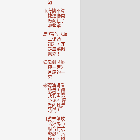
轉
市府搞不清
捷運聯開
廠商包了
哪些案
馬9寫的《波
士頓通
訊》，才
是血案的
幫兇！
偶像劇《終
極一家》
片尾的一
幕
來聽演講看
跳舞！讓
我們重溫
1930年摩
登的跳舞
時代！
日勝生藉放
話與馬市
府合作坑
殺散戶六
億元，議