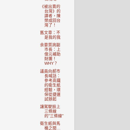
《被出賣的
台灣》的
譯者，陳
榮成回台
灣了！
舊文章：不
是我的我
余晏質詢副
市長：上
億元補助
財團！
WHY？
議員向郝市
長喊話：
參考高鐵
的衛生紙
經驗，環
保從捷運
試辦起
讓駕駛臉上
三條線
的"三條線"
衛生紙與馬
桶之間…