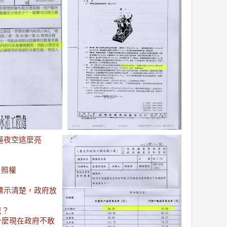
逼夜空這麼亮
日照權
敢標示清楚，政府放
兒？
什麼現在政府不敢