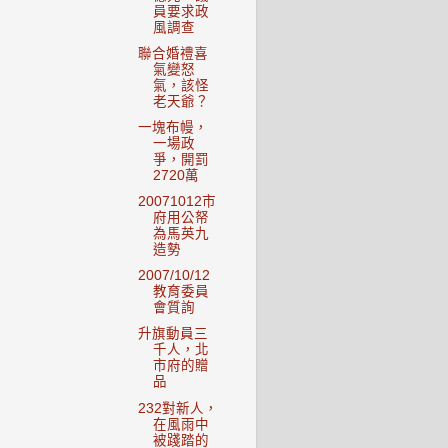
員要求政
風調查
聯合婚禮喜
氣變怒
氣，該怪
老天爺？
一塊布幔，
一場政
爭，開罰
2720萬
20071012市
府用公帑
為馬英九
造勢
2007/10/12
教育委員
會質詢
升旗動員三
千人，北
市府的贈
品
232對新人，
在風雨中
被踐踏的