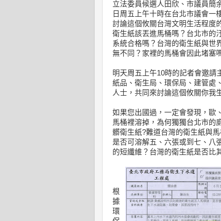
立法委員候選人田欣、市議員簡余
日周五上午十時在台北市議會一
討論這個攸關台灣文明生活程度
衛生紙該丟進馬桶嗎？台北市的
系統合格嗎？台灣的衛生紙與世
無不同？家裡的馬桶會因此堵塞
明天周五上午10時的記者會邀請
紙品、衛生局、環保局、建管處
人士，共同來討論這個攸關你我
如果您出國過，一定會發現，歐
馬桶裡溶掉，為何獨獨台北市的
髒衛生紙?難道台灣的衛生紙與
是否可溶解五、六張或到七、八
的短纖維？台灣的衛生紙是否比
根
據
環