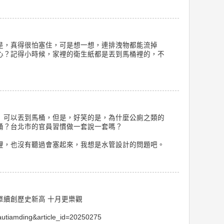
是，真得很怕塞住，可是想一想，連排洩物都能流掉
心？記得小時候，家裡的衛生紙都是丟到馬桶裡的，不
」可以丟到馬桶，但是，好笑的是，為什麼公廁之類的
桶？台北市的官員習慣做一套說一套嗎？
裡，也沒有聽過會塞起來，我想是水管設計的問題吧。
單續創歷史新高 十月更樂觀
liautiamding&article_id=20250275