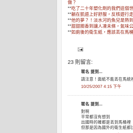
做？
**
吃了二十年塑化劑的我們這個
**
躺在凱道上好舒服，反核遊行
**
他的夢？！淡水河的魚兒是熱
**
甜甜圈香到讓人凍未條，氣味
**
如廁後的衛生紙，應該丟在馬
23 則留言:
匿名 提到...
請注意！面紙不能丟在馬統
10/25/2007 4:15 下午
匿名 提到...
對啊
平常都沒有想到
出國時的確都是丟到馬桶裡
但那是因為國外的衛生紙都