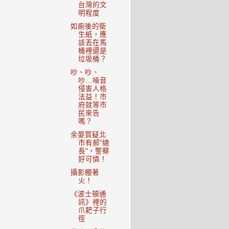
台灣的文
明程度
如廁後的衛
生紙，應
該丟在馬
桶裡還是
垃圾桶？
吵、吵、
吵…噪音
侵害人格
法益！市
府就等市
民來告
嗎？
余晏質疑北
市有郝"總
長"，警察
好可憐！
攝影棚著
火！
《波士頓通
訊》裡的
爪耙子行
徑