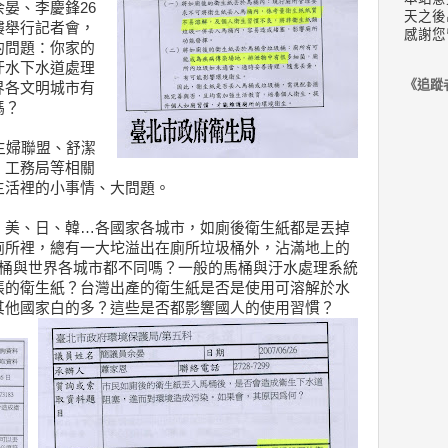
晏、李慶鋒26
天之後
樓舉行記者會，
感謝您
的問題：你家的
汙水下水道處理
《追蹤
界各文明城市有
嗎？
主婦聯盟、舒潔
、工務局等相關
生活裡的小事情、大問題。
、美、日、韓…各國家各城市，如廁後衛生紙都是丟掉
廁所裡，總有一大坨溢出在廁所垃圾桶外，沾滿地上的
馬桶與世界各城市都不同嗎？一般的馬桶與汙水處理系統
張的衛生紙？台灣出產的衛生紙是否是使用可溶解於水
其他國家白的多？這些是否都影響國人的使用習慣？