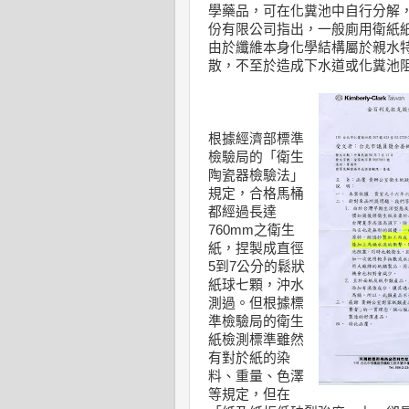
學藥品，可在化糞池中自行分解
份有限公司指出，一般廁用衛紙
由於纖維本身化學結構屬於親水
散，不至於造成下水道或化糞池
根據經濟部標準
檢驗局的「衛生
陶瓷器檢驗法」
規定，合格馬桶
都經過長達
760mm之衛生
紙，捏製成直徑
5到7公分的鬆狀
紙球七顆，沖水
測過。但根據標
準檢驗局的衛生
紙檢測標準雖然
有對於紙的染
料、重量、色澤
等規定，但在