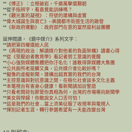
**
《傅正》：立根破岩，千磨萬擊還艱韌
**從
手指辨字，看直覺能訓練嗎？
**
《觀光客的凝視》：符號的建構與虛實
**
偉大城
誕生與衰亡》--美國都市街道生活的啟發
**
《新政府運動》：政府部門在意的當然是利益團體
延伸閱讀，《鏡中媒介》系列文字：
**
請把第四權還給人民
**
《再現的政治：解讀媒介對他者的負面架構》讀書心得
**
從《受壓迫者教育學》看記者勞工意識的覺醒
**
小心強勢媒體集體把你汙名化！誰敢得罪媒體大集團
**
公共廁所老是髒又臭，公共媒介會比較好嗎？
**
擬像的虛擬新聞，建構出超真實的我們的台灣
**
主控意識與對抗意識之間，在極化社會談多文化主義
**
本電視台有害身心健康！看新聞請加註警語
**
只看老闆荷包那管你真相為何，台灣的市場導向新聞學
**
美女與悍婦！你敢說女人口舌可怕！
**
這是我們的社會…當上流美征服了收視率與電視人
**
揮別記者生涯，轉行參選希望有一天能改變台灣