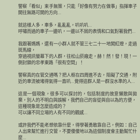
警察「看似」束手無策，只能「好像有努力在做事」指揮車子
開往無路可開的方向...
就這樣人多，車多，亂亂亂，叭叭叭...
呼嘯而過的車子一邊叭，一邊以不屑的表情和口氣對著我們...
我跟著媽媽，還有一小群人就不管三七二十一地闖紅燈，走過
斑馬線，
穿過視訊螢幕下的人群，往松山菸廠走，赫！然！發！現！一
側封鎖的忠孝東路「很有空間」！
警察真的在管交通嗎？把人框在四周進不去，阻礙了交通，附
近的車流被堵得氣得一直叭...覺得這群人是一群沒水準的人...
這是一個現象，很多可以探討的，包括制度的故意懶散與拋
棄，別人的不明白與誤解，我們自己的盲從與自以為的方便，
這種現象是怎麼造成的？
可以讓不同立場的人有不同的觀感...
或許我們不能老想依靠什麼，得學著勇敢靠自己，例如：自己
人出來幫忙進行交管，不要傻傻地以為這個制度會主動幫忙什
麼...