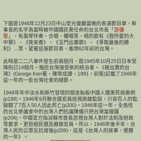
下圖是1946年12月23日中山堂光復廳當晚的表演節目單，幹
事長的名字為當時被中國國民黨任命的台北市長「
游彌
堅
」，有風琴伴奏、合唱、獨唱等，唱的歌有《我所愛的大
中華》、《夜來香》、《玉門出塞歌》、《爭取最後的勝
利》…等，望著這張節目表，遙想62年前的台灣。
此時是二二八事件發生前兩個月，距1945年10月25日日本受
降則已14個月。殖民台灣接受新的統治者，《被出賣的台
灣》(George Kerr著，陳榮成譯，1991，前衛)記載了1946年
這一年的一些台灣社會的細節。
1946年年中淡水和新竹發現四個坐舢板中國人爆黑死病案例
(p188)。1946年9月聯合國官員巡視高雄監獄，只容百人的監
獄關了7百人50人因此死亡(p200)。1946年這一年，全島性
的台北參議會中的台灣人們抗議陳儀只把台灣當邊疆
(p206)，中國官方指派縣市首長忽視台灣人對於法制及財政
等要求，更拒絕民選及撤換官員。所以，1946年後半年，台
灣人民的公眾反抗增強(p209)，這是《台灣人的故事，覺醒
的一年》。