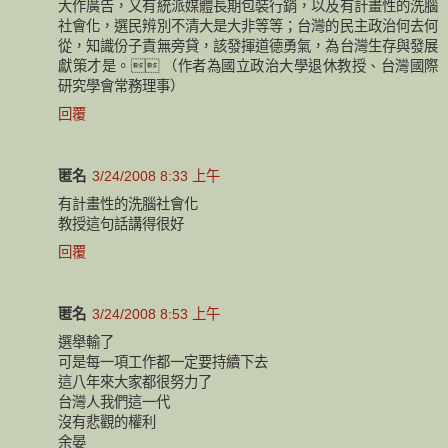
大作廣告，又有統派媒體長期包裝行銷，以及有計畫性的洗腦
社會化，選民辨別不清大是大非等等；台灣的民主政治何去何
從，知識份子責無旁貸，該發揮道德勇氣，為台灣生存與發展
獻策才是。 （作者為國立政治大學退休教授、台灣國際
研究學會常務理事）
回覆
匿名
3/24/2008 8:33 上午
有計畫性的洗腦社會化
教授這句話講得很好
回覆
匿名
3/24/2008 8:53 上午
選舉輸了
可是每一項工作都一定要持續下去
這八年來大家都很努力了
台灣人我們這一代
沒有悲觀的權利
余晏