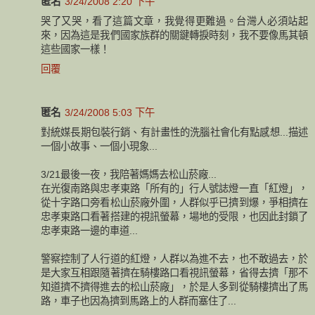
匿名
3/24/2008 2:20 下午
哭了又哭，看了這篇文章，我覺得更難過。台灣人必須站起
來，因為這是我們國家族群的關鍵轉捩時刻，我不要像馬其頓
這些國家一樣！
回覆
匿名
3/24/2008 5:03 下午
對統媒長期包裝行銷、有計畫性的洗腦社會化有點感想...描述
一個小故事、一個小現象...
3/21最後一夜，我陪著媽媽去松山菸廠...
在光復南路與忠孝東路「所有的」行人號誌燈一直「紅燈」，
從十字路口旁看松山菸廠外圍，人群似乎已擠到爆，爭相擠在
忠孝東路口看著搭建的視訊螢幕，場地的受限，也因此封鎖了
忠孝東路一邊的車道...
警察控制了人行道的紅燈，人群以為進不去，也不敢過去，於
是大家互相跟隨著擠在騎樓路口看視訊螢幕，省得去擠「那不
知道擠不擠得進去的松山菸廠」，於是人多到從騎樓擠出了馬
路，車子也因為擠到馬路上的人群而塞住了...