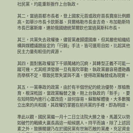
社民黨，均能重新振作上台執政。
其二，當過首都市長者，登上國家元首或政府首長寶座比例頗
高。如華沙市長卡欽斯基、貝爾格勒市長金吉奇、布加勒斯特
市長巴塞斯庫，連前俄國總統葉爾欽也當過莫斯科市長。
其三，共黨失去政權後，儘管黨產歸還國庫，但其嚴密組織結
構與媒體議題設定的「行銷」手法，皆可運用自如，比起其他
民主力量有較佳的資源。
其四，面對舊政權留下千頭萬緒的沉痾，其轉型正義不可能一
蹴可幾。尤其經濟發展一旦有風吹草動，執政黨最容易遭砲轟
而舉棋不定，導致民眾失望與不滿，使得政黨輪替成為現實。
其五，一黨專政的政黨，由於有半個世紀的統治優勢，厚植教
育，根深柢固，當政黨輪替之後，剛上台執政的「新手」，要
在短時間內進行心靈改造，談何容易。蘇聯解體後，大多數獨
立出來的共和國，其政權仍掌握在前共黨的手裡，即為明證。
準此以觀，國民黨繼一月十二日立法院大勝之後，馬蕭又以勢
如破竹的戰績大贏長昌這一組候選人。持平而論，除了上述因
素之外，致勝關鍵乃在於國民黨有世無匹敵的黨產，充足資金