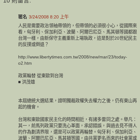
10 則留言:
匿名
3/24/2008 8:20 上午
人民是需要政治領袖帶領的，但帶領的必須很小心，從國際來
看，匈牙利、保加利亞、波蘭、阿爾巴尼亞、馬其頓等國都跟
台灣一樣，由新保守主義重新上場執政，這是對於20世紀民主
的反撲或倒退？
http://www.libertytimes.com.tw/2008/new/mar/23/today-
o2.htm
政黨輪替 從東歐到台灣
■ 洪茂雄
本屆總統大選結果，證明獨裁政權失去權力之後，仍有東山再
起的機會。
台灣和東歐國家民主化的時間相近，有諸多雷同之處。舉凡：
其一，前馬列政黨只要洗心革面，承認錯誤，與過去見不得人
的作為劃清界限，還是可以政黨再輪替。匈牙利、保加利亞、
波蘭、阿爾巴尼亞、馬其頓等國，由共黨更名而來的社會黨或