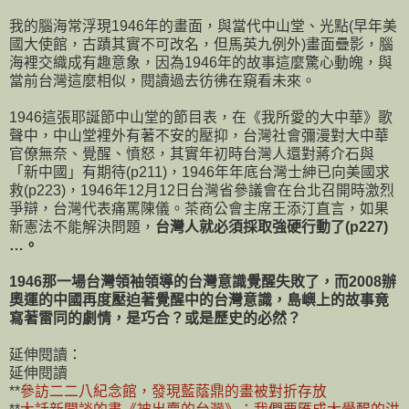
我的腦海常浮現1946年的畫面，與當代中山堂、光點(早年美
國大使館，古蹟其實不可改名，但馬英九例外)畫面疊影，腦
海裡交織成有趣意象，因為1946年的故事這麼驚心動魄，與
當前台灣這麼相似，閱讀過去彷彿在窺看未來。
1946這張耶誕節中山堂的節目表，在《我所愛的大中華》歌
聲中，中山堂裡外有著不安的壓抑，台灣社會彌漫對大中華
官僚無奈、覺醒、憤怒，其實年初時台灣人還對蔣介石與
「新中國」有期待(p211)，1946年年底台灣士紳已向美國求
救(p223)，1946年12月12日台灣省參議會在台北召開時激烈
爭辯，台灣代表痛罵陳儀。茶商公會主席王添汀直言，如果
新憲法不能解決問題，
台灣人就必須採取強硬行動了(p227)
…。
1946那一場台灣領袖領導的台灣意識覺醒失敗了，而2008辦
奧運的中國再度壓迫著覺醒中的台灣意識，島嶼上的故事竟
寫著雷同的劇情，是巧合？或是歷史的必然？
延伸閱讀：
延伸閱讀
**
參訪二二八紀念館，發現藍蔭鼎的畫被對折存放