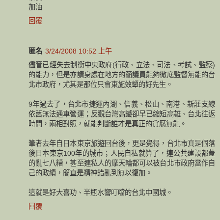
加油
回覆
匿名
3/24/2008 10:52 上午
儘管已經失去制衡中央政府(行政、立法、司法、考試、監察)
的能力，但是亦請身處在地方的簡議員能夠徹底監督無能的台
北市政府，尤其是那位只會東施效顰的好先生。
9年過去了，台北市捷運內湖、信義、松山、南港、新莊支線
依舊無法通車營運；反觀台灣高鐵卻早已縮短高雄、台北往返
時間，兩相對照，就能判斷誰才是真正的貪腐無能。
筆者去年自日本東京旅遊回台後，更是覺得，台北市真是個落
後日本東京100年的城市；人民自私就算了，連公共建設都蓋
的亂七八糟，甚至連私人的摩天輪都可以被台北市政府當作自
己的政績，簡直是精神錯亂到無以復加。
這就是好大喜功、半瓶水響叮噹的台北中國城。
回覆