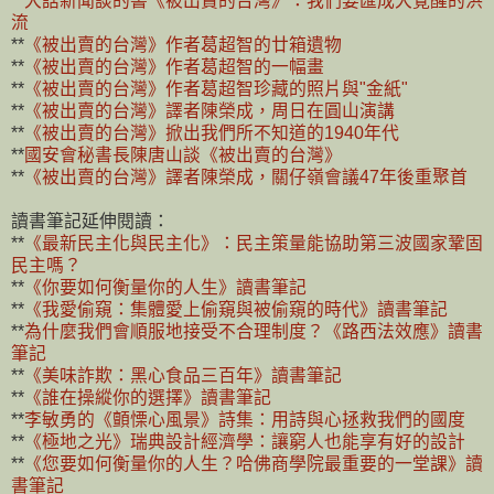
**
大話新聞談的書《被出賣的台灣》：我們要匯成大覺醒的洪
流
**
《被出賣的台灣》作者葛超智的廿箱遺物
**
《被出賣的台灣》作者葛超智的一幅畫
**
《被出賣的台灣》作者葛超智珍藏的照片與"金紙"
**
《被出賣的台灣》譯者陳榮成，周日在圓山演講
**
《被出賣的台灣》掀出我們所不知道的1940年代
**
國安會秘書長陳唐山談《被出賣的台灣》
**
《被出賣的台灣》譯者陳榮成，關仔嶺會議47年後重聚首
讀書筆記延伸閱讀：
**
《最新民主化與民主化》：民主策量能協助第三波國家鞏固
民主嗎？
**
《你要如何衡量你的人生》讀書筆記
**
《我愛偷窺：集體愛上偷窺與被偷窺的時代》讀書筆記
**
為什麼我們會順服地接受不合理制度？《路西法效應》讀書
筆記
**
《美味詐欺：黑心食品三百年》讀書筆記
**
《誰在操縱你的選擇》讀書筆記
**
李敏勇的《顫慄心風景》詩集：用詩與心拯救我們的國度
**
《極地之光》瑞典設計經濟學：讓窮人也能享有好的設計
**
《您要如何衡量你的人生？哈佛商學院最重要的一堂課》讀
書筆記