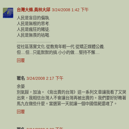
台灣大條.員林大邱
3/24/2008 1:42 下午
人民是盲目的偏執.
人民是無根的思考.
人民是瘋狂的賭徒.
人民是無畏的祜喝.
..............................
從社區落實文化.從教育年輕一代.從矯正媒體公義.
但....但...只能默默的搞.小小的做....堅持不懈....
回覆
匿名
3/24/2008 2:17 下午
余晏
別氣餒，加油。《背出賣的台灣》這一系列文章讓我看了又哭
出來，我相信台灣人不會讓台灣再被出賣的。我們要好好瞧著
馬九在做些什麼。當選第一天就讓一個中國借屍還魂了。
回覆