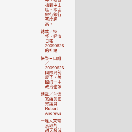
差，搶案
搶到中山
區。本區
銀行銀行
密度超
高。
轉載／怪
怪，經濟
日報
20090626
的社論
快樂三口組
／
20090626
國際局勢
變了，美
國的一中
政治也該
轉載／台僑
寫給美國
眾議員
Robert
Andrews
一堆人來電
索取的…
趙天麟減