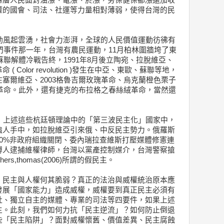
基層人民面對油漲、電漲、菸漲，勞保健保都漲還加收
權的國會、司法、社運等力量相對薄弱，使得台灣的民
動風起雲湧，社會力澎湃，全球的人民價值運動彷彿有
安門事件那一年，台灣有農民運動，11月柏林圍牆垮了東
蘇聯解體冷戰告終，1991年8月後立陶宛、拉脫維亞、
Color revolution )發生在中亞、東歐、蘇聯等地，
塞爾維亞、2003格魯吉爾玫瑰革命、烏克蘭橙色栗子
香革命。此外，還有捷克的布拉格之春絲絨革命，當然還
。
，上述這些杭廷頓理論中的「第三波民主化」國家中，
強人手中，如拉脫維亞引來俄、中反民主勢力。俄羅斯
0%非政府組織關閉、委內瑞拉查維斯打壓媒體修憲連
博人逮捕維權律師，台灣以黨產控制媒介，台灣警察搶
s,thomas(2006)所謂的假民主。
，民主與人權何其脆弱？真正的法治與威權統治原本應
發展「國家能力」造成威權，威權要到真正民主必須有
社、獨立自主的媒體、專業的司法等四要件，如果上述
主。此刻，我們如何力抗「民主逆流」？如何防止倒退
些「民主陷阱」？面對威權懷舊、價值差異、民主腐蝕