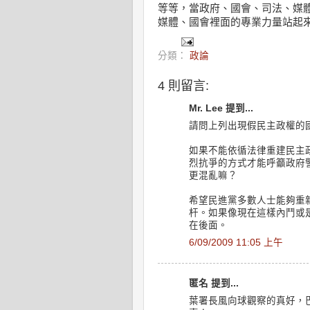
等等，當政府、國會、司法、媒
媒體、國會裡面的專業力量站起
分類：
政論
4 則留言:
Mr. Lee 提到...
請問上列出現假民主政權的
如果不能依循法律重建民主
烈抗爭的方式才能呼籲政府
更混亂嘛？
希望民進黨多數人士能夠重
杆。如果像現在這樣內鬥或
在後面。
6/09/2009 11:05 上午
匿名 提到...
葉署長風向球觀察的真好，