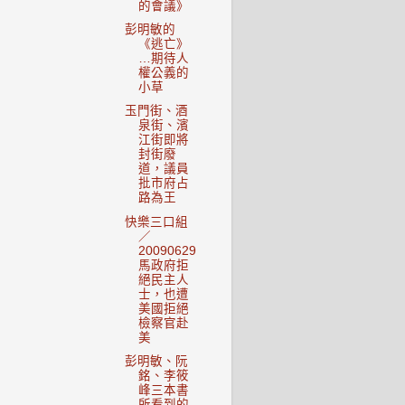
的會議》
彭明敏的
《逃亡》
…期待人
權公義的
小草
玉門街、酒
泉街、濱
江街即將
封街廢
道，議員
批市府占
路為王
快樂三口組
／
20090629
馬政府拒
絕民主人
士，也遭
美國拒絕
檢察官赴
美
彭明敏、阮
銘、李筱
峰三本書
所看到的