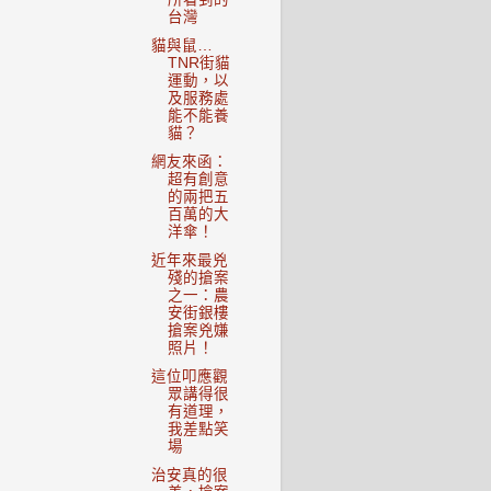
台灣
貓與鼠…
TNR街貓
運動，以
及服務處
能不能養
貓？
網友來函：
超有創意
的兩把五
百萬的大
洋傘！
近年來最兇
殘的搶案
之一：農
安街銀樓
搶案兇嫌
照片！
這位叩應觀
眾講得很
有道理，
我差點笑
場
治安真的很