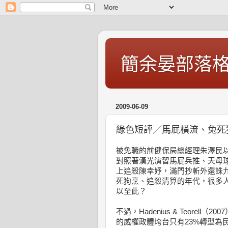
簡余晏部落
2009-06-09
綠色短評／馬屁橫流、兔死
被免職的前健保局總經理朱澤民
對照著漢光演習馬屁兵推、天母
上追殺陳幸妤，滿門抄斬外還誅九
死狗烹、追殺清算的年代，很多
以至此？
不過，Hadenius & Teorell
的威權政體垮台只有23%轉型為