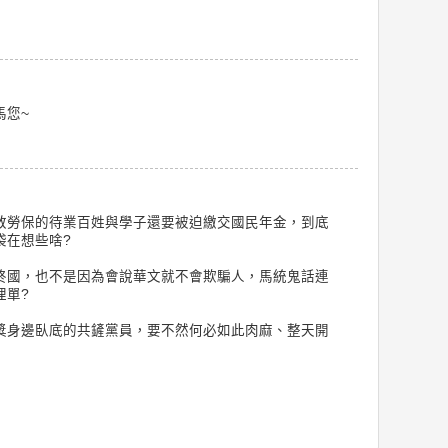
馬您~
教勞保的待業百姓與學子還要被迫繳交國民年金，到底
袋在想些啥?
終國，也不是因為會說華文就不會欺騙人，馬統鬼話連
埋單?
獎身邊臥底的共鏟黨員，要不然何必如此肉麻、整天開