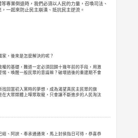
體等專業倒退時，我們必須以人民的力量，召喚司法、
來，一起來防止民主崩潰、抵抗民主逆流。
國家，後來是怎麼解決的呢？
政權的基礎，難道一定必須回歸十幾年前的手段，用激
警惕、喚醒一般民眾的意識嘛？破壞過後的重建期不會
新找回當初入黨時的夢想，成為渴望真民主民眾的旗
是在大眾媒體上嘩眾取寵，只會讓不斷進步的人民淘汰
巴結、阿諛、奉承通通來，馬上封侯指日可待，恭喜恭