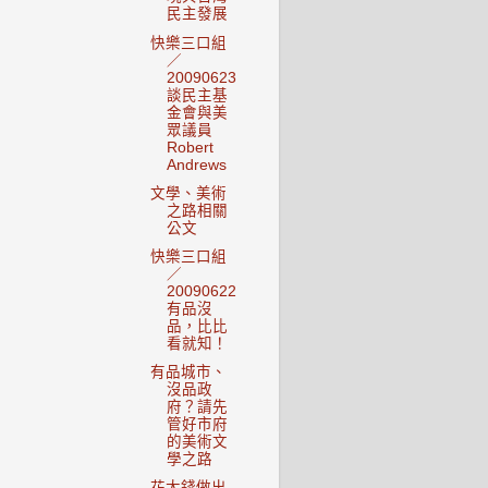
民主發展
快樂三口組
／
20090623
談民主基
金會與美
眾議員
Robert
Andrews
文學、美術
之路相關
公文
快樂三口組
／
20090622
有品沒
品，比比
看就知！
有品城市、
沒品政
府？請先
管好市府
的美術文
學之路
花大錢做出