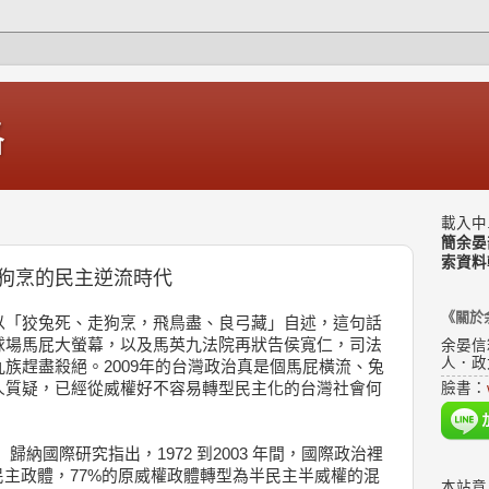
格
載入中.
簡余晏
索資料
狗烹的民主逆流時代
《關於
以「狡兔死、走狗烹，飛鳥盡、良弓藏」自述，這句話
球場馬屁大螢幕，以及馬英九法院再狀告侯寬仁，司法
余晏信
人．政
族趕盡殺絕。2009年的台灣政治真是個馬屁橫流、兔
人質疑，已經從威權好不容易轉型民主化的台灣社會何
臉書：
（2007）歸納國際研究指出，1972 到2003 年間，國際政治裡
民主政體，77%的原威權政體轉型為半民主半威權的混
本站意