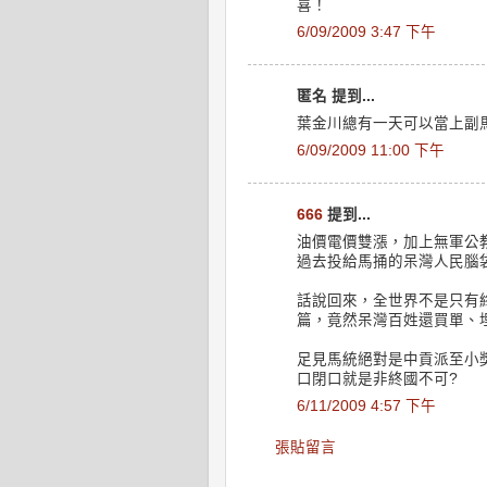
喜！
6/09/2009 3:47 下午
匿名 提到...
葉金川總有一天可以當上副
6/09/2009 11:00 下午
666
提到...
油價電價雙漲，加上無軍公
過去投給馬捅的呆灣人民腦
話說回來，全世界不是只有
篇，竟然呆灣百姓還買單、
足見馬統絕對是中貢派至小
口閉口就是非終國不可?
6/11/2009 4:57 下午
張貼留言