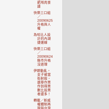
肥甩肉食
譜
快樂三口組
／
20090625
升格與人
權
為哈比人設
計的內湖
捷運線
快樂三口組
／
20090624
縣市升格
沒道理
伊朗動亂，
女子被當
街射殺，
選舉作票
作到得票
數比投票
者還多！
轉載／新威
權體制再
現與台灣