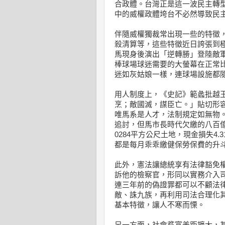
合政體。台灣正是這一波民主轉
中的威權政體垮台不必然導致民
伴隨威權獨裁常出現一些的特徵
殺清算等，這些特徵近日誇張到
馬現身後演出「逆轉勝」登陸敵軍
棒球場球迷需要的大螢幕在正常
迷如灰姑娘一樣，連球場設施都
用人制度上，《史記》範蠡批越王
烹；敵國滅，謀臣亡。」貼切形
唯馬系是人才，法制規定如無物
追討，但馬市長時代欠繳的八百億元
0284平方公尺土地，現金損失4
都是每月乖乖繳健保勞保費的升
此外，憲法讓總統享有法律豁免
訴他的檢察官，形同以實務介入
連三年前的偽證罪都可以不顧法
敵、誅九族，再利用司法合理化
基本特徵，讓人不寒而慄。