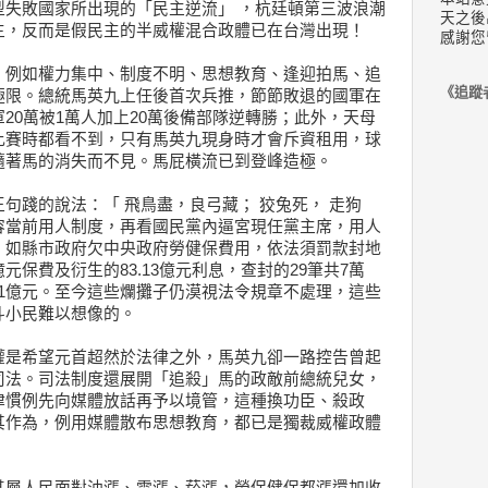
型失敗國家所出現的「民主逆流」 ，杭廷頓第三波浪潮
天之後
主，反而是假民主的半威權混合政體已在台灣出現！
感謝您
，例如權力集中、制度不明、思想教育、逢迎拍馬、追
《追蹤
極限。總統馬英九上任後首次兵推，節節敗退的國軍在
20萬被1萬人加上20萬後備部隊逆轉勝；此外，天母
比賽時都看不到，只有馬英九現身時才會斥資租用，球
隨著馬的消失而不見。馬屁橫流已到登峰造極。
句踐的說法：「 飛鳥盡，良弓藏； 狡兔死， 走狗
容當前用人制度，再看國民黨內逼宮現任黨主席，用人
。如縣市政府欠中央政府勞健保費用，依法須罰款封地
保費及衍生的83.13億元利息，查封的29筆共7萬
.31億元。至今這些爛攤子仍漠視法令規章不處理，這些
斗小民難以想像的。
權是希望元首超然於法律之外，馬英九卻一路控告曾起
司法。司法制度還展開「追殺」馬的政敵前總統兒女，
律慣例先向媒體放話再予以境管，這種換功臣、殺政
其作為，例用媒體散布思想教育，都已是獨裁威權政體