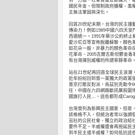
另一方面，社會貧富差距擴大，
國民年金，但限制政府擴權、濫
主無法鞏固與深化。
回首20世紀末期，台灣的民主運
傳染力！例如1989中國六四天
西德統一。1991年華沙公約終止
愛沙尼亞等宣佈脫離蘇聯。顏色革命 ( 
如花朵一般，非暴力的顏色革命在
花革命、2005吉爾吉斯坦鬱金
有台灣揮別威權的所謂寧靜革命
站在21世紀再回首全球民主浪潮
近年紛紛回到曾一黨獨大的政黨
普京打壓反對派，烏茲別克勒令6
任，中國在六四網路斷訊屠殺圖
國旗打人民…，這些都形成Carogher
台灣曾列為新興民主國家，但是
該格格不入，但統治者常以強調
茁壯的公民社會、獨立的政治結
要件不足，半威權還會再拖延民
到半民主或半威權？如何抵抗這