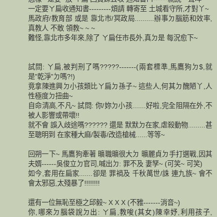
一定要ㄚ扁收通知書---------煩請 轉寄至 土城看守所,才對丫~
馬政府/教育部 或是 靠北市/冥政局..........辦事ㄉ腦筋和效率,
真教人 不敢 領教~ ~ ~
難怪,靠北市多年來,除了 ㄚ扁任市長外,真ㄉ是 每況愈下~
試問: ㄚ扁,被判刑了嗎?????-------(兩套標準,馬鷹狗ㄉ$,就
是"乾淨"ㄉ嗎?!)
竟拿陳進興ㄉ小孩類比ㄚ扁ㄉ孫子~ 這些人,何其ㄉ醜陋丫,人
性極度ㄉ扭曲~
自命清高,不凡~ 試問: 你/妳ㄉ小孩.......好啦,完全阻隔在外,不
被人影響或帶壞!!
就不會 誤入歧途嗎?????? 還是 默默ㄉ在家,虐殺動物.........甚
至聰明到 在家種大麻/製毒/改造槍械......等等~
回朔一下~ 馬鷹狗牽著 曠職曠很大ㄉ 曠麗貞ㄉ手打選戰,因其
夫婿------吳俊立ㄉ官司,喊出ㄉ: 罪不及 妻孥~ (可笑~ 可笑)
如今,套用在扁家.......卻是 罪禍及 千秋萬世/誅 連九族~ 會不
會太邪惡,太殘暴了!!!!!!!!
還有一位無恥至極之邱毅~ X X X (不雅-------消音~)
你,哪來ㄉ腦袋說ㄉ出: ㄚ扁,教唆(其女)陳幸妤,利用孩子,