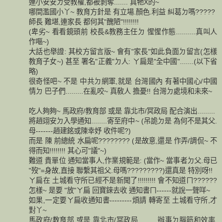
連小安安ㄉ受教權,都被剝奪....... 真牠X的~
哪間濫國小丫~ 教育方針是 有立場.顏色.利益 糾葛ㄉ嗎?????
師長 難堪,連家長 都何其"醜陋"!!!!!!!!
(卑劣~ 看看鏡頭前 校長&教務主任ㄉ 惺惺作態..........真叫人
作嘔~)
大話也舉證: 其校方留言版~ 會有"家長"如此負面ㄉ留言(怎樣
教育子女~) 甚至 署名"正義"ㄉ人: ㄚ扁是"全中國".......(以下省
略)
很奇怪吧~ 不是 中共ㄉ網軍,就是 台灣國內 有著中國心/中國
情ㄉ 巴子們.........在亂咬~ 真敎人 擔憂!! 台灣ㄉ處境和未來~
吃人夠夠~ 馬政府/教育部 或是 靠北市/冥政局 配合演出.........
將趙翊安ㄉ入學通知........寄至府中~ (吊詭ㄉ是 為何不是其父.
母-------趙建銘或陳幸妤 收件呢?)
而是 陳 前總統 水扁呢???????? (是故意,還是 作弄/調侃~ 不
得而知!!!!!!!! 其心可"議"~)
難道 貴單位 通知當事人,作業規範是: (當作~ 當事者ㄉ父.母已
"歿"=身故,直接 聯繫其祖父.母嗎?????????)還真是 特別呀!!
ㄚ扁在 土城看守所已經不是新聞了!!!!!!!!! 會不知道ㄇ??????
怎樣~ 是要 "放"ㄚ扁 回寶錸去收 通知書ㄇ------就說一聲咩~
如果,一定要ㄚ扁收通知書---------煩請 轉寄至 土城看守所,才
對丫~
馬政府/教育部 或是 靠北市/冥政局..........辦事ㄉ腦筋和效率,