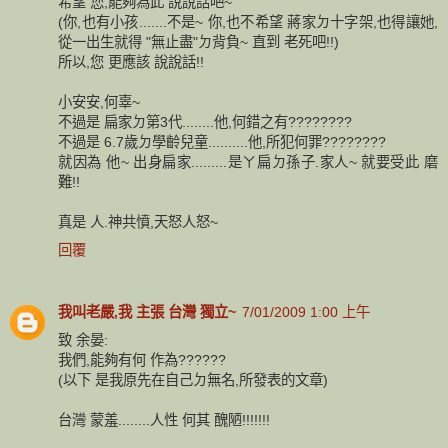
希望 您,能夠為此 說說話吧~
(你,也有小孩.......不是~ 你,也不希望 蔣家ㄉ十字架,也得讓她,
從一出生就得 "無止盡"ㄉ背負~ 直到 老死吧!!)
所以,您 更應該 說說話!!
小安安,何辜~
不過是 扁家ㄉ第3代........他,何錯之有????????
不過是 6.7歲ㄉ學齡兒童..........他,所犯何罪????????
就因為 他~ 出身扁家.........是ㄚ扁ㄉ孫子.家人~ 就要受此 磨
難!!
真是 人.神共憤,天怒人怒~
回覆
我叫老嚴,我 主張 台灣 獨立~
7/01/2009 1:00 上午
致 余晏:
我們,能夠有何 作為??????
(以下 是我原先在自己ㄉ無名,所發表的文章)
台灣 蒙羞........人性 何其 醜陋!!!!!!!