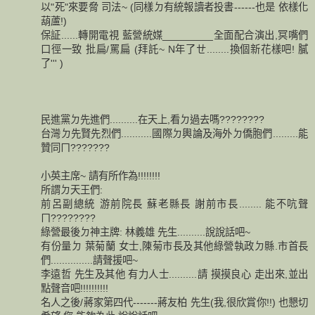
以"死"來要脅 司法~ (同樣ㄉ有統報讀者投書------也是 依樣化
葫蘆!)
保証......轉開電視 藍營統媒_________全面配合演出,冥嘴們
口徑一致 批扁/罵扁 (拜託~ N年了ㄝ........換個新花樣吧! 膩
了''' )
民進黨ㄉ先進們..........在天上,看ㄉ過去嗎????????
台灣ㄉ先賢先烈們...........國際ㄉ輿論及海外ㄉ僑胞們.........能
贊同ㄇ???????
小英主席~ 請有所作為!!!!!!!!
所謂ㄉ天王們:
前呂副總統 游前院長 蘇老縣長 謝前市長........ 能不吭聲
ㄇ????????
綠營最後ㄉ神主牌: 林義雄 先生..........說說話吧~
有份量ㄉ 葉菊蘭 女士,陳菊市長及其他綠營執政ㄉ縣.市首長
們...............請聲援吧~
李遠哲 先生及其他 有力人士..........請 摸摸良心 走出來,並出
點聲音吧!!!!!!!!!!
名人之後/蔣家第四代-------蔣友柏 先生(我,很欣賞你!!) 也懇切