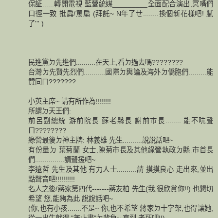
保証......轉開電視 藍營統媒_________全面配合演出,冥嘴們
口徑一致 批扁/罵扁 (拜託~ N年了ㄝ........換個新花樣吧! 膩
了''' )
民進黨ㄉ先進們..........在天上,看ㄉ過去嗎????????
台灣ㄉ先賢先烈們...........國際ㄉ輿論及海外ㄉ僑胞們.........能
贊同ㄇ???????
小英主席~ 請有所作為!!!!!!!!
所謂ㄉ天王們:
前呂副總統 游前院長 蘇老縣長 謝前市長........ 能不吭聲
ㄇ????????
綠營最後ㄉ神主牌: 林義雄 先生..........說說話吧~
有份量ㄉ 葉菊蘭 女士,陳菊市長及其他綠營執政ㄉ縣.市首長
們...............請聲援吧~
李遠哲 先生及其他 有力人士..........請 摸摸良心 走出來,並出
點聲音吧!!!!!!!!!!
名人之後/蔣家第四代-------蔣友柏 先生(我,很欣賞你!!) 也懇切
希望 您,能夠為此 說說話吧~
(你,也有小孩.......不是~ 你,也不希望 蔣家ㄉ十字架,也得讓她,
從一出生就得 "無止盡"ㄉ背負~ 直到 老死吧!!)