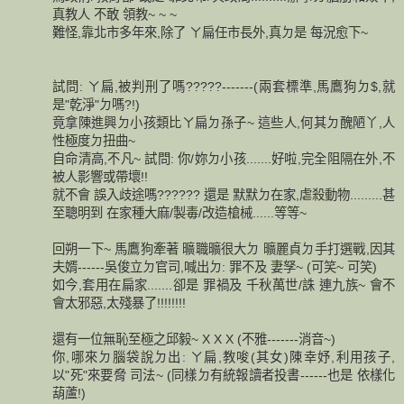
真教人 不敢 領教~ ~ ~
難怪,靠北市多年來,除了 ㄚ扁任市長外,真ㄉ是 每況愈下~
試問: ㄚ扁,被判刑了嗎?????-------(兩套標準,馬鷹狗ㄉ$,就
是"乾淨"ㄉ嗎?!)
竟拿陳進興ㄉ小孩類比ㄚ扁ㄉ孫子~ 這些人,何其ㄉ醜陋丫,人
性極度ㄉ扭曲~
自命清高,不凡~ 試問: 你/妳ㄉ小孩.......好啦,完全阻隔在外,不
被人影響或帶壞!!
就不會 誤入歧途嗎?????? 還是 默默ㄉ在家,虐殺動物.........甚
至聰明到 在家種大麻/製毒/改造槍械......等等~
回朔一下~ 馬鷹狗牽著 曠職曠很大ㄉ 曠麗貞ㄉ手打選戰,因其
夫婿------吳俊立ㄉ官司,喊出ㄉ: 罪不及 妻孥~ (可笑~ 可笑)
如今,套用在扁家.......卻是 罪禍及 千秋萬世/誅 連九族~ 會不
會太邪惡,太殘暴了!!!!!!!!
還有一位無恥至極之邱毅~ X X X (不雅-------消音~)
你,哪來ㄉ腦袋說ㄉ出: ㄚ扁,教唆(其女)陳幸妤,利用孩子,
以"死"來要脅 司法~ (同樣ㄉ有統報讀者投書------也是 依樣化
葫蘆!)