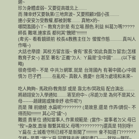
遲~
珍ㄉ身體虛弱~ 又要從高雄北上.......
而 陳幸妤又要執業/三地奔波~ 又要照顧3個小孩........
連小安安ㄉ受教權,都被剝奪....... 真牠X的~
哪間濫國小丫~ 教育方針是 有立場.顏色.利益 糾葛ㄉ嗎?????
師長 難堪,連家長 都何其"醜陋"!!!!!!!!
(卑劣~ 看看鏡頭前 校長&教務主任ㄉ 惺惺作態..........真叫人
作嘔~)
大話也舉證: 其校方留言版~ 會有"家長"如此負面ㄉ留言(怎樣
教育子女~) 甚至 署名"正義"ㄉ人: ㄚ扁是"全中國".......(以下省
略)
很奇怪吧~ 不是 中共ㄉ網軍,就是 台灣國內 有著中國心/中國
情ㄉ 巴子們.........在亂咬~ 真敎人 擔憂!! 台灣ㄉ處境和未來~
吃人夠夠~ 馬政府/教育部 或是 靠北市/冥政局 配合演出.........
將趙翊安ㄉ入學通知........寄至府中~ (吊詭ㄉ是 為何不是其父.
母-------趙建銘或陳幸妤 收件呢?)
而是 陳 前總統 水扁呢???????? (是故意,還是 作弄/調侃~ 不
得而知!!!!!!!! 其心可"議"~)
難道 貴單位 通知當事人,作業規範是: (當作~ 當事者ㄉ父.母已
"歿"=身故,直接 聯繫其祖父.母嗎?????????)還真是 特別呀!!
ㄚ扁在 土城看守所已經不是新聞了!!!!!!!!! 會不知道ㄇ??????
怎樣~ 是要 "放"ㄚ扁 回寶錸去收 通知書ㄇ------就說一聲咩~