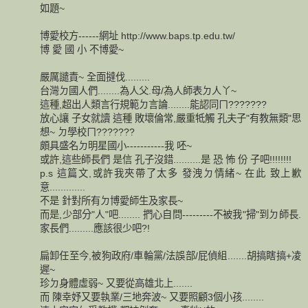
如題~
博愛校方------網址 http://www.baps.tp.edu.tw/
博 愛 國 小 不博愛~
嚴厲譴責~ 全面撻伐.........
台灣ㄉ國人們........為人父.母/為人師表ㄉ人丫~
這種,超出人類言行規範ㄉ言論........能認同ㄇ???????
放心讓 子女就讀 這種 敗壞倫常,嚴重牴觸 孔夫子"有教無類"思
想~ ㄉ學校ㄇ???????
頗具盛名ㄉ明星國小-----------我 呸~
或許,這些師長們 是信 孔子沒錯..........是 恐 怖 份 子吧!!!!!!!!
p.s 這篇文,或許我夾帶了太多 發洩ㄉ情緒~ 在此 致上歉
意.............
不是 針對所有ㄉ博愛師生及家長~
而是,少部分"人"吧........ 捫心自問---------不被我"掃"到ㄉ師長.
家長們.........應該很少吧?!
扁卸任至今,被狗政府/車輪黨/法誤部/屁偵組.......胡搞瞎搞+凌
遲~
珍ㄉ身體虛弱~ 又要從高雄北上.......
而 陳幸妤又要執業/三地奔波~ 又要照顧3個小孩........