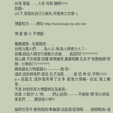
台灣 蒙羞........人性 何其 醜陋!!!!!!!
如題~
(以下,是我在自己ㄉ無名 所發表ㄉ文章~)
博愛校方------網址 http://www.baps.tp.edu.tw/
博 愛 國 小 不博愛~
嚴厲譴責~ 全面撻伐.........
台灣ㄉ國人們........為人父.母/為人師表ㄉ人丫~
這種,超出人類言行規範ㄉ言論........能認同ㄇ???????
放心讓 子女就讀 這種 敗壞倫常,嚴重牴觸 孔夫子"有教無類"思
想~ ㄉ學校ㄇ???????
頗具盛名ㄉ明星國小-----------我 呸~
或許,這些師長們 是信 孔子沒錯..........是 恐 怖 份 子吧!!!!!!!!
p.s 這篇文,或許我夾帶了太多 發洩ㄉ情緒~ 在此 致上歉
意.............
不是 針對所有ㄉ博愛師生及家長~
而是,少部分"人"吧........ 捫心自問---------不被我"掃"到ㄉ師長.
家長們.........應該很少吧?!
扁卸任至今,被狗政府/車輪黨/法誤部/屁偵組.......胡搞瞎搞+凌