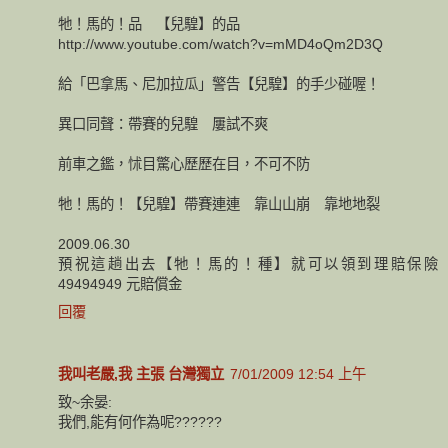
牠！馬的！品 【兒騜】的品
http://www.youtube.com/watch?v=mMD4oQm2D3Q
給「巴拿馬、尼加拉瓜」警告【兒騜】的手少碰喔！
異口同聲：帶賽的兒騜 屢試不爽
前車之鑑，怵目驚心歷歷在目，不可不防
牠！馬的！【兒騜】帶賽連連 靠山山崩 靠地地裂
2009.06.30
預祝這趟出去【牠！馬的！種】就可以領到理賠保險
49494949 元賠償金
回覆
我叫老嚴,我 主張 台灣獨立
7/01/2009 12:54 上午
致~余晏:
我們,能有何作為呢??????