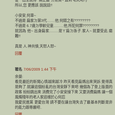
所以,您 更應該 說說話!!
小安安,何辜~
不過是 扁家ㄉ第3代........他,何錯之有????????
不過是 6.7歲ㄉ學齡兒童..........他,所犯何罪????????
就因為 他~ 出身扁家.........是ㄚ扁ㄉ孫子.家人~ 就要受此 磨
難!!
真是 人.神共憤,天怒人怒~
回覆
匿名
7/06/2009 1:44 下午
余晏:
看見最近的新聞心情越來越冷.昨天看見扁媽出來哭訴.覺得真
是夠了.就讓這個紛亂的台灣安靜下來吧 幾個為了登上版面的
政客 紛紛跳出來 消費完了小安安接下來 又要消費扁媽 讓一個
風燭殘年的老人家這樣於心何忍
我愛民進黨 更愛台灣 請不要在讓台灣失去了最基本判斷是非
的能力跟尊嚴吧..
回覆