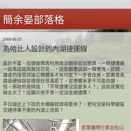
簡余晏部落格
2009-06-25
為哈比人設計的內湖捷運線
設計不當、低價搶標再利用政治關係追加預算、一條捷運線
一延再延延到無法忍受…，這些都應該說一聲慚愧、認錯，
謙虛的接受評論公務體系才有可能下一步會改進。如果首長
還是硬拗說這樣很好很滿意了，官僚體系更不可能改變。
但，郝政府竟辯說：「平常捷運沒這麼多人？」這就是實在
拗太大了！這顯示他平常一定沒坐過捷運！
平日接近上下班的木柵線就擠得要命了，更何況是科學園區
交通停車不便的內湖上班族？
民眾攜帶行李出松山