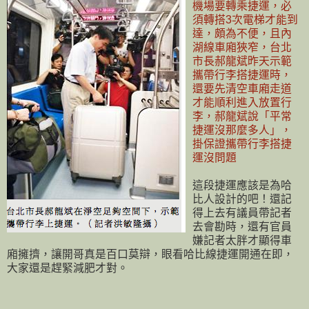
機場要轉乘捷運，必
須轉搭3次電梯才能到
達，頗為不便，且內
湖線車廂狹窄，台北
市長郝龍斌昨天示範
攜帶行李搭捷運時，
還要先清空車廂走道
才能順利進入放置行
李，郝龍斌說「平常
捷運沒那麼多人」，
掛保證攜帶行李搭捷
運沒問題
這段捷運應該是為哈
比人設計的吧！還記
得上去有議員帶記者
去會勘時，還有官員
嫌記者太胖才顯得車
廂擁擠，讓開哥真是百口莫辯，眼看哈比線捷運開通在即，
大家還是趕緊減肥才對。