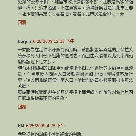
免錢的公務車阿)，難怪市政永遠都做不好，就像是馬桶的貓
纜一樣，只追求名聲、不在意實用，這種結果就是呆北市民要
一起承擔的共業；等著看吧，看看呆北市民是否忍功一流
回覆
Narpin
6/25/2009 12:23 下午
一向認為在延伸木柵線到內湖時，就該將最早興建的馬特拉系
統遷移到人口較不密集的區域去，而且由六張黎以北到東湖沿
線應該地下化才對。
現有木柵線用的四節車廂載運還不如其他系統的兩節車廂載運
量，而通車後內湖區人口及軟體園區加上松山機場旅客及行
李、復興南北路密集住商人口，哈比型的四小節車廂根本無法
承擔。
東端南港展覽館現在又無法連接上南港線。可預先想像七月四
日通車後擁塞不便的景象。
回覆
HM
6/25/2009 4:28 下午
希望捷運內湖線不會是貓纜的翻版.