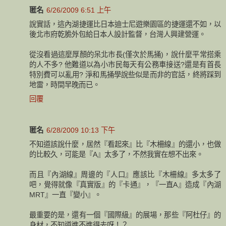
匿名
6/26/2009 6:51 上午
說實話，這內湖捷運比日本迪士尼遊樂園區的捷運還不如，以
後北市府乾脆外包給日本人設計監督，台灣人興建營運。
從沒看過這麼厚顏的呆北市長(僅次於馬捅)，說什麼平常搭乘
的人不多? 他難道以為小市民每天有公務車接送?還是有首長
特別費可以亂用? 淨和馬捅學說些似是而非的官話，終將踩到
地雷，時間早晚而已。
回覆
匿名
6/28/2009 10:13 下午
不知道該說什麼，居然『看起來』比『木柵線』的還小，也做
的比較久，可能是『A』太多了，不然我實在想不出來。
而且『內湖線』周邊的『人口』應該比『木柵線』多太多了
吧，覺得就像『真實版』的『卡通』，『一直A』造成『內湖
MRT』一直『變小』。
最重要的是，還有一個『國際級』的展場，那些『阿杜仔』的
身材，不知道進不進得去呀！？