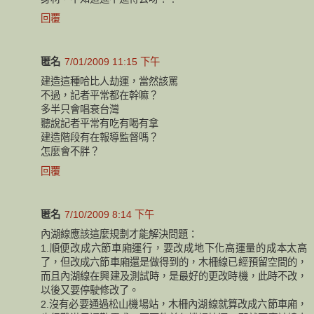
回覆
匿名
7/01/2009 11:15 下午
建造這種哈比人劫運，當然該罵
不過，記者平常都在幹嘛？
多半只會唱衰台灣
聽說記者平常有吃有喝有拿
建造階段有在報導監督嗎？
怎麼會不胖？
回覆
匿名
7/10/2009 8:14 下午
內湖線應該這麼規劃才能解決問題：
1.順便改成六節車廂運行，要改成地下化高運量的成本太高
了，但改成六節車廂還是做得到的，木柵線已經預留空間的，
而且內湖線在興建及測試時，是最好的更改時機，此時不改，
以後又要停駛修改了。
2.沒有必要通過松山機場站，木柵內湖線就算改成六節車廂，