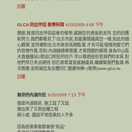
回覆
GLCA 同志伴侶 敬學阿瑋
6/25/2009 4:58 下午
簡姐,我是同志伴侶協會的敬學,感謝您的勇氣和支持.您的回應
和努力,我們都看見了!台北市民,如能像簡議員您一樣,如此的細
心觀察,並持續對台北市政府長期監督,才有可能慢慢改變它們
的官僚作風.否則,內湖線通車營運,才是問題的展現.身為中山區
大直捷運站1號出口附近的住戶,早以看透這些官員們的本質,對
他們早已失去期待.但仍是希望並感謝議員,繼續幫我們監督.再
次致謝,並祝福您及全體同仁健康快樂~(敬學)www.glca.tw
回覆
無奈的內湖市民
6/25/2009 7:13 下午
我是內湖居民, 施工延了又延
做出來了又是這種工程
郝小斌, 還說平常搭乘的人不多
因為搭乘乘客都會很"有品"