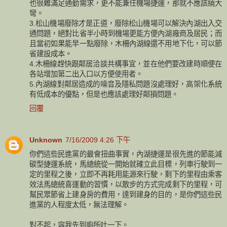
也很難滿足通勤需求，更不能兼任機場捷運，那就不應該繞大
彎。
3.松山機場廢除才是正道，廢除松山機場可以解決內湖出入交
通問題，絕對比省半小時到機場更能方便內湖廠商及居民；而
且當初如果能早一點廢除，木柵內湖線還不用地下化，可以節
省建設成本。
4.木柵線趕快跟鄰居洽談共構事宜，並在他們要改建時順便在
各站增加第二出入口以方便使用者。
5.內湖線對鄰居造成的噪音及隱私問題沒處理好，高架化系統
有低成本的優點，但是也應該處理好鄰損問題。
回覆
Unknown
7/16/2009 4:26 下午
你們這些民進黨的最會扭曲事實，內湖捷運是很先進的節能減
碳型捷運系統，馬總統從一開始就確立此目標，列車行駛到一
定的里程之後，立即不再耗用能源來行駛，剩下的里程由乘客
效法馬總統喜運動的習慣，以散步的方式完成剩下的里程，可
幫民眾節省上建身房的費用，達到建身的目的，是你們這些民
進黨的人程度太低，無法理解。
對不起，容我先到廁所吐一下。