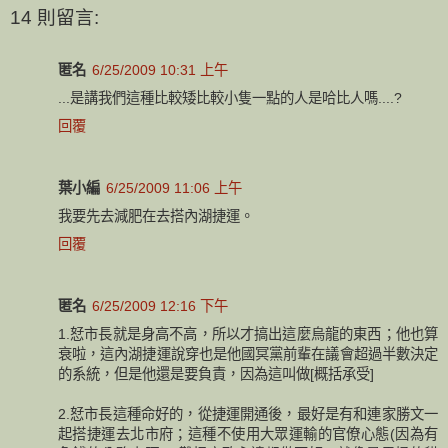
14 則留言:
匿名
6/25/2009 10:31 上午
...是講我們這種比較矮比較小隻一點的人是哈比人嗎....?
回覆
葉小編
6/25/2009 11:06 上午
我要先去減肥在去搭內湖捷運。
回覆
匿名
6/25/2009 12:16 下午
1.恏市長就是身高不高，所以才搞出這麼烏龍的東西；他也算
衰啦，這內湖捷運說穿也是他國冥黨前輩在議會超過半數決定
的系統，但是他還是要負責，因為這叫做[概括承受]
2.恏市長這種命好的，從捷運開通後，最好是有和連家勝文一
起搭捷運去北市府；這種不使用大眾運輸的官僚心態(因為有