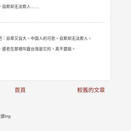
。自欺却无法欺人……
吧：自卑又自大，中国人的可悲。自欺却无法欺人。
，還老在那裡叫囂台灣是它的，真不要臉。
首頁
較舊的文章
ing