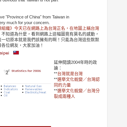
is obvious that Taiwan is not part
ve "Province of China" from Taiwan in
ery much for your concern.
源組織》今天已在網路上為台灣正名，在地圖上稱台灣
，不知道為什麼，看到網路上這幅圖竟有莫名的感動，
這一切原本就是我們該擁有的啊！只能為台灣這些默默
與各位網友，大家加油！
延伸閱讀2004年時的政
論：
**
台灣就是台灣
**
選舉文化蛻變／台灣認
同的力量
**
選舉文化蛻變／台灣分
裂成兩種人