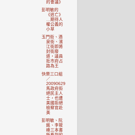
的會議》
彭明敏的
《逃亡》
…期待人
權公義的
小草
玉門街、酒
泉街、濱
江街即將
封街廢
道，議員
批市府占
路為王
快樂三口組
／
20090629
馬政府拒
絕民主人
士，也遭
美國拒絕
檢察官赴
美
彭明敏、阮
銘、李筱
峰三本書
所看到的