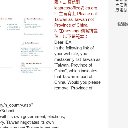
驟。1. 寫信到
天之後
ieapressoffice@iea.org
感謝您
2. 主旨寫上 Please call
Taiwan as Taiwan not
《追蹤
Province of China
3. 在message欄寫抗議
信，以下是範本：
Dear IEA,
In the following link of
your website, you
mistakenly list Taiwan as
"Taiwan, Province of
China", which indicates
that Taiwan is part of
China. Would you please
remove "Province of
try/n_country.asp?
Submit
with its own government, elections,
ory. Taiwan negotiates its own