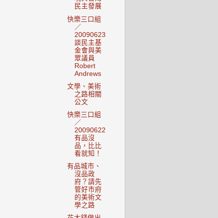
民主發展
快樂三口組
／
20090623
談民主基
金會與美
眾議員
Robert
Andrews
文學、美術
之路相關
公文
快樂三口組
／
20090622
有品沒
品，比比
看就知！
有品城市、
沒品政
府？請先
管好市府
的美術文
學之路
花大錢做出