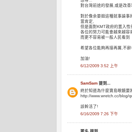
想等...
對台灣前途的發展,或是改善
對於像余晏姐這種就事論事
當肯定,
但是面對KMT政府的置入性
各位的努力可能會越來越容
而更不容易被一般人民看到
希望各位能夠再接再厲,不
加油!
6/12/2009 3:52 上午
SamSam
提到...
終於知道為什麼寶島眼鏡要
http://www.wretch.cc/blog/
該幹活了!
6/16/2009 7:26 下午
匿名 提到...