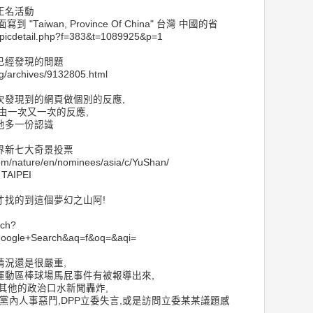
正名活動
裡面寫到 "Taiwan, Province Of China" 台灣 中國的省
opicdetail.php?f=383&t=1089925&p=1
已經發現的問題
ng/archives/9132805.html
次發現到的網頁做個別的反應,
由一次又一次的反應,
地多一份認識
界新七大奇景投票
m/nature/en/nominees/asia/c/YuShan/
AIPEI
才找的到這個夢幻之山阿!
rch?
oogle+Search&aq=f&oq=&aqi=
情況還是很嚴重,
運動區棒球場馬屁事件有被報導出來,
其他的政治口水新聞轟炸,
T黨內人事惡鬥,DPP立委失言,或是訪問立委某某議題感