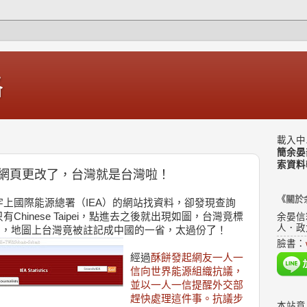
格
載入中.
簡余晏
索資料
網頁更改了，台灣就是台灣啦！
《關於
上國際能源總署（IEA）的網站找資料，卻發現查詢
有Chinese Taipei，點進去之後就出現如圖，台灣竟標
余晏信
人．政
of China」，地圖上台灣竟被註記成中國的一省，太過份了！
臉書：
經過
酥餅發起網友一人一
信向世界能源組織抗議，
並以一人一信提醒外交部
趕快處理這件事。抗議步
本站意