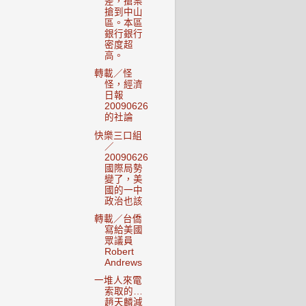
差，搶案
搶到中山
區。本區
銀行銀行
密度超
高。
轉載／怪
怪，經濟
日報
20090626
的社論
快樂三口組
／
20090626
國際局勢
變了，美
國的一中
政治也該
轉載／台僑
寫給美國
眾議員
Robert
Andrews
一堆人來電
索取的…
趙天麟減