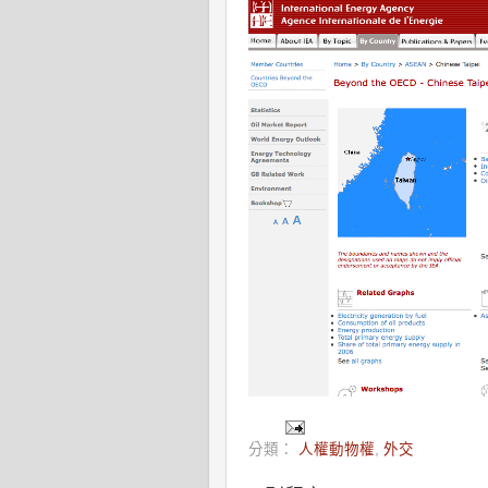
分類：
人權動物權
,
外交