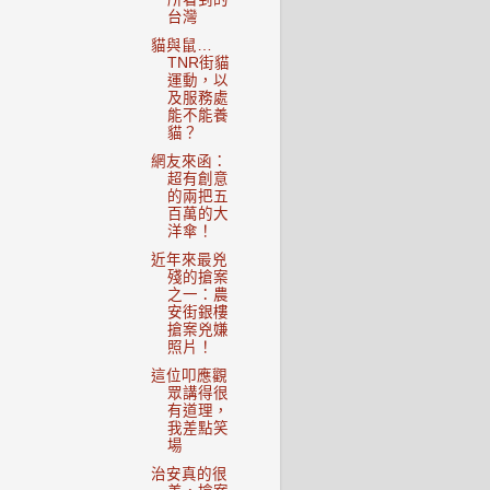
台灣
貓與鼠…
TNR街貓
運動，以
及服務處
能不能養
貓？
網友來函：
超有創意
的兩把五
百萬的大
洋傘！
近年來最兇
殘的搶案
之一：農
安街銀樓
搶案兇嫌
照片！
這位叩應觀
眾講得很
有道理，
我差點笑
場
治安真的很