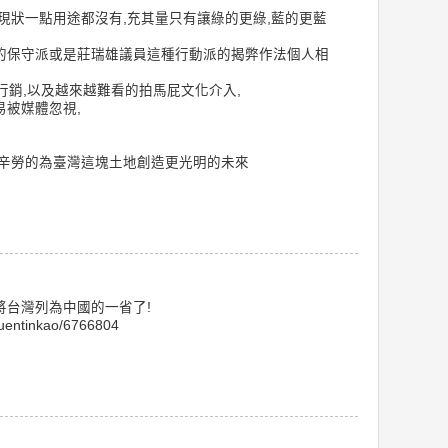
現狀一點用途都沒有,充其量只有讓綠的更綠,藍的更藍
的保守派或是莊瑞雄議員這種行動派的揭弊作法個人相
行銷,以及越來越難看的拍馬屁文化介入,
易被媒體忽視,
辭辛勞的為臺灣這塊土地創造更光明的未來
將台灣列為中國的一省了!
quentinkao/6766804