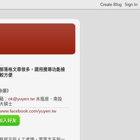
..
部落格文章很多，請用搜尋功能檢
較方便
余晏》
箱：
ok@yuyen.tw
水瓶座．南投
大碩士
www.facebook.com/yuyen.tw
見留言採人工處理，要等半天到一