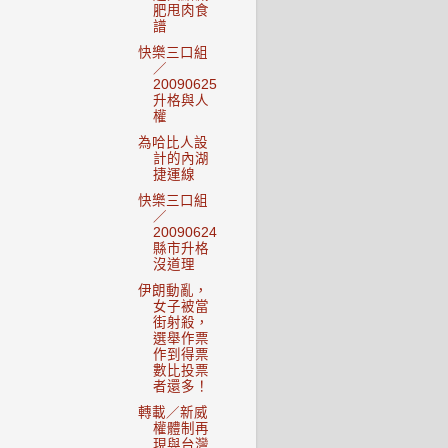
肥甩肉食
譜
快樂三口組
／
20090625
升格與人
權
為哈比人設
計的內湖
捷運線
快樂三口組
／
20090624
縣市升格
沒道理
伊朗動亂，
女子被當
街射殺，
選舉作票
作到得票
數比投票
者還多！
轉載／新威
權體制再
現與台灣