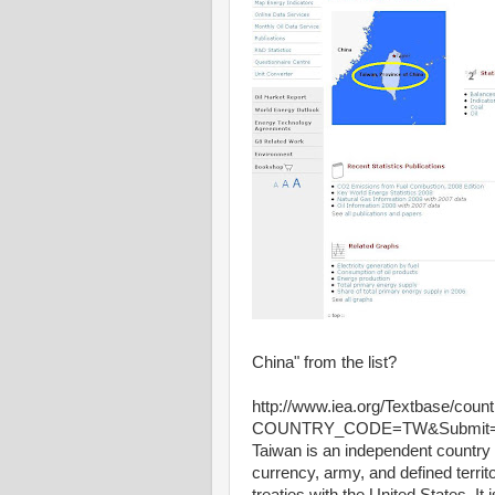
China" from the list?
http://www.iea.org/Textbase/coun
COUNTRY_CODE=TW&Submit=
Taiwan is an independent country 
currency, army, and defined territ